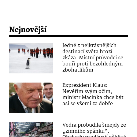
Nejnovější
Jedné z nejkrásnějších
destinací světa hrozí
zkáza. Místní průvodci se
bouří proti bezohledným
zbohatlíkům
Exprezident Klaus:
Nevěřím svým očím,
ministr Macinka chce být
asi se všemi za dobře
Vedra probudila šmejdy ze
„zimního spánku“.