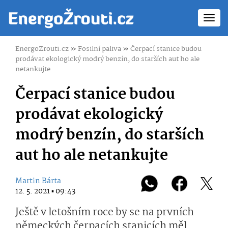
Toggl
navig
EnergoZrouti.cz
»
Fosilní paliva
»
Čerpací stanice budou
prodávat ekologický modrý benzín, do starších aut ho ale
netankujte
Čerpací stanice budou
prodávat ekologický
modrý benzín, do starších
aut ho ale netankujte
Martin Bárta
12. 5. 2021 ▪ 09:43
Ještě v letošním roce by se na prvních
německých čerpacích stanicích měl