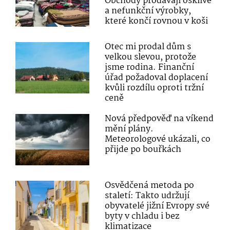
Obchody prodávají ošklivé
a nefunkční výrobky,
které končí rovnou v koši
Otec mi prodal dům s
velkou slevou, protože
jsme rodina. Finanční
úřad požadoval doplacení
kvůli rozdílu oproti tržní
ceně
Nová předpověď na víkend
mění plány.
Meteorologové ukázali, co
přijde po bouřkách
Osvědčená metoda po
staletí: Takto udržují
obyvatelé jižní Evropy své
byty v chladu i bez
klimatizace