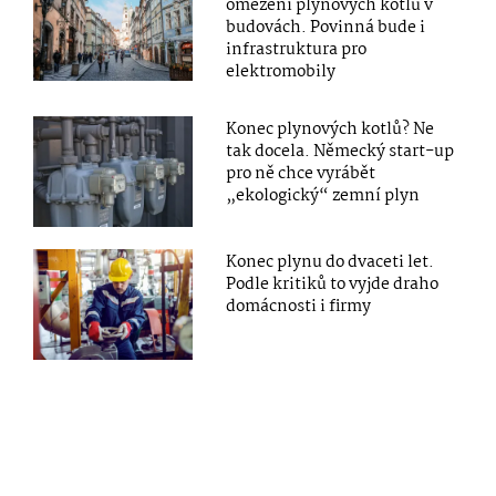
omezení plynových kotlů v
budovách. Povinná bude i
infrastruktura pro
elektromobily
Konec plynových kotlů? Ne
tak docela. Německý start-up
pro ně chce vyrábět
„ekologický“ zemní plyn
Konec plynu do dvaceti let.
Podle kritiků to vyjde draho
domácnosti i firmy