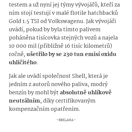
testem a už nyní jej týmy vývojářů, kteří za
ním stojí testují v malé flotile hatchbacků
Gold 1.5 TSI od Volkswagenu. Jak vývojáři
uvádí, pokud by byla tímto palivem
poháněna tisícovka stejných vozů a najela
10 000 mil (přibližně 16 tisíc kilometrů)
ročně,
ušetřilo by se 230 tun emisí oxidu
uhličitého
.
Jak ale uvádí společnost Shell, která je
jedním z autorů nového paliva, modrý
benzín by mohl být
absolutně uhlíkově
neutrálním
, díky certifikovaným
kompenzačním opatřením.