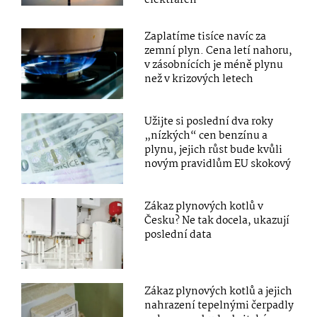
Zaplatíme tisíce navíc za
zemní plyn. Cena letí nahoru,
v zásobnících je méně plynu
než v krizových letech
Užijte si poslední dva roky
„nízkých“ cen benzínu a
plynu, jejich růst bude kvůli
novým pravidlům EU skokový
Zákaz plynových kotlů v
Česku? Ne tak docela, ukazují
poslední data
Zákaz plynových kotlů a jejich
nahrazení tepelnými čerpadly