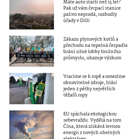
Máte auto starší než 15 let?
Pak už vám čerpací stanice
palivo neprodá, rozhodly
úřady v Dillí
Zákazu plynových kotlů a
přechodu na tepelná čerpadla
brání silné lobby fosilního
průmyslu, ukazuje výzkum
Vracíme se k ropě a omezíme
obnovitelné zdroje, hlásí
jeden z pětky největších
těžařů ropy
EU spáchala ekologickou
sebevraždu. Vydělá na tom
Čína, která získává levnou
energii z nových uhelných
elektráren