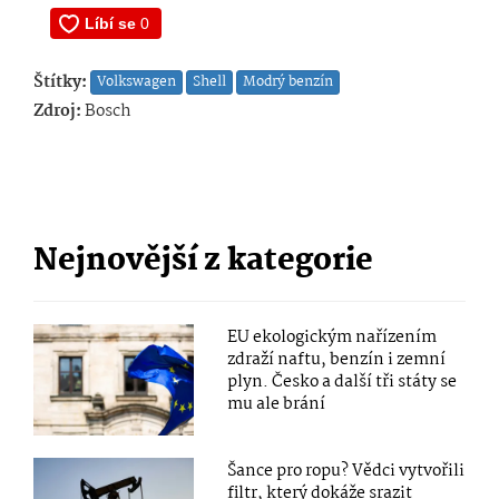
Štítky:
Volkswagen
Shell
Modrý benzín
Zdroj:
Bosch
Nejnovější z kategorie
EU ekologickým nařízením
zdraží naftu, benzín i zemní
plyn. Česko a další tři státy se
mu ale brání
Šance pro ropu? Vědci vytvořili
filtr, který dokáže srazit