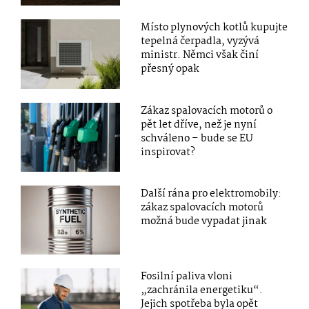
Místo plynových kotlů kupujte
tepelná čerpadla, vyzývá
ministr. Němci však činí
přesný opak
Zákaz spalovacích motorů o
pět let dříve, než je nyní
schváleno – bude se EU
inspirovat?
Další rána pro elektromobily:
zákaz spalovacích motorů
možná bude vypadat jinak
Fosilní paliva vloni
„zachránila energetiku“.
Jejich spotřeba byla opět