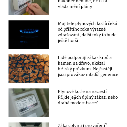
nakonec nebude, britská
vláda mění plány
Majitele plynových kotlů čeká
od příštího roku výrazné
zdražování, další roky to bude
ještě horší
Lidé podporují zákaz krbů a
kamen na dřevo, ukázal
britský průzkum. Nejčastěji
jsou pro zákaz mladší generace
Plynové kotle na rozcestí.
Přijde jejich úplný zákaz, nebo
drahá modernizace?
Zákaz plynu i pro vaření?