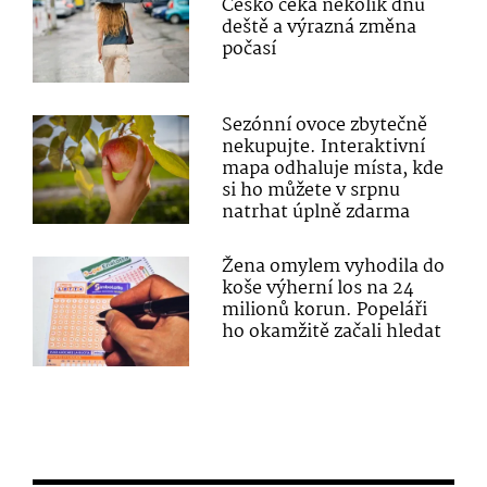
Česko čeká několik dnů
deště a výrazná změna
počasí
Sezónní ovoce zbytečně
nekupujte. Interaktivní
mapa odhaluje místa, kde
si ho můžete v srpnu
natrhat úplně zdarma
Žena omylem vyhodila do
koše výherní los na 24
milionů korun. Popeláři
ho okamžitě začali hledat