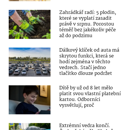
Zahrádkář radí: 5 plodin,
které se vyplatí zasadit
právě v srpnu. Porostou
téměř bez jakékoliv péče
až do podzimu
Dálkový klíček od auta má
skrytou funkci, která se
hodí zejména v těchto
vedrech. Stačí jedno
tlačítko dlouze podržet
Dítě by už od 8 let mělo
platit svou vlastní platební
kartou. Odborníci
vysvětlují, proč
Extrémní vedra končí.