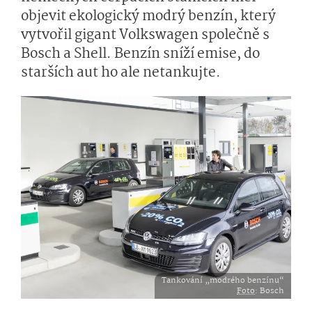
objevit ekologický modrý benzín, který
vytvořil gigant Volkswagen společně s
Bosch a Shell. Benzín sníží emise, do
starších aut ho ale netankujte.
Tankování „modrého benzínu“
Foto
: Bosch