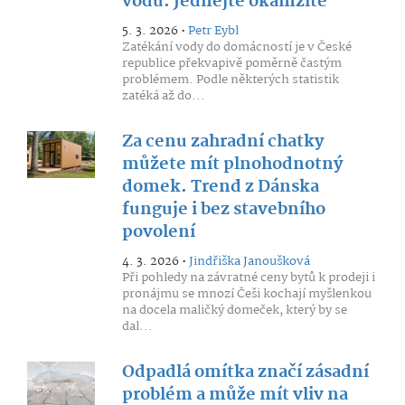
vodu. Jednejte okamžitě
5. 3. 2026 •
Petr Eybl
Zatékání vody do domácností je v České
republice překvapivě poměrně častým
problémem. Podle některých statistik
zatéká až do...
Za cenu zahradní chatky
můžete mít plnohodnotný
domek. Trend z Dánska
funguje i bez stavebního
povolení
4. 3. 2026 •
Jindřiška Janoušková
Při pohledy na závratné ceny bytů k prodeji i
pronájmu se mnozí Češi kochají myšlenkou
na docela maličký domeček, který by se
dal...
Odpadlá omítka značí zásadní
problém a může mít vliv na