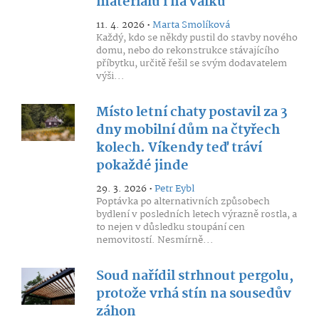
materiálu i na válku
11. 4. 2026 •
Marta Smolíková
Každý, kdo se někdy pustil do stavby nového
domu, nebo do rekonstrukce stávajícího
příbytku, určitě řešil se svým dodavatelem
výši...
Místo letní chaty postavil za 3
dny mobilní dům na čtyřech
kolech. Víkendy teď tráví
pokaždé jinde
29. 3. 2026 •
Petr Eybl
Poptávka po alternativních způsobech
bydlení v posledních letech výrazně rostla, a
to nejen v důsledku stoupání cen
nemovitostí. Nesmírně...
Soud nařídil strhnout pergolu,
protože vrhá stín na sousedův
záhon