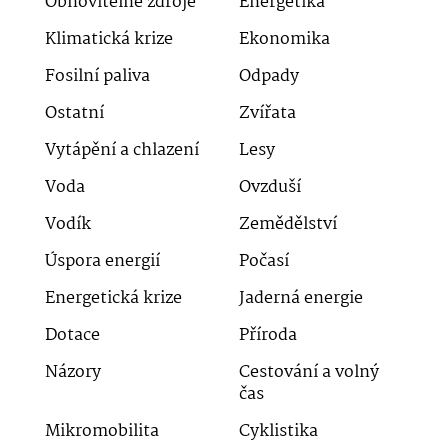
Obnovitelné zdroje
Energetika
Klimatická krize
Ekonomika
Fosilní paliva
Odpady
Ostatní
Zvířata
Vytápění a chlazení
Lesy
Voda
Ovzduší
Vodík
Zemědělství
Úspora energií
Počasí
Energetická krize
Jaderná energie
Dotace
Příroda
Názory
Cestování a volný
čas
Mikromobilita
Cyklistika