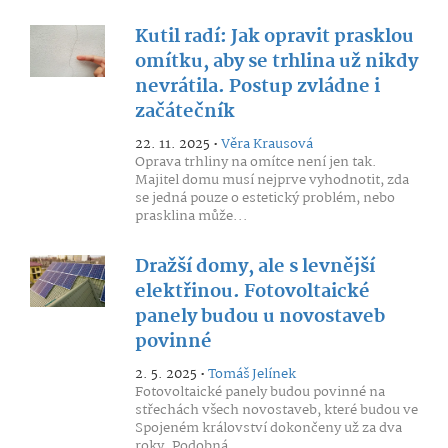
Kutil radí: Jak opravit prasklou
omítku, aby se trhlina už nikdy
nevrátila. Postup zvládne i
začátečník
22. 11. 2025 •
Věra Krausová
Oprava trhliny na omítce není jen tak.
Majitel domu musí nejprve vyhodnotit, zda
se jedná pouze o estetický problém, nebo
prasklina může...
Dražší domy, ale s levnější
elektřinou. Fotovoltaické
panely budou u novostaveb
povinné
2. 5. 2025 •
Tomáš Jelínek
Fotovoltaické panely budou povinné na
střechách všech novostaveb, které budou ve
Spojeném království dokončeny už za dva
roky. Podobná...