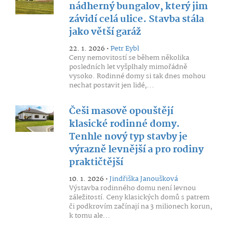
nádherný bungalov, který jim
závidí celá ulice. Stavba stála
jako větší garáž
22. 1. 2026 •
Petr Eybl
Ceny nemovitostí se během několika
posledních let vyšplhaly mimořádně
vysoko. Rodinné domy si tak dnes mohou
nechat postavit jen lidé,...
Češi masově opouštějí
klasické rodinné domy.
Tenhle nový typ stavby je
výrazně levnější a pro rodiny
praktičtější
10. 1. 2026 •
Jindřiška Janoušková
Výstavba rodinného domu není levnou
záležitostí. Ceny klasických domů s patrem
či podkrovím začínají na 3 milionech korun,
k tomu ale...