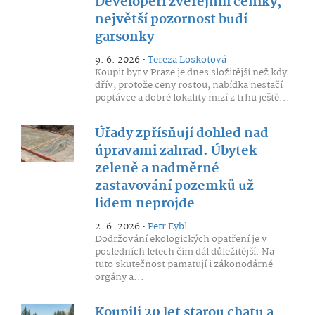
Developeři zveřejnili ceníky,
největší pozornost budí
garsonky
9. 6. 2026 •
Tereza Loskotová
Koupit byt v Praze je dnes složitější než kdy
dřív, protože ceny rostou, nabídka nestačí
poptávce a dobré lokality mizí z trhu ještě...
Úřady zpřísňují dohled nad
úpravami zahrad. Úbytek
zeleně a nadměrné
zastavování pozemků už
lidem neprojde
2. 6. 2026 •
Petr Eybl
Dodržování ekologických opatření je v
posledních letech čím dál důležitější. Na
tuto skutečnost pamatují i zákonodárné
orgány a...
Koupili 20 let starou chatu a