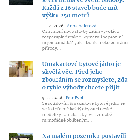
která nemá ve světě obdoby.
Každá z 16 staveb bude mít
výšku 250 metrů
11. 2. 2026 •
Anna Adlerová
Oznámení nové stavby zatím vyvolává
rozporuplné reakce. Vymezují se proti ní
nejen památkáři, ale i lesníci nebo ochránci
přírody....
Umakartové bytové jádro je
skvělá věc. Před jeho
zbouráním se rozmyslete, zda
o tyhle výhody chcete přijít
9. 2. 2026 •
Petr Eybl
Se souslovím umakartové bytové jádro se
setkal zřejmě každý obyvatel České
republiky. Umakart byl ve své době
mimořádně oblíbeným...
Na malém pozemku postavili