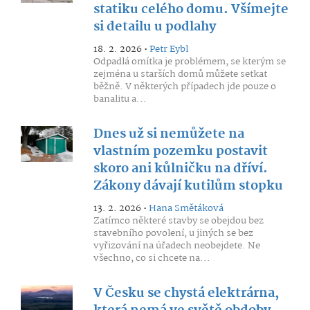
statiku celého domu. Všímejte
si detailu u podlahy
18. 2. 2026 •
Petr Eybl
Odpadlá omítka je problémem, se kterým se
zejména u starších domů můžete setkat
běžně. V některých případech jde pouze o
banalitu a...
Dnes už si nemůžete na
vlastním pozemku postavit
skoro ani kůlničku na dříví.
Zákony dávají kutilům stopku
13. 2. 2026 •
Hana Smětáková
Zatímco některé stavby se obejdou bez
stavebního povolení, u jiných se bez
vyřizování na úřadech neobejdete. Ne
všechno, co si chcete na...
V Česku se chystá elektrárna,