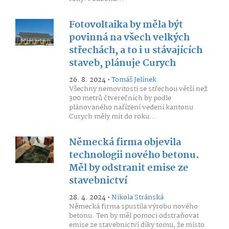
Fotovoltaika by měla být
povinná na všech velkých
střechách, a to i u stávajících
staveb, plánuje Curych
26. 8. 2024 •
Tomáš Jelínek
Všechny nemovitosti se střechou větší než
300 metrů čtverečních by podle
plánovaného nařízení vedení kantonu
Curych měly mít do roku...
Německá firma objevila
technologii nového betonu.
Měl by odstranit emise ze
stavebnictví
28. 4. 2024 •
Nikola Stránská
Německá firma spustila výrobu nového
betonu. Ten by měl pomoci odstraňovat
emise ze stavebnictví díky tomu, že místo