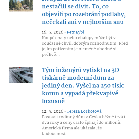
nestačili se divit. To, co
objevili po rozebrání podlahy,
nečekali ani v nejhorším snu
16. 5. 2026 •
Petr Eybl
Koupě chaty nebo chalupy může být v
současné chvíli dobrým rozhodnutím. Před
jejím pořízením je nicméně vhodné si
pečlivě...
Tým inženýrů vytiskl na 3D
tiskárně moderní dům za
jediný den. Vyšel na 250 tisíc
korun a vypadá překvapivě
luxusně
12. 5. 2026 •
Tereza Loskotová
Postavit rodinný dům v Česku běžně trvá i
dva roky a ceny často šplhají do milionů.
Americká firma ale ukázala, že
budoucnost...