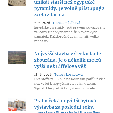
unikát starší než egyptské
pyramidy. Je volně přístupný a
zcela zdarma
7. 7. 2026 •
Hana Smětáková
Egyptské pyramidy jsou právem považovány
za jedny z nejvýznamnějších světových
památek. Každoročně za nimi míří velké
množství...
Nejvyšší stavba v Česku bude
zbourána. Je o několik metrů
vyšší než Eiffelova věž
18. 6. 2026 •
Tereza Loskotová
Dva stožáry u Liblic na Kolínsku patří už více
než 50 let k nejvyšším stavbám v zemi.
Signál, který odsud kdysi mířil do celé...
Prahu čeká největší bytová
výstavba za poslední roky.