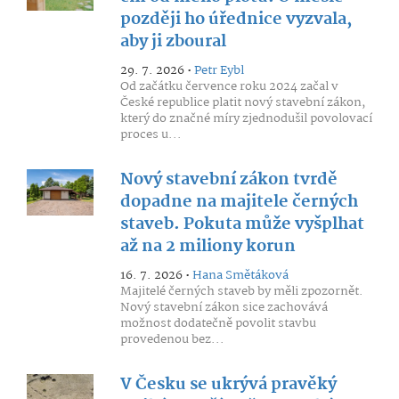
později ho úřednice vyzvala,
aby ji zboural
29. 7. 2026 •
Petr Eybl
Od začátku července roku 2024 začal v
České republice platit nový stavební zákon,
který do značné míry zjednodušil povolovací
proces u...
Nový stavební zákon tvrdě
dopadne na majitele černých
staveb. Pokuta může vyšplhat
až na 2 miliony korun
16. 7. 2026 •
Hana Smětáková
Majitelé černých staveb by měli zpozornět.
Nový stavební zákon sice zachovává
možnost dodatečně povolit stavbu
provedenou bez...
V Česku se ukrývá pravěký