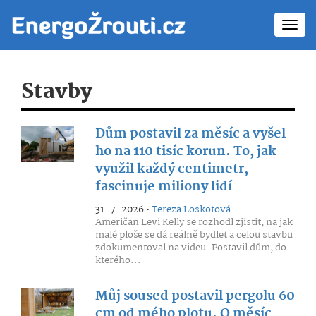
Toggl
navig
Stavby
Dům postavil za měsíc a vyšel
ho na 110 tisíc korun. To, jak
využil každý centimetr,
fascinuje miliony lidí
31. 7. 2026 •
Tereza Loskotová
Američan Levi Kelly se rozhodl zjistit, na jak
malé ploše se dá reálně bydlet a celou stavbu
zdokumentoval na videu. Postavil dům, do
kterého...
Můj soused postavil pergolu 60
cm od mého plotu. O měsíc