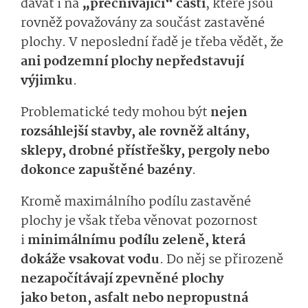
dávat i na
„přečníva­jící“ části
, které jsou
rovněž považovány za součást zastavěné
plochy. V neposlední řadě je třeba vědět, že
ani podzemní plochy nepředstavují
výjimku
.
Problematické tedy mohou být
nejen
rozsáhlejší stavby, ale rovněž altány,
sklepy, drobné přístřešky, pergoly nebo
dokonce zapuštěné bazény
.
Kromě maximálního podílu zastavěné
plochy je však třeba věnovat pozornost
i
minimálnímu podílu zeleně, která
dokáže vsakovat vodu
. Do něj se přirozeně
nezapočítávají zpevněné plochy
jako
beton, asfalt nebo nepropustná