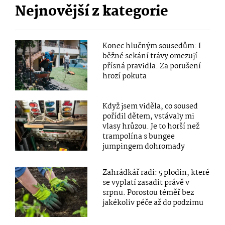
Nejnovější z kategorie
Konec hlučným sousedům: I
běžné sekání trávy omezují
přísná pravidla. Za porušení
hrozí pokuta
Když jsem viděla, co soused
pořídil dětem, vstávaly mi
vlasy hrůzou. Je to horší než
trampolína s bungee
jumpingem dohromady
Zahrádkář radí: 5 plodin, které
se vyplatí zasadit právě v
srpnu. Porostou téměř bez
jakékoliv péče až do podzimu