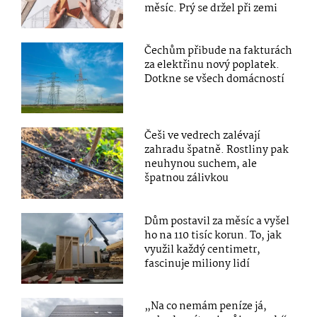
měsíc. Prý se držel při zemi
Čechům přibude na fakturách
za elektřinu nový poplatek.
Dotkne se všech domácností
Češi ve vedrech zalévají
zahradu špatně. Rostliny pak
neuhynou suchem, ale
špatnou zálivkou
Dům postavil za měsíc a vyšel
ho na 110 tisíc korun. To, jak
využil každý centimetr,
fascinuje miliony lidí
„Na co nemám peníze já,