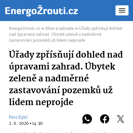
Toggl
navig
EnergoZrouti.cz
»
Dům a zahrada
»
Úřady zpřísňují dohled
nad úpravami zahrad. Úbytek zeleně a nadměrné
zastavování pozemků už lidem neprojde
Úřady zpřísňují dohled nad
úpravami zahrad. Úbytek
zeleně a nadměrné
zastavování pozemků už
lidem neprojde
Petr Eybl
2. 6. 2026 ▪ 14:30