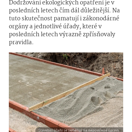
Dodržování ekologických opatření je v
posledních letech čím dál důležitější. Na
tuto skutečnost pamatují i zákonodárné
orgány a jednotlivé úřady, které v
posledních letech výrazně zpřísňovaly
pravidla.
Stavební úřady se zaměřují na nepovolené úpravy.