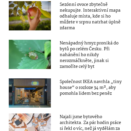
Sezónní ovoce zbytečně
nekupujte. Interaktivní mapa
odhaluje místa, kde si ho
můžete v srpnu natrhat úplně
zdarma
Nenápadný hmyz proniká do
bytů po celém Česku. Při
nahánění ho nikdy
nerozmáčkněte, jinak si
zamoříte celý byt
Společnost IKEA navrhla „tiny
house“ o rozloze 34 m², aby
pomohla lidem bez peněz
Najali jsme bytového
architekta. Za pár hodin práce
si řekl o víc, než já vydělám za