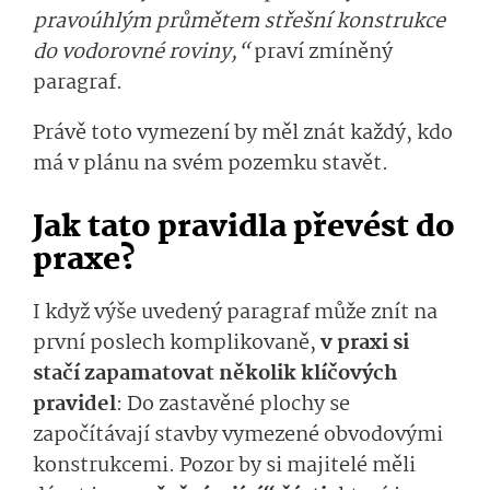
pravoúhlým průmětem střešní konstrukce
do vodorovné roviny,“
praví zmíněný
paragraf.
Právě toto vymezení by měl znát každý, kdo
má v plánu na svém pozemku stavět.
Jak tato pravidla převést do
praxe?
I když výše uvedený paragraf může znít na
první poslech komplikovaně,
v pra­xi si
stačí zapamatovat několik klíčových
pravidel
: Do zastavěné plochy se
započítávají stavby vymezené obvodovými
konstrukcemi. Pozor by si majitelé měli