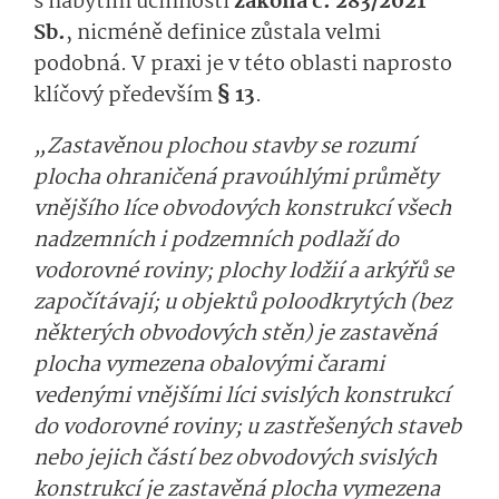
s nabytím účinnosti
zákona č. 283/2021
Sb.
, nicméně definice zůstala velmi
podobná. V praxi je v této oblasti naprosto
klíčový především
§ 13
.
„Zastavěnou plochou stavby se rozumí
plocha ohraničená pravoúhlými průměty
vnějšího líce obvodových konstrukcí všech
nadzemních i podzemních podlaží do
vodorovné roviny; plochy lodžií a arkýřů se
započítávají; u objektů poloodkrytých (bez
některých obvodových stěn) je zastavěná
plocha vymezena obalovými čarami
vedenými vnějšími líci svislých konstrukcí
do vodorovné roviny; u zastřešených staveb
nebo jejich částí bez obvodových svislých
konstrukcí je zastavěná plocha vymezena