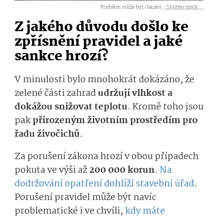
Problém může být i bazén. ,
Shutterstock....
Z jakého důvodu došlo ke
zpřísnění pravidel a jaké
sankce hrozí?
V minulosti bylo mnohokrát dokázáno, že
zelené části zahrad
udržují vlhkost a
dokážou snižovat teplotu
. Kromě toho jsou
pak
přirozeným životním prostředím pro
řadu živočichů
.
Za porušení zákona hrozí v obou případech
pokuta ve výši až
200 000 korun
.
Na
dodržování opatření dohlíží stavební úřad
.
Porušení pravidel může být navíc
problematické i ve chvíli,
kdy máte