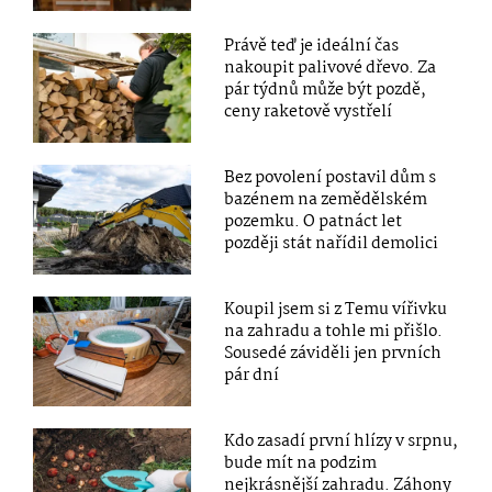
Právě teď je ideální čas
nakoupit palivové dřevo. Za
pár týdnů může být pozdě,
ceny raketově vystřelí
Bez povolení postavil dům s
bazénem na zemědělském
pozemku. O patnáct let
později stát nařídil demolici
Koupil jsem si z Temu vířivku
na zahradu a tohle mi přišlo.
Sousedé záviděli jen prvních
pár dní
Kdo zasadí první hlízy v srpnu,
bude mít na podzim
nejkrásnější zahradu. Záhony