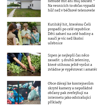
nebude mít ani můj soused.“
Na vesnicích to občas vypadá
hůř než v béčkové telenovele
Kutilský hit, kterému Češi
propadli po celé republice.
Děti zabaví na celé hodiny a
naučí je víc než školní
učebnice
Srpen je nejlepší čas něco
zasadit: 5 druhů zeleniny,
které stihnou ještě vyrůst a
zvládne je vypěstovat i amatér
Obce dávají ke kontejnerům
skryté kamery a nepořádné
občany pak zveřejňují na
internetu jako odstrašující
příklady