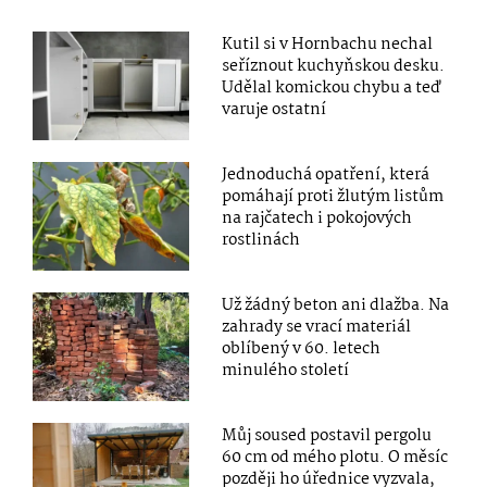
Kutil si v Hornbachu nechal
seříznout kuchyňskou desku.
Udělal komickou chybu a teď
varuje ostatní
Jednoduchá opatření, která
pomáhají proti žlutým listům
na rajčatech i pokojových
rostlinách
Už žádný beton ani dlažba. Na
zahrady se vrací materiál
oblíbený v 60. letech
minulého století
Můj soused postavil pergolu
60 cm od mého plotu. O měsíc
později ho úřednice vyzvala,