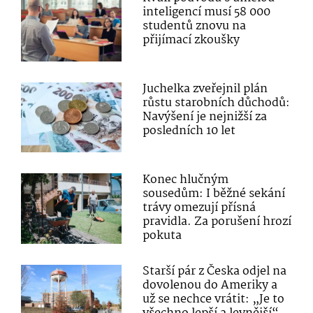
inteligencí musí 58 000
studentů znovu na
přijímací zkoušky
Juchelka zveřejnil plán
růstu starobních důchodů:
Navýšení je nejnižší za
posledních 10 let
Konec hlučným
sousedům: I běžné sekání
trávy omezují přísná
pravidla. Za porušení hrozí
pokuta
Starší pár z Česka odjel na
dovolenou do Ameriky a
už se nechce vrátit: „Je to