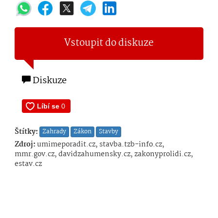
Vstoupit do diskuze
Diskuze
Štítky:
Zahrady
Zákon
Stavby
Zdroj:
umimeporadit.cz, stavba.tzb-info.cz,
mmr.gov.cz, davidzahumensky.cz, zakonyprolidi.cz,
estav.cz