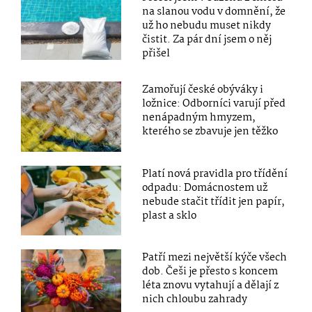
na slanou vodu v domnění, že
už ho nebudu muset nikdy
čistit. Za pár dní jsem o něj
přišel
Zamořují české obýváky i
ložnice: Odborníci varují před
nenápadným hmyzem,
kterého se zbavuje jen těžko
Platí nová pravidla pro třídění
odpadu: Domácnostem už
nebude stačit třídit jen papír,
plast a sklo
Patří mezi největší kýče všech
dob. Češi je přesto s koncem
léta znovu vytahují a dělají z
nich chloubu zahrady