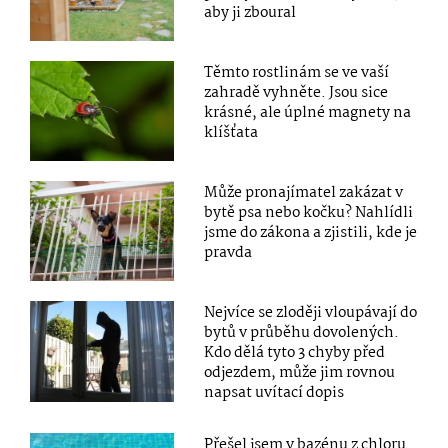
aby ji zboural
Těmto rostlinám se ve vaší
zahradě vyhněte. Jsou sice
krásné, ale úplné magnety na
klíšťata
Může pronajímatel zakázat v
bytě psa nebo kočku? Nahlídli
jsme do zákona a zjistili, kde je
pravda
Nejvíce se zloději vloupávají do
bytů v průběhu dovolených.
Kdo dělá tyto 3 chyby před
odjezdem, může jim rovnou
napsat uvítací dopis
Přešel jsem v bazénu z chloru