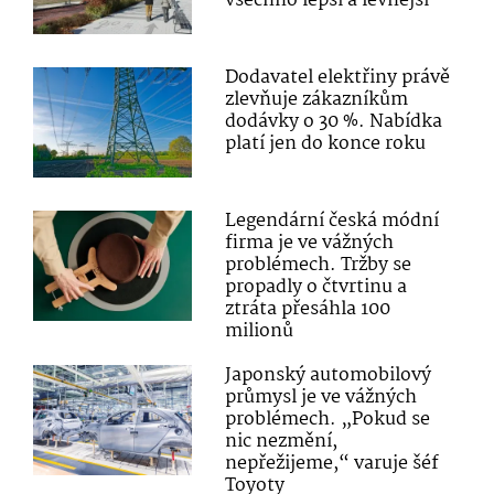
všechno lepší a levnější“
Dodavatel elektřiny právě
zlevňuje zákazníkům
dodávky o 30 %. Nabídka
platí jen do konce roku
Legendární česká módní
firma je ve vážných
problémech. Tržby se
propadly o čtvrtinu a
ztráta přesáhla 100
milionů
Japonský automobilový
průmysl je ve vážných
problémech. „Pokud se
nic nezmění,
nepřežijeme,“ varuje šéf
Toyoty