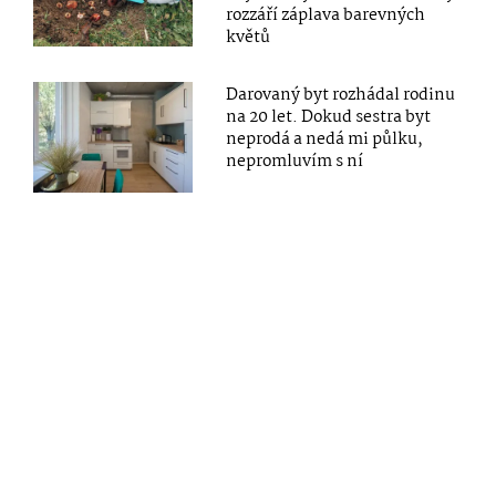
rozzáří záplava barevných
květů
Darovaný byt rozhádal rodinu
na 20 let. Dokud sestra byt
neprodá a nedá mi půlku,
nepromluvím s ní