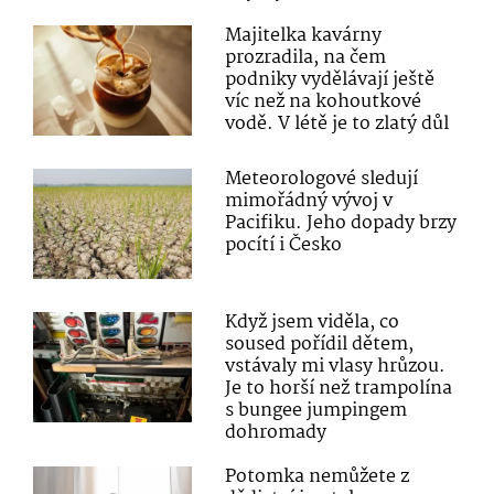
Majitelka kavárny
prozradila, na čem
podniky vydělávají ještě
víc než na kohoutkové
vodě. V létě je to zlatý důl
Meteorologové sledují
mimořádný vývoj v
Pacifiku. Jeho dopady brzy
pocítí i Česko
Když jsem viděla, co
soused pořídil dětem,
vstávaly mi vlasy hrůzou.
Je to horší než trampolína
s bungee jumpingem
dohromady
Potomka nemůžete z