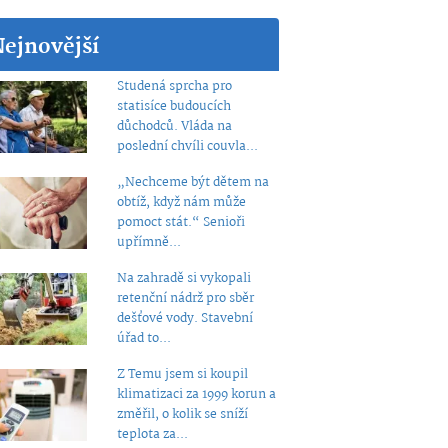
Nejnovější
Studená sprcha pro
statisíce budoucích
důchodců. Vláda na
poslední chvíli couvla...
„Nechceme být dětem na
obtíž, když nám může
pomoct stát.“ Senioři
upřímně...
Na zahradě si vykopali
retenční nádrž pro sběr
dešťové vody. Stavební
úřad to...
Z Temu jsem si koupil
klimatizaci za 1999 korun a
změřil, o kolik se sníží
teplota za...