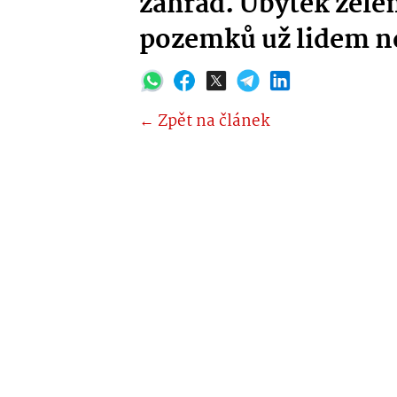
zahrad. Úbytek zele
pozemků už lidem n
← Zpět na článek