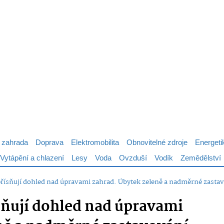
 zahrada
Doprava
Elektromobilita
Obnovitelné zdroje
Energeti
Vytápění a chlazení
Lesy
Voda
Ovzduší
Vodík
Zemědělství
řísňují dohled nad úpravami zahrad. Úbytek zeleně a nadměrné zasta
sňují dohled nad úpravami