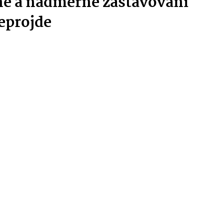
ně a nadměrné zastavování
eprojde