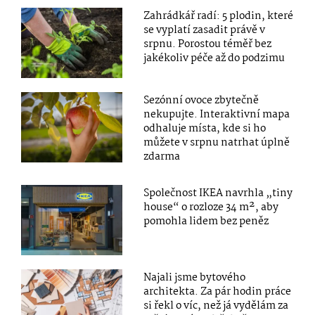
Zahrádkář radí: 5 plodin, které
se vyplatí zasadit právě v
srpnu. Porostou téměř bez
jakékoliv péče až do podzimu
Sezónní ovoce zbytečně
nekupujte. Interaktivní mapa
odhaluje místa, kde si ho
můžete v srpnu natrhat úplně
zdarma
Společnost IKEA navrhla „tiny
house“ o rozloze 34 m², aby
pomohla lidem bez peněz
Najali jsme bytového
architekta. Za pár hodin práce
si řekl o víc, než já vydělám za