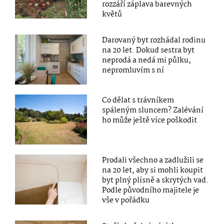
rozzáří záplava barevných
květů
Darovaný byt rozhádal rodinu
na 20 let. Dokud sestra byt
neprodá a nedá mi půlku,
nepromluvím s ní
Co dělat s trávníkem
spáleným sluncem? Zalévání
ho může ještě více poškodit
Prodali všechno a zadlužili se
na 20 let, aby si mohli koupit
byt plný plísně a skrytých vad.
Podle původního majitele je
vše v pořádku