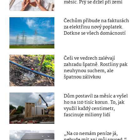
měsíc. Prý se držel při zemi
Čechům přibude na fakturách
za elektřinu nový poplatek.
Dotkne se všech domácností
Češi ve vedrech zalévají
zahradu špatně. Rostliny pak
neuhynou suchem, ale
špatnou zálivkou
Dům postavil za měsíc a vyšel
ho na 110 tisíc korun. To, jak
využil každý centimetr,
fascinuje miliony lidí
„Na co nemám peníze já,
nebude mít ani můj soused.“