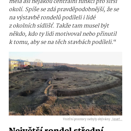
měla asi nějakou centrální funkci pro širší
okolí. Spíše se zdá pravděpodobnější, že se
na výstavbě rondelů podíleli i lidé
z okolních sídlišť. Takže tam musel být
někdo, kdo ty lidi motivoval nebo přinutil
k tomu, aby se na těch stavbách podíleli.
“
Vnitřní prostory nebyly obývány ,
Josef...