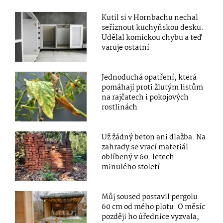
Kutil si v Hornbachu nechal
seříznout kuchyňskou desku.
Udělal komickou chybu a teď
varuje ostatní
Jednoduchá opatření, která
pomáhají proti žlutým listům
na rajčatech i pokojových
rostlinách
Už žádný beton ani dlažba. Na
zahrady se vrací materiál
oblíbený v 60. letech
minulého století
Můj soused postavil pergolu
60 cm od mého plotu. O měsíc
později ho úřednice vyzvala,