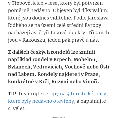
v Třebověticích v lese, který byl potvrzen
poměrně nedávno. Objeven byl díky valům,
které jsou dodnes viditelné. Podle Jaroslava
Řídkého se na území celé střední Evropy
nacházejí asi čtyři takové objekty. Tři z nich
jsou v Rakousku, jeden pak právě u nás.
Z dalších českých rondelů lze zmínit
například rondel v Krpech, Mohelnu,
Bylanech, Vedrovicích, Vochově nebo Ústí
nad Labem. Rondely najdete i v Praze,
konkrétně v Krči, Ruzyni nebo Vinoři.
TIP
: Inspirujte se
tipy na 4 turistické trasy,
které byly nedávno otevřeny
, a naplánujte
si výlet.