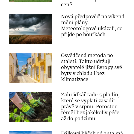
ceně
Nová předpověď na víkend
mění plány.
Meteorologové ukázali, co
přijde po bouřkách
Osvědčená metoda po
staletí: Takto udržují
obyvatelé jižní Evropy své
byty v chladu i bez
klimatizace
Zahrádkář radí: 5 plodin,
které se vyplatí zasadit
právě v srpnu. Porostou
téměř bez jakékoliv péče
až do podzimu
Dálkový klíček od auta má