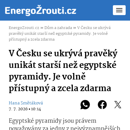
Toggl
navig
EnergoZrouti.cz
»
Dům a zahrada
»
V Česku se ukrývá
pravěký unikát starší než egyptské pyramidy. Je volně
přístupný a zcela zdarma
V Česku se ukrývá pravěký
unikát starší než egyptské
pyramidy. Je volně
přístupný a zcela zdarma
Hana Smětáková
7. 7. 2026 ▪ 10:14
Egyptské pyramidy jsou právem
považovány za jedny z nejvýznamnějších