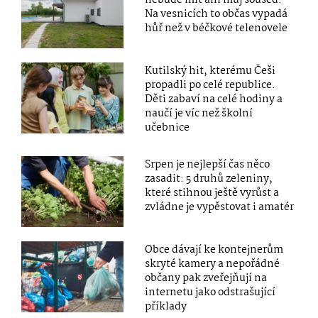
Na vesnicích to občas vypadá
hůř než v béčkové telenovele
Kutilský hit, kterému Češi
propadli po celé republice.
Děti zabaví na celé hodiny a
naučí je víc než školní
učebnice
Srpen je nejlepší čas něco
zasadit: 5 druhů zeleniny,
které stihnou ještě vyrůst a
zvládne je vypěstovat i amatér
Obce dávají ke kontejnerům
skryté kamery a nepořádné
občany pak zveřejňují na
internetu jako odstrašující
příklady