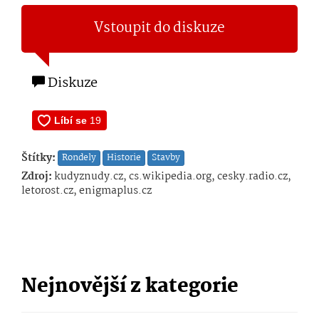
Vstoupit do diskuze
Diskuze
Štítky:
Rondely
Historie
Stavby
Zdroj:
kudyznudy.cz, cs.wikipedia.org, cesky.radio.cz,
letorost.cz, enigmaplus.cz
Nejnovější z kategorie