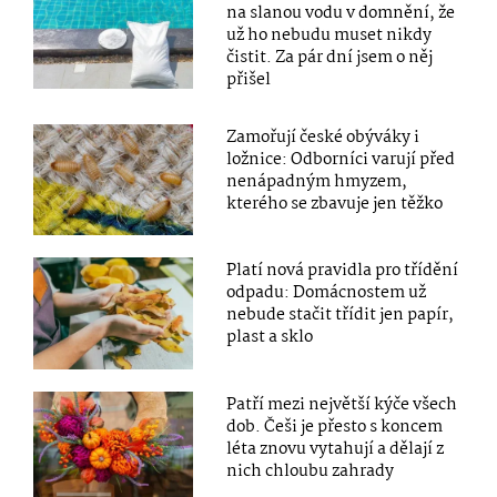
na slanou vodu v domnění, že
už ho nebudu muset nikdy
čistit. Za pár dní jsem o něj
přišel
Zamořují české obýváky i
ložnice: Odborníci varují před
nenápadným hmyzem,
kterého se zbavuje jen těžko
Platí nová pravidla pro třídění
odpadu: Domácnostem už
nebude stačit třídit jen papír,
plast a sklo
Patří mezi největší kýče všech
dob. Češi je přesto s koncem
léta znovu vytahují a dělají z
nich chloubu zahrady