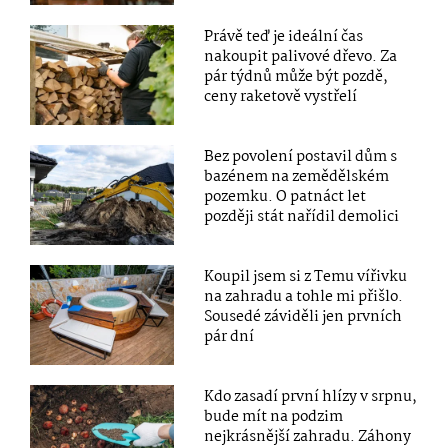
Právě teď je ideální čas
nakoupit palivové dřevo. Za
pár týdnů může být pozdě,
ceny raketově vystřelí
Bez povolení postavil dům s
bazénem na zemědělském
pozemku. O patnáct let
později stát nařídil demolici
Koupil jsem si z Temu vířivku
na zahradu a tohle mi přišlo.
Sousedé záviděli jen prvních
pár dní
Kdo zasadí první hlízy v srpnu,
bude mít na podzim
nejkrásnější zahradu. Záhony