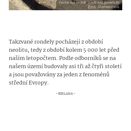
Česko má unikát starší než pyramidy
Foto
: Shutterstock
Takzvané rondely pocházejí z období
neolitu, tedy z období kolem 5 000 let před
naším letopočtem. Podle odborníků se na
našem území budovaly asi tři až čtyři století
a jsou považovány za jeden z fenoménů
střední Evropy.