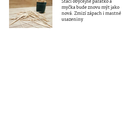
Stačí obyčejné párátko a
myčka bude znovu mýt jako
nová. Zmizí zápach i mastné
usazeniny