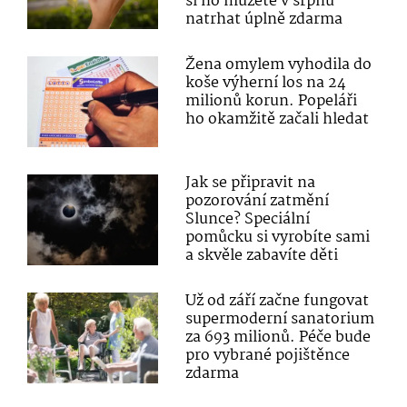
si ho můžete v srpnu
natrhat úplně zdarma
Žena omylem vyhodila do
koše výherní los na 24
milionů korun. Popeláři
ho okamžitě začali hledat
Jak se připravit na
pozorování zatmění
Slunce? Speciální
pomůcku si vyrobíte sami
a skvěle zabavíte děti
Už od září začne fungovat
supermoderní sanatorium
za 693 milionů. Péče bude
pro vybrané pojištěnce
zdarma