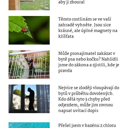
aby ji zboural
Těmto rostlinám se ve vaší
zahradě vyhněte. Jsou sice
krásné, ale úplné magnety na
klíšťata
Může pronajímatel zakázat v
bytě psa nebo kočku? Nahlídli
jsme do zákona a zjistili, kde je
pravda
Nejvíce se zloději vloupávají do
bytů v průběhu dovolených.
Kdo dělá tyto 3 chyby před
odjezdem, může jim rovnou
napsat uvítací dopis
Přešel jsem v bazénu z chloru