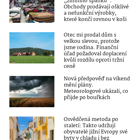
„zimního spánku“.
Obchody prodávají ošklivé
a nefunkční výrobky,
které končí rovnou v koši
Otec mi prodal dům s
velkou slevou, protože
jsme rodina. Finanční
úřad požadoval doplacení
kvůli rozdílu oproti tržní
ceně
Nová předpověď na víkend
mění plány.
Meteorologové ukázali, co
přijde po bouřkách
Osvědčená metoda po
staletí: Takto udržují
obyvatelé jižní Evropy své
byty v chladu i bez