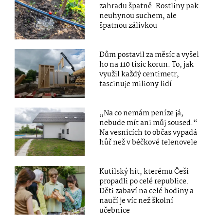
zahradu špatně. Rostliny pak
neuhynou suchem, ale
špatnou zálivkou
Dům postavil za měsíc a vyšel
ho na 110 tisíc korun. To, jak
využil každý centimetr,
fascinuje miliony lidí
„Na co nemám peníze já,
nebude mít ani můj soused.“
Na vesnicích to občas vypadá
hůř než v béčkové telenovele
Kutilský hit, kterému Češi
propadli po celé republice.
Děti zabaví na celé hodiny a
naučí je víc než školní
učebnice