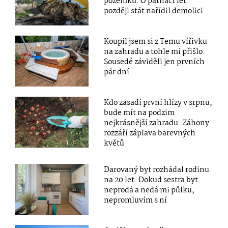
pozemku. O patnáct let
později stát nařídil demolici
Koupil jsem si z Temu vířivku
na zahradu a tohle mi přišlo.
Sousedé záviděli jen prvních
pár dní
Kdo zasadí první hlízy v srpnu,
bude mít na podzim
nejkrásnější zahradu. Záhony
rozzáří záplava barevných
květů
Darovaný byt rozhádal rodinu
na 20 let. Dokud sestra byt
neprodá a nedá mi půlku,
nepromluvím s ní