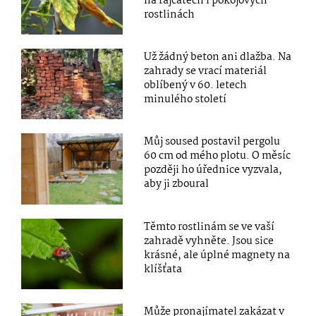
na rajčatech i pokojových
rostlinách
Už žádný beton ani dlažba. Na
zahrady se vrací materiál
oblíbený v 60. letech
minulého století
Můj soused postavil pergolu
60 cm od mého plotu. O měsíc
později ho úřednice vyzvala,
aby ji zboural
Těmto rostlinám se ve vaší
zahradě vyhněte. Jsou sice
krásné, ale úplné magnety na
klíšťata
Může pronajímatel zakázat v