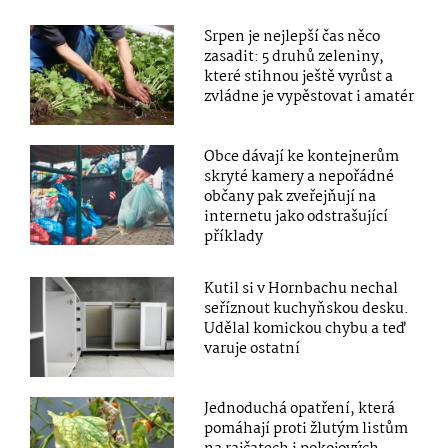
Srpen je nejlepší čas něco
zasadit: 5 druhů zeleniny,
které stihnou ještě vyrůst a
zvládne je vypěstovat i amatér
Obce dávají ke kontejnerům
skryté kamery a nepořádné
občany pak zveřejňují na
internetu jako odstrašující
příklady
Kutil si v Hornbachu nechal
seříznout kuchyňskou desku.
Udělal komickou chybu a teď
varuje ostatní
Jednoduchá opatření, která
pomáhají proti žlutým listům