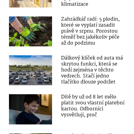
klimatizace
Zahrádkář radí: 5 plodin,
které se vyplatí zasadit
právě v srpnu. Porostou
téměř bez jakékoliv péče
až do podzimu
Dálkový klíček od auta má
skrytou funkci, která se
hodí zejména v těchto
vedrech. Stačí jedno
tlačítko dlouze podržet
Dítě by už od 8 let mělo
platit svou vlastní platební
kartou. Odborníci
vysvětlují, proč