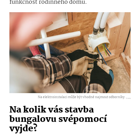
funkčnost rodinného domu.
Na elektroinstalaci může být vhodné najmout odborníky. ,
...
Na kolik vás stavba
bungalovu svépomocí
vyjde?