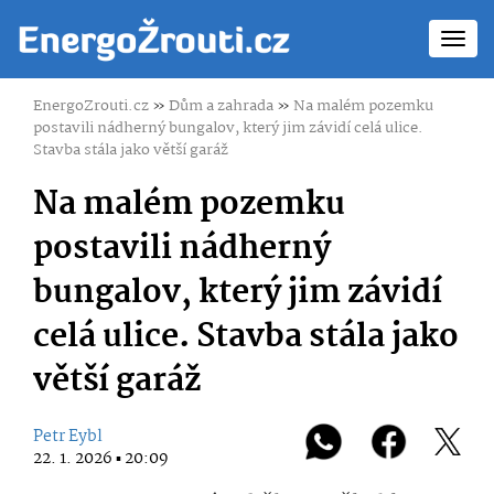
Toggl
navig
EnergoZrouti.cz
»
Dům a zahrada
»
Na malém pozemku
postavili nádherný bungalov, který jim závidí celá ulice.
Stavba stála jako větší garáž
Na malém pozemku
postavili nádherný
bungalov, který jim závidí
celá ulice. Stavba stála jako
větší garáž
Petr Eybl
22. 1. 2026 ▪ 20:09