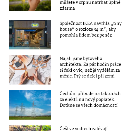
můžete v srpnu natrhat úplně
zdarma
Společnost IKEA navrhla „tiny
house“ o rozloze 34 m², aby
pomohla lidem bez peněz
Najali jsme bytového
architekta. Za pár hodin práce
si řekl o víc, než já vydělám za
měsíc. Prý se držel při zemi
Čechům přibude na fakturách
za elektřinu nový poplatek.
Dotkne se všech domácností
Češi ve vedrech zalévají