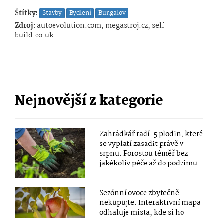
Štítky:
Stavby
Bydlení
Bungalov
Zdroj:
autoevolution.com, megastroj.cz, self-
build.co.uk
Nejnovější z kategorie
Zahrádkář radí: 5 plodin, které
se vyplatí zasadit právě v
srpnu. Porostou téměř bez
jakékoliv péče až do podzimu
Sezónní ovoce zbytečně
nekupujte. Interaktivní mapa
odhaluje místa, kde si ho