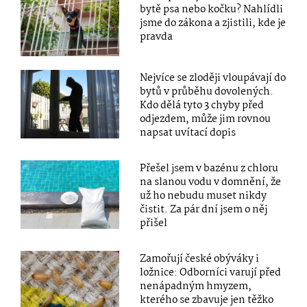
bytě psa nebo kočku? Nahlídli
jsme do zákona a zjistili, kde je
pravda
Nejvíce se zloději vloupávají do
bytů v průběhu dovolených.
Kdo dělá tyto 3 chyby před
odjezdem, může jim rovnou
napsat uvítací dopis
Přešel jsem v bazénu z chloru
na slanou vodu v domnění, že
už ho nebudu muset nikdy
čistit. Za pár dní jsem o něj
přišel
Zamořují české obýváky i
ložnice: Odborníci varují před
nenápadným hmyzem,
kterého se zbavuje jen těžko