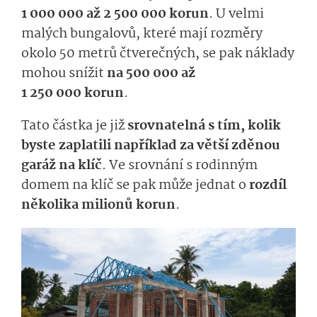
1 000 000 až 2 500 000 korun
. U velmi
malých bungalovů, které mají rozměry
okolo 50 metrů čtverečných, se pak náklady
mohou snížit
na 500 000 až
1 250 000 korun
.
Tato částka je již
srovnatelná s tím, kolik
byste zaplatili například za větší zděnou
garáž na klíč
. Ve srovnání s rodinným
domem na klíč se pak může jednat o
rozdíl
několika milionů korun
.