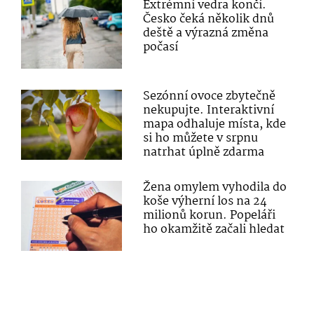
Extrémní vedra končí.
Česko čeká několik dnů
deště a výrazná změna
počasí
Sezónní ovoce zbytečně
nekupujte. Interaktivní
mapa odhaluje místa, kde
si ho můžete v srpnu
natrhat úplně zdarma
Žena omylem vyhodila do
koše výherní los na 24
milionů korun. Popeláři
ho okamžitě začali hledat