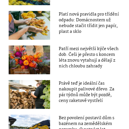
Platí nová pravidla pro třídění
odpadu: Domácnostem už
nebude stačit třídit jen papír,
plast a sklo
Patří mezi největší kýče všech
dob. Češi je přesto s koncem
léta znovu vytahují a dělají z
nich chloubu zahrady
Právě teď je ideální čas
nakoupit palivové dřevo. Za
pár týdnů může být pozdě,
ceny raketově vystřelí
Bez povolení postavil dům s
bazénem na zemědělském