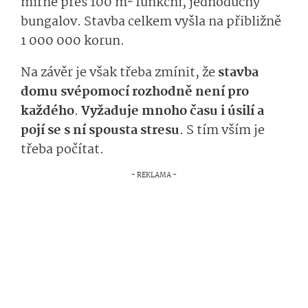
mírně přes 100 m
funkční, jednoduchý
bungalov. Stavba celkem vyšla na přibližně
1 000 000 korun.
Na závěr je však třeba zmínit, že
stavba
domu svépomocí rozhodně není pro
každého
.
Vyžaduje mnoho času i úsilí a
pojí se s ní spousta stresu
. S tím vším je
třeba počítat.