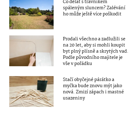
Co dělat s trávníkem
spáleným sluncem? Zalévání
ho může ještě více poškodit
Prodali všechno a zadlužili se
na 20 let, aby si mohli koupit
byt plný plísně a skrytých vad.
Podle původního majitele je
vše v pořádku
Stačí obyčejné párátko a
myčka bude znovu mýt jako
nová. Zmizí zápach i mastné
usazeniny