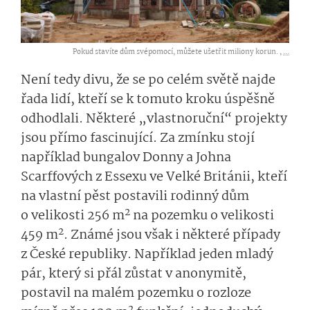
Pokud stavíte dům svépomocí, můžete ušetřit miliony korun. ,
...
Není tedy divu, že se po celém světě najde
řada lidí, kteří se k tomuto kroku úspěšně
odhodlali. Některé „vlastnoruční“ projekty
jsou přímo fascinující. Za zmínku stojí
například bungalov Donny a Johna
Scarffových z Essexu ve Velké Británii, kteří
na vlastní pěst postavili rodinný dům
2
o velikosti 256 m
na pozemku o velikosti
2
459 m
. Známé jsou však i některé případy
z České republiky. Například jeden mladý
pár, který si přál zůstat v anonymitě,
postavil na malém pozemku o rozloze
2