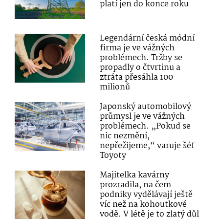
platí jen do konce roku
Legendární česká módní
firma je ve vážných
problémech. Tržby se
propadly o čtvrtinu a
ztráta přesáhla 100
milionů
Japonský automobilový
průmysl je ve vážných
problémech. „Pokud se
nic nezmění,
nepřežijeme,“ varuje šéf
Toyoty
Majitelka kavárny
prozradila, na čem
podniky vydělávají ještě
víc než na kohoutkové
vodě. V létě je to zlatý důl