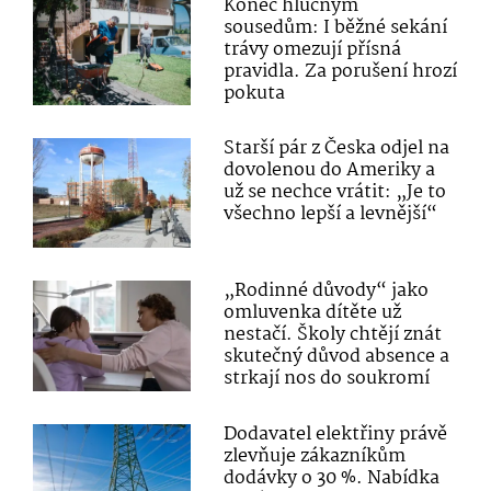
Konec hlučným
sousedům: I běžné sekání
trávy omezují přísná
pravidla. Za porušení hrozí
pokuta
Starší pár z Česka odjel na
dovolenou do Ameriky a
už se nechce vrátit: „Je to
všechno lepší a levnější“
„Rodinné důvody“ jako
omluvenka dítěte už
nestačí. Školy chtějí znát
skutečný důvod absence a
strkají nos do soukromí
Dodavatel elektřiny právě
zlevňuje zákazníkům
dodávky o 30 %. Nabídka