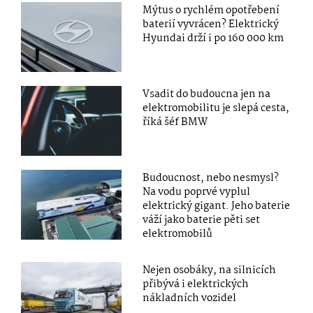
Mýtus o rychlém opotřebení
baterií vyvrácen? Elektrický
Hyundai drží i po 160 000 km
Vsadit do budoucna jen na
elektromobilitu je slepá cesta,
říká šéf BMW
Budoucnost, nebo nesmysl?
Na vodu poprvé vyplul
elektrický gigant. Jeho baterie
váží jako baterie pěti set
elektromobilů
Nejen osobáky, na silnicích
přibývá i elektrických
nákladních vozidel