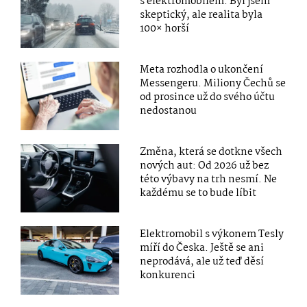
s elektromobilem. Byl jsem
skeptický, ale realita byla
100× horší
Meta rozhodla o ukončení
Messengeru. Miliony Čechů se
od prosince už do svého účtu
nedostanou
Změna, která se dotkne všech
nových aut: Od 2026 už bez
této výbavy na trh nesmí. Ne
každému se to bude líbit
Elektromobil s výkonem Tesly
míří do Česka. Ještě se ani
neprodává, ale už teď děsí
konkurenci