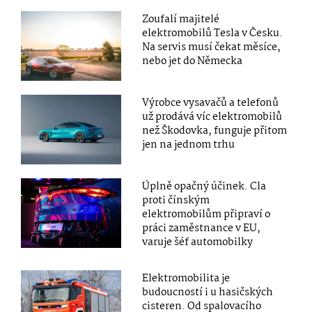
Zoufalí majitelé
elektromobilů Tesla v Česku.
Na servis musí čekat měsíce,
nebo jet do Německa
Výrobce vysavačů a telefonů
už prodává víc elektromobilů
než Škodovka, funguje přitom
jen na jednom trhu
Úplně opačný účinek. Cla
proti čínským
elektromobilům připraví o
práci zaměstnance v EU,
varuje šéf automobilky
Elektromobilita je
budoucností i u hasičských
cisteren. Od spalovacího