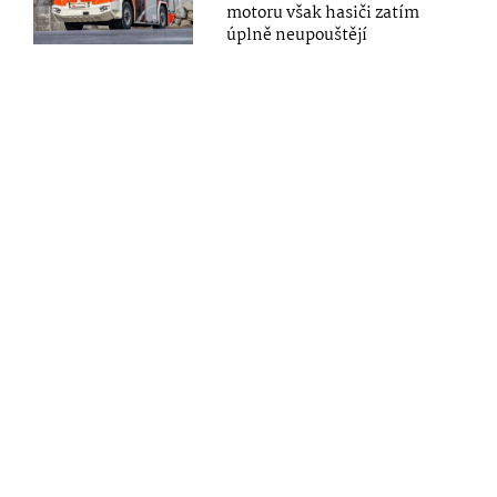
motoru však hasiči zatím
úplně neupouštějí