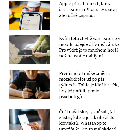
Apple přidal funkci, která
šetří baterii iPhonu. Musíte ji
ale ručně zapnout
Kvůli této chybě vám baterie v
mobilu odejde dřív než záruka.
Pro výdrž je to mnohem horší
než neustále nabíjení
První mobil může změnit
mozek dítěte už po pár
týdnech. Tohle je ideální věk,
kdy jej pořídit podle
psychologů
Češi našli skrytý způsob, jak
zjistit, kdo si je jak uložil do
kontaktů. WhatsApp to
umožňuje, jen to málokdo ví