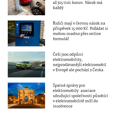
až 315 tisíc korun. Nárok má
každý
Řidiči mají v červnu nárok na
příspěvek 15 000 Kč. Požádat si
mohou snadno přes online
formulář
Češi jsou odpůrci
elektromobility,
nejprodávanější elektromobil
v Evropě ale pochází z Česka
Špatné zprávy pro
elektromobily: asociace
sdružující společnosti působící
v elektromobilitě míří do
insolvence