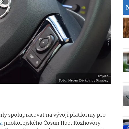
Toyota
Foto
: Neven Divkovic / Pixabay
hly spolupracovat na vývoji platformy pro
a
jihokorejského Čosun Ilbo. Rozhovory