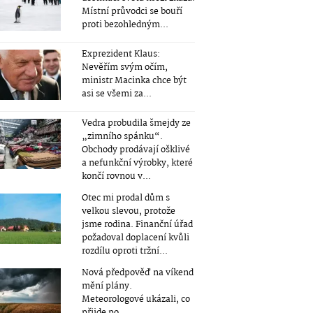
Místní průvodci se bouří
proti bezohledným...
Exprezident Klaus:
Nevěřím svým očím,
ministr Macinka chce být
asi se všemi za...
Vedra probudila šmejdy ze
„zimního spánku“.
Obchody prodávají ošklivé
a nefunkční výrobky, které
končí rovnou v...
Otec mi prodal dům s
velkou slevou, protože
jsme rodina. Finanční úřad
požadoval doplacení kvůli
rozdílu oproti tržní...
Nová předpověď na víkend
mění plány.
Meteorologové ukázali, co
přijde po...