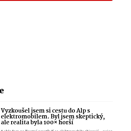
ie
Vyzkoušel jsem si cestu do Alp s
elektromobilem. Byl jsem skeptický,
ale realita byla 100× horší