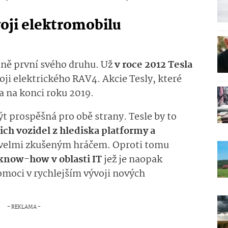
voji elektromobilu
ně první svého druhu. Už
v roce 2012 Tesla
oji elektrického RAV4. Akcie Tesly, které
a na konci roku 2019.
t prospěšná pro obě strany. Tesle by to
jich vozidel z hlediska platformy a
 velmi zkušeným hráčem. Oproti tomu
know-how v oblasti IT
jež je naopak
omoci v rychlejším vývoji nových