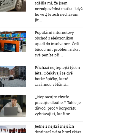
sdělila mi, že jsem
nezodpovědná matka, když
ho ve 4 letech nechávám
jít...
Populární internetový
obchod s elektronikou
upadl do insolvence. Češi
budou mít problém získat
své peníze při...
Přichází nejteplejší týden
léta: Očekávají se dvě
horké špičky, které
zasáhnou většinu...
„Nepracujte chytře,
pracujte dlouho.“ Tohle je
důvod, proč v korporátu
vyhrávají ti, kteří se...
Jedné z nejkrásnějších
destinací světa hrozí zkáza.