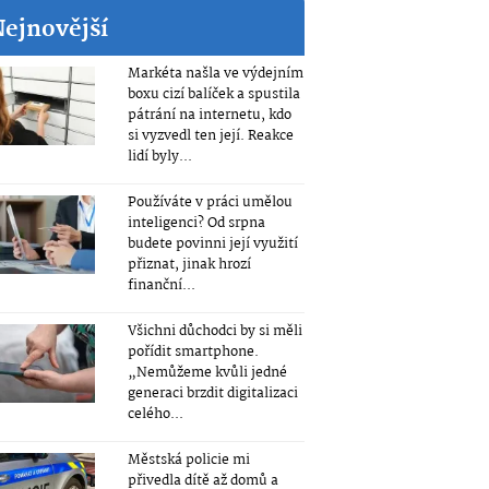
Nejnovější
Markéta našla ve výdejním
boxu cizí balíček a spustila
pátrání na internetu, kdo
si vyzvedl ten její. Reakce
lidí byly...
Používáte v práci umělou
inteligenci? Od srpna
budete povinni její využití
přiznat, jinak hrozí
finanční...
Všichni důchodci by si měli
pořídit smartphone.
„Nemůžeme kvůli jedné
generaci brzdit digitalizaci
celého...
Městská policie mi
přivedla dítě až domů a