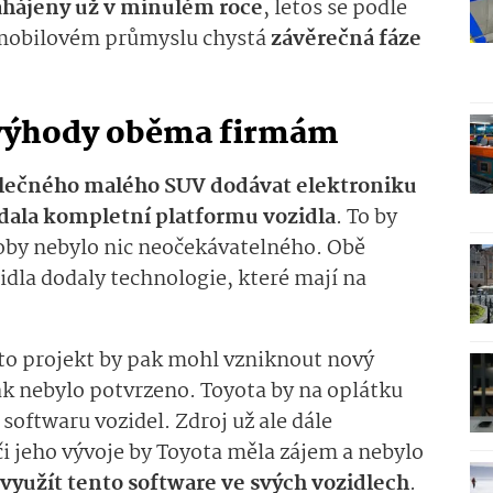
ahájeny už v minulém roce
, letos se podle
omobilovém průmyslu chystá
závěrečná fáze
o výhody oběma firmám
olečného malého SUV dodávat elektroniku
dala kompletní platformu vozidla
. To by
ýroby nebylo nic neočekávatelného. Obě
idla dodaly technologie, které mají na
nto projekt by pak mohl vzniknout nový
ak nebylo potvrzeno. Toyota by na oplátku
 softwaru vozidel. Zdroj už ale dále
či jeho vývoje by Toyota měla zájem a nebylo
využít tento software ve svých vozidlech
.