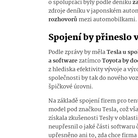
o spolupráci byly podle deníku
z
zdroje deníku v japonském aut
rozhovorů
mezi automobilkami.
Spojení by přinesl
Podle zprávy by měla
Tesla u sp
a software
zatímco
Toyota by do
z hlediska efektivity vývoje a v
společnosti by tak do nového voz
špičkové úrovni.
Na základě spojení firem pro te
model pod značkou Tesla, což vš
získala zkušenosti Tesly v oblasti
neupřesnil o jaké části softwaru 
upřesněno ani to, zda chce firma