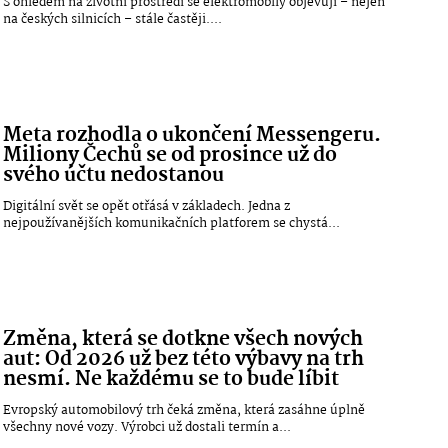
S ohledem na životní prostředí se elektromobily objevují – nejen
na českých silnicích – stále častěji....
Meta rozhodla o ukončení Messengeru.
Miliony Čechů se od prosince už do
svého účtu nedostanou
Digitální svět se opět otřásá v základech. Jedna z
nejpoužívanějších komunikačních platforem se chystá...
Změna, která se dotkne všech nových
aut: Od 2026 už bez této výbavy na trh
nesmí. Ne každému se to bude líbit
Evropský automobilový trh čeká změna, která zasáhne úplně
všechny nové vozy. Výrobci už dostali termín a...