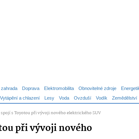
 zahrada
Doprava
Elektromobilita
Obnovitelné zdroje
Energeti
Vytápění a chlazení
Lesy
Voda
Ovzduší
Vodík
Zemědělství
 spojí s Toyotou při vývoji nového elektrického SUV
otou při vývoji nového