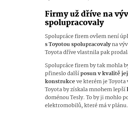
Firmy už dříve na vý
spolupracovaly
Spolupráce firem ovšem není úpl
s Toyotou spolupracovaly
na výv
Toyota dříve vlastnila pak prodal
Spolupráce firem by tak mohla bý
přineslo další
posun v kvalitě je
konstrukce
ve kterém je Toyota
Toyota by získala mnohem lepší
doménou Tesly. To by ji mohlo p
elektromobilů, které má v plánu.