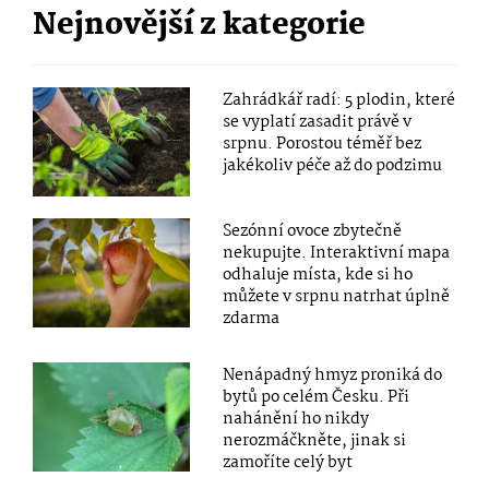
Nejnovější z kategorie
Zahrádkář radí: 5 plodin, které
se vyplatí zasadit právě v
srpnu. Porostou téměř bez
jakékoliv péče až do podzimu
Sezónní ovoce zbytečně
nekupujte. Interaktivní mapa
odhaluje místa, kde si ho
můžete v srpnu natrhat úplně
zdarma
Nenápadný hmyz proniká do
bytů po celém Česku. Při
nahánění ho nikdy
nerozmáčkněte, jinak si
zamoříte celý byt