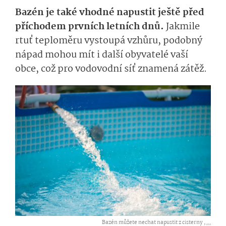
Bazén je také vhodné napustit ještě před
příchodem prvních letních dnů.
Jakmile
rtuť teploměru vystoupá vzhůru, podobný
nápad mohou mít i další obyvatelé vaší
obce, což pro vodovodní síť znamená zátěž.
Bazén můžete nechat napustit z cisterny ,
...