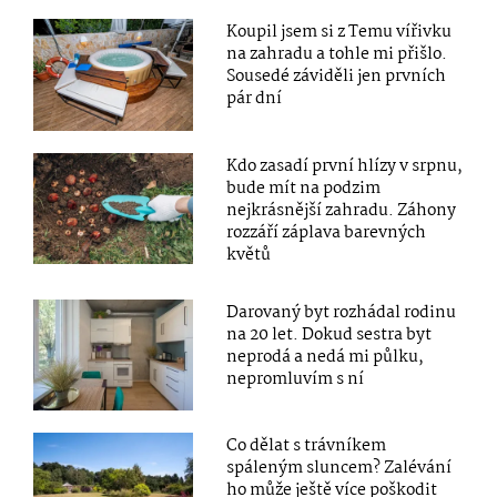
Koupil jsem si z Temu vířivku
na zahradu a tohle mi přišlo.
Sousedé záviděli jen prvních
pár dní
Kdo zasadí první hlízy v srpnu,
bude mít na podzim
nejkrásnější zahradu. Záhony
rozzáří záplava barevných
květů
Darovaný byt rozhádal rodinu
na 20 let. Dokud sestra byt
neprodá a nedá mi půlku,
nepromluvím s ní
Co dělat s trávníkem
spáleným sluncem? Zalévání
ho může ještě více poškodit