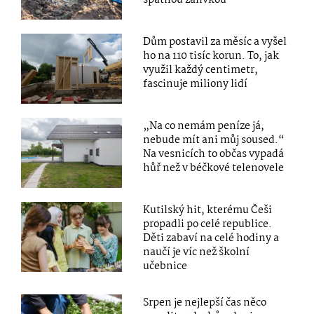
špatnou zálivkou
Dům postavil za měsíc a vyšel
ho na 110 tisíc korun. To, jak
využil každý centimetr,
fascinuje miliony lidí
„Na co nemám peníze já,
nebude mít ani můj soused.“
Na vesnicích to občas vypadá
hůř než v béčkové telenovele
Kutilský hit, kterému Češi
propadli po celé republice.
Děti zabaví na celé hodiny a
naučí je víc než školní
učebnice
Srpen je nejlepší čas něco