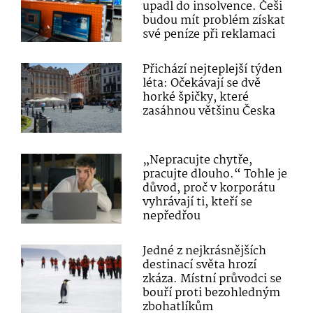
upadl do insolvence. Češi
budou mít problém získat
své peníze při reklamaci
Přichází nejteplejší týden
léta: Očekávají se dvě
horké špičky, které
zasáhnou většinu Česka
„Nepracujte chytře,
pracujte dlouho.“ Tohle je
důvod, proč v korporátu
vyhrávají ti, kteří se
nepředřou
Jedné z nejkrásnějších
destinací světa hrozí
zkáza. Místní průvodci se
bouří proti bezohledným
zbohatlíkům