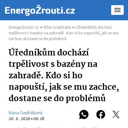
Toggl
navig
EnergoZrouti.cz
»
Dům a zahrada
»
Úředníkům dochází
trpělivost s bazény na zahradě. Kdo si ho napouští, jak se mu
zachce, dostane se do problémů
Úředníkům dochází
trpělivost s bazény na
zahradě. Kdo si ho
napouští, jak se mu zachce,
dostane se do problémů
Hana Smětáková
20. 6. 2026 ▪ 06:18