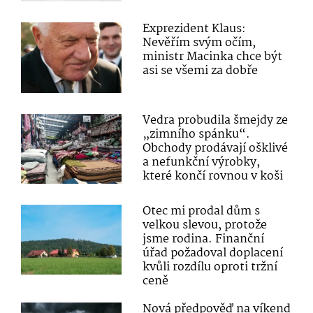
Exprezident Klaus:
Nevěřím svým očím,
ministr Macinka chce být
asi se všemi za dobře
Vedra probudila šmejdy ze
„zimního spánku“.
Obchody prodávají ošklivé
a nefunkční výrobky,
které končí rovnou v koši
Otec mi prodal dům s
velkou slevou, protože
jsme rodina. Finanční
úřad požadoval doplacení
kvůli rozdílu oproti tržní
ceně
Nová předpověď na víkend