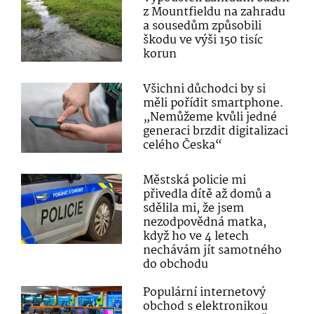
z Mountfieldu na zahradu
a sousedům způsobili
škodu ve výši 150 tisíc
korun
Všichni důchodci by si
měli pořídit smartphone.
„Nemůžeme kvůli jedné
generaci brzdit digitalizaci
celého Česka“
Městská policie mi
přivedla dítě až domů a
sdělila mi, že jsem
nezodpovědná matka,
když ho ve 4 letech
nechávám jít samotného
do obchodu
Populární internetový
obchod s elektronikou