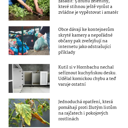
zasadit: 5 druhů zeleniny,
které stihnou ještě vyrůst a
zvládne je vypěstovat i amatér
Obce dávají ke kontejnerům
skryté kamery a nepořádné
občany pak zveřejňují na
internetu jako odstrašující
příklady
Kutil si v Hornbachu nechal
seříznout kuchyňskou desku.
Udělal komickou chybu a teď
varuje ostatní
Jednoduchá opatření, která
pomáhají proti žlutým listům
na rajčatech i pokojových
rostlinách