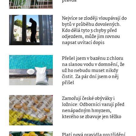
pravda
Nejvíce se zloději vloupávají do
bytů v průběhu dovolených.
Kdo dělá tyto 3 chyby před
odjezdem, může jim rovnou
napsat uvítací dopis
Přešel jsem v bazénu z chloru
na slanou vodu v domnění, že
už ho nebudu muset nikdy
čistit. Za pár dní jsem o něj
přišel
Zamořují české obýváky i
ložnice: Odborníci varují před
nenápadným hmyzem,
kterého se zbavuje jen těžko
Platí nová pravidla pro třídění