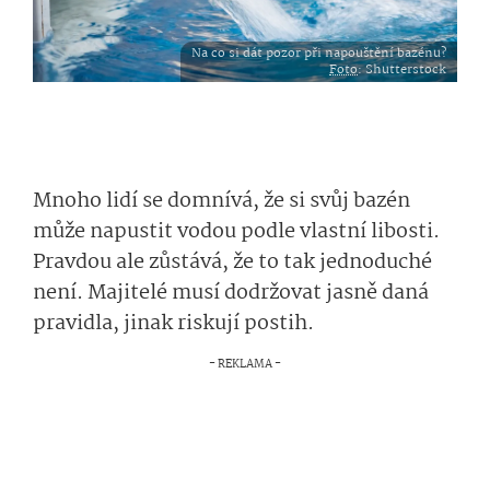
Na co si dát pozor při napouštění bazénu?
Foto
: Shutterstock
Mnoho lidí se domnívá, že si svůj bazén
může napustit vodou podle vlastní libosti.
Pravdou ale zůstává, že to tak jednoduché
není. Majitelé musí dodržovat jasně daná
pravidla, jinak riskují postih.