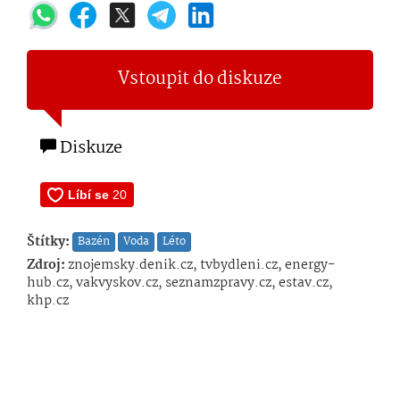
Vstoupit do diskuze
Diskuze
Štítky:
Bazén
Voda
Léto
Zdroj:
znojemsky.denik.cz, tvbydleni.cz, energy-
hub.cz, vakvyskov.cz, seznamzpravy.cz, estav.cz,
khp.cz