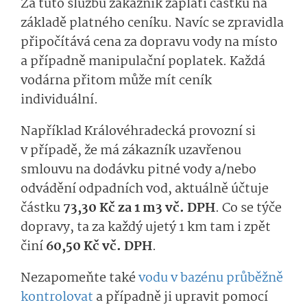
Za tuto službu zákazník zaplatí částku na
základě platného ceníku. Navíc se zpravidla
připočítává cena za dopravu vody na místo
a případně manipulační poplatek. Každá
vodárna přitom může mít ceník
individuální.
Například Královéhradecká provozní si
v případě, že má zákazník uzavřenou
smlouvu na dodávku pitné vody a/nebo
odvádění odpadních vod, aktuálně účtuje
částku
73,30 Kč za 1 m3 vč. DPH
. Co se týče
dopravy, ta za každý ujetý 1 km tam i zpět
činí
60,50 Kč vč. DPH
.
Nezapomeňte také
vodu v bazénu průběžně
kontrolovat
a případně ji upravit pomocí