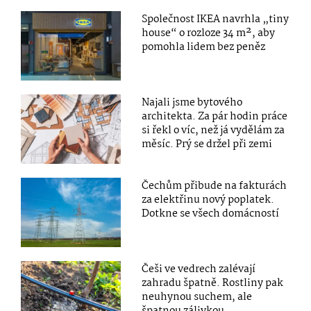
Společnost IKEA navrhla „tiny
house“ o rozloze 34 m², aby
pomohla lidem bez peněz
Najali jsme bytového
architekta. Za pár hodin práce
si řekl o víc, než já vydělám za
měsíc. Prý se držel při zemi
Čechům přibude na fakturách
za elektřinu nový poplatek.
Dotkne se všech domácností
Češi ve vedrech zalévají
zahradu špatně. Rostliny pak
neuhynou suchem, ale