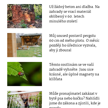
Už žádný beton ani dlažba. Na
zahrady se vrací materiál
oblíbený v 60. letech
minulého století
Můj soused postavil pergolu
60 cm od mého plotu. O měsíc
později ho úřednice vyzvala,
aby ji zboural
Těmto rostlinám se ve vaší
zahradě vyhněte. Jsou sice
krásné, ale úplné magnety na
klíšťata
Může pronajímatel zakázat v
bytě psa nebo kočku? Nahlídli
jsme do zákona a zjistili, kde je