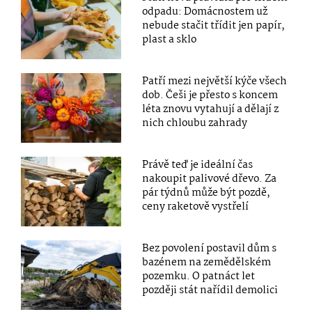
odpadu: Domácnostem už
nebude stačit třídit jen papír,
plast a sklo
Patří mezi největší kýče všech
dob. Češi je přesto s koncem
léta znovu vytahují a dělají z
nich chloubu zahrady
Právě teď je ideální čas
nakoupit palivové dřevo. Za
pár týdnů může být pozdě,
ceny raketově vystřelí
Bez povolení postavil dům s
bazénem na zemědělském
pozemku. O patnáct let
později stát nařídil demolici