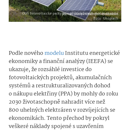
Obří fotovoltaické parky by v příštích letech mohly ukončit provoz stovek uhelných elektráren
Foto
: Unsplash
Podle nového
modelu
Institutu energetické
ekonomiky a finanční analýzy (IEEFA) se
ukazuje, že rozsáhlé investice do
fotovoltaických projektů, akumulačních
systémů a restrukturali­zovaných dohod
o nákupu elektřiny (PPA) by mohly do roku
2030 životaschopně nahradit více než
800 uhelných elektráren v rozvíjejících se
ekonomikách. Tento přechod by pokryl
veškeré náklady spojené s uzavřením