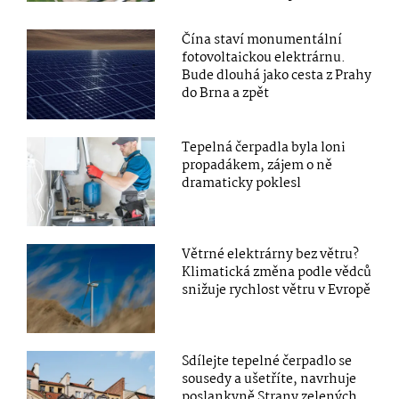
Čína staví monumentální
fotovoltaickou elektrárnu.
Bude dlouhá jako cesta z Prahy
do Brna a zpět
Tepelná čerpadla byla loni
propadákem, zájem o ně
dramaticky poklesl
Větrné elektrárny bez větru?
Klimatická změna podle vědců
snižuje rychlost větru v Evropě
Sdílejte tepelné čerpadlo se
sousedy a ušetříte, navrhuje
poslankyně Strany zelených