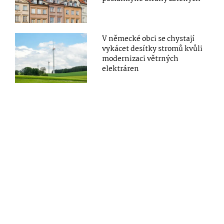
V německé obci se chystají
vykácet desítky stromů kvůli
modernizaci větrných
elektráren