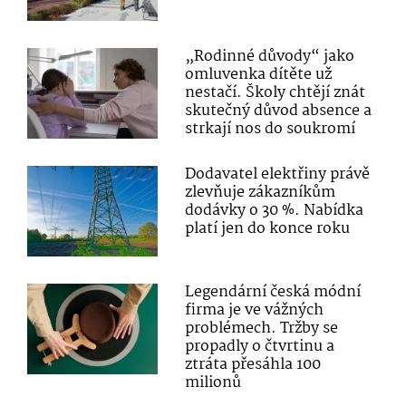
„Rodinné důvody“ jako
omluvenka dítěte už
nestačí. Školy chtějí znát
skutečný důvod absence a
strkají nos do soukromí
Dodavatel elektřiny právě
zlevňuje zákazníkům
dodávky o 30 %. Nabídka
platí jen do konce roku
Legendární česká módní
firma je ve vážných
problémech. Tržby se
propadly o čtvrtinu a
ztráta přesáhla 100
milionů