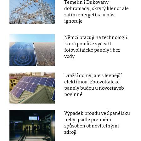
Temelín i Dukovany
dohromady, skrytý klenot ale
zatím energetika u nás
ignoruje
Němci pracují na technologii,
která pomůže vyčistit
fotovoltaické panely i bez
vody
Dražší domy, ale s levnější
elektřinou. Fotovoltaické
panely budou u novostaveb
povinné
Výpadek proudu ve Španělsku
nebyl podle premiéra
způsoben obnovitelnými
zdroji