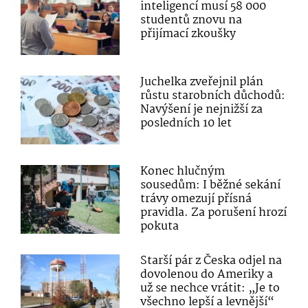
inteligencí musí 58 000
studentů znovu na
přijímací zkoušky
Juchelka zveřejnil plán
růstu starobních důchodů:
Navýšení je nejnižší za
posledních 10 let
Konec hlučným
sousedům: I běžné sekání
trávy omezují přísná
pravidla. Za porušení hrozí
pokuta
Starší pár z Česka odjel na
dovolenou do Ameriky a
už se nechce vrátit: „Je to
všechno lepší a levnější“