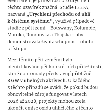
elektráren, je příležitost pro urychlení
těchto uzavírek značná. Studie IEEFA,
nazvaná
„Urychlení přechodu od uhlí
k čistému systému“
, využívá případové
studie z pěti zemí – Botswany, Kolumbie,
Maroka, Rumunska a Thajska – aby
demonstrovala životaschopnost tohoto
přístupu.
Mezi těmito pěti zeměmi bylo
identifikováno pět konkrétních příležitostí,
které dohromady představují přibližně
8 GW v uhelných aktivech
. U každého
z těchto případů se uvádí, že pokud budou
obnovitelné zdroje fungovat v letech
2026 až 2028, projekty mohou zcela
ukončit emise oxidu uhličitého z těchto