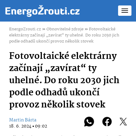
Toggl
navig
EnergoZrouti.cz
»
Obnovitelné zdroje
»
Fotovoltaické
elektrárny začínají „zavírat“ ty uhelné. Do roku 2030 jich
podle odhadů ukončí provoz několik stovek
Fotovoltaické elektrárny
začínají „zavírat“ ty
uhelné. Do roku 2030 jich
podle odhadů ukončí
provoz několik stovek
Martin Bárta
18. 6. 2024 ▪ 09:02