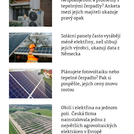
Nespokojenost a problémy s
tepelnými čerpadly? Anketa
mezi jejich majiteli ukazuje
pravý opak
Solární panely často vyrábějí
méně elektřiny, než slibují
jejich výrobci, ukazují data z
Německa
Plánujete fotovoltaiku nebo
tepelné čerpadlo? Pak si
pospěšte, jejich ceny znovu
rostou
Obilí i elektřina na jednom
poli. Česká firma
nainstalovala jednu z
největších agrovoltaických
elektráren v Evropě