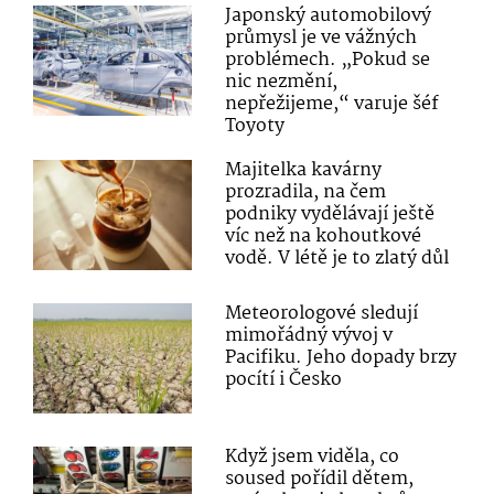
Japonský automobilový
průmysl je ve vážných
problémech. „Pokud se
nic nezmění,
nepřežijeme,“ varuje šéf
Toyoty
Majitelka kavárny
prozradila, na čem
podniky vydělávají ještě
víc než na kohoutkové
vodě. V létě je to zlatý důl
Meteorologové sledují
mimořádný vývoj v
Pacifiku. Jeho dopady brzy
pocítí i Česko
Když jsem viděla, co
soused pořídil dětem,