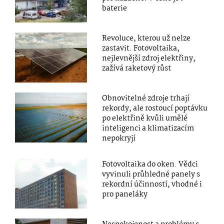
baterie
Revoluce, kterou už nelze
zastavit. Fotovoltaika,
nejlevnější zdroj elektřiny,
zažívá raketový růst
Obnovitelné zdroje trhají
rekordy, ale rostoucí poptávku
po elektřině kvůli umělé
inteligenci a klimatizacím
nepokryjí
Fotovoltaika do oken. Vědci
vyvinuli průhledné panely s
rekordní účinností, vhodné i
pro paneláky