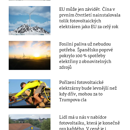
EU může jen závidět. Čína v
prvním čtvrtletí nainstalovala
tolik fotovoltaických
elektráren jako EU za celý rok
Fosilní paliva už nebudou
potřeba. Španělsko poprvé
pokrylo 100 % spotřeby
elektřiny z obnovitelných
zdrojů
Pořízení fotovoltaické
elektrárny bude levnější než
kdy dřív, mohou za to
Trumpova cla
Lidl má u nás v nabídce
fotovoltaiku, která je konečně
pro každého. V ceně je i