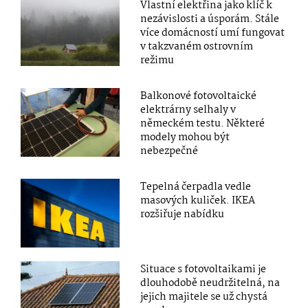
Vlastní elektřina jako klíč k
nezávislosti a úsporám. Stále
více domácností umí fungovat
v takzvaném ostrovním
režimu
Balkonové fotovoltaické
elektrárny selhaly v
německém testu. Některé
modely mohou být
nebezpečné
Tepelná čerpadla vedle
masových kuliček. IKEA
rozšiřuje nabídku
Situace s fotovoltaikami je
dlouhodobě neudržitelná, na
jejich majitele se už chystá