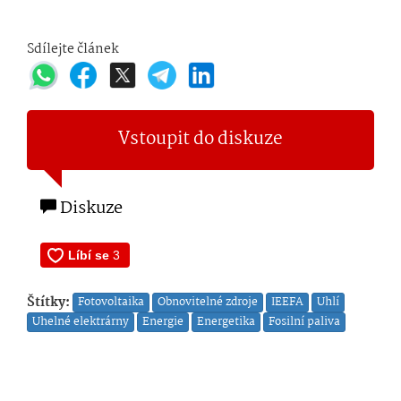
Sdílejte článek
Vstoupit do diskuze
Diskuze
Štítky:
Fotovoltaika
Obnovitelné zdroje
IEEFA
Uhlí
Uhelné elektrárny
Energie
Energetika
Fosilní paliva