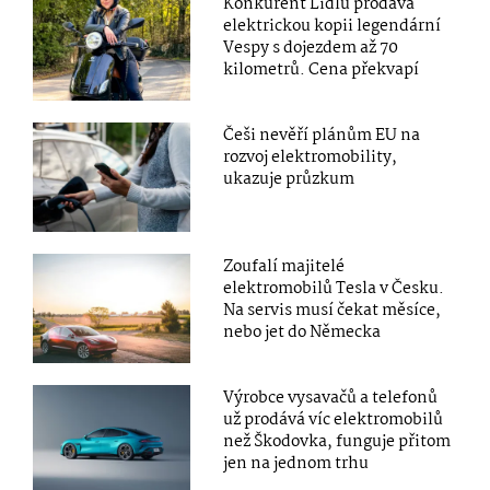
Konkurent Lidlu prodává
elektrickou kopii legendární
Vespy s dojezdem až 70
kilometrů. Cena překvapí
Češi nevěří plánům EU na
rozvoj elektromobility,
ukazuje průzkum
Zoufalí majitelé
elektromobilů Tesla v Česku.
Na servis musí čekat měsíce,
nebo jet do Německa
Výrobce vysavačů a telefonů
už prodává víc elektromobilů
než Škodovka, funguje přitom
jen na jednom trhu