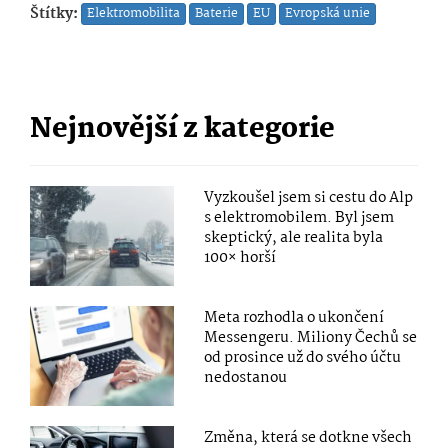
Štítky:
Elektromobilita
Baterie
EU
Evropská unie
Nejnovější z kategorie
Vyzkoušel jsem si cestu do Alp
s elektromobilem. Byl jsem
skeptický, ale realita byla
100× horší
Meta rozhodla o ukončení
Messengeru. Miliony Čechů se
od prosince už do svého účtu
nedostanou
Změna, která se dotkne všech