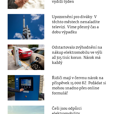
vydrží týden
Upozornění pro diváky: V
těchto městech nenaladíte
televizi. Víme přesný čas a
dobu výpadku
Odstartovalo zvýhodnění na
nákup elektromobilu ve výši
až 315 tisíc korun. Nárok má
každý
Řidiči mají v červnu nárok na
příspěvek 15 000 Kč. Požádat si
mohou snadno přes online
formulář
Češi jsou odpůrci
elektromobility,