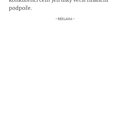
konkurenci čelit jen díky větší finanční
podpoře.