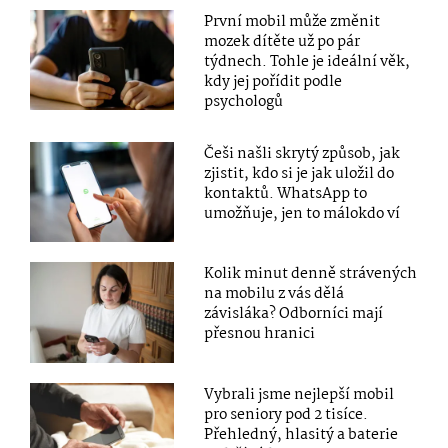
První mobil může změnit
mozek dítěte už po pár
týdnech. Tohle je ideální věk,
kdy jej pořídit podle
psychologů
Češi našli skrytý způsob, jak
zjistit, kdo si je jak uložil do
kontaktů. WhatsApp to
umožňuje, jen to málokdo ví
Kolik minut denně strávených
na mobilu z vás dělá
závisláka? Odborníci mají
přesnou hranici
Vybrali jsme nejlepší mobil
pro seniory pod 2 tisíce.
Přehledný, hlasitý a baterie