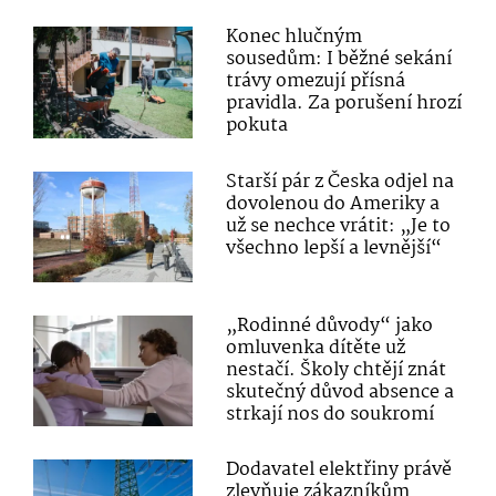
Konec hlučným
sousedům: I běžné sekání
trávy omezují přísná
pravidla. Za porušení hrozí
pokuta
Starší pár z Česka odjel na
dovolenou do Ameriky a
už se nechce vrátit: „Je to
všechno lepší a levnější“
„Rodinné důvody“ jako
omluvenka dítěte už
nestačí. Školy chtějí znát
skutečný důvod absence a
strkají nos do soukromí
Dodavatel elektřiny právě
zlevňuje zákazníkům