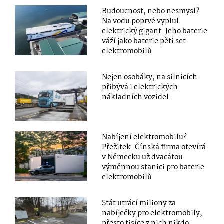
Budoucnost, nebo nesmysl?
Na vodu poprvé vyplul
elektrický gigant. Jeho baterie
váží jako baterie pěti set
elektromobilů
Nejen osobáky, na silnicích
přibývá i elektrických
nákladních vozidel
Nabíjení elektromobilu?
Přežitek. Čínská firma otevírá
v Německu už dvacátou
výměnnou stanici pro baterie
elektromobilů
Stát utrácí miliony za
nabíječky pro elektromobily,
přesto tisíce z nich nikdo