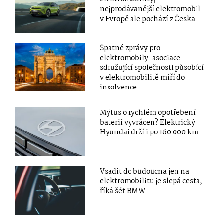
nejprodávanější elektromobil
v Evropě ale pochází z Česka
Špatné zprávy pro
elektromobily: asociace
sdružující společnosti působící
v elektromobilitě míří do
insolvence
Mýtus o rychlém opotřebení
baterií vyvrácen? Elektrický
Hyundai drží i po 160 000 km
Vsadit do budoucna jen na
elektromobilitu je slepá cesta,
říká šéf BMW