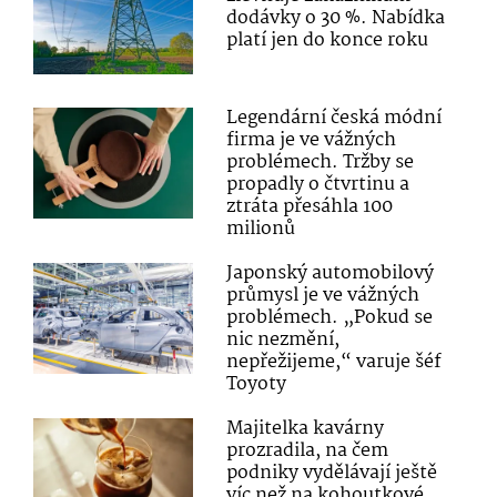
dodávky o 30 %. Nabídka
platí jen do konce roku
Legendární česká módní
firma je ve vážných
problémech. Tržby se
propadly o čtvrtinu a
ztráta přesáhla 100
milionů
Japonský automobilový
průmysl je ve vážných
problémech. „Pokud se
nic nezmění,
nepřežijeme,“ varuje šéf
Toyoty
Majitelka kavárny
prozradila, na čem
podniky vydělávají ještě
víc než na kohoutkové