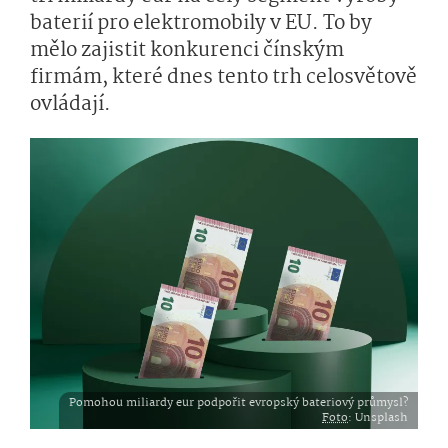
baterií pro elektromobily v EU. To by
mělo zajistit konkurenci čínským
firmám, které dnes tento trh celosvětově
ovládají.
Pomohou miliardy eur podpořit evropský bateriový průmysl?
Foto
: Unsplash