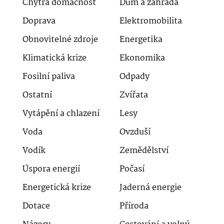
Chytrá domácnost
Dům a zahrada
Doprava
Elektromobilita
Obnovitelné zdroje
Energetika
Klimatická krize
Ekonomika
Fosilní paliva
Odpady
Ostatní
Zvířata
Vytápění a chlazení
Lesy
Voda
Ovzduší
Vodík
Zemědělství
Úspora energií
Počasí
Energetická krize
Jaderná energie
Dotace
Příroda