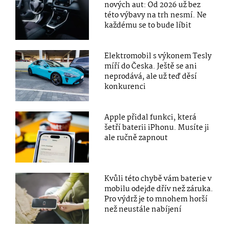
nových aut: Od 2026 už bez
této výbavy na trh nesmí. Ne
každému se to bude líbit
Elektromobil s výkonem Tesly
míří do Česka. Ještě se ani
neprodává, ale už teď děsí
konkurenci
Apple přidal funkci, která
šetří baterii iPhonu. Musíte ji
ale ručně zapnout
Kvůli této chybě vám baterie v
mobilu odejde dřív než záruka.
Pro výdrž je to mnohem horší
než neustále nabíjení