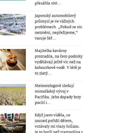
přesáhla 100...
Japonský automobilový
průmysl je ve vážných
problémech. „Pokud se nic
nezmění, nepřežijeme,“
varuje šéf...
Majitelka kavárny
prozradila, na čem podniky
vydělávají ještě víc než na
kohoutkové vodě. V létě je
to zlatý...
Meteorologové sledují
mimořádný vývoj v
Pacifiku. Jeho dopady brzy
pocítí i...
Když jsem viděla, co
soused pořídil dětem,
vstávaly mi vlasy hrůzou.
Je to horší než trampolína s