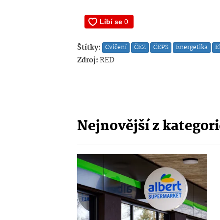
Štítky:
Cvičení
ČEZ
ČEPS
Energetika
E
Zdroj:
RED
Nejnovější z kategor