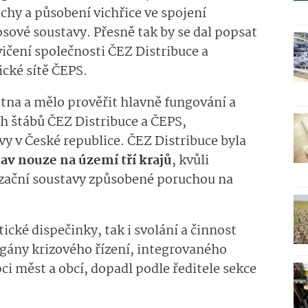
hy a působení vichřice ve spojení
ové soustavy. Přesně tak by se dal popsat
ičení společnosti ČEZ Distribuce a
cké sítě ČEPS.
ětna a mělo prověřit hlavně fungování a
h štábů ČEZ Distribuce a ČEPS,
vy v České republice. ČEZ Distribuce byla
tav nouze na území tří krajů
, kvůli
rizační soustavy způsobené poruchou na
tické dispečinky, tak i svolání a činnost
rgány krizového řízení, integrovaného
i měst a obcí, dopadl podle ředitele sekce