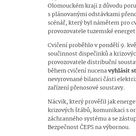
Olomouckém kraji z důvodu poruc
s plánovanými odstávkami přenos
scénář, který byl námětem pro cv
provozovatele tuzemské energeti
Cvičení proběhlo v pondělí 9. kv
součinnost dispečinků a krizovýc
provozovatele distribuční sousta
během cvičení nucena
vyhlásit s
nevyrovnané bilanci části elekt
zařízení přenosové soustavy.
Nácvik, který prověřil jak energe
krizových štábů, komunikaci s o
záchranného systému a se zástupc
Bezpečnost ČEPS na výbornou.