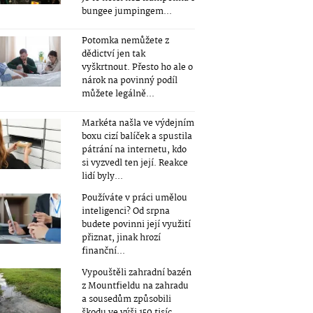
bungee jumpingem...
Potomka nemůžete z
dědictví jen tak
vyškrtnout. Přesto ho ale o
nárok na povinný podíl
můžete legálně...
Markéta našla ve výdejním
boxu cizí balíček a spustila
pátrání na internetu, kdo
si vyzvedl ten její. Reakce
lidí byly...
Používáte v práci umělou
inteligenci? Od srpna
budete povinni její využití
přiznat, jinak hrozí
finanční...
Vypouštěli zahradní bazén
z Mountfieldu na zahradu
a sousedům způsobili
škodu ve výši 150 tisíc...