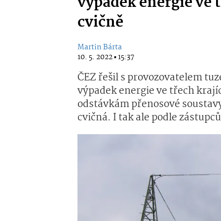
výpadek energie ve t
cvičně
Martin Bárta
10. 5. 2022 ▪ 15:37
ČEZ řešil s provozovatelem tu
výpadek energie ve třech krají
odstávkám přenosové soustavy. 
cvičná. I tak ale podle zástupc