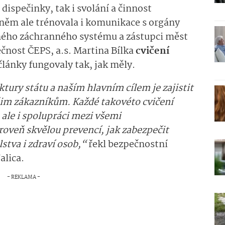
 dispečinky, tak i svolání a činnost
 něm ale trénovala i komunikace s orgány
ného záchranného systému a zástupci měst
ečnost ČEPS, a.s. Martina Bílka
cvičení
lánky fungovaly tak, jak měly.
ktury státu a naším hlavním cílem je zajistit
šim zákazníkům. Každé takovéto cvičení
 ale i spolupráci mezi všemi
roveň skvělou prevencí, jak zabezpečit
stva i zdraví osob,“
řekl bezpečnostní
alica.