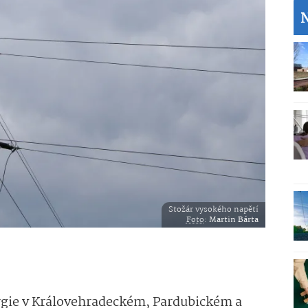
Stožár vysokého napětí
Foto
:
Martin Bárta
rgie v Královehradeckém, Pardubickém a