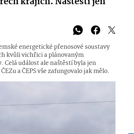
řech krajích. Naštěstí jen
zemské energetické přenosové soustavy
ch kvůli vichřici a plánovaným
Celá událost ale naštěstí byla jen
ů ČEZu a ČEPS vše zafungovalo jak mělo.