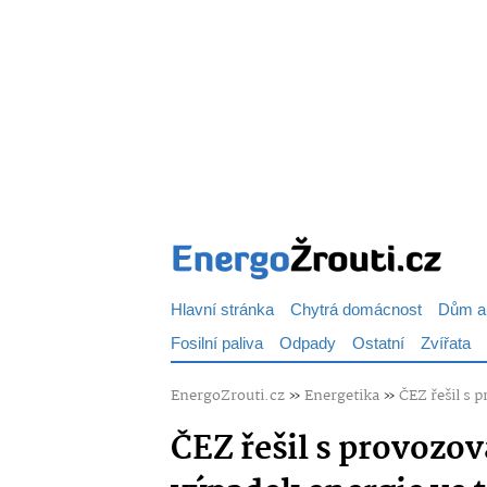
Hlavní stránka
Chytrá domácnost
Dům a
Fosilní paliva
Odpady
Ostatní
Zvířata
EnergoZrouti.cz
»
Energetika
»
ČEZ řešil s 
ČEZ řešil s provozov