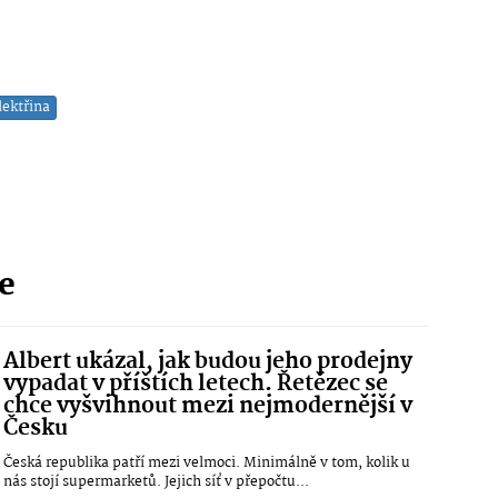
lektřina
ie
Albert ukázal, jak budou jeho prodejny
vypadat v příštích letech. Řetězec se
chce vyšvihnout mezi nejmodernější v
Česku
Česká republika patří mezi velmoci. Minimálně v tom, kolik u
nás stojí supermarketů. Jejich síť v přepočtu...