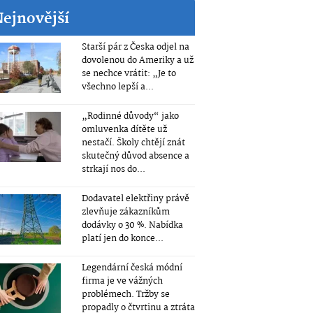
Nejnovější
Starší pár z Česka odjel na
dovolenou do Ameriky a už
se nechce vrátit: „Je to
všechno lepší a...
„Rodinné důvody“ jako
omluvenka dítěte už
nestačí. Školy chtějí znát
skutečný důvod absence a
strkají nos do...
Dodavatel elektřiny právě
zlevňuje zákazníkům
dodávky o 30 %. Nabídka
platí jen do konce...
Legendární česká módní
firma je ve vážných
problémech. Tržby se
propadly o čtvrtinu a ztráta