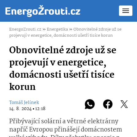
Toggl
navig
EnergoZrouti.cz
»
Energetika
»
Obnovitelné zdroje už se
projevují v energetice, domácnosti ušetří tisíce korun
Obnovitelné zdroje už se
projevují v energetice,
domácnosti ušetří tisíce
korun
Tomáš Jelínek
14. 8. 2024 ▪ 12:18
Přibývající solární a větrné elektrárny
napříč Evropou přinášejí domácnostem