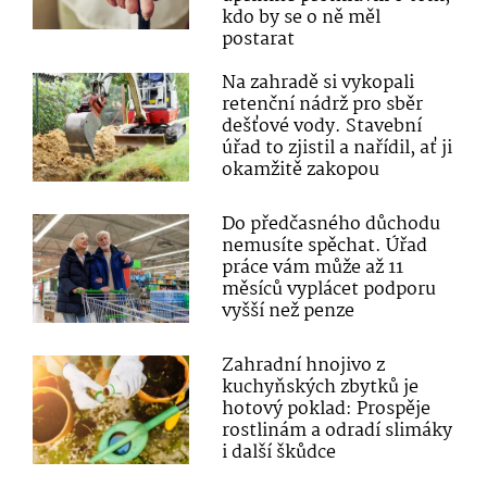
kdo by se o ně měl
postarat
Na zahradě si vykopali
retenční nádrž pro sběr
dešťové vody. Stavební
úřad to zjistil a nařídil, ať ji
okamžitě zakopou
Do předčasného důchodu
nemusíte spěchat. Úřad
práce vám může až 11
měsíců vyplácet podporu
vyšší než penze
Zahradní hnojivo z
kuchyňských zbytků je
hotový poklad: Prospěje
rostlinám a odradí slimáky
i další škůdce