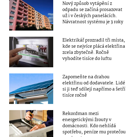
Nový způsob vytápění z
odpadu se začíná prosazovat
už i v českých panelácích.
Návratnost systému je 3 roky
Elektrikář prozradil tři místa,
kde se nejvíce plácá elektřina
zcela zbytečně. Ročně
vyhodíte tisíce do luftu
Zapomeňte na drahou
elektřinu od dodavatele. Lidé
si ji teď sdílejí napřímo a šetří
tisíce ročně
Rekordman mezi
energetickými žrouty v
domácnosti. Kdo nehlídá
spotřebu, peníze mu protečou