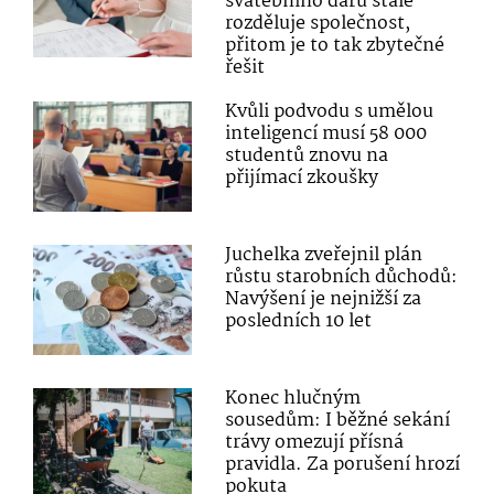
svatebního daru stále
rozděluje společnost,
přitom je to tak zbytečné
řešit
Kvůli podvodu s umělou
inteligencí musí 58 000
studentů znovu na
přijímací zkoušky
Juchelka zveřejnil plán
růstu starobních důchodů:
Navýšení je nejnižší za
posledních 10 let
Konec hlučným
sousedům: I běžné sekání
trávy omezují přísná
pravidla. Za porušení hrozí
pokuta