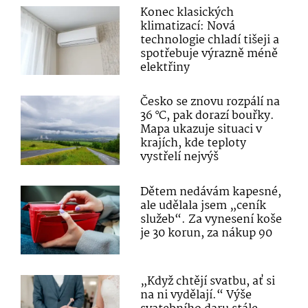
Konec klasických
klimatizací: Nová
technologie chladí tišeji a
spotřebuje výrazně méně
elektřiny
Česko se znovu rozpálí na
36 °C, pak dorazí bouřky.
Mapa ukazuje situaci v
krajích, kde teploty
vystřelí nejvýš
Dětem nedávám kapesné,
ale udělala jsem „ceník
služeb“. Za vynesení koše
je 30 korun, za nákup 90
„Když chtějí svatbu, ať si
na ni vydělají.“ Výše