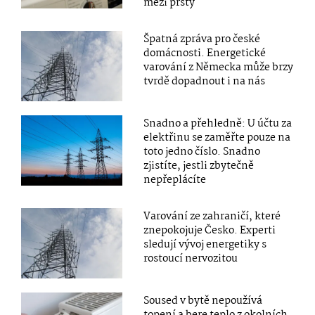
mezi prsty
Špatná zpráva pro české
domácnosti. Energetické
varování z Německa může brzy
tvrdě dopadnout i na nás
Snadno a přehledně: U účtu za
elektřinu se zaměřte pouze na
toto jedno číslo. Snadno
zjistíte, jestli zbytečně
nepřeplácíte
Varování ze zahraničí, které
znepokojuje Česko. Experti
sledují vývoj energetiky s
rostoucí nervozitou
Soused v bytě nepoužívá