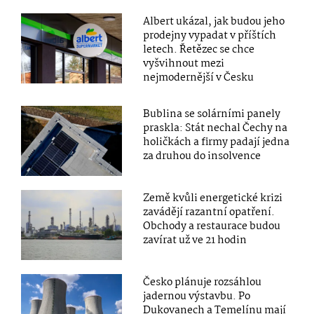
Albert ukázal, jak budou jeho
prodejny vypadat v příštích
letech. Řetězec se chce
vyšvihnout mezi
nejmodernější v Česku
Bublina se solárními panely
praskla: Stát nechal Čechy na
holičkách a firmy padají jedna
za druhou do insolvence
Země kvůli energetické krizi
zavádějí razantní opatření.
Obchody a restaurace budou
zavírat už ve 21 hodin
Česko plánuje rozsáhlou
jadernou výstavbu. Po
Dukovanech a Temelínu mají