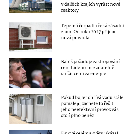
v dalších krajích vyrůst nové
reaktory
Tepelná čerpadla čeká zásadní
zlom. Od roku 2027 přijdou
nová pravidla
Babiš požaduje zastropování
cen. Lidem chce znatelně
snížit cenu za energie
Pokud bojler ohřívá vodu stále
pomaleji, začněte to řešit.
Jeho neefektivní provoz vás
stojí plno peněz
Finové celému světu ukázali,