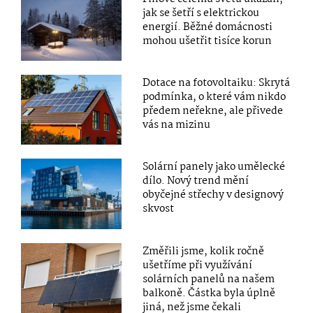
jak se šetří s elektrickou
energií. Běžné domácnosti
mohou ušetřit tisíce korun
Dotace na fotovoltaiku: Skrytá
podmínka, o které vám nikdo
předem neřekne, ale přivede
vás na mizinu
Solární panely jako umělecké
dílo. Nový trend mění
obyčejné střechy v designový
skvost
Změřili jsme, kolik ročně
ušetříme při využívání
solárních panelů na našem
balkoně. Částka byla úplně
jiná, než jsme čekali