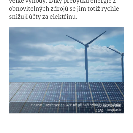
velké výhody. Díky přebytku energie z
obnovitelných zdrojů se jim totiž rychle
snižují účty za elektřinu.
Masivní investice do OZE už přináší výhody evropským domácnostem
Foto
: Unsplash