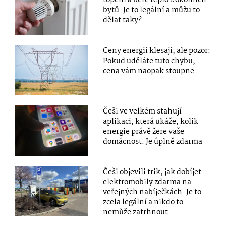
topení a bere teplo z okolních
bytů. Je to legální a můžu to
dělat taky?
Ceny energií klesají, ale pozor:
Pokud uděláte tuto chybu,
cena vám naopak stoupne
Češi ve velkém stahují
aplikaci, která ukáže, kolik
energie právě žere vaše
domácnost. Je úplně zdarma
Češi objevili trik, jak dobíjet
elektromobily zdarma na
veřejných nabíječkách. Je to
zcela legální a nikdo to
nemůže zatrhnout