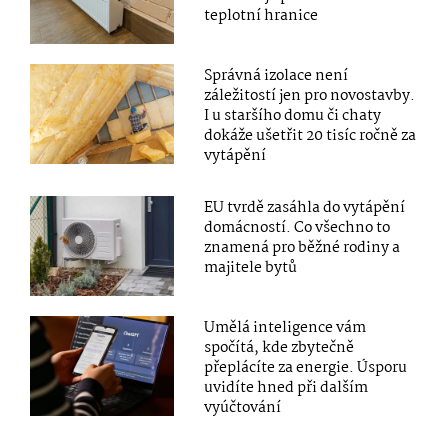
teplotní hranice
Správná izolace není
záležitostí jen pro novostavby.
I u staršího domu či chaty
dokáže ušetřit 20 tisíc ročně za
vytápění
EU tvrdě zasáhla do vytápění
domácností. Co všechno to
znamená pro běžné rodiny a
majitele bytů
Umělá inteligence vám
spočítá, kde zbytečně
přeplácíte za energie. Úsporu
uvidíte hned při dalším
vyúčtování