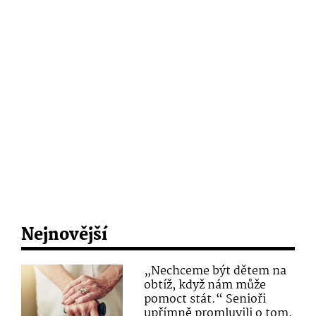
Nejnovější
„Nechceme být dětem na
obtíž, když nám může
pomoct stát.“ Senioři
upřímně promluvili o tom,