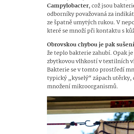
Campylobacter
, což jsou bakter
odborníky považovaná za indikáto
ze špatně umytých rukou. V nepo
které se množí při kontaktu s kůž
Obrovskou chybou je pak sušení
že teplo bakterie zahubí. Opak j
zbytkovou vlhkostí v textilních 
Bakterie se v tomto prostředí mn
typický „kyselý“ zápach utěrky, 
množení mikroorganismů.