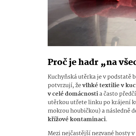
Proč je hadr „na vš
Kuchyňská utěrka je v podstatě b
potvrzují, že
vlhké textilie v ku
v celé domácnosti
a často předč
utěrkou utřete linku po krájení k
mokrou houbičkou) a následně do 
křížové kontaminaci
.
Mezi nejčastější nezvané hosty v