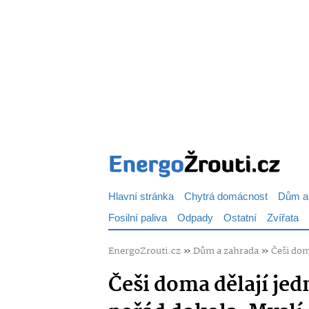
Hlavní stránka
Chytrá domácnost
Dům a
Fosilní paliva
Odpady
Ostatní
Zvířata
EnergoZrouti.cz
»
Dům a zahrada
»
Češi dom
Češi doma dělají je