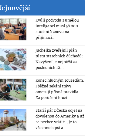
Nejnovější
Kvůli podvodu s umělou
inteligencí musí 58 000
studentů znovu na
přijímací...
Juchelka zveřejnil plán
růstu starobních důchodů:
Navýšení je nejnižší za
posledních 10...
Konec hlučným sousedům:
I běžné sekání trávy
omezují přísná pravidla.
Za porušení hrozí...
Starší pár z Česka odjel na
dovolenou do Ameriky a už
se nechce vrátit: „Je to
všechno lepší a...