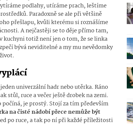
ytíráme podlahy, utíráme prach, leštíme
rostředků. Paradoxně se ale při většině
oho přešlapu, kvůli kterému si roznášíme
cnosti. A nejčastěji se to děje přímo tam,
 kuchyni totiž není jen o tom, že se linka
ezpečí bývá neviditelné a my mu nevědomky
život.
vyplácí
eden univerzální hadr nebo utěrka. Ráno
k stůl, ruce a večer ještě drobek na zemi.
o počíná, je prostý. Stojí za tím především
těrka na čisté nádobí přece nemůže být
ned po ruce, a tak po ní při každé příležitosti