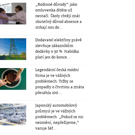
„Rodinné důvody“ jako
omluvenka dítěte už
nestačí. Školy chtějí znát
skutečný důvod absence a
strkají nos do...
Dodavatel elektřiny právě
zlevňuje zákazníkům
dodávky o 30 %. Nabídka
platí jen do konce...
Legendární česká módní
firma je ve vážných
problémech. Tržby se
propadly o čtvrtinu a ztráta
přesáhla 100...
Japonský automobilový
průmysl je ve vážných
problémech. „Pokud se nic
nezmění, nepřežijeme,“
varuje šéf...