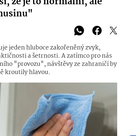
i, že je to normální, ale
"husinu"
je jeden hluboce zakořeněný zvyk,
ktičnosti a šetrnosti. A zatímco pro nás
ního "provozu", návštěvy ze zahraničí by
ě kroutily hlavou.