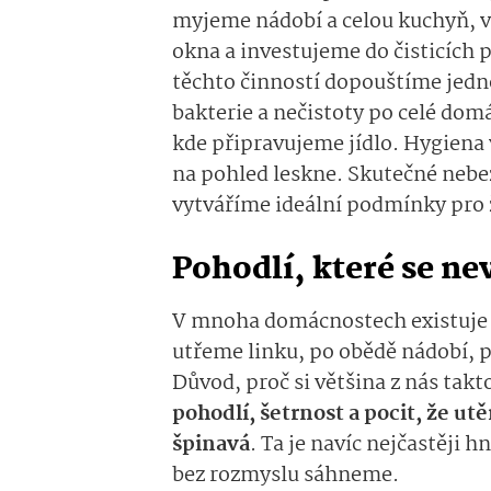
myjeme nádobí a celou kuchyň, v
okna a investujeme do čisticích p
těchto činností dopouštíme jedn
bakterie a nečistoty po celé domá
kde připravujeme jídlo. Hygiena v
na pohled leskne. Skutečné neb
vytváříme ideální podmínky pro 
Pohodlí, které se ne
V mnoha domácnostech existuje j
utřeme linku, po obědě nádobí, pa
Důvod, proč si většina z nás takt
pohodlí, šetrnost a pocit, že u
špinavá
. Ta je navíc nejčastěji h
bez rozmyslu sáhneme.