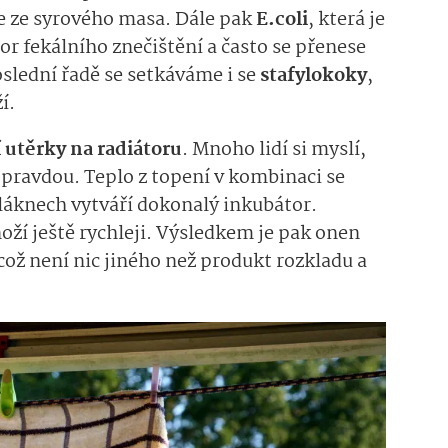
ie ze syrového masa. Dále pak
E.coli
, která je
r fekálního znečištění a často se přenese
slední řadě se setkáváme i se
stafylokoky
,
í.
 utěrky na radiátoru
. Mnoho lidí si myslí,
e pravdou. Teplo z topení v kombinaci se
vláknech vytváří dokonalý inkubátor.
oží ještě rychleji. Výsledkem je pak onen
což není nic jiného než produkt rozkladu a