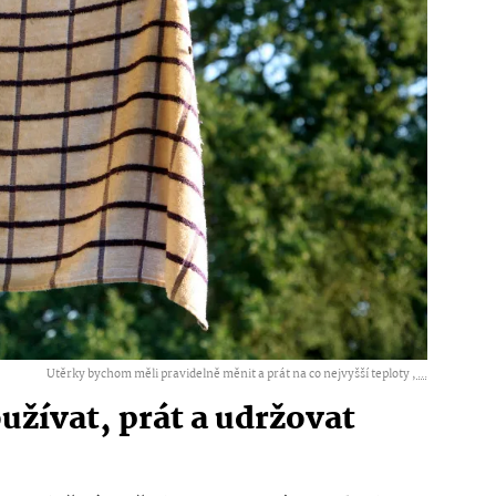
Utěrky bychom měli pravidelně měnit a prát na co nejvyšší teploty ,
...
užívat, prát a udržovat