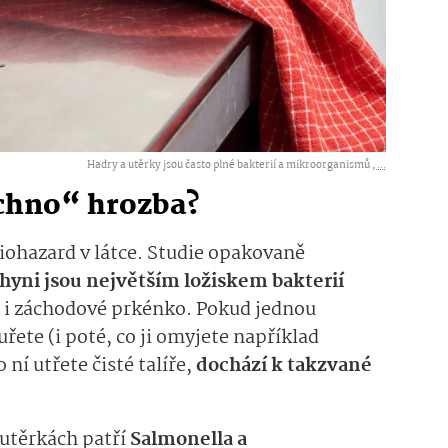
Hadry a utěrky jsou často plné bakterií a mikroorganismů ,
...
echno“ hrozba?
iohazard v látce. Studie opakovaně
chyni jsou největším ložiskem bakterií
í i záchodové prkénko. Pokud jednou
uřete (i poté, co ji omyjete například
ní utřete čisté talíře,
dochází k takzvané
 utěrkách patří
Salmonella a