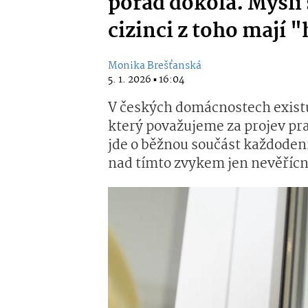
pořád dokola. Myslí s
cizinci z toho mají 
Monika Brešťanská
5. 1. 2026 ▪ 16:04
V českých domácnostech existu
který považujeme za projev pra
jde o běžnou součást každoden
nad tímto zvykem jen nevěřícn