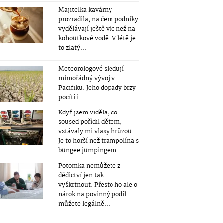
Majitelka kavárny
prozradila, na čem podniky
vydělávají ještě víc než na
kohoutkové vodě. V létě je
to zlatý...
Meteorologové sledují
mimořádný vývoj v
Pacifiku. Jeho dopady brzy
pocítí i...
Když jsem viděla, co
soused pořídil dětem,
vstávaly mi vlasy hrůzou.
Je to horší než trampolína s
bungee jumpingem...
Potomka nemůžete z
dědictví jen tak
vyškrtnout. Přesto ho ale o
nárok na povinný podíl
můžete legálně...