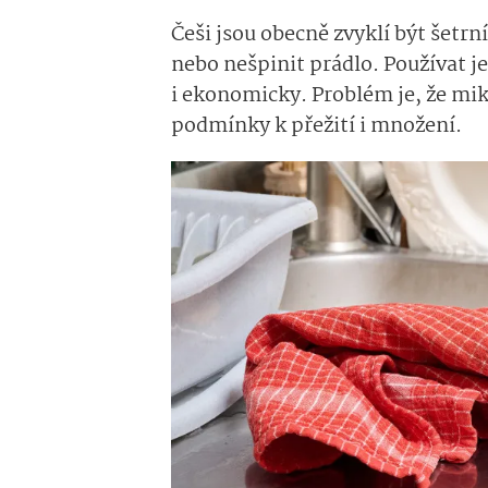
Češi jsou obecně zvyklí být šetrn
nebo nešpinit prádlo. Používat j
i ekonomicky. Problém je, že mi
podmínky k přežití i množení.