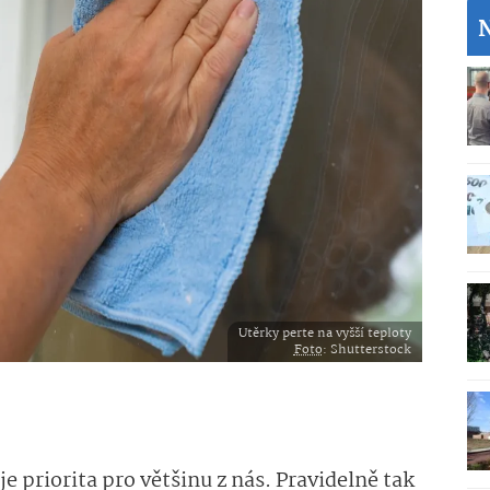
Utěrky perte na vyšší teploty
Foto
: Shutterstock
je priorita pro většinu z nás. Pravidelně tak