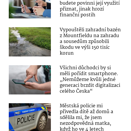
budete povinni její využití
přiznat, jinak hrozí
finanční postih
Vypouštěli zahradní bazén
z Mountfieldu na zahradu
a sousedům způsobili
škodu ve výši 150 tisíc
korun
Všichni důchodci by si
měli pořídit smartphone.
„Nemůžeme kvůli jedné
generaci brzdit digitalizaci
celého Česka“
Městská policie mi
přivedla dítě až domů a
sdělila mi, že jsem
nezodpovědná matka,
když ho ve 4 letech