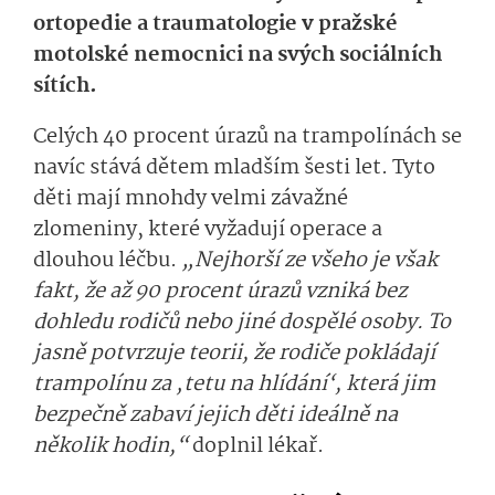
ortopedie a traumatologie v pražské
motolské nemocnici na svých sociálních
sítích.
Celých 40 procent úrazů na trampolínách se
navíc stává dětem mladším šesti let. Tyto
děti mají mnohdy velmi závažné
zlomeniny, které vyžadují operace a
dlouhou léčbu.
„Nejhorší ze všeho je však
fakt, že až 90 procent úrazů vzniká bez
dohledu rodičů nebo jiné dospělé osoby. To
jasně potvrzuje teorii, že rodiče pokládají
trampolínu za ‚tetu na hlídání‘, která jim
bezpečně zabaví jejich děti ideálně na
několik hodin,“
doplnil lékař.