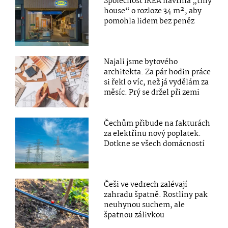
Společnost IKEA navrhla „tiny
house“ o rozloze 34 m², aby
pomohla lidem bez peněz
Najali jsme bytového
architekta. Za pár hodin práce
si řekl o víc, než já vydělám za
měsíc. Prý se držel při zemi
Čechům přibude na fakturách
za elektřinu nový poplatek.
Dotkne se všech domácností
Češi ve vedrech zalévají
zahradu špatně. Rostliny pak
neuhynou suchem, ale
špatnou zálivkou