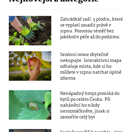
Zahrádkář radí: 5 plodin, které
se vyplatí zasadit právě v
srpnu. Porostou téměř bez
jakékoliv péče až do podzimu
Sezónní ovoce zbytečně
nekupujte. Interaktivní mapa
odhaluje místa, kde si ho
můžete v srpnu natrhat úplně
zdarma
Nenápadný hmyz proniká do
bytů po celém Česku. Při
nahánění ho nikdy
nerozmáčkněte, jinak si
zamoříte celý byt