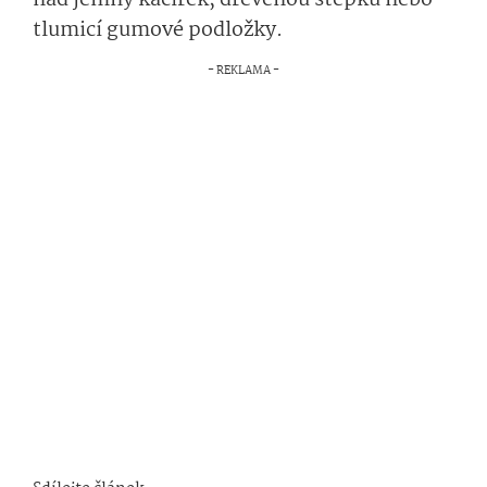
nad jemný kačírek, dřevěnou štěpku nebo
tlumicí gumové podložky.