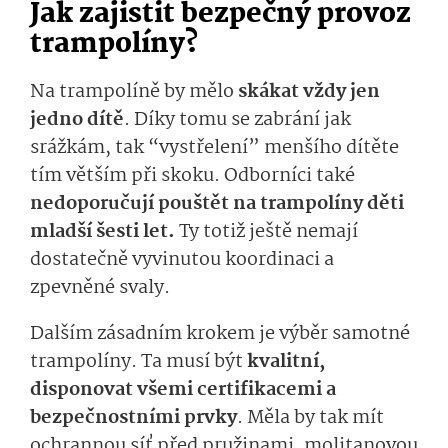
Jak zajistit bezpečný provoz
trampolíny?
Na trampolíně by mělo
skákat vždy jen
jedno dítě
. Díky tomu se zabrání jak
srážkám, tak “vystřelení” menšího dítěte
tím větším při skoku. Odborníci také
nedoporučují pouštět na trampolíny děti
mladší šesti let.
Ty totiž ještě nemají
dostatečně vyvinutou koordinaci a
zpevněné svaly.
Dalším zásadním krokem je výběr samotné
trampolíny. Ta musí být
kvalitní,
disponovat všemi certifikacemi a
bezpečnostními prvky
. Měla by tak mít
ochrannou síť před pružinami, molitanovou