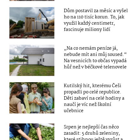
Dům postavil za měsíc a vyšel
ho na 110 tisíc korun. To, jak
využil každý centimetr,
fascinuje miliony lidí
„Na co nemám peníze já,
nebude mít ani můj soused.“
Na vesnicích to občas vypadá
hůř než v béčkové telenovele
Kutilský hit, kterému Češi
propadli po celé republice.
Děti zabaví na celé hodiny a
naučí je víc než školní
učebnice
Srpen je nejlepší čas něco
zasadit: 5 druhů zeleniny,
které stihnou ještě vyrůst a