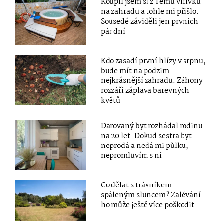
Koupil jsem si z Temu vířivku
na zahradu a tohle mi přišlo.
Sousedé záviděli jen prvních
pár dní
Kdo zasadí první hlízy v srpnu,
bude mít na podzim
nejkrásnější zahradu. Záhony
rozzáří záplava barevných
květů
Darovaný byt rozhádal rodinu
na 20 let. Dokud sestra byt
neprodá a nedá mi půlku,
nepromluvím s ní
Co dělat s trávníkem
spáleným sluncem? Zalévání
ho může ještě více poškodit