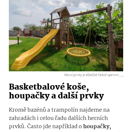
Herní prvky je důležité řádně upevnit ,
...
Basketbalové koše,
houpačky a další prvky
Kromě bazénů a trampolín najdeme na
zahradách i celou řadu dalších herních
prvků. Často jde například o
houpačky,