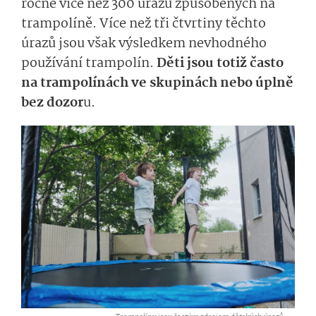
ročně více než 300 úrazů způsobených na
trampolíně. Více než tři čtvrtiny těchto
úrazů jsou však výsledkem nevhodného
používání trampolín.
Děti jsou totiž často
na trampolínách ve skupinách nebo úplně
bez dozor
u.