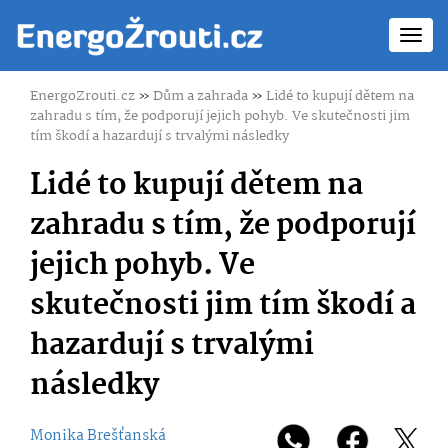
Toggl
navig
EnergoZrouti.cz
»
Dům a zahrada
»
Lidé to kupují dětem na
zahradu s tím, že podporují jejich pohyb. Ve skutečnosti jim
tím škodí a hazardují s trvalými následky
Lidé to kupují dětem na
zahradu s tím, že podporují
jejich pohyb. Ve
skutečnosti jim tím škodí a
hazardují s trvalými
následky
Monika Brešťanská