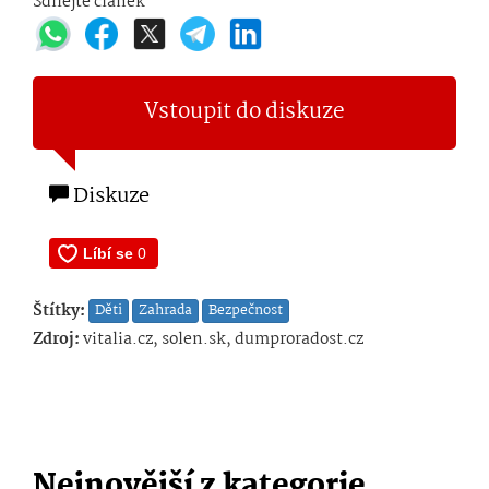
Sdílejte článek
Vstoupit do diskuze
Diskuze
Štítky:
Děti
Zahrada
Bezpečnost
Zdroj:
vitalia.cz, solen.sk, dumproradost.cz
Nejnovější z kategorie