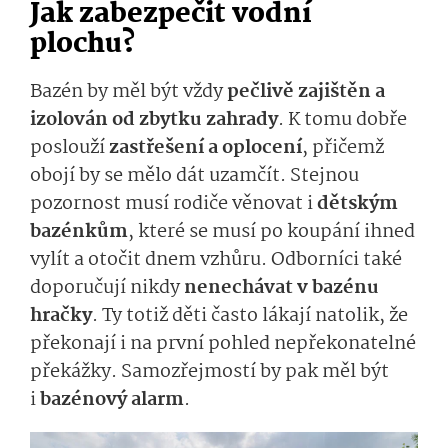
Jak zabezpečit vodní
plochu?
Bazén by měl být vždy
pečlivě zajištěn a
izolován od zbytku zahrady
. K tomu dobře
poslouží
zastřešení a oplocení
, přičemž
obojí by se mělo dát uzamčít. Stejnou
pozornost musí rodiče věnovat i
dětským
bazénkům
, které se musí po koupání ihned
vylít a otočit dnem vzhůru. Odborníci také
doporučují nikdy
nenechávat v bazénu
hračky
. Ty totiž děti často lákají natolik, že
překonají i na první pohled nepřekonatelné
překážky. Samozřejmostí by pak měl být
i
bazénový alarm
.