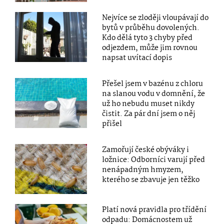
Nejvíce se zloději vloupávají do
bytů v průběhu dovolených.
Kdo dělá tyto 3 chyby před
odjezdem, může jim rovnou
napsat uvítací dopis
Přešel jsem v bazénu z chloru
na slanou vodu v domnění, že
už ho nebudu muset nikdy
čistit. Za pár dní jsem o něj
přišel
Zamořují české obýváky i
ložnice: Odborníci varují před
nenápadným hmyzem,
kterého se zbavuje jen těžko
Platí nová pravidla pro třídění
odpadu: Domácnostem už