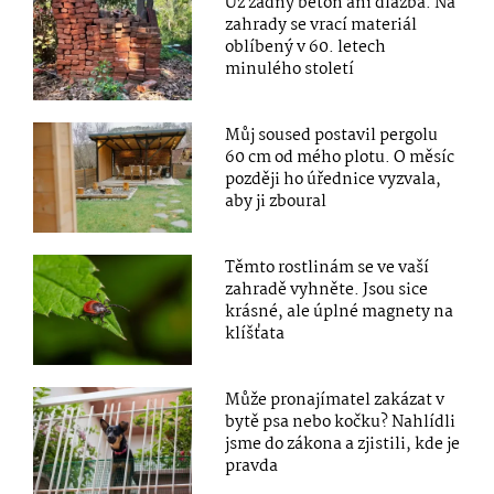
Už žádný beton ani dlažba. Na
zahrady se vrací materiál
oblíbený v 60. letech
minulého století
Můj soused postavil pergolu
60 cm od mého plotu. O měsíc
později ho úřednice vyzvala,
aby ji zboural
Těmto rostlinám se ve vaší
zahradě vyhněte. Jsou sice
krásné, ale úplné magnety na
klíšťata
Může pronajímatel zakázat v
bytě psa nebo kočku? Nahlídli
jsme do zákona a zjistili, kde je
pravda