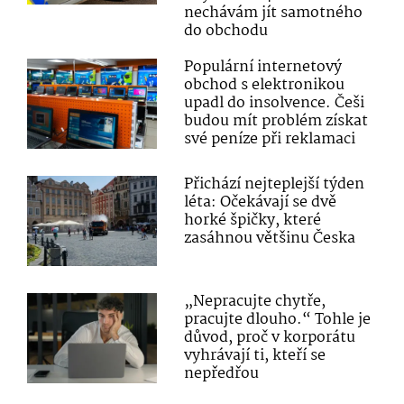
nechávám jít samotného
do obchodu
Populární internetový
obchod s elektronikou
upadl do insolvence. Češi
budou mít problém získat
své peníze při reklamaci
Přichází nejteplejší týden
léta: Očekávají se dvě
horké špičky, které
zasáhnou většinu Česka
„Nepracujte chytře,
pracujte dlouho.“ Tohle je
důvod, proč v korporátu
vyhrávají ti, kteří se
nepředřou