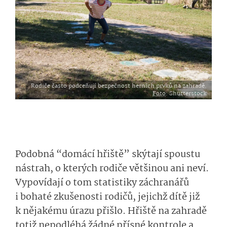
Rodiče často podceňují bezpečnost herních prvků na zahradě.
Foto
: Shutterstock
Podobná “domácí hřiště” skýtají spoustu
nástrah, o kterých rodiče většinou ani neví.
Vypovídají o tom statistiky záchranářů
i bohaté zkušenosti rodičů, jejichž dítě již
k nějakému úrazu přišlo. Hřiště na zahradě
totiž nepodléhá žádné přísné kontrole a