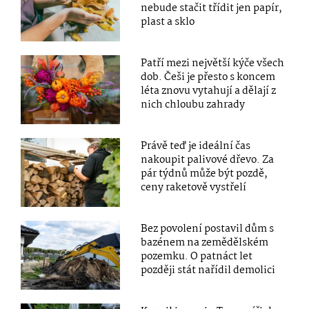
nebude stačit třídit jen papír,
plast a sklo
Patří mezi největší kýče všech
dob. Češi je přesto s koncem
léta znovu vytahují a dělají z
nich chloubu zahrady
Právě teď je ideální čas
nakoupit palivové dřevo. Za
pár týdnů může být pozdě,
ceny raketově vystřelí
Bez povolení postavil dům s
bazénem na zemědělském
pozemku. O patnáct let
později stát nařídil demolici