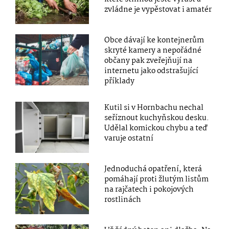
zvládne je vypěstovat i amatér
Obce dávají ke kontejnerům
skryté kamery a nepořádné
občany pak zveřejňují na
internetu jako odstrašující
příklady
Kutil si v Hornbachu nechal
seříznout kuchyňskou desku.
Udělal komickou chybu a teď
varuje ostatní
Jednoduchá opatření, která
pomáhají proti žlutým listům
na rajčatech i pokojových
rostlinách