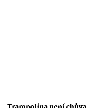
Trampolína není chůva