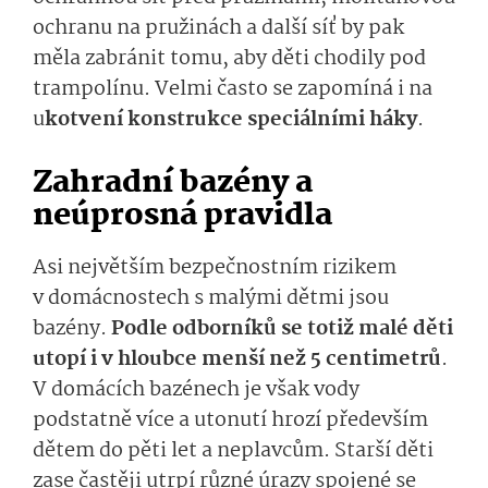
ochranu na pružinách a další síť by pak
měla zabránit tomu, aby děti chodily pod
trampolínu. Velmi často se zapomíná i na
u
kotvení konstrukce speciálními háky
.
Zahradní bazény a
neúprosná pravidla
Asi největším bezpečnostním rizikem
v domácnostech s malými dětmi jsou
bazény.
Podle odborníků se totiž malé děti
utopí i v hloubce menší než 5 centimetrů
.
V domácích bazénech je však vody
podstatně více a utonutí hrozí především
dětem do pěti let a neplavcům. Starší děti
zase častěji utrpí různé úrazy spojené se