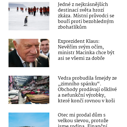
Jedné z nejkrásnějších
destinací světa hrozí
zkáza. Místní průvodci se
bouří proti bezohledným
zbohatlíkům
Exprezident Klaus:
Nevěřím svým očím,
ministr Macinka chce být
asi se všemi za dobře
Vedra probudila šmejdy ze
„zimního spánku“.
Obchody prodávají ošklivé
a nefunkční výrobky,
které končí rovnou v koši
Otec mi prodal dům s
velkou slevou, protože
jsme rodina. Finanční