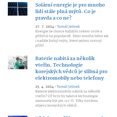
Solární energie je pro mnoho
lidí stále plná mýtů. Co je
pravda a co ne?
27. 7. 2024 •
Tomáš Jelínek
Energie ze slunce každým rokem roste a
přibývá na popularitě. Mezi mnoha lidmi ale
i nadále kolují mýty, které jejímu rozvoji
příliš...
Baterie nabitá za několik
vteřin. Technologie
korejských vědců je slibná pro
elektromobily nebo telefony
25. 4. 2024 •
Tomáš Jelínek
Baterie elektromobilu nabitá za několik
vteřin? Už brzy by taková technologie
nemusela být jen sci-fi. Díky novému
objevu korejských vědců...