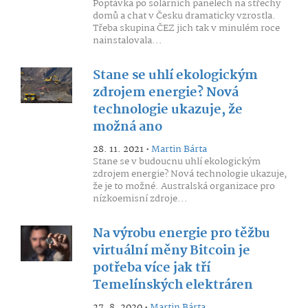
Poptávka po solárních panelech na střechy
domů a chat v Česku dramaticky vzrostla.
Třeba skupina ČEZ jich tak v minulém roce
nainstalovala...
Stane se uhlí ekologickým
zdrojem energie? Nová
technologie ukazuje, že
možná ano
28. 11. 2021 •
Martin Bárta
Stane se v budoucnu uhlí ekologickým
zdrojem energie? Nová technologie ukazuje,
že je to možné. Australská organizace pro
nízkoemisní zdroje...
Na výrobu energie pro těžbu
virtuální měny Bitcoin je
potřeba více jak tří
Temelínských elektráren
27. 8. 2020 •
Martin Bárta