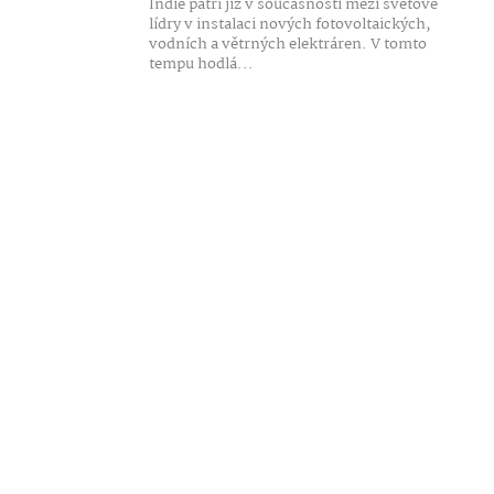
Indie patří již v současnosti mezi světové
lídry v instalaci nových fotovoltaických,
vodních a větrných elektráren. V tomto
tempu hodlá...