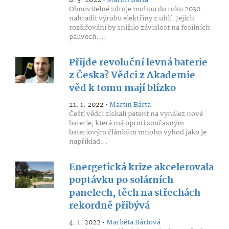
8. 3. 2022 •
Martin Bárta
Obnovitelné zdroje mohou do roku 2030
nahradit výrobu elektřiny z uhlí. Jejich
rozšiřování by snížilo závislost na fosilních
palivech,...
Přijde revoluční levná baterie
z Česka? Vědci z Akademie
věd k tomu mají blízko
21. 1. 2022 •
Martin Bárta
Čeští vědci získali patent na vynález nové
baterie, která má oproti současným
bateriovým článkům mnoho výhod jako je
například...
Energetická krize akcelerovala
poptávku po solárních
panelech, těch na střechách
rekordně přibývá
4. 1. 2022 •
Markéta Bártová