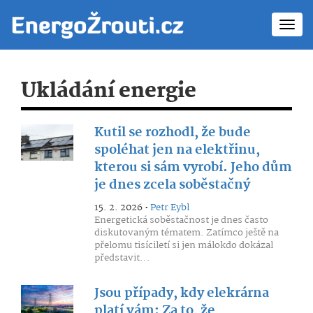
Toggl
navig
Ukládání energie
Kutil se rozhodl, že bude
spoléhat jen na elektřinu,
kterou si sám vyrobí. Jeho dům
je dnes zcela soběstačný
15. 2. 2026 •
Petr Eybl
Energetická soběstačnost je dnes často
diskutovaným tématem. Zatímco ještě na
přelomu tisíciletí si jen málokdo dokázal
představit...
Jsou případy, kdy elekrárna
platí vám: Za to, že