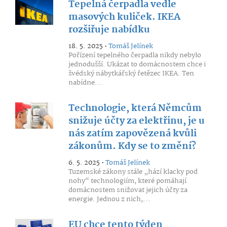
Tepelná čerpadla vedle
masových kuliček. IKEA
rozšiřuje nabídku
18. 5. 2025 •
Tomáš Jelínek
Pořízení tepelného čerpadla nikdy nebylo
jednodušší. Ukázat to domácnostem chce i
švédský nábytkářský řetězec IKEA. Ten
nabídne...
Technologie, která Němcům
snižuje účty za elektřinu, je u
nás zatím zapovězená kvůli
zákonům. Kdy se to změní?
6. 5. 2025 •
Tomáš Jelínek
Tuzemské zákony stále „hází klacky pod
nohy“ technologiím, které pomáhají
domácnostem snižovat jejich účty za
energie. Jednou z nich,...
EU chce tento týden