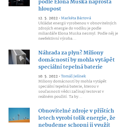
podle Elona Muska naprostá
hloupost
12. 5. 2022 •
Markéta Bártová
Ukládat energii vyrobenou v obnovitelných
zdrojích energie do vodíku je podle
miliardáře Elona Muska nesmyl. Podle něj je
neefektivní výroba...
Náhrada za plyn? Miliony
domácností by mohla vytápět
speciální tepelná baterie
10. 5. 2022 •
Tomáš Jelínek
Miliony domácností by mohla vytápět
speciální tepelná baterie, kterou v
současnosti vědci začínají testovat v
reálném použití. Ta by...
Obnovitelné zdroje v příštích
letech vyrobí tolik energie, že
nebudeme schopni ji využít