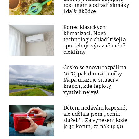
rostlinám a odradí slimáky
i další škůdce
Konec klasických
klimatizací: Nová
technologie chladí tišeji a
spotřebuje výrazně méně
elektřiny
Česko se znovu rozpálí na
36 °C, pak dorazí bouřky.
Mapa ukazuje situaci v
krajích, kde teploty
vystřelí nejvýš
Dětem nedávám kapesné,
ale udělala jsem „ceník
služeb“. Za vynesení koše
je 30 korun, za nákup 90