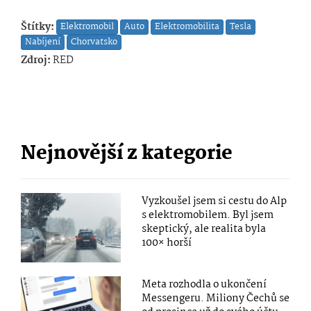
Štítky:
Elektromobil
Auto
Elektromobilita
Tesla
Nabíjení
Chorvatsko
Zdroj:
RED
Nejnovější z kategorie
Vyzkoušel jsem si cestu do Alp
s elektromobilem. Byl jsem
skeptický, ale realita byla
100× horší
Meta rozhodla o ukončení
Messengeru. Miliony Čechů se