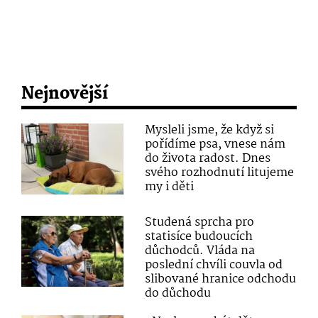
Nejnovější
Mysleli jsme, že když si
pořídíme psa, vnese nám
do života radost. Dnes
svého rozhodnutí litujeme
my i děti
Studená sprcha pro
statisíce budoucích
důchodců. Vláda na
poslední chvíli couvla od
slibované hranice odchodu
do důchodu