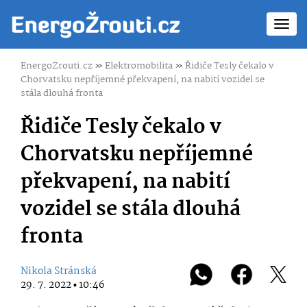
Toggl
navig
EnergoZrouti.cz
»
Elektromobilita
»
Řidiče Tesly čekalo v
Chorvatsku nepříjemné překvapení, na nabití vozidel se
stála dlouhá fronta
Řidiče Tesly čekalo v
Chorvatsku nepříjemné
překvapení, na nabití
vozidel se stála dlouhá
fronta
Nikola Stránská
29. 7. 2022 ▪ 10:46