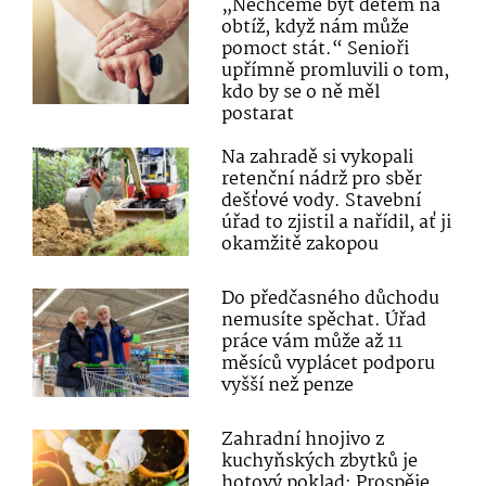
„Nechceme být dětem na
obtíž, když nám může
pomoct stát.“ Senioři
upřímně promluvili o tom,
kdo by se o ně měl
postarat
Na zahradě si vykopali
retenční nádrž pro sběr
dešťové vody. Stavební
úřad to zjistil a nařídil, ať ji
okamžitě zakopou
Do předčasného důchodu
nemusíte spěchat. Úřad
práce vám může až 11
měsíců vyplácet podporu
vyšší než penze
Zahradní hnojivo z
kuchyňských zbytků je
hotový poklad: Prospěje