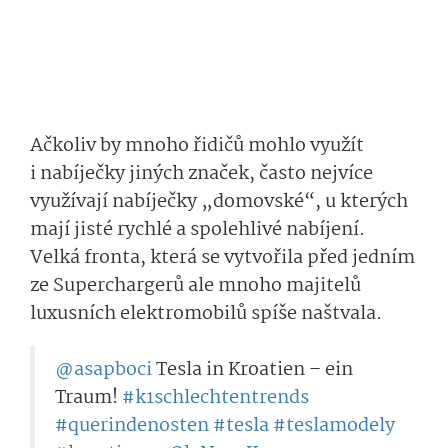
Ačkoliv by mnoho řidičů mohlo využít
i nabíječky jiných značek, často nejvíce
využívají nabíječky „domovské“, u kterých
mají jisté rychlé a spolehlivé nabíjení.
Velká fronta, která se vytvořila před jedním
ze Superchargerů ale mnoho majitelů
luxusních elektromobilů spíše naštvala.
@asapboci
Tesla in Kroatien – ein
Traum!
#k1schlechten­trends
#querindenosten
#tesla
#teslamodely