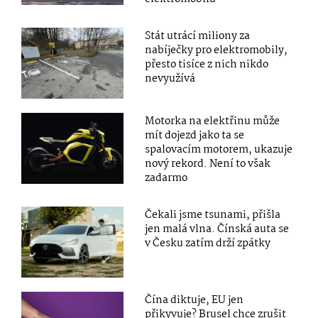
Stát utrácí miliony za
nabíječky pro elektromobily,
přesto tisíce z nich nikdo
nevyužívá
Motorka na elektřinu může
mít dojezd jako ta se
spalovacím motorem, ukazuje
nový rekord. Není to však
zadarmo
Čekali jsme tsunami, přišla
jen malá vlna. Čínská auta se
v Česku zatím drží zpátky
Čína diktuje, EU jen
přikyvuje? Brusel chce zrušit