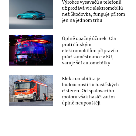
Výrobce vysavačů a telefonů
už prodává víc elektromobilů
než Škodovka, funguje přitom
jen na jednom trhu
Úplně opačný účinek. Cla
proti čínským
elektromobilům připraví o
práci zaměstnance v EU,
varuje šéf automobilky
Elektromobilita je
budoucností i u hasičských
cisteren. Od spalovacího
motoru však hasiči zatím
úplně neupouštějí