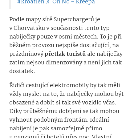
#kroatien
♬ Oh No – Kreepa
Podle mapy sítě Superchargerů je
v Chorvatsku v současnosti tento typ
nabíječky pouze v osmi městech. To je při
běžném provozu nejspíše dostačující, na
prázdninový
přetlak turistů
ale nabíječky
zatím nejsou dimenzovány a není jich tak
dostatek.
Řidiči cestující elektromobily by tak měli
vždy myslet na to, že nabíječky mohou být
obsazené a dobít si tak své vozidlo včas.
Díky průběžnému dobíjení se tak mohou
vyhnout podobným frontám. Ideální
nabíjení je pak samozřejmě přímo
u penzionů či hotelů přes noc. Vlastní