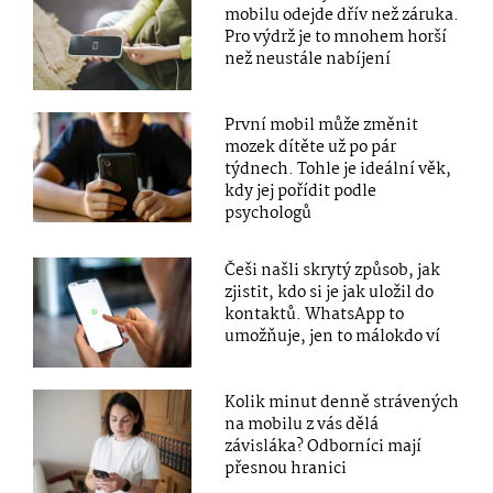
mobilu odejde dřív než záruka.
Pro výdrž je to mnohem horší
než neustále nabíjení
První mobil může změnit
mozek dítěte už po pár
týdnech. Tohle je ideální věk,
kdy jej pořídit podle
psychologů
Češi našli skrytý způsob, jak
zjistit, kdo si je jak uložil do
kontaktů. WhatsApp to
umožňuje, jen to málokdo ví
Kolik minut denně strávených
na mobilu z vás dělá
závisláka? Odborníci mají
přesnou hranici