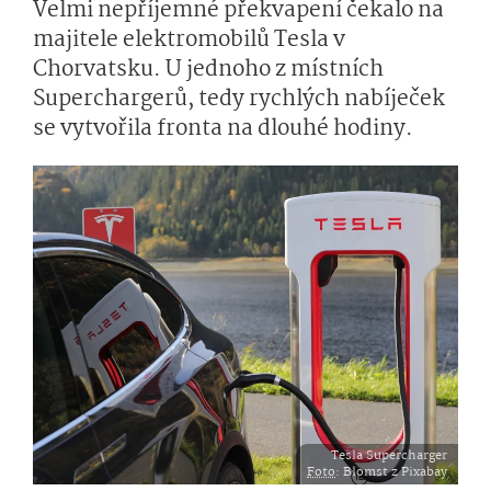
Velmi nepříjemné překvapení čekalo na
majitele elektromobilů Tesla v
Chorvatsku. U jednoho z místních
Superchargerů, tedy rychlých nabíječek
se vytvořila fronta na dlouhé hodiny.
Tesla Supercharger
Foto
: Blomst z Pixabay