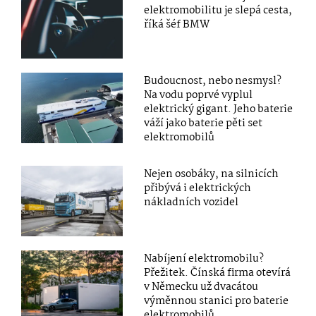
elektromobilitu je slepá cesta,
říká šéf BMW
Budoucnost, nebo nesmysl?
Na vodu poprvé vyplul
elektrický gigant. Jeho baterie
váží jako baterie pěti set
elektromobilů
Nejen osobáky, na silnicích
přibývá i elektrických
nákladních vozidel
Nabíjení elektromobilu?
Přežitek. Čínská firma otevírá
v Německu už dvacátou
výměnnou stanici pro baterie
elektromobilů