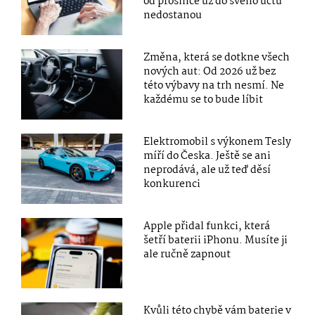
od prosince už do svého účtu
nedostanou
Změna, která se dotkne všech
nových aut: Od 2026 už bez
této výbavy na trh nesmí. Ne
každému se to bude líbit
Elektromobil s výkonem Tesly
míří do Česka. Ještě se ani
neprodává, ale už teď děsí
konkurenci
Apple přidal funkci, která
šetří baterii iPhonu. Musíte ji
ale ručně zapnout
Kvůli této chybě vám baterie v