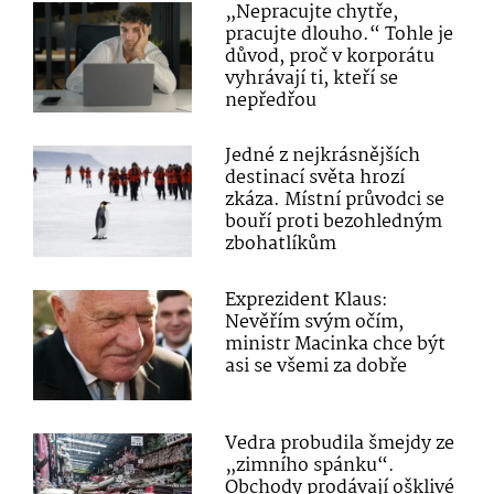
„Nepracujte chytře,
pracujte dlouho.“ Tohle je
důvod, proč v korporátu
vyhrávají ti, kteří se
nepředřou
Jedné z nejkrásnějších
destinací světa hrozí
zkáza. Místní průvodci se
bouří proti bezohledným
zbohatlíkům
Exprezident Klaus:
Nevěřím svým očím,
ministr Macinka chce být
asi se všemi za dobře
Vedra probudila šmejdy ze
„zimního spánku“.
Obchody prodávají ošklivé