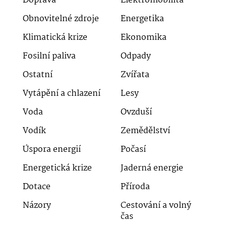
Doprava
Elektromobilita
Obnovitelné zdroje
Energetika
Klimatická krize
Ekonomika
Fosilní paliva
Odpady
Ostatní
Zvířata
Vytápění a chlazení
Lesy
Voda
Ovzduší
Vodík
Zemědělství
Úspora energií
Počasí
Energetická krize
Jaderná energie
Dotace
Příroda
Názory
Cestování a volný
čas