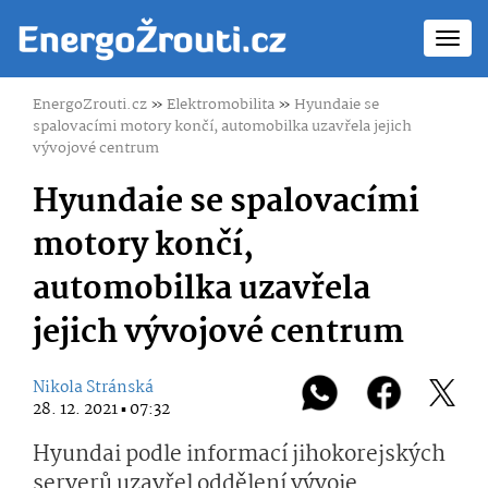
Toggl
navig
EnergoZrouti.cz
»
Elektromobilita
»
Hyundaie se
spalovacími motory končí, automobilka uzavřela jejich
vývojové centrum
Hyundaie se spalovacími
motory končí,
automobilka uzavřela
jejich vývojové centrum
Nikola Stránská
28. 12. 2021 ▪ 07:32
Hyundai podle informací jihokorejských
serverů uzavřel oddělení vývoje