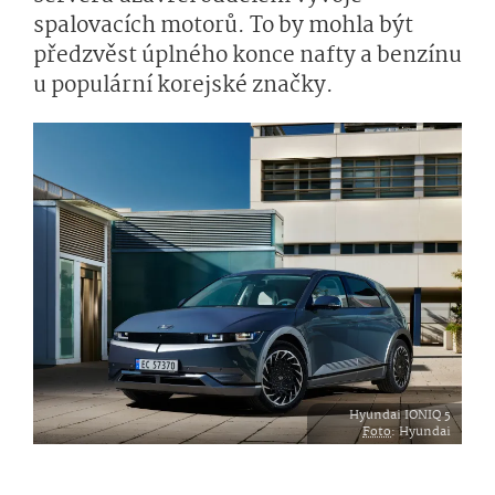
spalovacích motorů. To by mohla být
předzvěst úplného konce nafty a benzínu
u populární korejské značky.
Hyundai IONIQ 5
Foto
: Hyundai