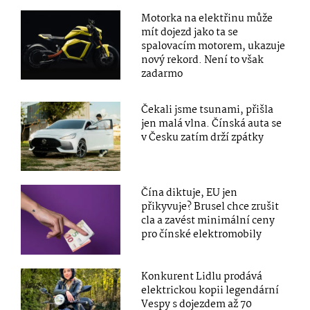
Motorka na elektřinu může
mít dojezd jako ta se
spalovacím motorem, ukazuje
nový rekord. Není to však
zadarmo
Čekali jsme tsunami, přišla
jen malá vlna. Čínská auta se
v Česku zatím drží zpátky
Čína diktuje, EU jen
přikyvuje? Brusel chce zrušit
cla a zavést minimální ceny
pro čínské elektromobily
Konkurent Lidlu prodává
elektrickou kopii legendární
Vespy s dojezdem až 70