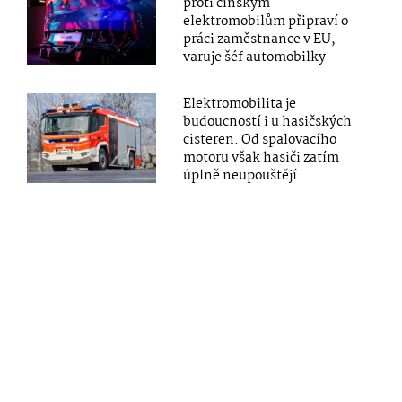
proti čínským
elektromobilům připraví o
práci zaměstnance v EU,
varuje šéf automobilky
Elektromobilita je
budoucností i u hasičských
cisteren. Od spalovacího
motoru však hasiči zatím
úplně neupouštějí