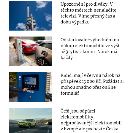
Upozornění pro diváky: V
těchto městech nenaladíte
televizi. Víme přesný čas a
dobu výpadku
Odstartovalo zvýhodnění na
nákup elektromobilu ve výši
až 315 tisíc korun. Nárok má
každý
Řidiči mají v červnu nárok na
příspěvek 15 000 Kč. Požádat si
mohou snadno přes online
formulář
Češi jsou odpůrci
elektromobility,
nejprodávanější elektromobil
v Evropě ale pochází z Česka