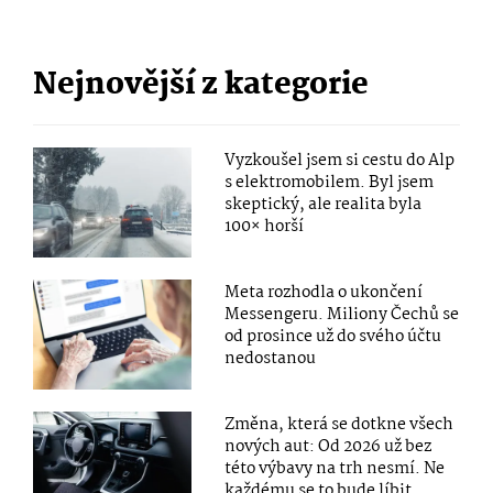
Nejnovější z kategorie
Vyzkoušel jsem si cestu do Alp
s elektromobilem. Byl jsem
skeptický, ale realita byla
100× horší
Meta rozhodla o ukončení
Messengeru. Miliony Čechů se
od prosince už do svého účtu
nedostanou
Změna, která se dotkne všech
nových aut: Od 2026 už bez
této výbavy na trh nesmí. Ne
každému se to bude líbit