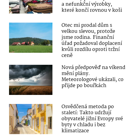
a nefunkční výrobky,
které končí rovnou v koši
Otec mi prodal dům s
velkou slevou, protože
jsme rodina. Finanční
úřad požadoval doplacení
kvůli rozdílu oproti tržní
ceně
Nová předpověď na víkend
mění plány.
Meteorologové ukázali, co
přijde po bouřkách
Osvědčená metoda po
staletí: Takto udržují
obyvatelé jižní Evropy své
byty v chladu i bez
klimatizace