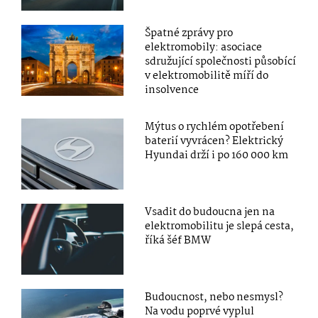
Špatné zprávy pro
elektromobily: asociace
sdružující společnosti působící
v elektromobilitě míří do
insolvence
Mýtus o rychlém opotřebení
baterií vyvrácen? Elektrický
Hyundai drží i po 160 000 km
Vsadit do budoucna jen na
elektromobilitu je slepá cesta,
říká šéf BMW
Budoucnost, nebo nesmysl?
Na vodu poprvé vyplul