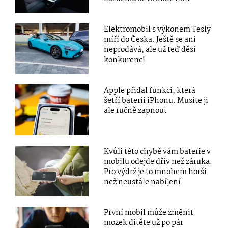
Elektromobil s výkonem Tesly
míří do Česka. Ještě se ani
neprodává, ale už teď děsí
konkurenci
Apple přidal funkci, která
šetří baterii iPhonu. Musíte ji
ale ručně zapnout
Kvůli této chybě vám baterie v
mobilu odejde dřív než záruka.
Pro výdrž je to mnohem horší
než neustále nabíjení
První mobil může změnit
mozek dítěte už po pár