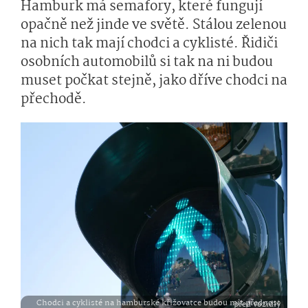
Hamburk má semafory, které fungují
opačně než jinde ve světě. Stálou zelenou
na nich tak mají chodci a cyklisté. Řidiči
osobních automobilů si tak na ni budou
muset počkat stejně, jako dříve chodci na
přechodě.
Chodci a cyklisté na hamburské křižovatce budou mít přednost před vozidly