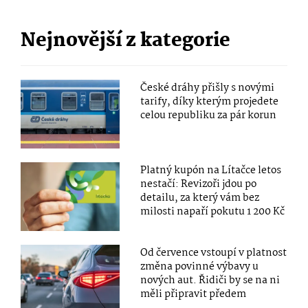
Nejnovější z kategorie
České dráhy přišly s novými
tarify, díky kterým projedete
celou republiku za pár korun
Platný kupón na Lítačce letos
nestačí: Revizoři jdou po
detailu, za který vám bez
milosti napaří pokutu 1 200 Kč
Od července vstoupí v platnost
změna povinné výbavy u
nových aut. Řidiči by se na ni
měli připravit předem