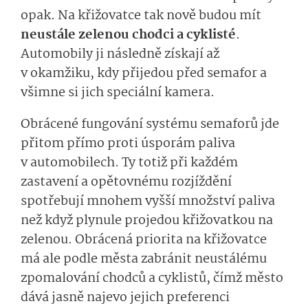
opak. Na křižovatce tak nově budou mít
neustále zelenou chodci a cyklisté
.
Automobily ji následně získají až
v okamžiku, kdy přijedou před semafor a
všimne si jich speciální kamera.
Obrácené fungování systému semaforů jde
přitom přímo proti úsporám paliva
v automobilech. Ty totiž při každém
zastavení a opětovnému rozjíždění
spotřebují mnohem vyšší množství paliva
než když plynule projedou křižovatkou na
zelenou. Obrácená priorita na křižovatce
má ale podle města zabránit neustálému
zpomalování chodců a cyklistů, čímž město
dává jasně najevo jejich preferenci