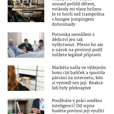
soused pořídil dětem,
vstávaly mi vlasy hrůzou.
Je to horší než trampolína
s bungee jumpingem
dohromady
Potomka nemůžete z
dědictví jen tak
vyškrtnout. Přesto ho ale
o nárok na povinný podíl
můžete legálně připravit
Markéta našla ve výdejním
boxu cizí balíček a spustila
pátrání na internetu, kdo
si vyzvedl ten její. Reakce
lidí byly překvapivé
Používáte v práci umělou
inteligenci? Od srpna
budete povinni její využití