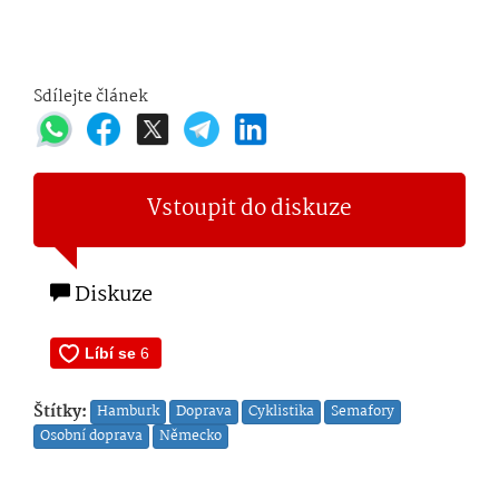
Sdílejte článek
Vstoupit do diskuze
Diskuze
Štítky:
Hamburk
Doprava
Cyklistika
Semafory
Osobní doprava
Německo