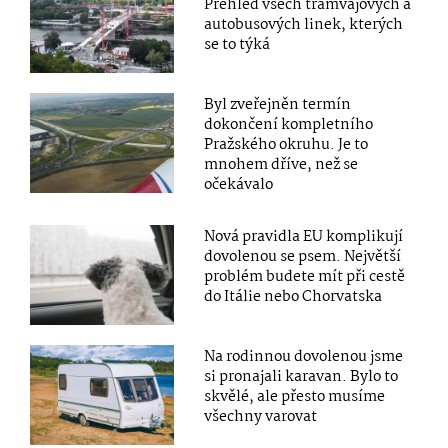
Přehled všech tramvajových a
autobusových linek, kterých
se to týká
Byl zveřejněn termín
dokončení kompletního
Pražského okruhu. Je to
mnohem dříve, než se
očekávalo
Nová pravidla EU komplikují
dovolenou se psem. Největší
problém budete mít při cestě
do Itálie nebo Chorvatska
Na rodinnou dovolenou jsme
si pronajali karavan. Bylo to
skvělé, ale přesto musíme
všechny varovat