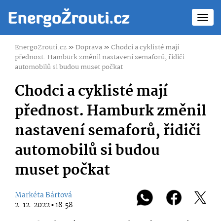
Toggl
navig
EnergoZrouti.cz
»
Doprava
»
Chodci a cyklisté mají
přednost. Hamburk změnil nastavení semaforů, řidiči
automobilů si budou muset počkat
Chodci a cyklisté mají
přednost. Hamburk změnil
nastavení semaforů, řidiči
automobilů si budou
muset počkat
Markéta Bártová
2. 12. 2022 ▪ 18:58