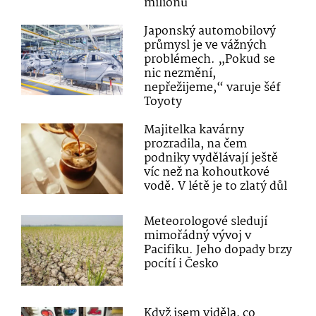
milionů
Japonský automobilový
průmysl je ve vážných
problémech. „Pokud se
nic nezmění,
nepřežijeme,“ varuje šéf
Toyoty
Majitelka kavárny
prozradila, na čem
podniky vydělávají ještě
víc než na kohoutkové
vodě. V létě je to zlatý důl
Meteorologové sledují
mimořádný vývoj v
Pacifiku. Jeho dopady brzy
pocítí i Česko
Když jsem viděla, co