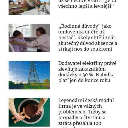
už se nechce vrátit: „Je to
všechno lepší a levnější“
„Rodinné důvody“ jako
omluvenka dítěte už
nestačí. Školy chtějí znát
skutečný důvod absence a
strkají nos do soukromí
Dodavatel elektřiny právě
zlevňuje zákazníkům
dodávky o 30 %. Nabídka
platí jen do konce roku
Legendární česká módní
firma je ve vážných
problémech. Tržby se
propadly o čtvrtinu a
ztráta přesáhla 100