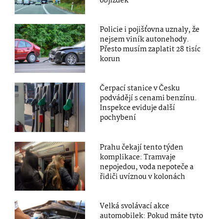
objížděk
Policie i pojišťovna uznaly, že
nejsem viník autonehody.
Přesto musím zaplatit 28 tisíc
korun
Čerpací stanice v Česku
podvádějí s cenami benzínu.
Inspekce eviduje další
pochybení
Prahu čekají tento týden
komplikace: Tramvaje
nepojedou, voda nepoteče a
řidiči uvíznou v kolonách
Velká svolávací akce
automobilek: Pokud máte tyto