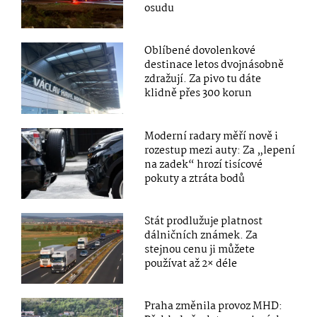
osudu
Oblíbené dovolenkové
destinace letos dvojnásobně
zdražují. Za pivo tu dáte
klidně přes 300 korun
Moderní radary měří nově i
rozestup mezi auty: Za „lepení
na zadek“ hrozí tisícové
pokuty a ztráta bodů
Stát prodlužuje platnost
dálničních známek. Za
stejnou cenu ji můžete
používat až 2× déle
Praha změnila provoz MHD: