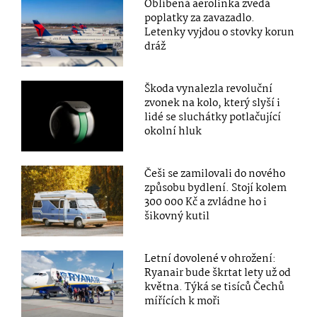
Oblíbená aerolinka zvedá
poplatky za zavazadlo.
Letenky vyjdou o stovky korun
dráž
Škoda vynalezla revoluční
zvonek na kolo, který slyší i
lidé se sluchátky potlačující
okolní hluk
Češi se zamilovali do nového
způsobu bydlení. Stojí kolem
300 000 Kč a zvládne ho i
šikovný kutil
Letní dovolené v ohrožení:
Ryanair bude škrtat lety už od
května. Týká se tisíců Čechů
mířících k moři