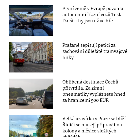
První země v Evropě povolila
autonomní řízení vozů Tesla.
Další trhy jsou už ve hře
Pražané sepisují petici za
zachování důležité tramvajové
linky
Oblíbená destinace Čechů
přitvrdila. Za zimní
pneumatiky vypláznete hned
za hranicemi 500 EUR
Velká uzavírka v Praze se blíží:
Řidiči se musejí připravit na
kolony a měsíce složitých