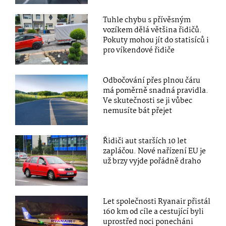
Tuhle chybu s přívěsným
vozíkem dělá většina řidičů.
Pokuty mohou jít do statisíců i
pro víkendové řidiče
Odbočování přes plnou čáru
má poměrně snadná pravidla.
Ve skutečnosti se ji vůbec
nemusíte bát přejet
Řidiči aut starších 10 let
zapláčou. Nové nařízení EU je
už brzy vyjde pořádně draho
Let společnosti Ryanair přistál
160 km od cíle a cestující byli
uprostřed noci ponecháni