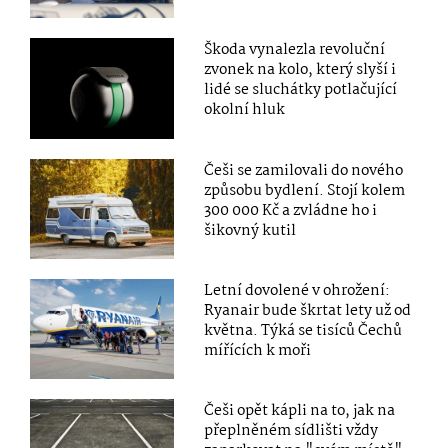
Škoda vynalezla revoluční
zvonek na kolo, který slyší i
lidé se sluchátky potlačující
okolní hluk
Češi se zamilovali do nového
způsobu bydlení. Stojí kolem
300 000 Kč a zvládne ho i
šikovný kutil
Letní dovolené v ohrožení:
Ryanair bude škrtat lety už od
května. Týká se tisíců Čechů
mířících k moři
Češi opět kápli na to, jak na
přeplněném sídlišti vždy