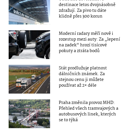
destinace letos dvojnásobně
zdražují. Za pivo tu dáte
klidně přes 300 korun
Moderní radary měří nově i
rozestup mezi auty: Za „lepení
na zadek“ hrozí tisícové
pokuty a ztráta bodů
Stát prodlužuje platnost
dálničních známek. Za
stejnou cenu ji můžete
používat až 2× déle
Praha změnila provoz MHD:
Přehled všech tramvajových a
autobusových linek, kterých
se to týká