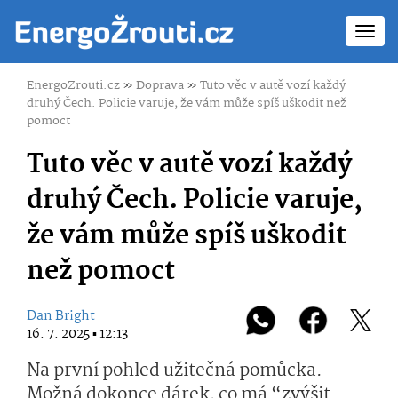
Toggl
navig
EnergoZrouti.cz
»
Doprava
»
Tuto věc v autě vozí každý
druhý Čech. Policie varuje, že vám může spíš uškodit než
pomoct
Tuto věc v autě vozí každý
druhý Čech. Policie varuje,
že vám může spíš uškodit
než pomoct
Dan Bright
16. 7. 2025 ▪ 12:13
Na první pohled užitečná pomůcka.
Možná dokonce dárek, co má “zvýšit