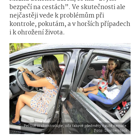
bezpečí na cestách”. Ve skutečnosti ale
nejčastěji vede k problémům při
kontrole, pokutám, a v horších případech
i k ohrožení života.
Pečlivě si zkontrolujte, zda takové předměty v autě nemáte.
Foto
: Shutterstock