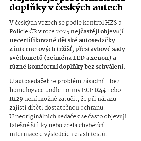
doplňky v českých autech
V českých vozech se podle kontrol HZS a
Policie ČR v roce 2025
nejčastěji objevují
necertifikované dětské autosedačky
z internetových tržišť, přestavbové sady
světlometů (zejména LED a xenon) a
různé komfortní doplňky bez schválení
.
U autosedaček je problém zásadní – bez
homologace podle normy
ECE R44
nebo
R129
není možné zaručit, že při nárazu
zajistí dítěti dostatečnou ochranu.
U neoriginálních sedaček se často objevují
falešné štítky nebo zcela chybějící
informace o výsledcích crash testů.