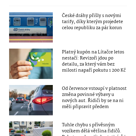
České dráhy přišly s novými
tarify, díky kterým projedete
celou republiku za pár korun
Platný kupón na Lítačce letos
nestačí: Revizoři jdou po
detailu, za který vám bez
milosti napaří pokutu 1 200 Kč
Od července vstoupí v platnost
změna povinné výbavy u
nových aut. Řidiči by se na ni
měli připravit předem
Tuhle chybu s přívěsným
vozíkem dělá většina řidičů.