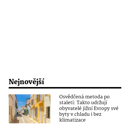
Nejnovější
Osvědčená metoda po
staletí: Takto udržují
obyvatelé jižní Evropy své
byty v chladu i bez
klimatizace