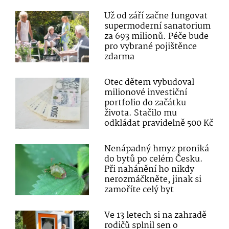
Už od září začne fungovat
supermoderní sanatorium
za 693 milionů. Péče bude
pro vybrané pojištěnce
zdarma
Otec dětem vybudoval
milionové investiční
portfolio do začátku
života. Stačilo mu
odkládat pravidelně 500 Kč
Nenápadný hmyz proniká
do bytů po celém Česku.
Při nahánění ho nikdy
nerozmáčkněte, jinak si
zamoříte celý byt
Ve 13 letech si na zahradě
rodičů splnil sen o