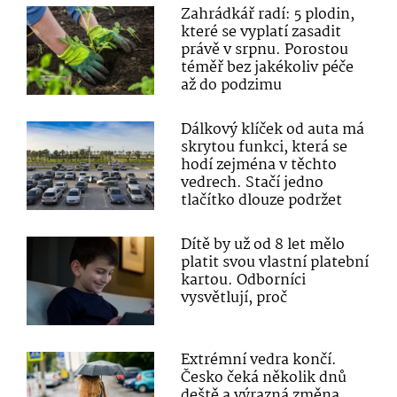
Zahrádkář radí: 5 plodin,
které se vyplatí zasadit
právě v srpnu. Porostou
téměř bez jakékoliv péče
až do podzimu
Dálkový klíček od auta má
skrytou funkci, která se
hodí zejména v těchto
vedrech. Stačí jedno
tlačítko dlouze podržet
Dítě by už od 8 let mělo
platit svou vlastní platební
kartou. Odborníci
vysvětlují, proč
Extrémní vedra končí.
Česko čeká několik dnů
deště a výrazná změna