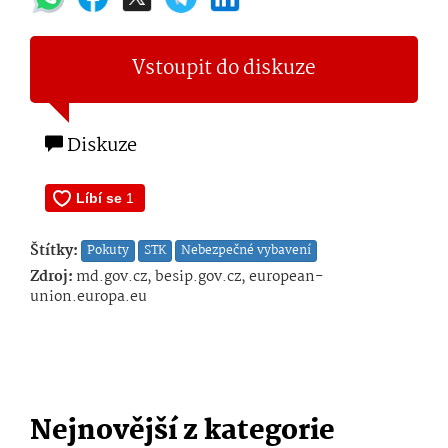
Vstoupit do diskuze
Diskuze
Štítky:
Pokuty
STK
Nebezpečné vybavení
Zdroj:
md.gov.cz, besip.gov.cz, european-
union.europa.eu
Nejnovější z kategorie