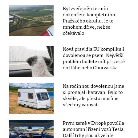
Byl zveřejněn termín
dokončení kompletního
Pražského okruhu. Je to
mnohem dříve, než se
očekávalo
Nová pravidla EU komplikují
dovolenou se psem. Největší
problém budete mít při cestě
do Itálie nebo Chorvatska
Na rodinnou dovolenou jsme
si pronajali karavan. Bylo to
skvělé, ale přesto musíme
všechny varovat
První země v Evropě povolila
autonomní řízení vozů Tesla.
Další trhy jsou už ve hře