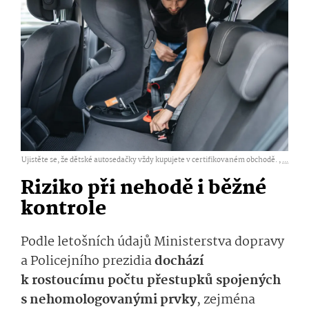
Ujistěte se, že dětské autosedačky vždy kupujete v certifikovaném obchodě. ,
...
Riziko při nehodě i běžné
kontrole
Podle letošních údajů Ministerstva dopravy
a Policejního prezidia
dochází
k rostoucímu počtu přestupků spojených
s nehomologovanými prvky
, zejména