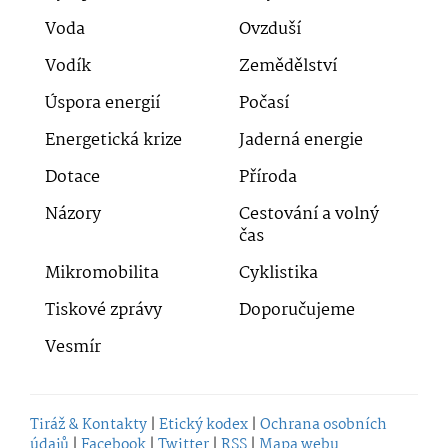
Voda
Ovzduší
Vodík
Zemědělství
Úspora energií
Počasí
Energetická krize
Jaderná energie
Dotace
Příroda
Názory
Cestování a volný
čas
Mikromobilita
Cyklistika
Tiskové zprávy
Doporučujeme
Vesmír
Tiráž & Kontakty
|
Etický kodex
|
Ochrana osobních
údajů
|
Facebook
|
Twitter
|
RSS
|
Mapa webu