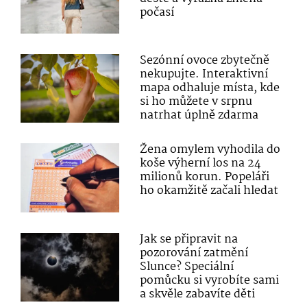
počasí
Sezónní ovoce zbytečně
nekupujte. Interaktivní
mapa odhaluje místa, kde
si ho můžete v srpnu
natrhat úplně zdarma
Žena omylem vyhodila do
koše výherní los na 24
milionů korun. Popeláři
ho okamžitě začali hledat
Jak se připravit na
pozorování zatmění
Slunce? Speciální
pomůcku si vyrobíte sami
a skvěle zabavíte děti