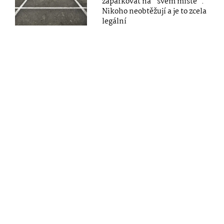
zaparkovat na "svém místě".
Nikoho neobtěžují a je to zcela
legální