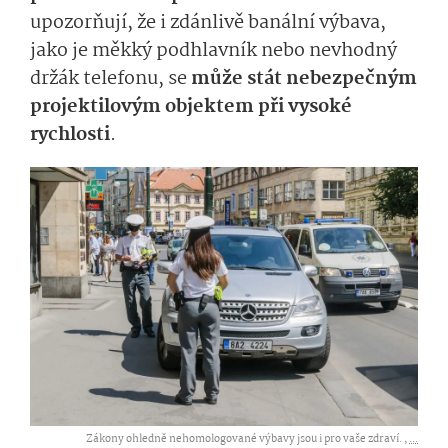
upozorňují, že i zdánlivě banální výbava,
jako je měkký podhlavník nebo nevhodný
držák telefonu, se
může stát nebezpečným
projektilovým objektem při vysoké
rychlosti
.
Zákony ohledně nehomologované výbavy jsou i pro vaše zdraví. ,
...