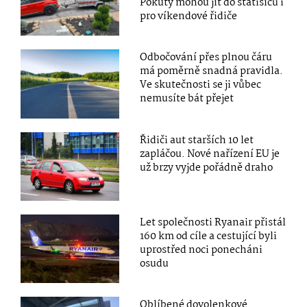
Pokuty mohou jít do statisíců i
pro víkendové řidiče
Odbočování přes plnou čáru
má poměrně snadná pravidla.
Ve skutečnosti se ji vůbec
nemusíte bát přejet
Řidiči aut starších 10 let
zapláčou. Nové nařízení EU je
už brzy vyjde pořádně draho
Let společnosti Ryanair přistál
160 km od cíle a cestující byli
uprostřed noci ponecháni
osudu
Oblíbené dovolenkové