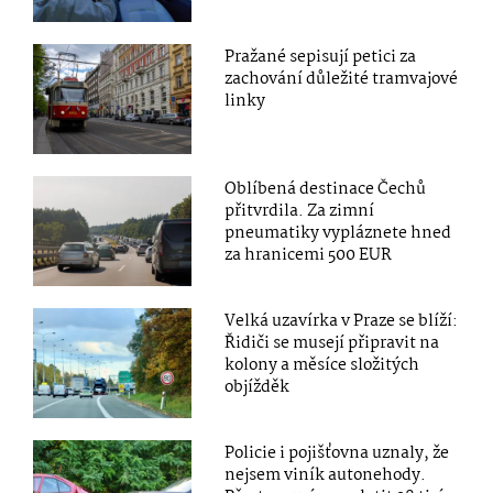
Pražané sepisují petici za
zachování důležité tramvajové
linky
Oblíbená destinace Čechů
přitvrdila. Za zimní
pneumatiky vypláznete hned
za hranicemi 500 EUR
Velká uzavírka v Praze se blíží:
Řidiči se musejí připravit na
kolony a měsíce složitých
objížděk
Policie i pojišťovna uznaly, že
nejsem viník autonehody.