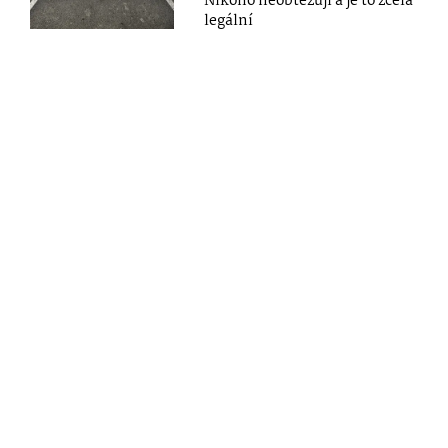
Nikoho neobtěžují a je to zcela
legální