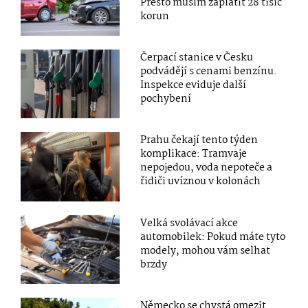
Přesto musím zaplatit 28 tisíc
korun
Čerpací stanice v Česku
podvádějí s cenami benzínu.
Inspekce eviduje další
pochybení
Prahu čekají tento týden
komplikace: Tramvaje
nepojedou, voda nepoteče a
řidiči uvíznou v kolonách
Velká svolávací akce
automobilek: Pokud máte tyto
modely, mohou vám selhat
brzdy
Německo se chystá omezit