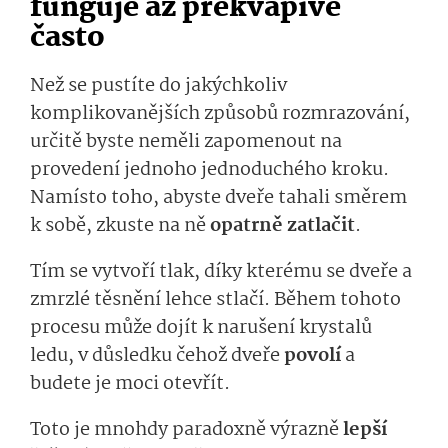
funguje až překvapivě
často
Než se pustíte do jakýchkoliv
komplikovanějších způsobů rozmrazování,
určitě byste neměli zapomenout na
provedení jednoho jednoduchého kroku.
Namísto toho, abyste dveře tahali směrem
k sobě, zkuste na ně
opatrně zatlačit
.
Tím se vytvoří tlak, díky kterému se dveře a
zmrzlé těsnění lehce stlačí. Během tohoto
procesu může dojít k narušení krystalů
ledu, v důsledku čehož dveře
povolí
a
budete je moci otevřít.
Toto je mnohdy paradoxně výrazně
lepší