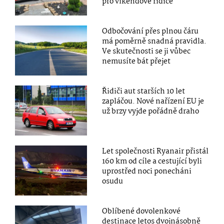
pro víkendové řidiče
Odbočování přes plnou čáru
má poměrně snadná pravidla.
Ve skutečnosti se ji vůbec
nemusíte bát přejet
Řidiči aut starších 10 let
zapláčou. Nové nařízení EU je
už brzy vyjde pořádně draho
Let společnosti Ryanair přistál
160 km od cíle a cestující byli
uprostřed noci ponecháni
osudu
Oblíbené dovolenkové
destinace letos dvojnásobně