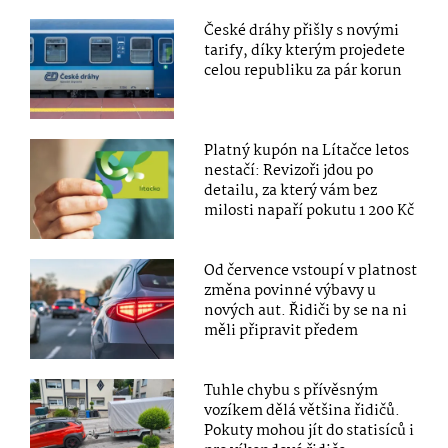
České dráhy přišly s novými
tarify, díky kterým projedete
celou republiku za pár korun
Platný kupón na Lítačce letos
nestačí: Revizoři jdou po
detailu, za který vám bez
milosti napaří pokutu 1 200 Kč
Od července vstoupí v platnost
změna povinné výbavy u
nových aut. Řidiči by se na ni
měli připravit předem
Tuhle chybu s přívěsným
vozíkem dělá většina řidičů.
Pokuty mohou jít do statisíců i