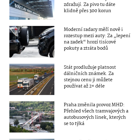
zdražují. Za pivo tu dáte
klidně přes 300 korun
Moderní radary měří nově i
rozestup mezi auty: Za „lepení
na zadek“ hrozí tisícové
pokuty a ztráta bodů
Stát prodlužuje platnost
dálničních známek. Za
stejnou cenu ji můžete
používat až 2× déle
Praha změnila provoz MHD:
Přehled všech tramvajových a
autobusových linek, kterých
se to týká