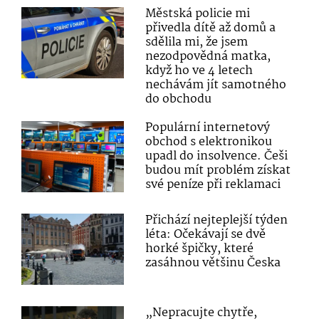
Městská policie mi
přivedla dítě až domů a
sdělila mi, že jsem
nezodpovědná matka,
když ho ve 4 letech
nechávám jít samotného
do obchodu
Populární internetový
obchod s elektronikou
upadl do insolvence. Češi
budou mít problém získat
své peníze při reklamaci
Přichází nejteplejší týden
léta: Očekávají se dvě
horké špičky, které
zasáhnou většinu Česka
„Nepracujte chytře,