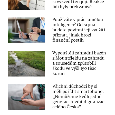
si vyzvedl ten její. Reakce
lidí byly překvapivé
Používáte v práci umělou
inteligenci? Od srpna
budete povinni její využití
přiznat, jinak hrozí
finanční postih
Vypouštěli zahradní bazén
z Mountfieldu na zahradu
a sousedům způsobili
škodu ve výši 150 tisíc
korun
Všichni důchodci by si
měli pořídit smartphone.
„Nemůžeme kvůli jedné
generaci brzdit digitalizaci
celého Česka“