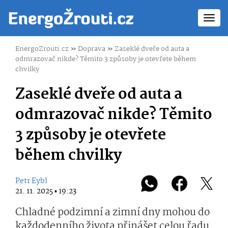
Toggl
navig
EnergoZrouti.cz
»
Doprava
»
Zaseklé dveře od auta a
odmrazovač nikde? Těmito 3 způsoby je otevřete během
chvilky
Zaseklé dveře od auta a
odmrazovač nikde? Těmito
3 způsoby je otevřete
během chvilky
Petr Eybl
21. 11. 2025 ▪ 19:23
Chladné podzimní a zimní dny mohou do
každodenního života přinášet celou řadu