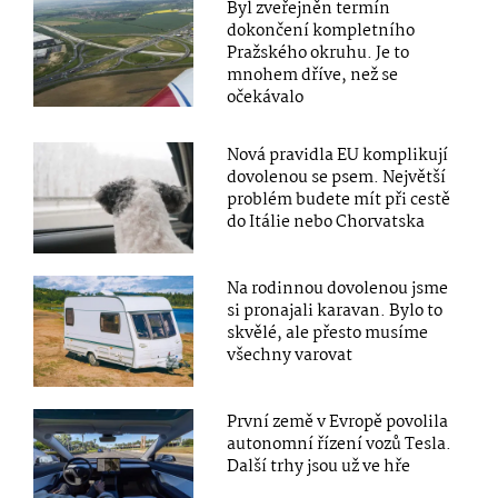
Byl zveřejněn termín
dokončení kompletního
Pražského okruhu. Je to
mnohem dříve, než se
očekávalo
Nová pravidla EU komplikují
dovolenou se psem. Největší
problém budete mít při cestě
do Itálie nebo Chorvatska
Na rodinnou dovolenou jsme
si pronajali karavan. Bylo to
skvělé, ale přesto musíme
všechny varovat
První země v Evropě povolila
autonomní řízení vozů Tesla.
Další trhy jsou už ve hře