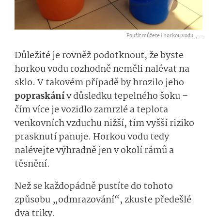
Použít můžete i horkou vodu. ,
...
Důležité je rovněž podotknout, že byste
horkou vodu rozhodně neměli nalévat na
sklo. V takovém případě by hrozilo jeho
popraskání
v důs­ledku tepelného šoku –
čím více je vozidlo zamrzlé a teplota
venkovních vzduchu nižší, tím vyšší riziko
prasknutí panuje. Horkou vodu tedy
nalévejte výhradně jen v okolí rámů a
těsnění.
Než se každopádně pustíte do tohoto
způsobu „odmrazování“, zkuste předešlé
dva triky.