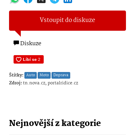
Vstoupit do diskuze
Diskuze
Štítky:
Auto
Moto
Doprava
Zdroj:
tn.nova.cz, portalridice.cz
Nejnovější z kategorie