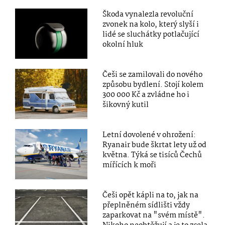
Škoda vynalezla revoluční
zvonek na kolo, který slyší i
lidé se sluchátky potlačující
okolní hluk
Češi se zamilovali do nového
způsobu bydlení. Stojí kolem
300 000 Kč a zvládne ho i
šikovný kutil
Letní dovolené v ohrožení:
Ryanair bude škrtat lety už od
května. Týká se tisíců Čechů
mířících k moři
Češi opět kápli na to, jak na
přeplněném sídlišti vždy
zaparkovat na "svém místě".