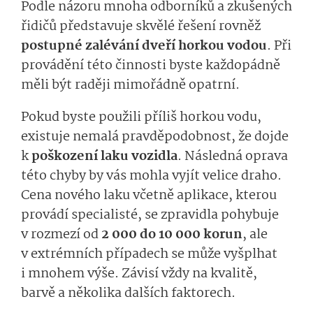
Podle názoru mnoha odborníků a zkušených
řidičů představuje skvělé řešení rovněž
postupné zalévání dveří horkou vodou
. Při
provádění této činnosti byste každopádně
měli být raději mimořádně opatrní.
Pokud byste použili příliš horkou vodu,
existuje nemalá pravděpodobnost, že dojde
k
poškození laku vozidla
. Následná oprava
této chyby by vás mohla vyjít velice draho.
Cena nového laku včetně aplikace, kterou
provádí specialisté, se zpravidla pohybuje
v rozmezí od
2 000 do 10 000 korun
, ale
v extrémních případech se může vyšplhat
i mnohem výše. Závisí vždy na kvalitě,
barvě a několika dalších faktorech.