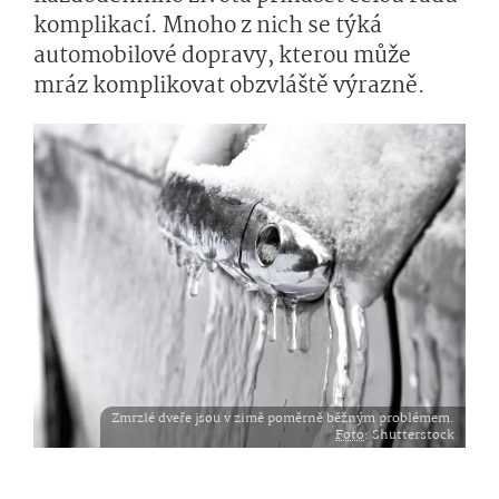
komplikací. Mnoho z nich se týká
automobilové dopravy, kterou může
mráz komplikovat obzvláště výrazně.
Zmrzlé dveře jsou v zimě poměrně běžným problémem.
Foto
: Shutterstock