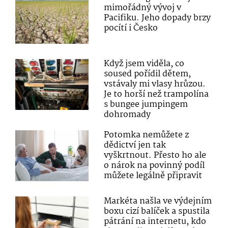
mimořádný vývoj v
Pacifiku. Jeho dopady brzy
pocítí i Česko
Když jsem viděla, co
soused pořídil dětem,
vstávaly mi vlasy hrůzou.
Je to horší než trampolína
s bungee jumpingem
dohromady
Potomka nemůžete z
dědictví jen tak
vyškrtnout. Přesto ho ale
o nárok na povinný podíl
můžete legálně připravit
Markéta našla ve výdejním
boxu cizí balíček a spustila
pátrání na internetu, kdo