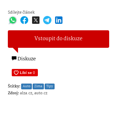
Sdílejte článek
Vstoupit do diskuze
Diskuze
Štítky:
Auto
Zima
Tipy
Zdroj:
alza.cz, auto.cz