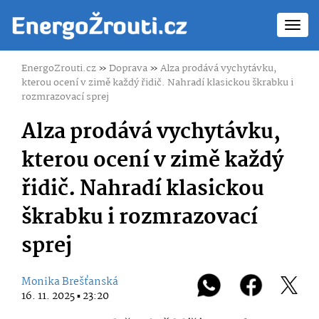
Toggl
navig
EnergoZrouti.cz
»
Doprava
»
Alza prodává vychytávku,
kterou ocení v zimě každý řidič. Nahradí klasickou škrabku i
rozmrazovací sprej
Alza prodává vychytávku,
kterou ocení v zimě každý
řidič. Nahradí klasickou
škrabku i rozmrazovací
sprej
Monika Brešťanská
16. 11. 2025 ▪ 23:20