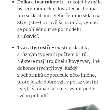
Délka a tvar rukojeti
– rukojeť by měla
být ergonomická, dostatečně dlouhá
pro seškrabání celého čelního skla i na
SUV. Jste-li citlivější na mráz, vyplatí
se poohlédnout se po modelu
s rukavicí.
Tvar a typ ostří
– existují škrabky
s různým typem či počtem břitů.
Některé mají trojúhelníkový tvar, jiné
dokonce trychtýřový. Každý
z odborníků doporučuje něco jiného,
proto je zde dobré vzít v potaz vlastní
“styl” škrábání a tvar si zvolit podle
svého pohodlí.