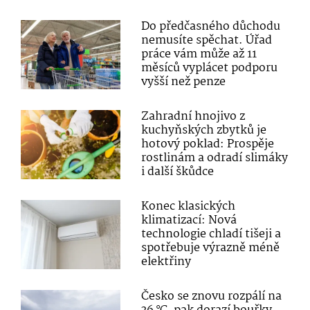
Do předčasného důchodu
nemusíte spěchat. Úřad
práce vám může až 11
měsíců vyplácet podporu
vyšší než penze
Zahradní hnojivo z
kuchyňských zbytků je
hotový poklad: Prospěje
rostlinám a odradí slimáky
i další škůdce
Konec klasických
klimatizací: Nová
technologie chladí tišeji a
spotřebuje výrazně méně
elektřiny
Česko se znovu rozpálí na