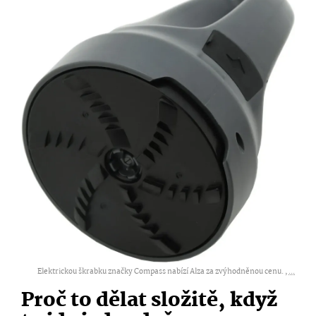
Elektrickou škrabku značky Compass nabízí Alza za zvýhodněnou cenu. ,
...
Proč to dělat složitě, když