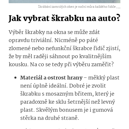
Škrábání zamrzlých oken je noční můra každého řidiče ,
...
Jak vybrat škrabku na auto?
Výběr škrabky na okna se může zdát
opravdu triviální. Nicméně po páté
zlomené nebo nefunkční škrabce řidič zjistí,
že by měl raději sáhnout po kvalitnějším
kousku. Na co se tedy při výběru zaměřit?
Materiál a ostrost hrany
– měkký plast
není úplně ideální. Dobré je zvolit
škrabku s mosazným břitem, který je
paradoxně ke sklu šetrnější než levný
plast. Skvělým bonusem je i gumová
stěrka na druhé straně.