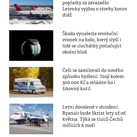
poplatky za zavazadlo.
Letenky vyjdou o stovky korun
dráž
Škoda vynalezla revoluční
zvonek na kolo, který slyší i
lidé se sluchátky potlačující
okolní hluk
Češi se zamilovali do nového
způsobu bydlení. Stojí kolem
300 000 Kč a zvládne ho i
šikovný kutil
Letní dovolené v ohrožení:
Ryanair bude škrtat lety už od
května. Týká se tisíců Čechů
mířících k moři