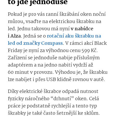
to jde jednoduše
Pokud je pro vás ranní škrábání oken noční
můrou, vsaďte na elektrickou škrabku na
led. Jednu takovou má nyní
v nabídce
i Alza
. Jedná se o
rotační aku škrabku na
led od značky Compass
. V rámci akcí Black
Friday je nyní za výhodnou cenu 599 Kč.
Zařízení se jednoduše nabije příslušným
adaptérem a na jedno nabití vydrží až
60 minut v provozu. Výhodou je, že škrabku
lze nabíjet i přes USB klidně rovnou v autě.
Díky elektrické škrabce odpadá nutnost
fyzicky náročného “drhnutí” oken. Celá
práce je podstatně rychlejší a tento typ
škrabky je také často šetrnější ke sklům.