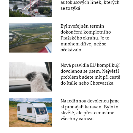
autobusových linek, kterých
se to týká
Byl zveřejněn termín
dokončení kompletního
Pražského okruhu. Je to
mnohem dříve, než se
očekávalo
Nová pravidla EU komplikují
dovolenou se psem. Největší
problém budete mít při cestě
do Itálie nebo Chorvatska
Na rodinnou dovolenou jsme
si pronajali karavan. Bylo to
skvělé, ale přesto musíme
všechny varovat