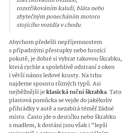
znečišťováním ovzduší,
rozstřikováním kaluží, bláta nebo
zbytečným ponecháním motoru
stojícího vozidla v chodu.
Abychom předešli nepříjemnostem
s případnými přestupky nebo hrozící
pokutě, je dobré si vybrat takovou škrabku,
která rychle a spolehlivě odstraní z oken
i větší nános ledové krusty. Na trhu
najdeme spoustu různých typů. Asi
nejběžnější je
klasická ruční škrabka
. Tato
plastová pomůcka se vejde do jakékoliv
přihrádky v autě a nezabírá téměř žádné
místo. Často jde o destičku nebo škrabku
s madlem, k dostání jsou však i “lepší