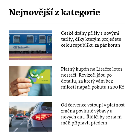
Nejnovější z kategorie
České dráhy přišly s novými
tarify, díky kterým projedete
celou republiku za pár korun
Platný kupón na Lítačce letos
nestačí: Revizoři jdou po
detailu, za který vám bez
milosti napaří pokutu 1 200 Kč
Od července vstoupí v platnost
změna povinné výbavy u
nových aut. Řidiči by se na ni
měli připravit předem