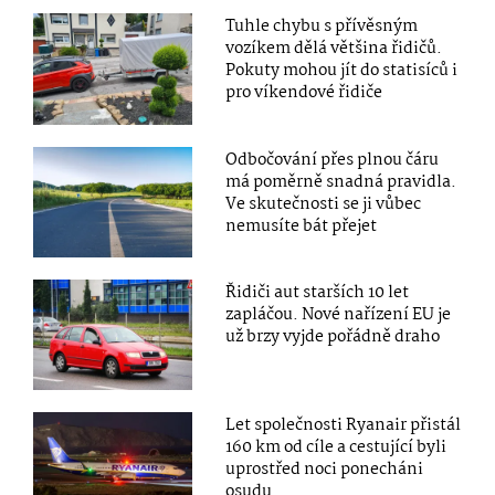
Tuhle chybu s přívěsným
vozíkem dělá většina řidičů.
Pokuty mohou jít do statisíců i
pro víkendové řidiče
Odbočování přes plnou čáru
má poměrně snadná pravidla.
Ve skutečnosti se ji vůbec
nemusíte bát přejet
Řidiči aut starších 10 let
zapláčou. Nové nařízení EU je
už brzy vyjde pořádně draho
Let společnosti Ryanair přistál
160 km od cíle a cestující byli
uprostřed noci ponecháni
osudu