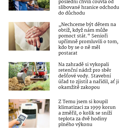
poslední chvíli couvla od
slibované hranice odchodu
do důchodu
„Nechceme být dětem na
obtíž, když nám může
pomoct stát.“ Senioři
upřímně promluvili o tom,
kdo by se o ně měl
postarat
Na zahradě si vykopali
retenční nádrž pro sběr
dešťové vody. Stavební
úřad to zjistil a nařídil, ať ji
okamžitě zakopou
Z Temu jsem si koupil
klimatizaci za 1999 korun
a změřil, o kolik se sníží
teplota za dvě hodiny
plného výkonu