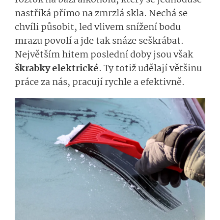
roztok na bázi alkoholu, který se jednoduše
nastříká přímo na zmrzlá skla. Nechá se
chvíli působit, led vlivem snížení bodu
mrazu povolí a jde tak snáze seškrábat.
Největším hitem poslední doby jsou však
škrabky elektrické
. Ty totiž udělají většinu
práce za nás, pracují rychle a efektivně.