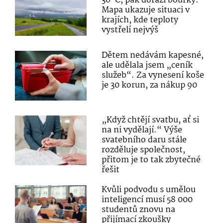
36 °C, pak dorazí bouřky.
Mapa ukazuje situaci v
krajích, kde teploty
vystřelí nejvýš
Dětem nedávám kapesné,
ale udělala jsem „ceník
služeb“. Za vynesení koše
je 30 korun, za nákup 90
„Když chtějí svatbu, ať si
na ni vydělají.“ Výše
svatebního daru stále
rozděluje společnost,
přitom je to tak zbytečné
řešit
Kvůli podvodu s umělou
inteligencí musí 58 000
studentů znovu na
přijímací zkoušky