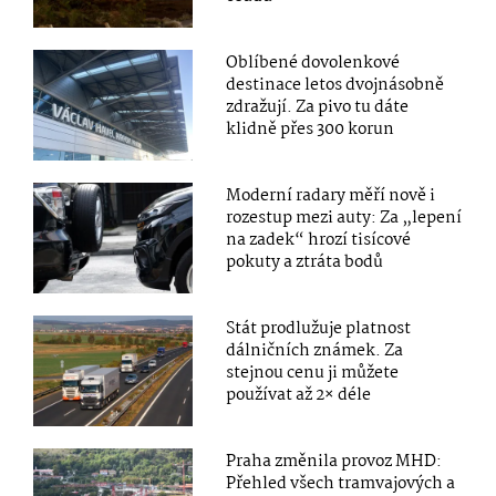
Oblíbené dovolenkové
destinace letos dvojnásobně
zdražují. Za pivo tu dáte
klidně přes 300 korun
Moderní radary měří nově i
rozestup mezi auty: Za „lepení
na zadek“ hrozí tisícové
pokuty a ztráta bodů
Stát prodlužuje platnost
dálničních známek. Za
stejnou cenu ji můžete
používat až 2× déle
Praha změnila provoz MHD:
Přehled všech tramvajových a