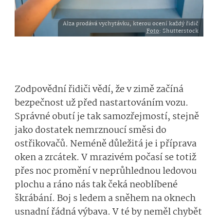
Alza prodává vychytávku, kterou ocení každý řidič
Foto
: Shutterstock
Zodpovědní řidiči vědí, že v zimě začíná
bezpečnost už před nastartováním vozu.
Správné obutí je tak samozřejmostí, stejně
jako dostatek nemrznoucí směsi do
ostřikovačů. Neméně důležitá je i příprava
oken a zrcátek. V mrazivém počasí se totiž
přes noc promění v neprůhlednou ledovou
plochu a ráno nás tak čeká neoblíbené
škrábání. Boj s ledem a sněhem na oknech
usnadní řádná výbava. V té by neměl chybět