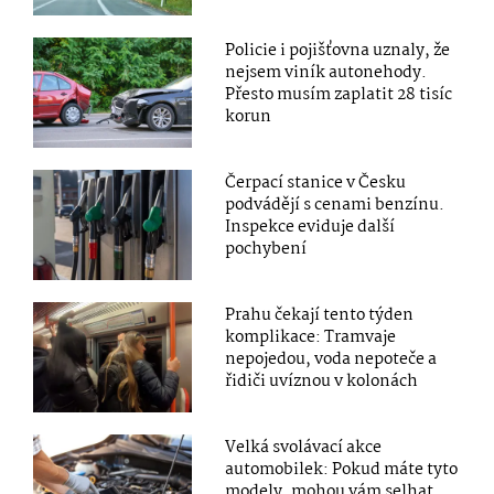
Policie i pojišťovna uznaly, že
nejsem viník autonehody.
Přesto musím zaplatit 28 tisíc
korun
Čerpací stanice v Česku
podvádějí s cenami benzínu.
Inspekce eviduje další
pochybení
Prahu čekají tento týden
komplikace: Tramvaje
nepojedou, voda nepoteče a
řidiči uvíznou v kolonách
Velká svolávací akce
automobilek: Pokud máte tyto
modely, mohou vám selhat