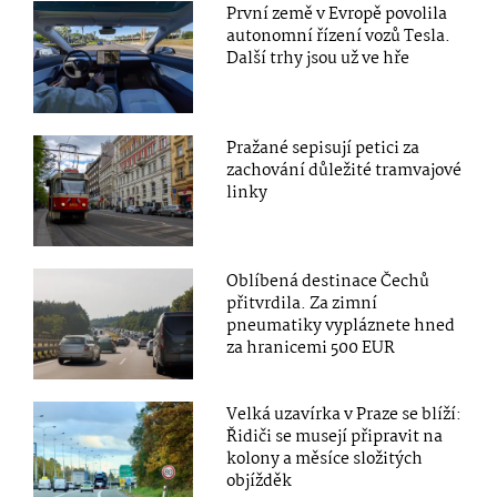
První země v Evropě povolila
autonomní řízení vozů Tesla.
Další trhy jsou už ve hře
Pražané sepisují petici za
zachování důležité tramvajové
linky
Oblíbená destinace Čechů
přitvrdila. Za zimní
pneumatiky vypláznete hned
za hranicemi 500 EUR
Velká uzavírka v Praze se blíží:
Řidiči se musejí připravit na
kolony a měsíce složitých
objížděk