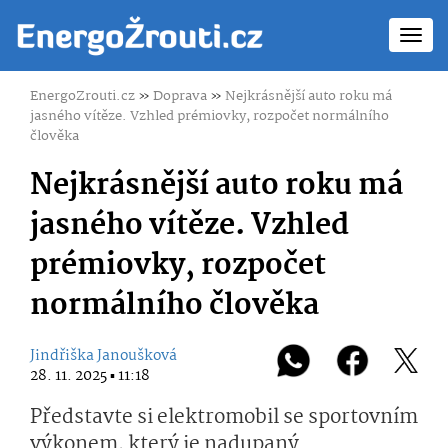
Toggl
navig
EnergoZrouti.cz
»
Doprava
»
Nejkrásnější auto roku má
jasného vítěze. Vzhled prémiovky, rozpočet normálního
člověka
Nejkrásnější auto roku má
jasného vítěze. Vzhled
prémiovky, rozpočet
normálního člověka
Jindřiška Janoušková
28. 11. 2025 ▪ 11:18
Představte si elektromobil se sportovním
výkonem, který je nadupaný