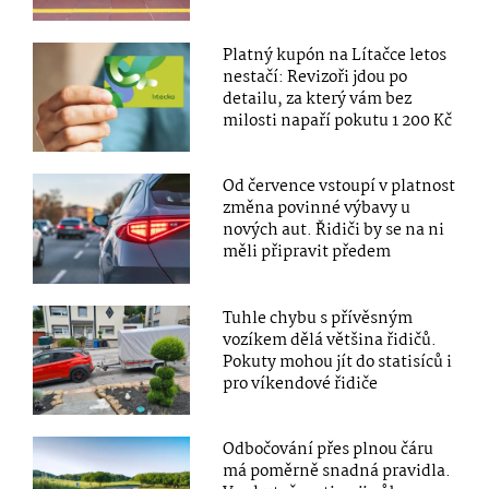
Platný kupón na Lítačce letos
nestačí: Revizoři jdou po
detailu, za který vám bez
milosti napaří pokutu 1 200 Kč
Od července vstoupí v platnost
změna povinné výbavy u
nových aut. Řidiči by se na ni
měli připravit předem
Tuhle chybu s přívěsným
vozíkem dělá většina řidičů.
Pokuty mohou jít do statisíců i
pro víkendové řidiče
Odbočování přes plnou čáru
má poměrně snadná pravidla.