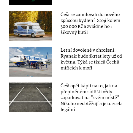
Češi se zamilovali do nového
způsobu bydlení. Stojí kolem
300 000 Kč a zvládne ho i
šikovný kutil
Letní dovolené v ohrožení:
Ryanair bude škrtat lety už od
května. Týká se tisíců Čechů
mířících k moři
Češi opět kápli na to, jak na
přeplněném sídlišti vždy
zaparkovat na "svém místě".
Nikoho neobtěžují a je to zcela
legální