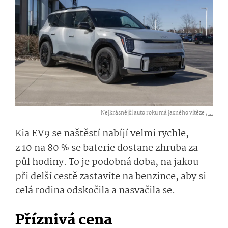
Nejkrásnější auto roku má jasného vítěze ,
...
Kia EV9 se naštěstí nabíjí velmi rychle,
z 10 na 80 % se baterie dostane zhruba za
půl hodiny. To je podobná doba, na jakou
při delší cestě zastavíte na benzince, aby si
celá rodina odskočila a nasvačila se.
Příznivá cena