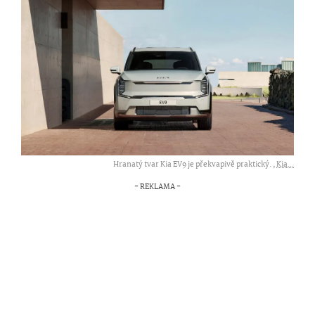
Hranatý tvar Kia EV9 je překvapivě praktický. ,
Kia...