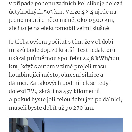
v případě pohonu zadních kol slibuje dojezd
úctyhodných 563 km. Verze 4 × 4 ujede na
jedno nabití o něco méně, okolo 500 km,
ale i to je na elektromobil velmi slušné.
Je třeba ovšem počítat s tím, že v období
mrazů bude dojezd kratší. Test redaktorů
ukázal průměrnou spotřebu
22,8 kWh/100
km
, když s autem v zimě projeli trasu
kombinující město, okresní silnice a
dálnici. Za takových podmínek se tedy
dojezd EV9 zkrátí na 437 kilometrů.
A pokud byste jeli celou dobu jen po dálnici,
museli byste dobít už po 270 km.