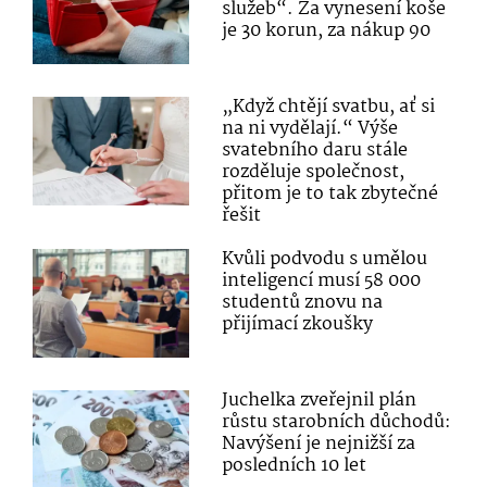
služeb“. Za vynesení koše
je 30 korun, za nákup 90
„Když chtějí svatbu, ať si
na ni vydělají.“ Výše
svatebního daru stále
rozděluje společnost,
přitom je to tak zbytečné
řešit
Kvůli podvodu s umělou
inteligencí musí 58 000
studentů znovu na
přijímací zkoušky
Juchelka zveřejnil plán
růstu starobních důchodů:
Navýšení je nejnižší za
posledních 10 let