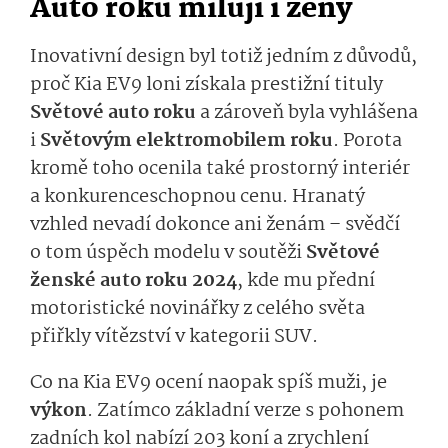
Auto roku milují i ženy
Inovativní design byl totiž jedním z důvodů,
proč Kia EV9 loni získala prestižní tituly
Světové auto roku
a zároveň byla vyhlášena
i
Světovým elektromobilem roku
. Porota
kromě toho ocenila také prostorný interiér
a konkurenceschopnou cenu. Hranatý
vzhled nevadí dokonce ani ženám – svědčí
o tom úspěch modelu v soutěži
Světové
ženské auto roku 2024
, kde mu přední
motoristické novinářky z celého světa
přiřkly vítězství v kategorii SUV.
Co na Kia EV9 ocení naopak spíš muži, je
výkon
. Zatímco základní verze s pohonem
zadních kol nabízí 203 koní a zrychlení