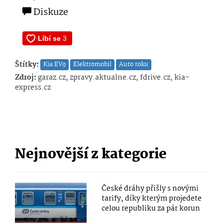
Diskuze
Štítky:
Kia EV9
Elektromobil
Auto roku
Zdroj:
garaz.cz, zpravy.aktualne.cz, fdrive.cz, kia-
express.cz
Nejnovější z kategorie
České dráhy přišly s novými
tarify, díky kterým projedete
celou republiku za pár korun