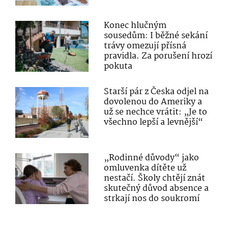
Konec hlučným
sousedům: I běžné sekání
trávy omezují přísná
pravidla. Za porušení hrozí
pokuta
Starší pár z Česka odjel na
dovolenou do Ameriky a
už se nechce vrátit: „Je to
všechno lepší a levnější“
„Rodinné důvody“ jako
omluvenka dítěte už
nestačí. Školy chtějí znát
skutečný důvod absence a
strkají nos do soukromí