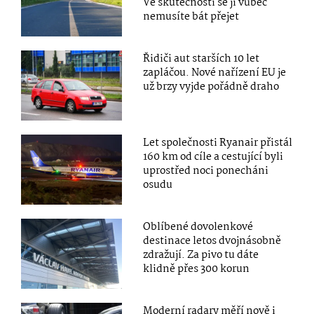
Ve skutečnosti se ji vůbec
nemusíte bát přejet
Řidiči aut starších 10 let
zapláčou. Nové nařízení EU je
už brzy vyjde pořádně draho
Let společnosti Ryanair přistál
160 km od cíle a cestující byli
uprostřed noci ponecháni
osudu
Oblíbené dovolenkové
destinace letos dvojnásobně
zdražují. Za pivo tu dáte
klidně přes 300 korun
Moderní radary měří nově i