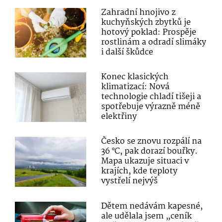
Zahradní hnojivo z
kuchyňských zbytků je
hotový poklad: Prospěje
rostlinám a odradí slimáky
i další škůdce
Konec klasických
klimatizací: Nová
technologie chladí tišeji a
spotřebuje výrazně méně
elektřiny
Česko se znovu rozpálí na
36 °C, pak dorazí bouřky.
Mapa ukazuje situaci v
krajích, kde teploty
vystřelí nejvýš
Dětem nedávám kapesné,
ale udělala jsem „ceník