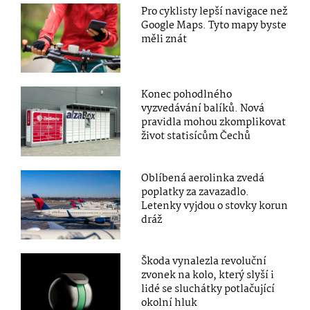
Pro cyklisty lepší navigace než
Google Maps. Tyto mapy byste
měli znát
Konec pohodlného
vyzvedávání balíků. Nová
pravidla mohou zkomplikovat
život statisícům Čechů
Oblíbená aerolinka zvedá
poplatky za zavazadlo.
Letenky vyjdou o stovky korun
dráž
Škoda vynalezla revoluční
zvonek na kolo, který slyší i
lidé se sluchátky potlačující
okolní hluk