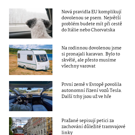
Nová pravidla EU komplikují
dovolenou se psem. Největší
problém budete mít při cestě
do Itálie nebo Chorvatska
Na rodinnou dovolenou jsme
si pronajali karavan. Bylo to
skvělé, ale přesto musíme
všechny varovat
První země v Evropě povolila
autonomní řízení vozů Tesla.
Další trhy jsou už ve hře
Pražané sepisují petici za
zachování důležité tramvajové
linky