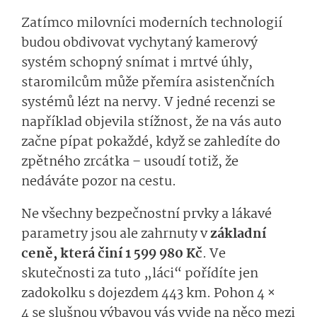
Zatímco milovníci moderních technologií
budou obdivovat vychytaný kamerový
systém schopný snímat i mrtvé úhly,
staromilcům může přemíra asistenčních
systémů lézt na nervy. V jedné recenzi se
například objevila stížnost, že na vás auto
začne pípat pokaždé, když se zahledíte do
zpětného zrcátka – usoudí totiž, že
nedáváte pozor na cestu.
Ne všechny bezpečnostní prvky a lákavé
parametry jsou ale zahrnuty v
základní
ceně, která činí 1 599 980 Kč
. Ve
skutečnosti za tuto „láci“ pořídíte jen
zadokolku s dojezdem 443 km. Pohon 4 ×
4 se slušnou výbavou vás vyjde na něco mezi