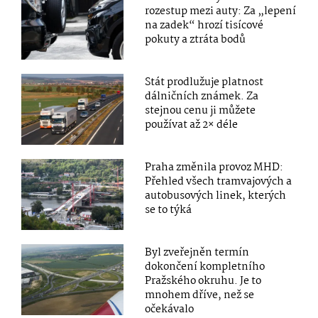
rozestup mezi auty: Za „lepení
na zadek“ hrozí tisícové
pokuty a ztráta bodů
Stát prodlužuje platnost
dálničních známek. Za
stejnou cenu ji můžete
používat až 2× déle
Praha změnila provoz MHD:
Přehled všech tramvajových a
autobusových linek, kterých
se to týká
Byl zveřejněn termín
dokončení kompletního
Pražského okruhu. Je to
mnohem dříve, než se
očekávalo