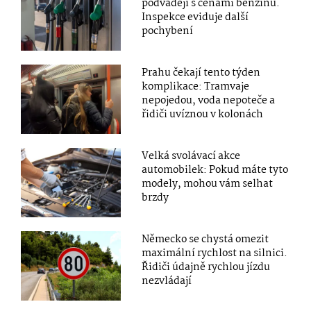
podvádějí s cenami benzínu.
Inspekce eviduje další
pochybení
Prahu čekají tento týden
komplikace: Tramvaje
nepojedou, voda nepoteče a
řidiči uvíznou v kolonách
Velká svolávací akce
automobilek: Pokud máte tyto
modely, mohou vám selhat
brzdy
Německo se chystá omezit
maximální rychlost na silnici.
Řidiči údajně rychlou jízdu
nezvládají