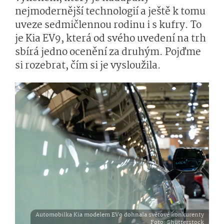
nejmodernější technologií a ještě k tomu
uveze sedmičlennou rodinu i s kufry. To
je Kia EV9, která od svého uvedení na trh
sbírá jedno ocenění za druhým. Pojďme
si rozebrat, čím si je vysloužila.
Automobilka Kia modelem EV9 dohnala světové konkurenty
Foto
: Shutterstock