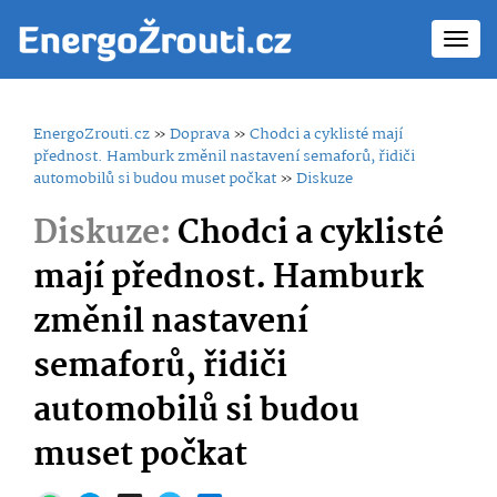
Toggl
navig
EnergoZrouti.cz
»
Doprava
»
Chodci a cyklisté mají
přednost. Hamburk změnil nastavení semaforů, řidiči
automobilů si budou muset počkat
»
Diskuze
Diskuze:
Chodci a cyklisté
mají přednost. Hamburk
změnil nastavení
semaforů, řidiči
automobilů si budou
muset počkat