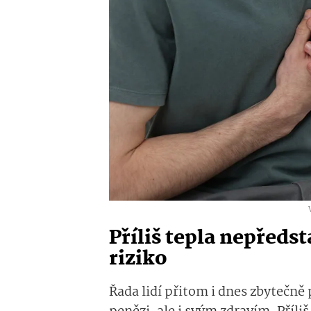
Příliš tepla nepředst
riziko
Řada li
dí
přitom i dnes
zbytečně 