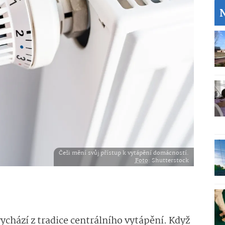
Češi mění svůj přístup k vytápění domácností.
Foto
: Shutterstock
ychází z tradice centrálního vytápění. Když