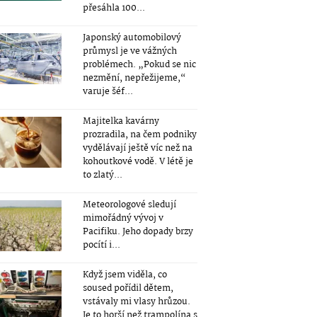
přesáhla 100...
Japonský automobilový
průmysl je ve vážných
problémech. „Pokud se nic
nezmění, nepřežijeme,“
varuje šéf...
Majitelka kavárny
prozradila, na čem podniky
vydělávají ještě víc než na
kohoutkové vodě. V létě je
to zlatý...
Meteorologové sledují
mimořádný vývoj v
Pacifiku. Jeho dopady brzy
pocítí i...
Když jsem viděla, co
soused pořídil dětem,
vstávaly mi vlasy hrůzou.
Je to horší než trampolína s