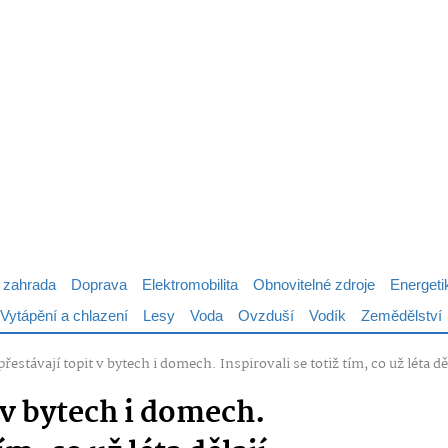
 zahrada
Doprava
Elektromobilita
Obnovitelné zdroje
Energeti
Vytápění a chlazení
Lesy
Voda
Ovzduší
Vodík
Zemědělství
přestávají topit v bytech i domech. Inspirovali se totiž tím, co už léta d
t v bytech i domech.