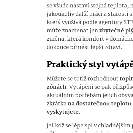
se všude nastaví
stejná
te­plota,
jakoukoliv další práci
a
starosti
s
který využívá podle agentury S
může znamenat
jen
zbytečn
é pl
změna, která komfort v domácno
dokonce přinést lepší zdraví.
Praktický s
tyl vytáp
Můžete se totiž rozhodnout
topi
zónách
.
Vytápění se
pak
přizpů­
aktuálním potřebám jejich obyva
zkrátka
na dostatečnou teplotu
vyskytujete.
Jelikož se lépe spí v chladnějším 