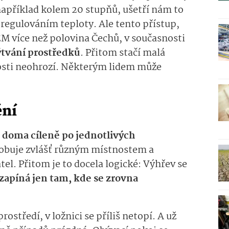
 například kolem 20 stupňů,
ušetří nám to
 regulováním teploty.
Ale tento přístup,
TEM
více než polovina Čechů, v současnosti
ýtvání prostředk
ů
.
Přitom stačí malá
sti neohrozí. Některým lidem může
ění
t doma
cíleně
po jednotlivých
sobuje zvlášť různým místnostem a
tel.
Přitom je to docela logické:
Výhřev se
 zapíná
jen
tam, kde se zrovna
prostředí, v ložnici se příliš netopí.
A už