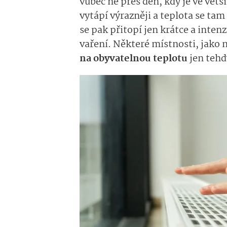
vůbec ne přes den, kdy je ve větš
vytápí výrazněji a
teplota
se tam 
se
pak
přitopí
jen krátce
a intenz
vaření.
Některé místnosti, jako 
na obyvatelnou teplotu
jen
tehd