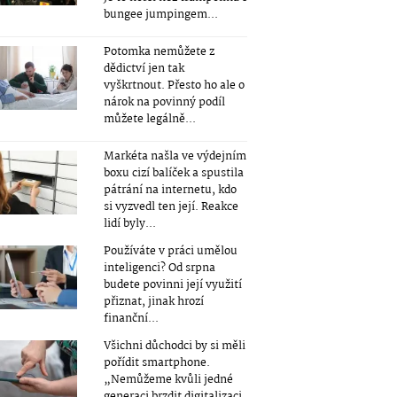
bungee jumpingem...
Potomka nemůžete z
dědictví jen tak
vyškrtnout. Přesto ho ale o
nárok na povinný podíl
můžete legálně...
Markéta našla ve výdejním
boxu cizí balíček a spustila
pátrání na internetu, kdo
si vyzvedl ten její. Reakce
lidí byly...
Používáte v práci umělou
inteligenci? Od srpna
budete povinni její využití
přiznat, jinak hrozí
finanční...
Všichni důchodci by si měli
pořídit smartphone.
„Nemůžeme kvůli jedné
generaci brzdit digitalizaci