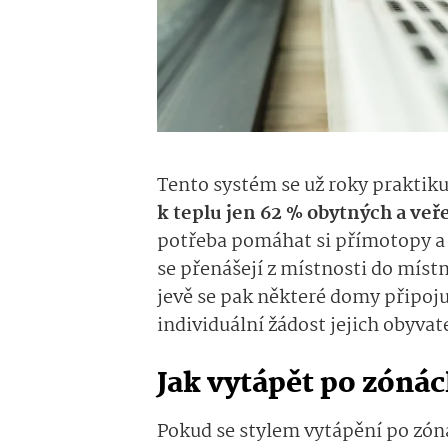
Tento systém se
už roky
praktiku
k teplu jen 62 %
obytných a veř
potřeba
pomáhat si přímotopy a
se přenášejí z místnosti do míst
jevě
se
pak
něk­teré domy připoju
individuální žádost jejich obyvate
Jak vytápět po zóná
Pokud se stylem vytápění
po zó