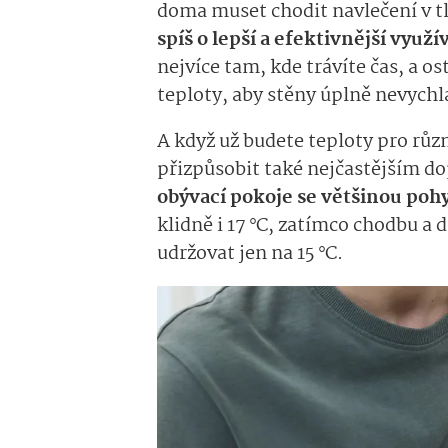
doma muset chodit navlečení v
t
spíš o lepší a efektivnější využ
nejvíce tam, kde trávíte čas, a 
teploty, aby stěny úplně nevychl
A když už budete teploty pro různ
přizpůsobit také nejčastějším 
obývací pokoje se většinou poh
klidně i 17
°C, zatímco chodbu a 
udržovat jen na 15 °C.