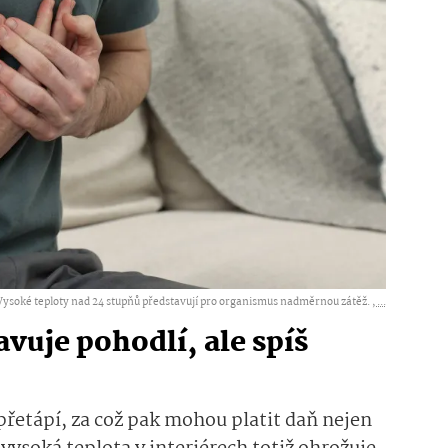
Vysoké teploty nad 24 stupňů představují pro organismus nadměrnou zátěž. ,
...
avuje pohodlí, ale spíš
přetápí, za což
pak
mohou­
platit daň nejen