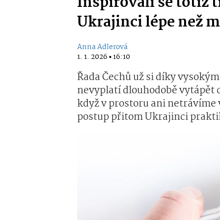
Inspirovali se totiž t
Ukrajinci lépe než 
Anna Adlerová
1. 1. 2026 ▪ 16:10
Řada Čechů už si díky vysokým
nevyplatí dlouhodobě vytápět ce
když v prostoru ani netrávíme 
postup přitom Ukrajinci prakti