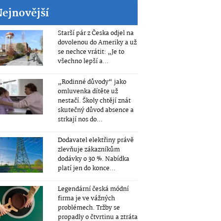
Nejnovější
Starší pár z Česka odjel na
dovolenou do Ameriky a už
se nechce vrátit: „Je to
všechno lepší a...
„Rodinné důvody“ jako
omluvenka dítěte už
nestačí. Školy chtějí znát
skutečný důvod absence a
strkají nos do...
Dodavatel elektřiny právě
zlevňuje zákazníkům
dodávky o 30 %. Nabídka
platí jen do konce...
Legendární česká módní
firma je ve vážných
problémech. Tržby se
propadly o čtvrtinu a ztráta