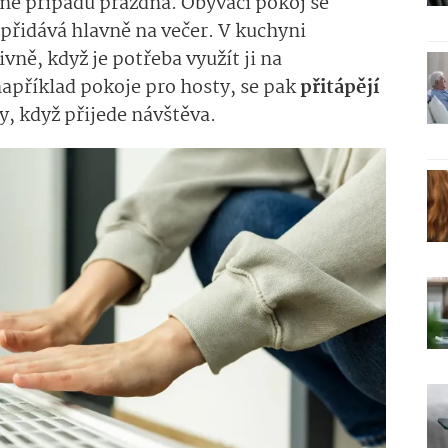
ině případ
ů
prázdná­.
Obývací pokoj se
přidáv
á
hlavně na večer. V kuchyni
ivně
,
když
je potřeba využít ji na
například pokoje
pro hosty
, se pak
přitápějí
y
,
když přijede návštěva.