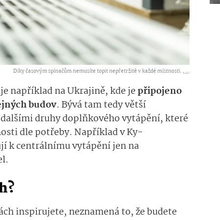
Díky časovým spínačům nemusíte topit nepřetržitě v každé místnosti. ,
...
je například na Ukrajině, kde
je
připojeno
ejných budov
.
Bývá tam tedy větší
 dalšími druhy
doplňko­vého
vytápění, které
nosti dle potřeby.
Například
v Ky­
jí
k cen­trálnímu vytápění
jen na
l.
ch?
nách
inspiru­jete, neznamená to, že budete