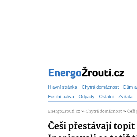
Hlavní stránka
Chytrá domácnost
Dům a
Fosilní paliva
Odpady
Ostatní
Zvířata
EnergoZrouti.cz
»
Chytrá domácnost
»
Češi 
Češi přestávají topi