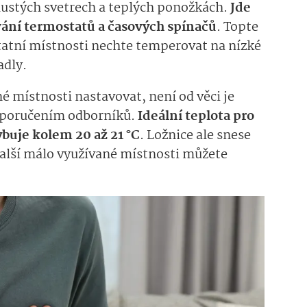
lustých
sve­trech a teplých ponožkách.
Jde
ívání termostatů
a
časových spínačů
.
Topte
ostatní místnosti nechte temperovat na nízké
adly.
é místnosti nastavovat, není od věci je
doporučením odborníků.
Ideální teplota pro
ybuje kolem 20 až 21
°C
. Ložnice ale
snese
další málo využívané místnosti můžete