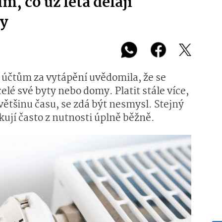
ím, co už léta dělají
my
 účtům za vytápění uvědomila, že se
lé své byty nebo domy. Platit stále více,
většinu času, se zdá být nesmysl. Stejný
kují často z nutnosti úplně běžně.