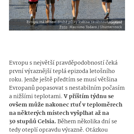
Evropu má během druhé půlky května zasáhnout výrazné oteplení
Foto
: Massimo Todaro / Shutterstock
Evropu s největší pravděpodobností čeká
první výraznější teplá epizoda letošního
roku. Jenže ještě předtím se musí většina
Evropanů popasovat s nestabilním počasím
a nižšími teplotami.
V příštím týdnu se
ovšem může nakonec rtuť v teploměrech
na některých místech vyšplhat až na
30 stupňů Celsia.
Během několika dní se
tedy oteplí opravdu výrazně. Otázkou