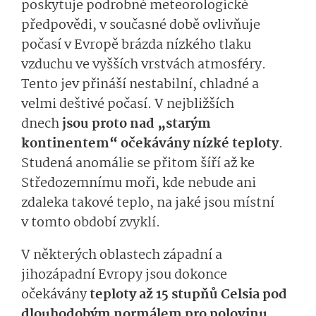
poskytuje podrobné meteorologické
předpovědi, v současné době ovlivňuje
počasí v Evropě brázda nízkého tlaku
vzduchu ve vyšších vrstvách atmosféry.
Tento jev přináší nestabilní, chladné a
velmi deštivé počasí. V nejbližších
dnech
jsou proto nad „starým
kontinentem“ očekávány nízké teploty
.
Studená anomálie se přitom šíří až ke
Středozemnímu moři, kde nebude ani
zdaleka takové teplo, na jaké jsou místní
v tomto období zvyklí.
V některých oblastech západní a
jihozápadní Evropy jsou dokonce
očekávány
teploty až 15 stupňů Celsia pod
dlouhodobým normálem pro polovinu