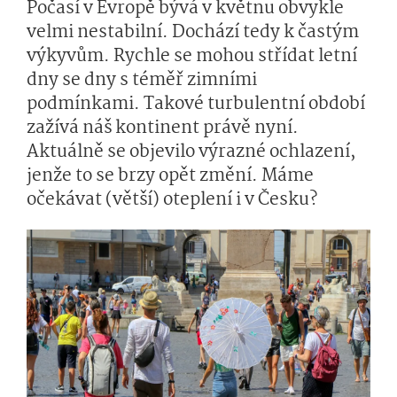
Počasí v Evropě bývá v květnu obvykle
velmi nestabilní. Dochází tedy k častým
výkyvům. Rychle se mohou střídat letní
dny se dny s téměř zimními
podmínkami. Takové turbulentní období
zažívá náš kontinent právě nyní.
Aktuálně se objevilo výrazné ochlazení,
jenže to se brzy opět změní. Máme
očekávat (větší) oteplení i v Česku?