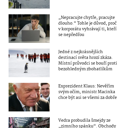
„Nepracujte chytře, pracujte
dlouho.“ Tohle je důvod, proč
v korporátu vyhrávají ti, kteří
se nepředřou
Jedné z nejkrásnějších
destinací světa hrozí zkáza.
Místní průvodci se bouří proti
bezohledným zbohatlíkům
Exprezident Klaus: Nevěřím
svým očím, ministr Macinka
chce být asi se všemi za dobře
Vedra probudila šmejdy ze
„zimního spánku“. Obchody