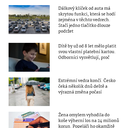
Dálkový klíček od auta má
skrytou funkci, která se hodí
zejména v těchto vedrech.
Stačí jedno tlačítko dlouze
podržet
Dítě by už od 8 let mělo platit
svou vlastní platební kartou.
Odborníci vysvětlují, proč
Extrémní vedra končí. Česko
čeká několik dnů deště a
výrazná změna počasí
Žena omylem vyhodila do
koše výherní los na 24 milionů
korun. Popeláři ho okamžitě