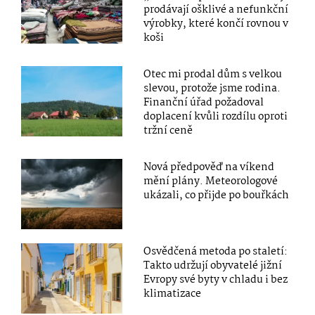
prodávají ošklivé a nefunkční
výrobky, které končí rovnou v
koši
Otec mi prodal dům s velkou
slevou, protože jsme rodina.
Finanční úřad požadoval
doplacení kvůli rozdílu oproti
tržní ceně
Nová předpověď na víkend
mění plány. Meteorologové
ukázali, co přijde po bouřkách
Osvědčená metoda po staletí:
Takto udržují obyvatelé jižní
Evropy své byty v chladu i bez
klimatizace