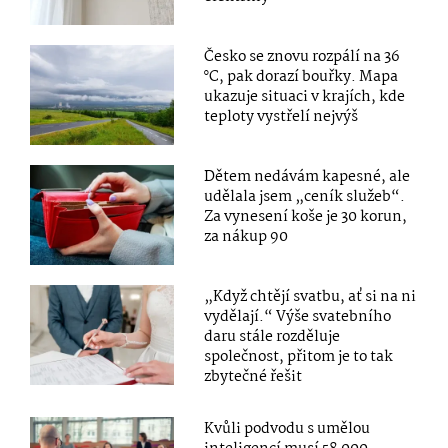
Česko se znovu rozpálí na 36
°C, pak dorazí bouřky. Mapa
ukazuje situaci v krajích, kde
teploty vystřelí nejvýš
Dětem nedávám kapesné, ale
udělala jsem „ceník služeb“.
Za vynesení koše je 30 korun,
za nákup 90
„Když chtějí svatbu, ať si na ni
vydělají.“ Výše svatebního
daru stále rozděluje
společnost, přitom je to tak
zbytečné řešit
Kvůli podvodu s umělou