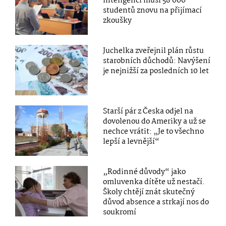
inteligencí musí 58 000
studentů znovu na přijímací
zkoušky
Juchelka zveřejnil plán růstu
starobních důchodů: Navýšení
je nejnižší za posledních 10 let
Starší pár z Česka odjel na
dovolenou do Ameriky a už se
nechce vrátit: „Je to všechno
lepší a levnější“
„Rodinné důvody“ jako
omluvenka dítěte už nestačí.
Školy chtějí znát skutečný
důvod absence a strkají nos do
soukromí