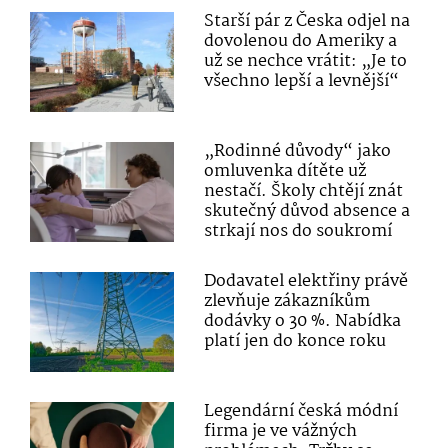
Starší pár z Česka odjel na
dovolenou do Ameriky a
už se nechce vrátit: „Je to
všechno lepší a levnější“
„Rodinné důvody“ jako
omluvenka dítěte už
nestačí. Školy chtějí znát
skutečný důvod absence a
strkají nos do soukromí
Dodavatel elektřiny právě
zlevňuje zákazníkům
dodávky o 30 %. Nabídka
platí jen do konce roku
Legendární česká módní
firma je ve vážných