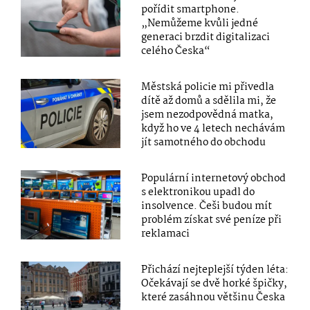
pořídit smartphone.
„Nemůžeme kvůli jedné
generaci brzdit digitalizaci
celého Česka“
Městská policie mi přivedla
dítě až domů a sdělila mi, že
jsem nezodpovědná matka,
když ho ve 4 letech nechávám
jít samotného do obchodu
Populární internetový obchod
s elektronikou upadl do
insolvence. Češi budou mít
problém získat své peníze při
reklamaci
Přichází nejteplejší týden léta:
Očekávají se dvě horké špičky,
které zasáhnou většinu Česka