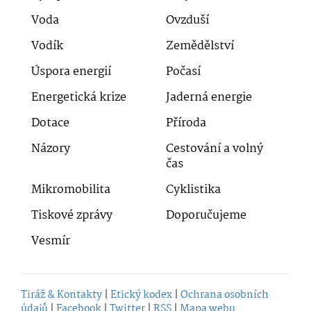
Voda
Ovzduší
Vodík
Zemědělství
Úspora energií
Počasí
Energetická krize
Jaderná energie
Dotace
Příroda
Názory
Cestování a volný
čas
Mikromobilita
Cyklistika
Tiskové zprávy
Doporučujeme
Vesmír
Tiráž & Kontakty
|
Etický kodex
|
Ochrana osobních
údajů
|
Facebook
|
Twitter
|
RSS
|
Mapa webu