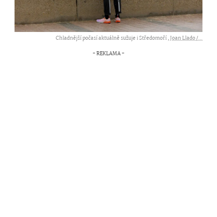
Chladnější počasí aktuálně sužuje i Středomoří ,
Joan Llado /...