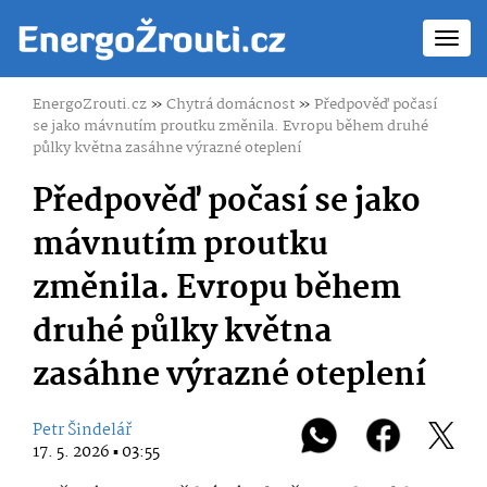
Toggl
navig
EnergoZrouti.cz
»
Chytrá domácnost
»
Předpověď počasí
se jako mávnutím proutku změnila. Evropu během druhé
půlky května zasáhne výrazné oteplení
Předpověď počasí se jako
mávnutím proutku
změnila. Evropu během
druhé půlky května
zasáhne výrazné oteplení
Petr Šindelář
17. 5. 2026 ▪ 03:55