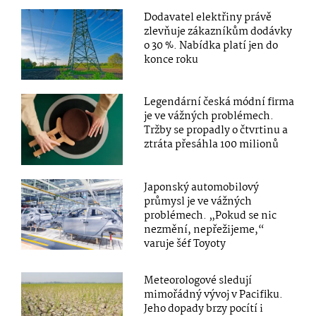
Dodavatel elektřiny právě
zlevňuje zákazníkům dodávky
o 30 %. Nabídka platí jen do
konce roku
Legendární česká módní firma
je ve vážných problémech.
Tržby se propadly o čtvrtinu a
ztráta přesáhla 100 milionů
Japonský automobilový
průmysl je ve vážných
problémech. „Pokud se nic
nezmění, nepřežijeme,“
varuje šéf Toyoty
Meteorologové sledují
mimořádný vývoj v Pacifiku.
Jeho dopady brzy pocítí i