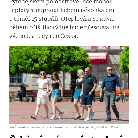
Pyrenejském poloostrově. Zde mohou
teploty stoupnout během několika dní
o téměř 15 stupňů! Oteplování se navíc
během příštího týdne bude přesouvat na
východ, a tedy i do Česka.
Ve Španělsku mohou už v polovině příštího týdne padat „třicítky" ,
Popescu –...