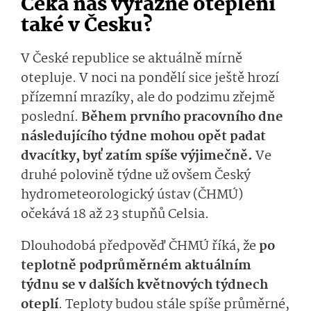
Čeká nás výrazné oteplení
také v Česku?
V České republice se aktuálně mírně
otepluje. V noci na pondělí sice ještě hrozí
přízemní mrazíky, ale do podzimu zřejmě
poslední.
Během prvního pracovního dne
následujícího týdne mohou opět padat
dvacítky, byť zatím spíše výjimečně.
Ve
druhé polovině týdne už ovšem Český
hydrometeorologický ústav (ČHMÚ)
očekává 18 až 23 stupňů Celsia.
Dlouhodobá předpověď ČHMÚ říká, že
po
teplotně podprůměrném aktuálním
týdnu se v dalších květnových týdnech
oteplí
. Teploty budou stále spíše průměrné,