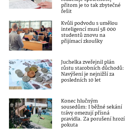
přitom je to tak zbytečné
řešit
Kvůli podvodu s umělou
inteligencí musí 58 000
studentů znovu na
přijímací zkoušky
Juchelka zveřejnil plán
růstu starobních důchodů:
Navýšení je nejnižší za
posledních 10 let
Konec hlučným
sousedům: I běžné sekání
trávy omezují přísná
pravidla. Za porušení hrozí
pokuta