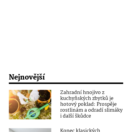
Nejnovější
Zahradní hnojivo z
kuchyňských zbytků je
hotový poklad: Prospěje
rostlinám a odradí slimáky
i další škůdce
Konec klasických