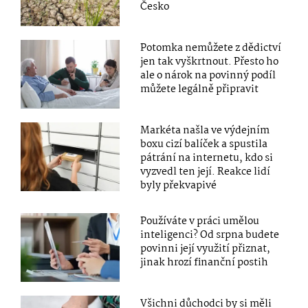
Česko
Potomka nemůžete z dědictví
jen tak vyškrtnout. Přesto ho
ale o nárok na povinný podíl
můžete legálně připravit
Markéta našla ve výdejním
boxu cizí balíček a spustila
pátrání na internetu, kdo si
vyzvedl ten její. Reakce lidí
byly překvapivé
Používáte v práci umělou
inteligenci? Od srpna budete
povinni její využití přiznat,
jinak hrozí finanční postih
Všichni důchodci by si měli