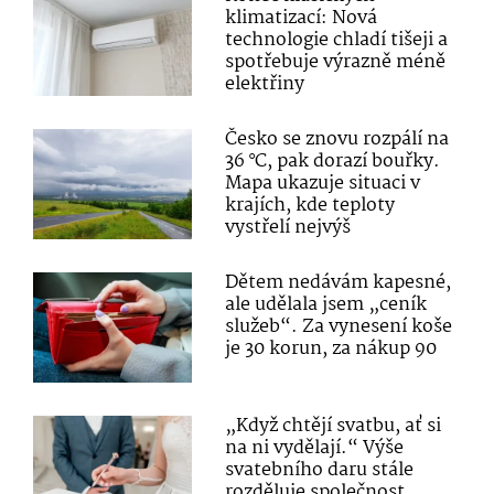
klimatizací: Nová
technologie chladí tišeji a
spotřebuje výrazně méně
elektřiny
Česko se znovu rozpálí na
36 °C, pak dorazí bouřky.
Mapa ukazuje situaci v
krajích, kde teploty
vystřelí nejvýš
Dětem nedávám kapesné,
ale udělala jsem „ceník
služeb“. Za vynesení koše
je 30 korun, za nákup 90
„Když chtějí svatbu, ať si
na ni vydělají.“ Výše
svatebního daru stále
rozděluje společnost,