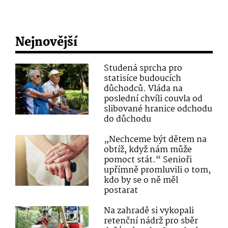
Nejnovější
Studená sprcha pro
statisíce budoucích
důchodců. Vláda na
poslední chvíli couvla od
slibované hranice odchodu
do důchodu
„Nechceme být dětem na
obtíž, když nám může
pomoct stát.“ Senioři
upřímně promluvili o tom,
kdo by se o ně měl
postarat
Na zahradě si vykopali
retenční nádrž pro sběr