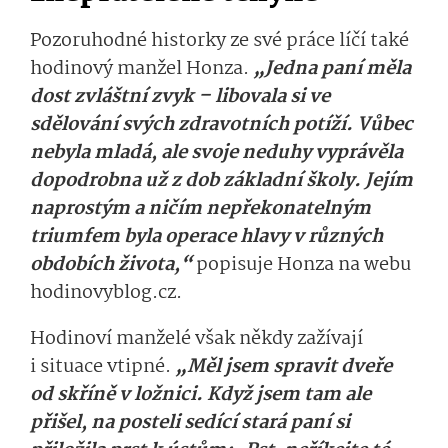
Pozoruhodné historky ze své práce líčí také
hodinový manžel Honza.
„Jedna paní měla
dost zvláštní zvyk – libovala si ve
sdělování svých zdravotních potíží. Vůbec
nebyla mladá, ale svoje neduhy vyprávěla
dopodrobna už z dob základní školy. Jejím
naprostým a ničím nepřekonatelným
triumfem byla operace hlavy v různých
obdobích života,“
popisuje Honza na webu
hodinovyblog.cz.
Hodinoví manželé však někdy zažívají
i situace vtipné.
„Měl jsem spravit dveře
od skříně v ložnici. Když jsem tam ale
přišel, na posteli sedící stará paní si