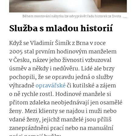
Během montování nábytku lze odvyprávět řadu historek ze života. ,
...
Služba s mladou historií
Když se Vladimír Šimík z Brna v roce
2005 stal prvním hodinovým manželem
v Česku, název jeho živnosti vzbuzoval
úsměv a někdy i nedůvěru. Lidé ale brzy
pochopili, že se opravdu jedná o služby
výhradně
opravářské
či kutilské a zájem
o ně rychle rostl. Hodinové manžele si
přitom zdaleka neobjednávají jen osamělé
ženy. Mezi klienty se najdou i muži nebo
vdané ženy, jejichž manželé jsou příliš
zaneprázdněni prací nebo na manuální