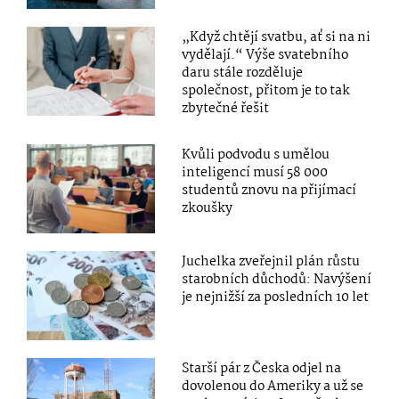
„Když chtějí svatbu, ať si na ni
vydělají.“ Výše svatebního
daru stále rozděluje
společnost, přitom je to tak
zbytečné řešit
Kvůli podvodu s umělou
inteligencí musí 58 000
studentů znovu na přijímací
zkoušky
Juchelka zveřejnil plán růstu
starobních důchodů: Navýšení
je nejnižší za posledních 10 let
Starší pár z Česka odjel na
dovolenou do Ameriky a už se