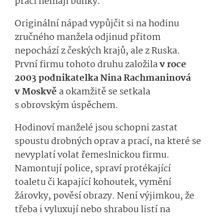
práci nemají buňky.
Originální nápad vypůjčit si na hodinu
zručného manžela odjinud přitom
nepochází z českých krajů, ale z Ruska.
První firmu tohoto druhu založila
v roce
2003 podnikatelka Nina Rachmaninová
v Moskvě
a okamžitě se setkala
s obrovským úspěchem.
Hodinoví manželé jsou schopni zastat
spoustu drobných oprav a prací, na které se
nevyplatí volat řemeslnickou firmu.
Namontují police, spraví protékající
toaletu či kapající kohoutek, vymění
žárovky, pověsí obrazy. Není výjimkou, že
třeba i vyluxují nebo shrabou listí na