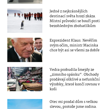
Jedné z nejkrásnějších
destinací světa hrozí zkáza.
Místní průvodci se bouří proti
bezohledným zbohatlíkům
Exprezident Klaus: Nevěřím
svým očím, ministr Macinka
chce být asi se všemi za dobře
Vedra probudila šmejdy ze
„zimního spánku“. Obchody
prodávají ošklivé a nefunkční
výrobky, které končí rovnou v
koši
Otec mi prodal dům s velkou
slevou, protože jsme rodina.