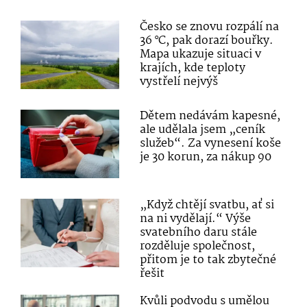
Česko se znovu rozpálí na
36 °C, pak dorazí bouřky.
Mapa ukazuje situaci v
krajích, kde teploty
vystřelí nejvýš
Dětem nedávám kapesné,
ale udělala jsem „ceník
služeb“. Za vynesení koše
je 30 korun, za nákup 90
„Když chtějí svatbu, ať si
na ni vydělají.“ Výše
svatebního daru stále
rozděluje společnost,
přitom je to tak zbytečné
řešit
Kvůli podvodu s umělou