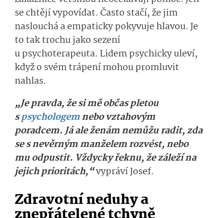
se chtějí vypovídat. Často stačí, že jim
naslouchá a empaticky pokyvuje hlavou. Je
to tak trochu jako sezení
u psychoterapeuta. Lidem psychicky uleví,
když o svém trápení mohou promluvit
nahlas.
„Je pravda, že si mě občas pletou
s
psychologem
nebo vztahovým
poradcem. Já ale ženám nemůžu radit, zda
se s nevěrným manželem rozvést, nebo
mu odpustit. Vždycky řeknu, že záleží na
jejich prioritách,“
vypráví Josef.
Zdravotní neduhy a
znepřátelené tchyně