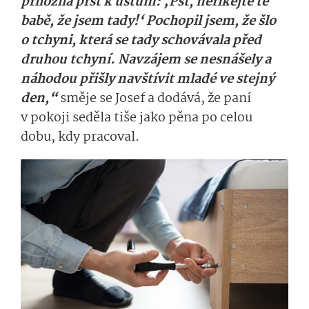
přiložila prst k ústům: ‚Pst, neříkejte té
babě, že jsem tady!‘ Pochopil jsem, že šlo
o tchyni, která se tady schovávala před
druhou tchyní. Navzájem se nesnášely a
náhodou přišly navštívit mladé ve stejný
den,“
směje se Josef a dodává, že paní
v pokoji seděla tiše jako pěna po celou
dobu, kdy pracoval.