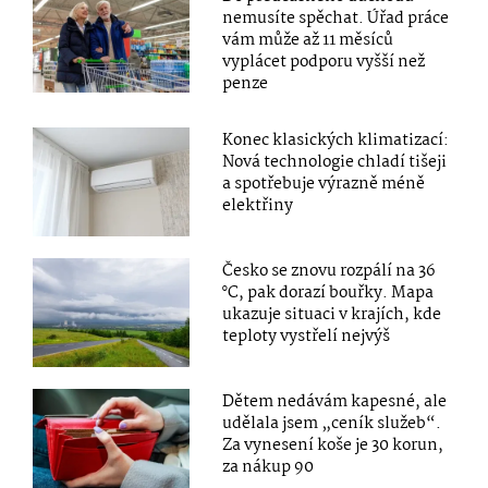
nemusíte spěchat. Úřad práce
vám může až 11 měsíců
vyplácet podporu vyšší než
penze
Konec klasických klimatizací:
Nová technologie chladí tišeji
a spotřebuje výrazně méně
elektřiny
Česko se znovu rozpálí na 36
°C, pak dorazí bouřky. Mapa
ukazuje situaci v krajích, kde
teploty vystřelí nejvýš
Dětem nedávám kapesné, ale
udělala jsem „ceník služeb“.
Za vynesení koše je 30 korun,
za nákup 90