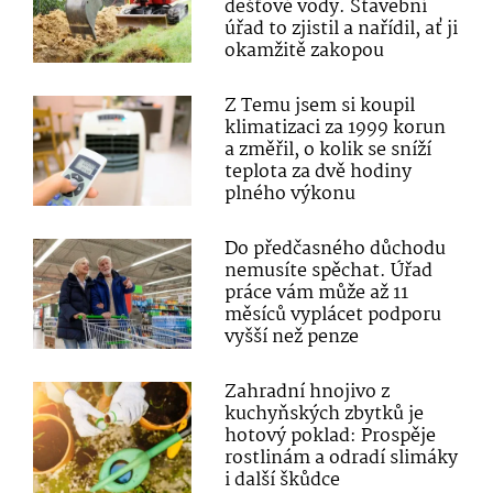
dešťové vody. Stavební
úřad to zjistil a nařídil, ať ji
okamžitě zakopou
Z Temu jsem si koupil
klimatizaci za 1999 korun
a změřil, o kolik se sníží
teplota za dvě hodiny
plného výkonu
Do předčasného důchodu
nemusíte spěchat. Úřad
práce vám může až 11
měsíců vyplácet podporu
vyšší než penze
Zahradní hnojivo z
kuchyňských zbytků je
hotový poklad: Prospěje
rostlinám a odradí slimáky
i další škůdce