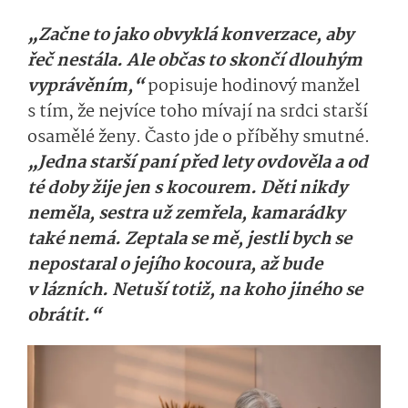
„Začne to jako obvyklá konverzace, aby
řeč nestála. Ale občas to skončí dlouhým
vyprávěním,“
popisuje hodinový manžel
s tím, že nejvíce toho mívají na srdci starší
osamělé ženy. Často jde o příběhy smutné.
„Jedna starší paní před lety ovdověla a od
té doby žije jen s kocourem. Děti nikdy
neměla, sestra už zemřela, kamarádky
také nemá. Zeptala se mě, jestli bych se
nepostaral o jejího kocoura, až bude
v lázních. Netuší totiž, na koho jiného se
obrátit.“