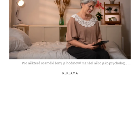
Pro některé osamělé ženy je hodinový manžel něco jako psycholog. ,
...