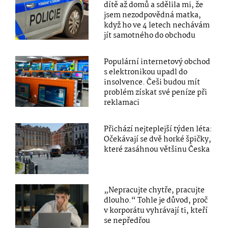
dítě až domů a sdělila mi, že
jsem nezodpovědná matka,
když ho ve 4 letech nechávám
jít samotného do obchodu
Populární internetový obchod
s elektronikou upadl do
insolvence. Češi budou mít
problém získat své peníze při
reklamaci
Přichází nejteplejší týden léta:
Očekávají se dvě horké špičky,
které zasáhnou většinu Česka
„Nepracujte chytře, pracujte
dlouho.“ Tohle je důvod, proč
v korporátu vyhrávají ti, kteří
se nepředřou