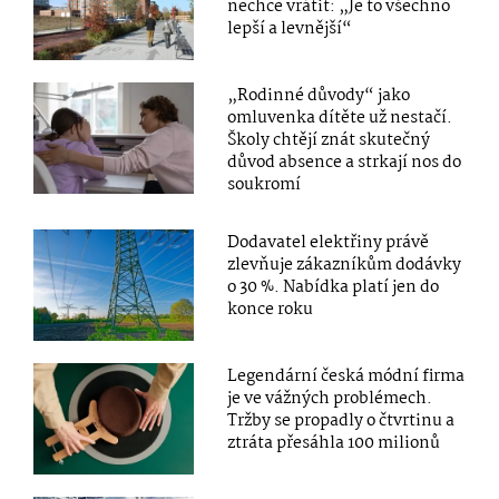
nechce vrátit: „Je to všechno
lepší a levnější“
„Rodinné důvody“ jako
omluvenka dítěte už nestačí.
Školy chtějí znát skutečný
důvod absence a strkají nos do
soukromí
Dodavatel elektřiny právě
zlevňuje zákazníkům dodávky
o 30 %. Nabídka platí jen do
konce roku
Legendární česká módní firma
je ve vážných problémech.
Tržby se propadly o čtvrtinu a
ztráta přesáhla 100 milionů