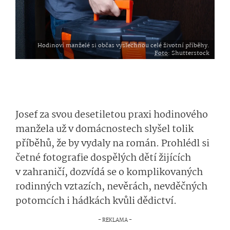
Hodinoví manželé si občas vyslechnou celé životní příběhy.
Foto
: Shutterstock
Josef za svou desetiletou praxi hodinového
manžela už v domácnostech slyšel tolik
příběhů, že by vydaly na román. Prohlédl si
četné fotografie dospělých dětí žijících
v zahraničí, dozvídá se o komplikovaných
rodinných vztazích, nevěrách, nevděčných
potomcích i hádkách kvůli dědictví.