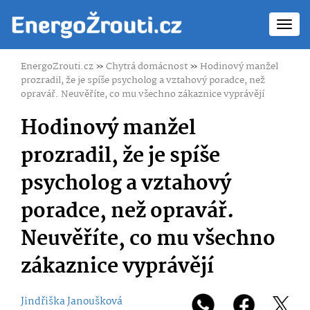
Toggl
navig
EnergoZrouti.cz
»
Chytrá domácnost
»
Hodinový manžel
prozradil, že je spíše psycholog a vztahový poradce, než
opravář. Neuvěříte, co mu všechno zákaznice vyprávějí
Hodinový manžel
prozradil, že je spíše
psycholog a vztahový
poradce, než opravář.
Neuvěříte, co mu všechno
zákaznice vyprávějí
Jindřiška Janoušková