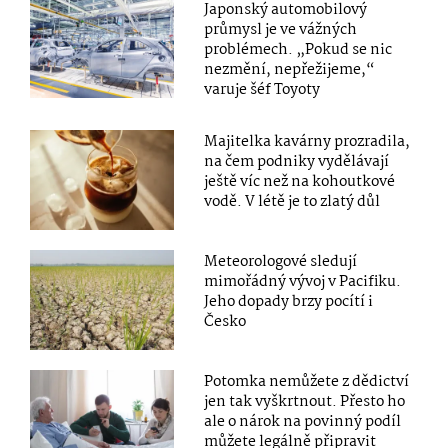
Japonský automobilový
průmysl je ve vážných
problémech. „Pokud se nic
nezmění, nepřežijeme,“
varuje šéf Toyoty
Majitelka kavárny prozradila,
na čem podniky vydělávají
ještě víc než na kohoutkové
vodě. V létě je to zlatý důl
Meteorologové sledují
mimořádný vývoj v Pacifiku.
Jeho dopady brzy pocítí i
Česko
Potomka nemůžete z dědictví
jen tak vyškrtnout. Přesto ho
ale o nárok na povinný podíl
můžete legálně připravit