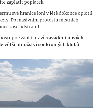
íte zaplatit poplatek.
ermu své hranice loni v létě dokonce oplotil
ikety. Po masivním protestu místních
onec zase odstranil.
 postupně zabíjí právě
zavádění nových
tále větší množství soukromých klubů