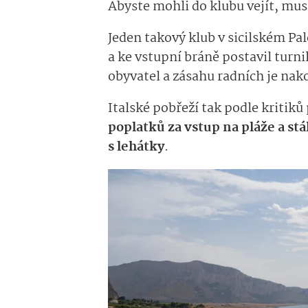
Abyste mohli do klubu vejít, mus
Jeden takový klub v sicilském Pal
a ke vstupní bráně postavil turn
obyvatel a zásahu radních je nak
Italské pobřeží tak podle kritiků
poplatků za vstup na pláže a s
s lehátky
.