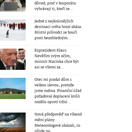
důvod, proč v korporátu
vyhrávají ti, kteří se...
Jedné z nejkrásnějších
destinací světa hrozí zkáza.
Místní průvodci se bouří
proti bezohledným...
Exprezident Klaus:
Nevěřím svým očím,
ministr Macinka chce být
asi se všemi za...
Otec mi prodal dům s
velkou slevou, protože
jsme rodina. Finanční úřad
požadoval doplacení kvůli
rozdílu oproti tržní...
Nová předpověď na víkend
mění plány.
Meteorologové ukázali, co
přijde po...