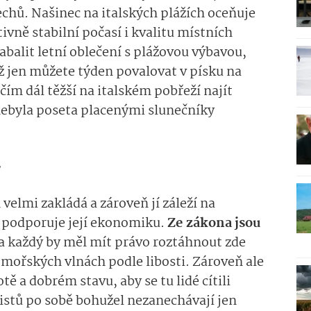
Čechů. Našinec na italských plážích oceňuje
vně stabilní počasí i kvalitu místních
abalit letní oblečení s plážovou výbavou,
ž jen můžete týden povalovat v písku na
 čím dál těžší na italském pobřeží najít
nebyla poseta placenými slunečníky
ý
h velmi zakládá a zároveň jí záleží na
ě podporuje její ekonomiku.
Ze zákona jsou
a každý by měl mít právo roztáhnout zde
v mořských vlnách podle libosti. Zároveň ale
ě a dobrém stavu, aby se tu lidé cítili
istů po sobě bohužel nezanechávají jen