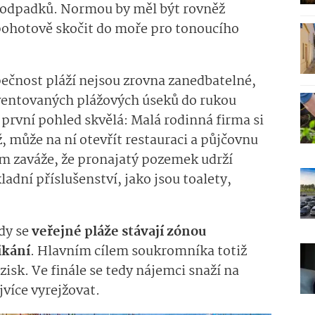
y odpadků. Normou by měl být rovněž
 pohotově skočit do moře pro tonoucího
pečnost pláží nejsou zrovna zanedbatelné,
kventovaných plážových úseků do rukou
 první pohled skvělá: Malá rodinná firma si
 může na ní otevřít restauraci a půjčovnu
ům zaváže, že pronajatý pozemek udrží
ladní příslušenství, jako jsou toalety,
kdy se
veřejné pláže stávají zónou
ikání
. Hlavním cílem soukromníka totiž
zisk. Ve finále se tedy nájemci snaží na
jvíce vyrejžovat.