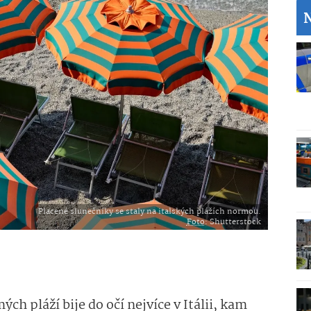
Placené slunečníky se staly na italských plážích normou.
Foto
: Shutterstock
h pláží bije do očí nejvíce v Itálii, kam