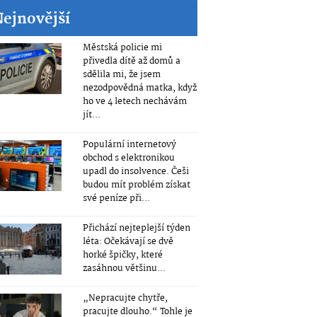
Nejnovější
Městská policie mi
přivedla dítě až domů a
sdělila mi, že jsem
nezodpovědná matka, když
ho ve 4 letech nechávám
jít...
Populární internetový
obchod s elektronikou
upadl do insolvence. Češi
budou mít problém získat
své peníze při...
Přichází nejteplejší týden
léta: Očekávají se dvě
horké špičky, které
zasáhnou většinu...
„Nepracujte chytře,
pracujte dlouho.“ Tohle je