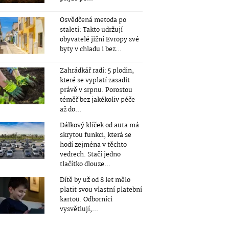
Osvědčená metoda po
staletí: Takto udržují
obyvatelé jižní Evropy své
byty v chladu i bez...
Zahrádkář radí: 5 plodin,
které se vyplatí zasadit
právě v srpnu. Porostou
téměř bez jakékoliv péče
až do...
Dálkový klíček od auta má
skrytou funkci, která se
hodí zejména v těchto
vedrech. Stačí jedno
tlačítko dlouze...
Dítě by už od 8 let mělo
platit svou vlastní platební
kartou. Odborníci
vysvětlují,...