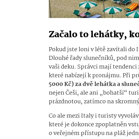
Začalo to lehátky, k
Pokud jste loni v létě zavítali do 
Dlouhé řady slunečníků, pod nimi
vaši deku. Správci mají tendenci 
které nabízejí k pronájmu. Při 
5000 Kč) za dvě lehátka a slune
nejen Češi, ale ani „bohatší“ tur
prázdnotou, zatímco na skromnýc
Co ale mezi Italy i turisty vyvolá
které je dokonce zpoplatněn vst
o veřejném přístupu na pláž jedn