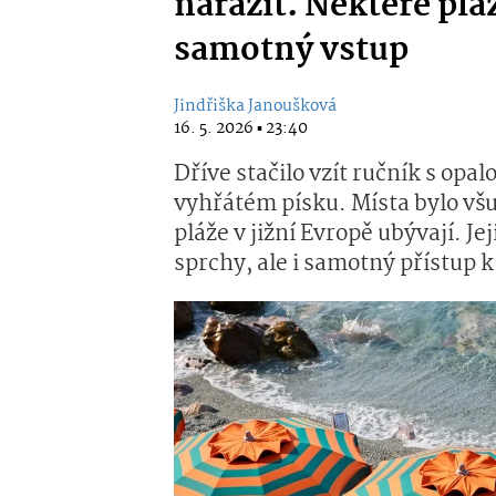
narazit. Některé pláž
samotný vstup
Jindřiška Janoušková
16. 5. 2026 ▪ 23:40
Dříve stačilo vzít ručník s opa
vyhřátém písku. Místa bylo všu
pláže v jižní Evropě ubývají. Je
sprchy, ale i samotný přístup k