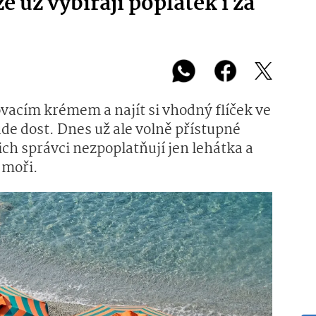
e už vybírají poplatek i za
lovacím krémem a najít si vhodný flíček ve
de dost. Dnes už ale volně přístupné
jich správci nezpoplatňují jen lehátka a
 moři.