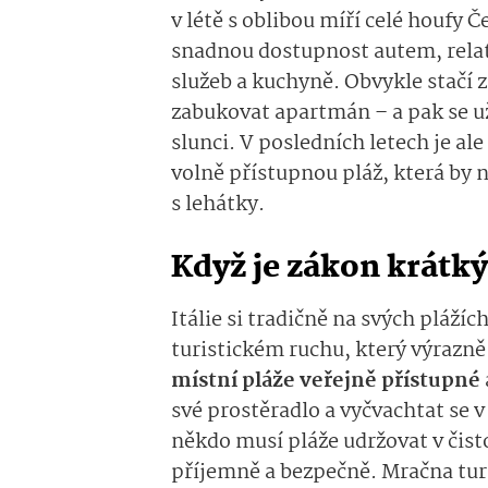
v létě s oblibou míří celé houfy 
snadnou dostupnost autem, relati
služeb a kuchyně. Obvykle stačí z
zabukovat apartmán – a pak se u
slunci. V posledních letech je ale
volně přístupnou pláž, která by 
s lehátky.
Když je zákon krátk
Itálie si tradičně na svých plážíc
turistickém ruchu, který výrazn
místní pláže veřejně přístupné
své prostěradlo a vyčvachtat se 
někdo musí pláže udržovat v čistot
příjemně a bezpečně. Mračna tur