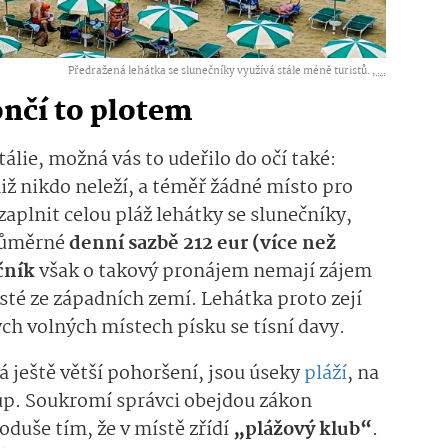
Předražená lehátka se slunečníky využívá stále méně turistů. ,
...
ončí to plotem
Itálie, možná vás to udeřilo do očí také:
ž nikdo neleží, a téměř žádné místo pro
zaplnit celou pláž lehátky se slunečníky,
průměrné
denní sazbě 212 eur (více než
čník
však o takový pronájem nemají zájem
isté ze západních zemí. Lehátka proto zejí
h volných místech písku se tísní davy.
vá ještě větší pohoršení, jsou úseky
pláží
, na
up. Soukromí správci obejdou zákon
oduše tím, že v místě zřídí
„plážový klub“
.