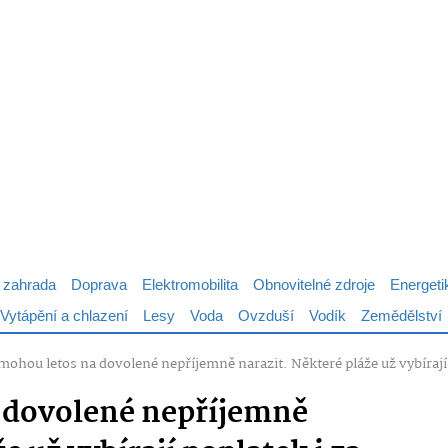
 zahrada
Doprava
Elektromobilita
Obnovitelné zdroje
Energeti
Vytápění a chlazení
Lesy
Voda
Ovzduší
Vodík
Zemědělství
 mohou letos na dovolené nepříjemně narazit. Některé pláže už vybírají
a dovolené nepříjemně