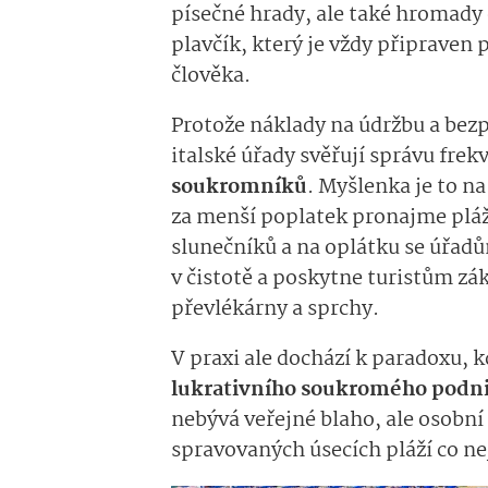
písečné hrady, ale také hromad
plavčík, který je vždy připraven
člověka.
Protože náklady na údržbu a bez
italské úřady svěřují správu fre
soukromníků
. Myšlenka je to na
za menší poplatek pronajme pláž,
slunečníků a na oplátku se úřad
v čistotě a poskytne turistům zák
převlékárny a sprchy.
V praxi ale dochází k paradoxu, 
lukrativního soukromého podn
nebývá veřejné blaho, ale osobní 
spravovaných úsecích pláží co ne