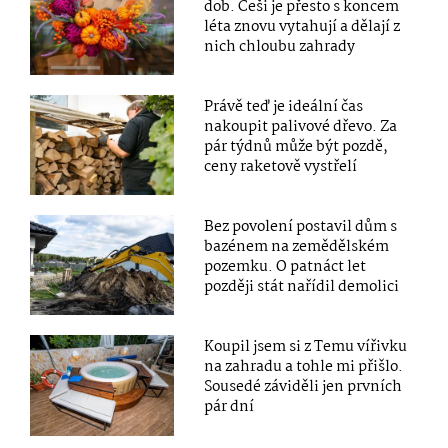
dob. Češi je přesto s koncem
léta znovu vytahují a dělají z
nich chloubu zahrady
Právě teď je ideální čas
nakoupit palivové dřevo. Za
pár týdnů může být pozdě,
ceny raketově vystřelí
Bez povolení postavil dům s
bazénem na zemědělském
pozemku. O patnáct let
později stát nařídil demolici
Koupil jsem si z Temu vířivku
na zahradu a tohle mi přišlo.
Sousedé záviděli jen prvních
pár dní