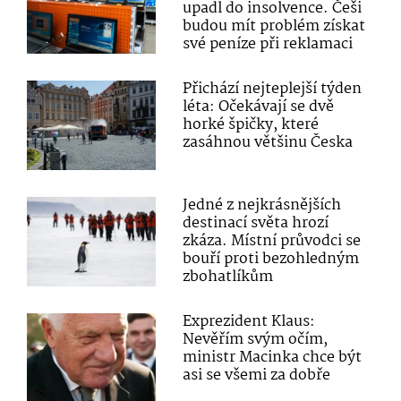
upadl do insolvence. Češi
budou mít problém získat
své peníze při reklamaci
Přichází nejteplejší týden
léta: Očekávají se dvě
horké špičky, které
zasáhnou většinu Česka
Jedné z nejkrásnějších
destinací světa hrozí
zkáza. Místní průvodci se
bouří proti bezohledným
zbohatlíkům
Exprezident Klaus:
Nevěřím svým očím,
ministr Macinka chce být
asi se všemi za dobře