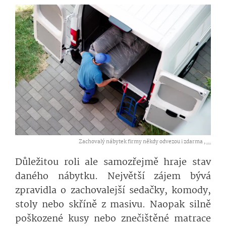
Zachovalý nábytek firmy někdy odvezou i zdarma ,
...
Důležitou roli ale samozřejmě hraje stav
daného nábytku. Největší zájem bývá
zpravidla o zachovalejší sedačky, komody,
stoly nebo skříně z masivu. Naopak silně
poškozené kusy nebo znečištěné matrace