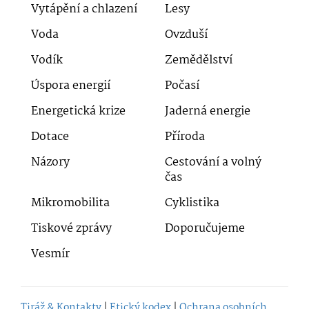
Vytápění a chlazení
Lesy
Voda
Ovzduší
Vodík
Zemědělství
Úspora energií
Počasí
Energetická krize
Jaderná energie
Dotace
Příroda
Názory
Cestování a volný
čas
Mikromobilita
Cyklistika
Tiskové zprávy
Doporučujeme
Vesmír
Tiráž & Kontakty
|
Etický kodex
|
Ochrana osobních