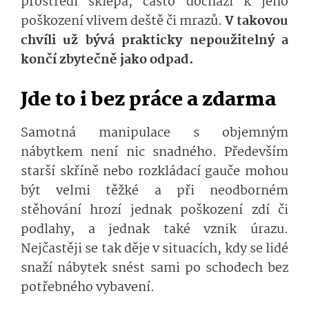
prostředí sklepa, často dochází k jeho
poškození vlivem deště či mrazů.
V takovou
chvíli už bývá prakticky nepoužitelný a
končí zbytečně jako odpad.
Jde to i bez práce a zdarma
Samotná manipulace s objemným
nábytkem není nic snadného. Především
starší skříně nebo rozkládací gauče mohou
být velmi těžké a při neodborném
stěhování hrozí jednak poškození zdí či
podlahy, a jednak také vznik úrazu.
Nejčastěji se tak děje v situacích, kdy se lidé
snaží nábytek snést sami po schodech bez
potřebného vybavení.