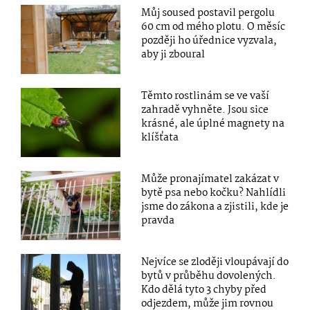
Můj soused postavil pergolu
60 cm od mého plotu. O měsíc
později ho úřednice vyzvala,
aby ji zboural
Těmto rostlinám se ve vaší
zahradě vyhněte. Jsou sice
krásné, ale úplné magnety na
klíšťata
Může pronajímatel zakázat v
bytě psa nebo kočku? Nahlídli
jsme do zákona a zjistili, kde je
pravda
Nejvíce se zloději vloupávají do
bytů v průběhu dovolených.
Kdo dělá tyto 3 chyby před
odjezdem, může jim rovnou