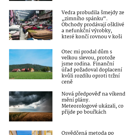
Vedra probudila šmejdy ze
„zimního spánku“.
Obchody prodávají ošklivé
a nefunkční výrobky,
které končí rovnou v koši
Otec mi prodal dům s
velkou slevou, protože
jsme rodina. Finanční
úřad požadoval doplacení
kvůli rozdílu oproti tržní
ceně
Nová předpověď na víkend
mění plány.
Meteorologové ukázali, co
přijde po bouřkách
Osvědčená metoda po