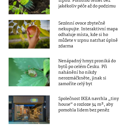
srpnu. Porostou téměř bez
jakékoliv péče až do podzimu
Sezónní ovoce zbytečně
nekupujte. Interaktivní mapa
odhaluje místa, kde si ho
můžete v srpnu natrhat úplně
zdarma
Nenápadný hmyz proniká do
bytů po celém Česku. Při
nahánění ho nikdy
nerozmáčkněte, jinak si
zamoříte celý byt
Společnost IKEA navrhla „tiny
house“ o rozloze 34 m², aby
pomohla lidem bez peněz