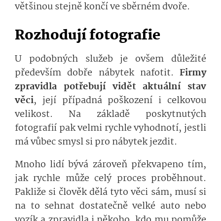
většinou stejně končí ve sběrném dvoře.
Rozhodují fotografie
U podobných služeb je ovšem důležité
především dobře nábytek nafotit.
Firmy
zpravidla potřebují vidět aktuální stav
věci
, její případná poškození i celkovou
velikost. Na základě poskytnutých
fotografií pak velmi rychle vyhodnotí, jestli
má vůbec smysl si pro nábytek jezdit.
Mnoho lidí bývá zároveň překvapeno tím,
jak rychle může celý proces proběhnout.
Pakliže si člověk dělá tyto věci sám, musí si
na to sehnat dostatečně velké auto nebo
vozík a zpravidla i někoho, kdo mu pomůže