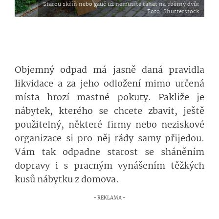
Starou skříň nebo gauč už nemusíte tahat na sběrný dvůr
Foto
: Shutterstock
Objemný odpad má jasně daná pravidla
likvidace a za jeho odložení mimo určená
místa hrozí mastné pokuty. Pakliže je
nábytek, kterého se chcete zbavit, ještě
použitelný, některé firmy nebo neziskové
organizace si pro něj rády samy přijedou.
Vám tak odpadne starost se sháněním
dopravy i s pracným vynášením těžkých
kusů nábytku z domova.