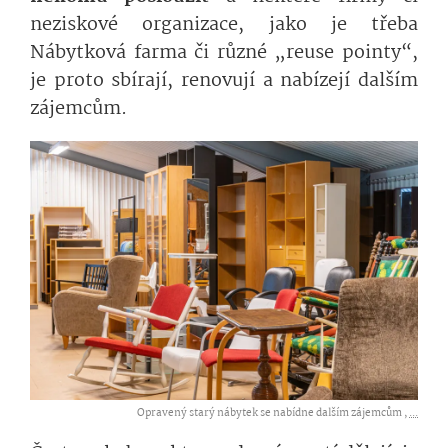
neziskové organizace, jako je třeba
Nábytková farma či různé „reuse pointy“,
je proto sbírají, renovují a nabízejí dalším
zájemcům.
Opravený starý nábytek se nabídne dalším zájemcům ,
...