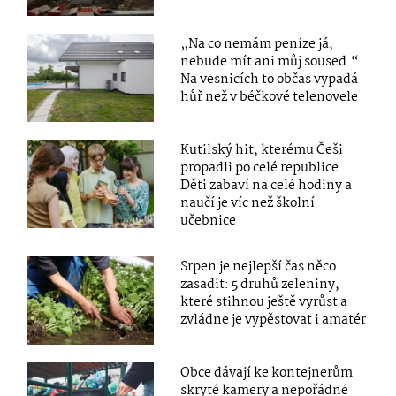
„Na co nemám peníze já,
nebude mít ani můj soused.“
Na vesnicích to občas vypadá
hůř než v béčkové telenovele
Kutilský hit, kterému Češi
propadli po celé republice.
Děti zabaví na celé hodiny a
naučí je víc než školní
učebnice
Srpen je nejlepší čas něco
zasadit: 5 druhů zeleniny,
které stihnou ještě vyrůst a
zvládne je vypěstovat i amatér
Obce dávají ke kontejnerům
skryté kamery a nepořádné