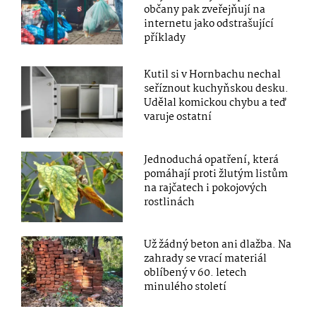
občany pak zveřejňují na
internetu jako odstrašující
příklady
Kutil si v Hornbachu nechal
seříznout kuchyňskou desku.
Udělal komickou chybu a teď
varuje ostatní
Jednoduchá opatření, která
pomáhají proti žlutým listům
na rajčatech i pokojových
rostlinách
Už žádný beton ani dlažba. Na
zahrady se vrací materiál
oblíbený v 60. letech
minulého století