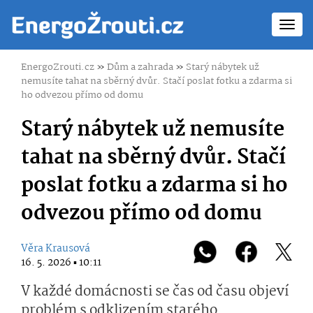
Toggl
navig
EnergoZrouti.cz
»
Dům a zahrada
»
Starý nábytek už
nemusíte tahat na sběrný dvůr. Stačí poslat fotku a zdarma si
ho odvezou přímo od domu
Starý nábytek už nemusíte
tahat na sběrný dvůr. Stačí
poslat fotku a zdarma si ho
odvezou přímo od domu
Věra Krausová
16. 5. 2026 ▪ 10:11
V každé domácnosti se čas od času objeví
problém s odklizením starého