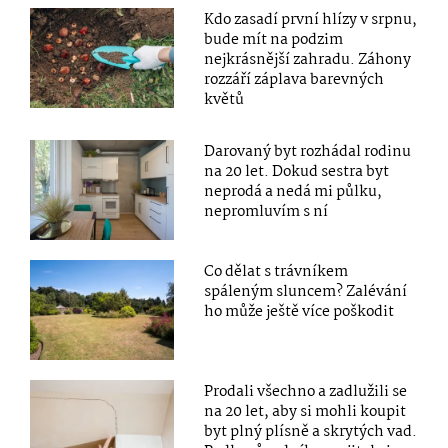
Kdo zasadí první hlízy v srpnu,
bude mít na podzim
nejkrásnější zahradu. Záhony
rozzáří záplava barevných
květů
Darovaný byt rozhádal rodinu
na 20 let. Dokud sestra byt
neprodá a nedá mi půlku,
nepromluvím s ní
Co dělat s trávníkem
spáleným sluncem? Zalévání
ho může ještě více poškodit
Prodali všechno a zadlužili se
na 20 let, aby si mohli koupit
byt plný plísně a skrytých vad.