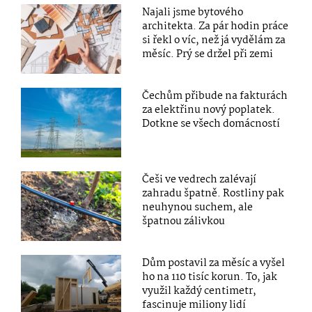
Najali jsme bytového
architekta. Za pár hodin práce
si řekl o víc, než já vydělám za
měsíc. Prý se držel při zemi
Čechům přibude na fakturách
za elektřinu nový poplatek.
Dotkne se všech domácností
Češi ve vedrech zalévají
zahradu špatně. Rostliny pak
neuhynou suchem, ale
špatnou zálivkou
Dům postavil za měsíc a vyšel
ho na 110 tisíc korun. To, jak
využil každý centimetr,
fascinuje miliony lidí