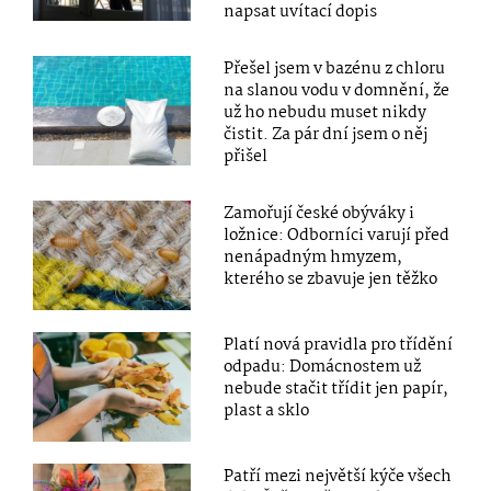
napsat uvítací dopis
Přešel jsem v bazénu z chloru
na slanou vodu v domnění, že
už ho nebudu muset nikdy
čistit. Za pár dní jsem o něj
přišel
Zamořují české obýváky i
ložnice: Odborníci varují před
nenápadným hmyzem,
kterého se zbavuje jen těžko
Platí nová pravidla pro třídění
odpadu: Domácnostem už
nebude stačit třídit jen papír,
plast a sklo
Patří mezi největší kýče všech