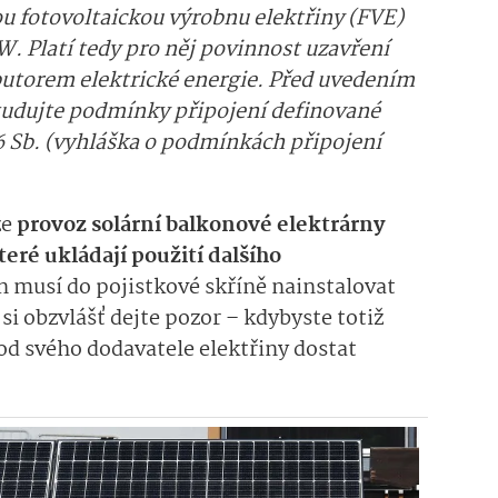
ou fotovoltaickou výrobnu elektřiny (FVE)
. Platí tedy pro něj povinnost uzavření
butorem elektrické energie. Před uvedením
tudujte podmínky připojení definované
6 Sb. (vyhláška o podmínkách připojení
že
provoz solární balkonové elektrárny
teré ukládají použití dalšího
n musí do pojistkové skříně nainstalovat
 si obzvlášť dejte pozor – kdybyste totiž
 od svého dodavatele elektřiny dostat