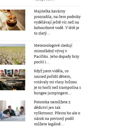
Majitelka kavárny
prozradila, na čem podniky
vydělávají ještě víc než na
kohoutkové vodě. V létě je
to zlatý...
Meteorologové sledují
mimořádný vývoj v
Pacifiku. Jeho dopady brzy
pocítí i...
Když jsem viděla, co
soused pořídil dětem,
vstávaly mi vlasy hrůzou.
Je to horší než trampolína s
bungee jumpingem...
Potomka nemůžete z
dědictví jen tak
vyškrtnout. Přesto ho ale o
nárok na povinný podíl
můžete legálně...