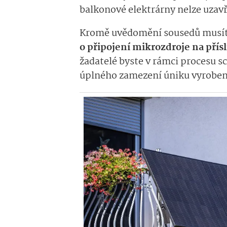
balkonové elektrárny nelze uzavř
Kromě uvědomění sousedů musít
o připojení mikrozdroje na přís
žadatelé byste v rámci procesu 
úplného zamezení úniku vyrobené