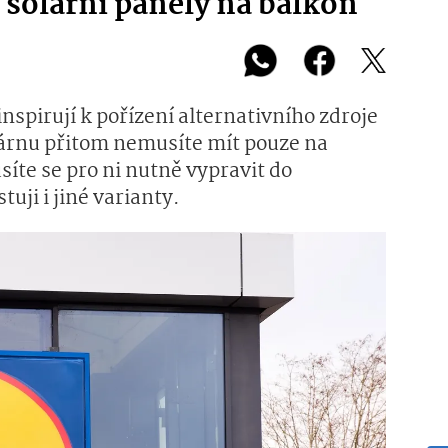
 solární panely na balkon
inspirují k pořízení alternativního zdroje
rárnu přitom nemusíte mít pouze na
íte se pro ni nutně vypravit do
uji i jiné varianty.