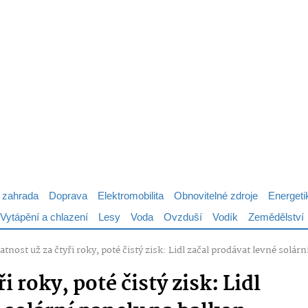
 zahrada
Doprava
Elektromobilita
Obnovitelné zdroje
Energeti
Vytápění a chlazení
Lesy
Voda
Ovzduší
Vodík
Zemědělství
tnost už za čtyři roky, poté čistý zisk: Lidl začal prodávat levné solár
i roky, poté čistý zisk: Lidl