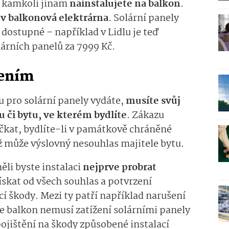
i kamkoli jinam
nainstalujete na balkon
.
ev balkonová elektrárna
. Solární panely
 dostupné – například v Lidlu je teď
lárních panelů za 7999 Kč.
zením
u pro solární panely vydáte,
musíte svůj
 či bytu, ve kterém bydlíte
. Zákazu
čkat, bydlíte-li v památkově chráněné
 může výslovný nesouhlas majitele bytu.
měli byste instalaci
nejprve probrat
získat od všech souhlas a potvrzení
 škody. Mezi ty patří například narušení
že balkon nemusí zatížení solárními panely
pojištění na škody způsobené instalací