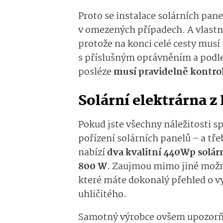
Proto se instalace solárních pane
v omezených případech. A vlastn
protože na konci celé cesty musí 
s příslušným oprávněním a podle
posléze
musí pravidelně kontrol
Solární elektrárna z 
Pokud jste všechny náležitosti s
pořízení solárních panelů – a třeb
nabízí
dva kvalitní 440Wp solá
800 W
. Zaujmou mimo jiné možno
které máte dokonalý přehled o vy
uhličitého.
Samotný výrobce ovšem upozorň