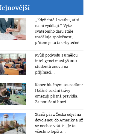
Nejnovější
„Když chtějí svatbu, ať si
na ni vydělají.“ Výše
svatebního daru stále
rozděluje společnost,
přitom je to tak zbytečné...
Kvůli podvodu s umělou
inteligencí musí 58 000
studentů znovu na
přijímací...
Konec hlučným sousedům:
I běžné sekání trávy
omezují přísná pravidla.
Za porušení hrozí...
Starší pár z Česka odjel na
dovolenou do Ameriky a už
se nechce vrátit: „Je to
všechno lepší a...