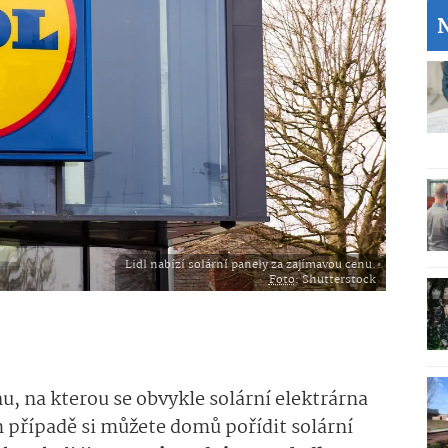
Lidl nabízí solární panely za zajímavou cenu.
Foto
: Shutterstock
hu, na kterou se obvykle solární elektrárna
ém případě si můžete domů pořídit solární