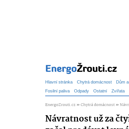
Hlavní stránka
Chytrá domácnost
Dům a
Fosilní paliva
Odpady
Ostatní
Zvířata
EnergoZrouti.cz
»
Chytrá domácnost
»
Návra
Návratnost už za čtyř