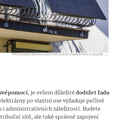
Před instalací panelů musíte mít souhlas majitele bytu či sousedů. ,
...
 svépomocí
, je ovšem důležité
dodržet řadu
elektrárny po vlastní ose vyžaduje pečlivé
 i administrativních záležitostí. Budete
tribuční sítě, ale také správné zapojení