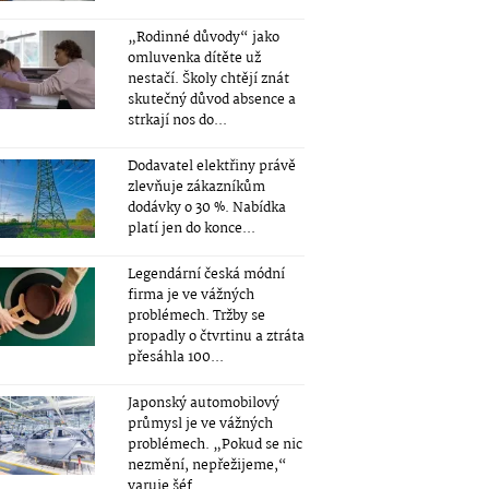
„Rodinné důvody“ jako
omluvenka dítěte už
nestačí. Školy chtějí znát
skutečný důvod absence a
strkají nos do...
Dodavatel elektřiny právě
zlevňuje zákazníkům
dodávky o 30 %. Nabídka
platí jen do konce...
Legendární česká módní
firma je ve vážných
problémech. Tržby se
propadly o čtvrtinu a ztráta
přesáhla 100...
Japonský automobilový
průmysl je ve vážných
problémech. „Pokud se nic
nezmění, nepřežijeme,“
varuje šéf...