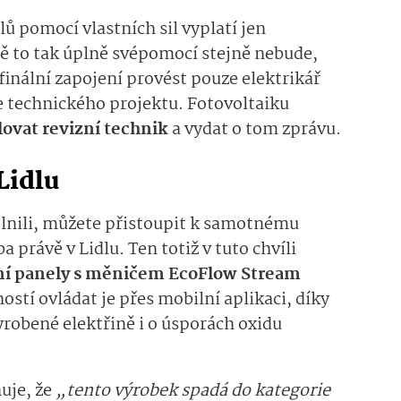
lů pomocí vlastních sil vyplatí jen
ě to tak úplně svépomocí stejně nebude,
finální zapojení provést pouze elektrikář
 technického projektu. Fotovoltaiku
ovat revizní technik
a vydat o tom zprávu.
Lidlu
plnili, můžete přistoupit k samotnému
a právě v Lidlu. Ten totiž v tuto chvíli
rní panely s měničem EcoFlow Stream
stí ovládat je přes mobilní aplikaci, díky
robené elektřině i o úsporách oxidu
uje, že
„tento výrobek spadá do kategorie