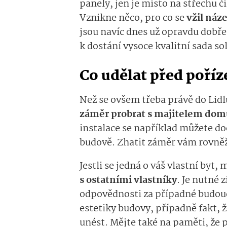
panely, jen je místo na střechu č
Vznikne něco, pro co se
vžil náz
jsou navíc dnes už opravdu dobře
k dostání vysoce kvalitní sada so
Co udělat před poří
Než se ovšem třeba právě do Lidl
záměr probrat s majitelem domu
instalace se například můžete do
budově. Zhatit záměr vám rovněž
Jestli se jedná o váš vlastní byt, 
s ostatními vlastníky
. Je nutné 
odpovědnosti za případné budoucí
estetiky budovy, případně fakt, 
unést. Mějte také na paměti, že 