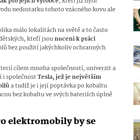
jak pro jejich výrobce
, kteří již nyní
vodu nedostatku tohoto vzácného kovu ale
olika málo lokalitách na světě a to často
dětských, kteří jsou
nuceni k práci
lů bez použití jakýchkoliv ochranných
aterií cílem mnoha společností, univerzit a
í i společnost
Tesla, jež je největším
ilů
a tudíž je i její poptávka po kobaltu
oucnu bez kobaltu ve svých bateriích úplně
ro elektromobily by se