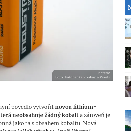
Baterie
Foto
: Fotobanka Pixabay & Pexels
nyní povedlo vytvořit
novou lithium-
 která neobsahuje žádný kobalt
a zároveň je
konná jako ta s obsahem kobaltu. Nová