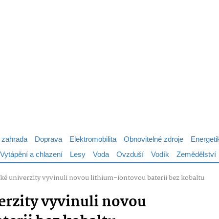
 zahrada
Doprava
Elektromobilita
Obnovitelné zdroje
Energeti
Vytápění a chlazení
Lesy
Voda
Ovzduší
Vodík
Zemědělství
ské univerzity vyvinuli novou lithium-iontovou baterii bez kobaltu
erzity vyvinuli novou