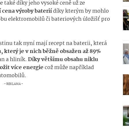
e také díky jeho vysoké ceně už ze
í cena výroby baterií
díky kterým by mohlo
obu elektromobilů či bateriových úložišť pro
tinu tak nyní mají recept na baterii, která
, který je v nich běžně obsažen až 89%
an a hliník.
Díky většímu obsahu niklu
ložit více energie
což může například
automobilů.