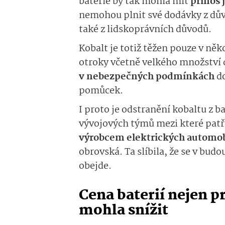
baterie by tak mohla mít
přínos 
nemohou plnit své dodávky z dů
také z lidskoprávních důvodů.
Kobalt je totiž těžen pouze v něk
otroky včetně velkého množství 
v nebezpečných podmínkách
do
pomůcek.
I proto je odstranění kobaltu z b
vývojových týmů mezi které patř
výrobcem elektrických automob
obrovská. Ta slíbila, že se v bud
obejde.
Cena baterií nejen p
mohla snížit