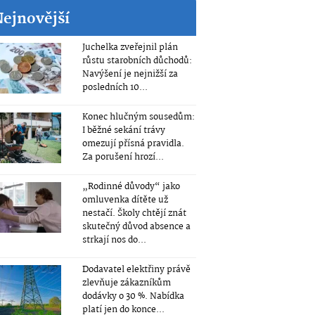
Nejnovější
Juchelka zveřejnil plán
růstu starobních důchodů:
Navýšení je nejnižší za
posledních 10...
Konec hlučným sousedům:
I běžné sekání trávy
omezují přísná pravidla.
Za porušení hrozí...
„Rodinné důvody“ jako
omluvenka dítěte už
nestačí. Školy chtějí znát
skutečný důvod absence a
strkají nos do...
Dodavatel elektřiny právě
zlevňuje zákazníkům
dodávky o 30 %. Nabídka
platí jen do konce...