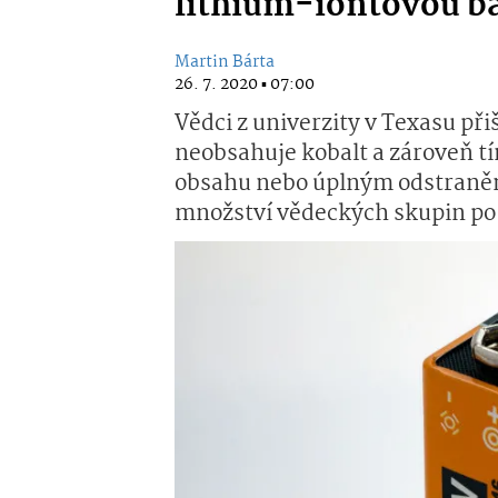
lithium-iontovou ba
Martin Bárta
26. 7. 2020 ▪ 07:00
Vědci z univerzity v Texasu při
neobsahuje kobalt a zároveň tí
obsahu nebo úplným odstranění
množství vědeckých skupin po