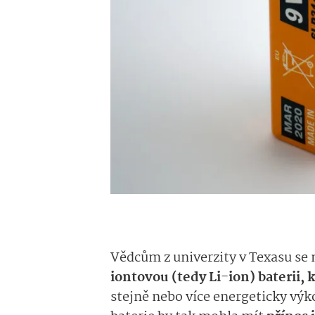
Vědcům z univerzity v Texasu se 
iontovou (tedy Li-ion) baterii,
stejně nebo více energeticky vý