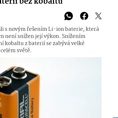
terii bez kobaltu
šli s novým řešením Li-ion baterie, která
m není snížen její výkon. Snížením
 kobaltu z baterií se zabývá velké
 celém světě.