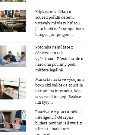
Když jsem viděla, co
soused pořídil dětem,
vstávaly mi vlasy hrůzou.
Je to horší než trampolína s
bungee jumpingem...
Potomka nemůžete z
dědictví jen tak
vyškrtnout. Přesto ho ale o
nárok na povinný podíl
můžete legálně...
Markéta našla ve výdejním
boxu cizí balíček a spustila
pátrání na internetu, kdo
si vyzvedl ten její. Reakce
lidí byly...
Používáte v práci umělou
inteligenci? Od srpna
budete povinni její využití
přiznat, jinak hrozí
finanční...