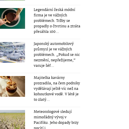
Legendární česká módní
firma je ve vážných
problémech. Tržby se
propadly o čtvrtinu a ztráta
přesáhla 100...
Japonský automobilový
průmysl je ve vážných
problémech. „Pokud se nic
nezmění, nepřežijeme,“
varuje šéf...
Majitelka kavárny
prozradila, na čem podniky
vydělávají ještě víc než na
kohoutkové vodě. V létě je
to zlatý...
Meteorologové sledují
mimořádný vývoj v
Pacifiku. Jeho dopady brzy
pocítí i...