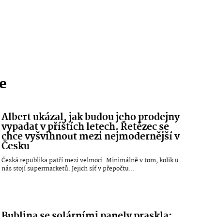
ie
Albert ukázal, jak budou jeho prodejny
vypadat v příštích letech. Řetězec se
chce vyšvihnout mezi nejmodernější v
Česku
Česká republika patří mezi velmoci. Minimálně v tom, kolik u
nás stojí supermarketů. Jejich síť v přepočtu...
Bublina se solárními panely praskla: