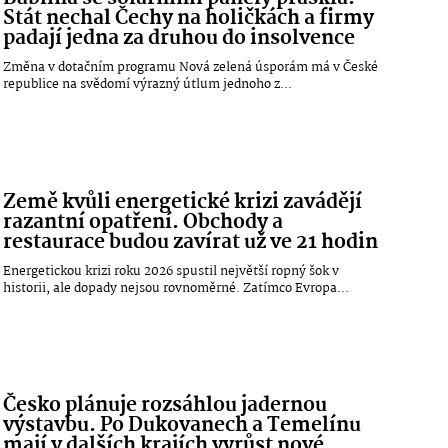
Stát nechal Čechy na holičkách a firmy
padají jedna za druhou do insolvence
Změna v dotačním programu Nová zelená úsporám má v České
republice na svědomí výrazný útlum jednoho z...
Země kvůli energetické krizi zavádějí
razantní opatření. Obchody a
restaurace budou zavírat už ve 21 hodin
Energetickou krizi roku 2026 spustil největší ropný šok v
historii, ale dopady nejsou rovnoměrné. Zatímco Evropa...
Česko plánuje rozsáhlou jadernou
výstavbu. Po Dukovanech a Temelínu
mají v dalších krajích vyrůst nové