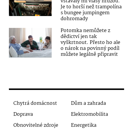
vstávaly mi vlasy hrůzou.
Je to horší než trampolína
s bungee jumpingem
dohromady
Potomka nemůžete z
dědictví jen tak
vyškrtnout. Přesto ho ale
o nárok na povinný podíl
můžete legálně připravit
Chytrá domácnost
Dům a zahrada
Doprava
Elektromobilita
Obnovitelné zdroje
Energetika