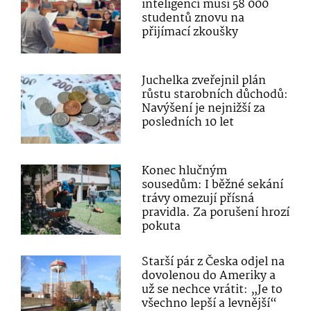
inteligencí musí 58 000
studentů znovu na
přijímací zkoušky
Juchelka zveřejnil plán
růstu starobních důchodů:
Navýšení je nejnižší za
posledních 10 let
Konec hlučným
sousedům: I běžné sekání
trávy omezují přísná
pravidla. Za porušení hrozí
pokuta
Starší pár z Česka odjel na
dovolenou do Ameriky a
už se nechce vrátit: „Je to
všechno lepší a levnější“