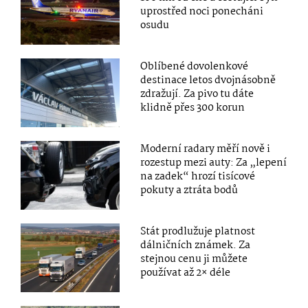
uprostřed noci ponecháni
osudu
Oblíbené dovolenkové
destinace letos dvojnásobně
zdražují. Za pivo tu dáte
klidně přes 300 korun
Moderní radary měří nově i
rozestup mezi auty: Za „lepení
na zadek“ hrozí tisícové
pokuty a ztráta bodů
Stát prodlužuje platnost
dálničních známek. Za
stejnou cenu ji můžete
používat až 2× déle