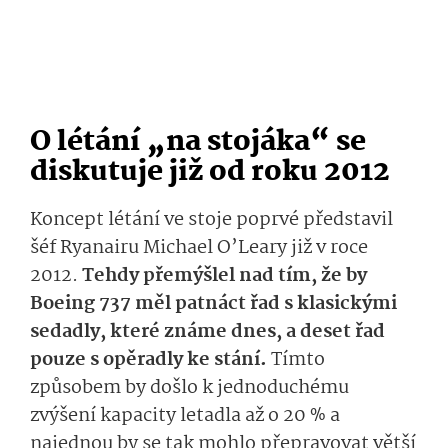
O létání „na stojáka“ se
diskutuje již od roku 2012
Koncept létání ve stoje poprvé představil
šéf Ryanairu Michael O’Leary již v roce
2012.
Tehdy přemýšlel nad tím, že by
Boeing 737 měl patnáct řad s klasickými
sedadly, které známe dnes, a deset řad
pouze s opěradly ke stání.
Tímto
způsobem by došlo k jednoduchému
zvýšení kapacity letadla až o 20 % a
najednou by se tak mohlo přepravovat větší