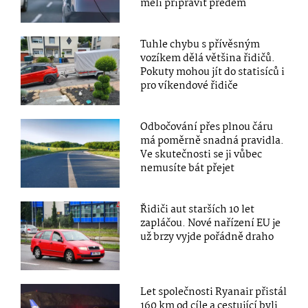
měli připravit předem
Tuhle chybu s přívěsným
vozíkem dělá většina řidičů.
Pokuty mohou jít do statisíců i
pro víkendové řidiče
Odbočování přes plnou čáru
má poměrně snadná pravidla.
Ve skutečnosti se ji vůbec
nemusíte bát přejet
Řidiči aut starších 10 let
zapláčou. Nové nařízení EU je
už brzy vyjde pořádně draho
Let společnosti Ryanair přistál
160 km od cíle a cestující byli