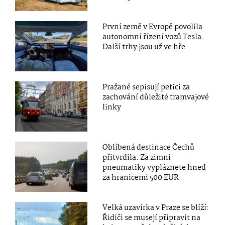
První země v Evropě povolila
autonomní řízení vozů Tesla.
Další trhy jsou už ve hře
Pražané sepisují petici za
zachování důležité tramvajové
linky
Oblíbená destinace Čechů
přitvrdila. Za zimní
pneumatiky vypláznete hned
za hranicemi 500 EUR
Velká uzavírka v Praze se blíží:
Řidiči se musejí připravit na