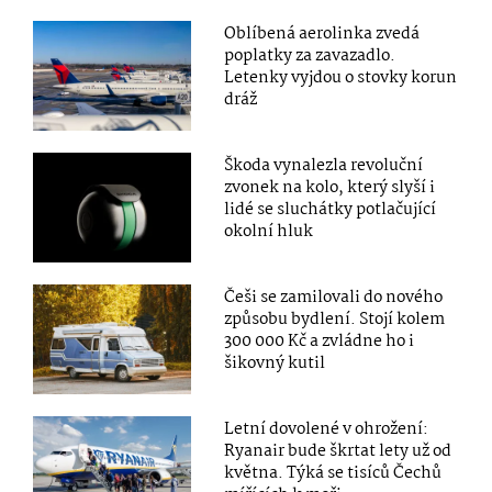
Oblíbená aerolinka zvedá
poplatky za zavazadlo.
Letenky vyjdou o stovky korun
dráž
Škoda vynalezla revoluční
zvonek na kolo, který slyší i
lidé se sluchátky potlačující
okolní hluk
Češi se zamilovali do nového
způsobu bydlení. Stojí kolem
300 000 Kč a zvládne ho i
šikovný kutil
Letní dovolené v ohrožení:
Ryanair bude škrtat lety už od
května. Týká se tisíců Čechů