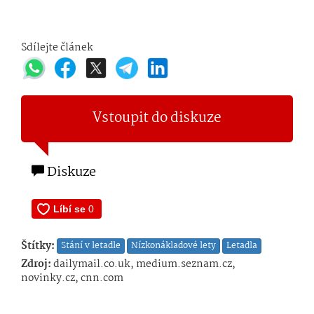
Sdílejte článek
Vstoupit do diskuze
Diskuze
Štítky:
Stání v letadle
Nízkonákladové lety
Letadla
Zdroj:
dailymail.co.uk, medium.seznam.cz,
novinky.cz, cnn.com