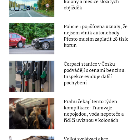
kolony a měsíce složitých
objížděk
Policie i pojišťovna uznaly, že
nejsem viník autonehody.
Přesto musím zaplatit 28 tisíc
korun
Čerpací stanice v Česku
podvádějí s cenami benzínu.
Inspekce eviduje další
pochybení
Prahu čekají tento týden
komplikace: Tramvaje
nepojedou, voda nepoteče a
řidiči uvíznou v kolonách
Velká svolávací akce