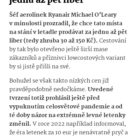
jednu až pět liber
Šéf aerolinek Ryanair Michael O’Leary
v minulosti prozradil, že chce tato místa
na stání v letadle prodávat za jednu až pět
liber (tedy zhruba 30 až 150 Kč).
Cestování
by tak bylo otevřeno ještě širší mase
zákazníků a příznivci lowcostových variant
by si jistě přišli na své.
Bohužel se však takto nízkých cen již
pravděpodobně nedočkáme.
Uvedené
tvrzení totiž prohlásil ještě před
vypuknutím celosvětové pandemie a od
té doby názor na extrémně levné letenky
změnil.
V roce 2022 například informoval,
že éra letenek za 10 eur je nenávratně pryč a