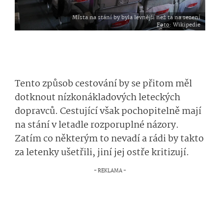
Místa na stání by byla levnější než ta na sezení
Foto
: Wikipedie
Tento způsob cestování by se přitom měl
dotknout nízkonákladových leteckých
dopravců. Cestující však pochopitelně mají
na stání v letadle rozporuplné názory.
Zatím co některým to nevadí a rádi by takto
za letenky ušetřili, jiní jej ostře kritizují.