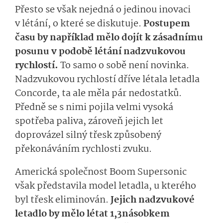
Přesto se však nejedná o jedinou inovaci
v létání, o které se diskutuje.
Postupem
času by například mělo dojít k zásadnímu
posunu v podobě létání nadzvukovou
rychlostí.
To samo o sobě není novinka.
Nadzvukovou rychlostí dříve létala letadla
Concorde, ta ale měla pár nedostatků.
Předně se s nimi pojila velmi vysoká
spotřeba paliva, zároveň jejich let
doprovázel silný třesk způsobený
překonáváním rychlosti zvuku.
Americká společnost Boom Supersonic
však představila model letadla, u kterého
byl třesk eliminován.
Jejich nadzvukové
letadlo by mělo létat 1,3násobkem