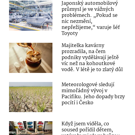
Japonský automobilový
průmysl je ve vážných
problémech. „Pokud se
nic nezmění,
nepřežijeme,“ varuje šéf
Toyoty
Majitelka kavárny
prozradila, na čem
podniky vydělávají ještě
víc než na kohoutkové
vodě. V létě je to zlatý důl
Meteorologové sledují
mimořádný vývoj v
Pacifiku. Jeho dopady brzy
pocítí i Česko
Když jsem viděla, co
soused pořídil dětem,