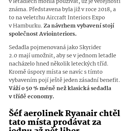
v letadlech mohla používat, už je veřejnosti
známa. Představena byla již v roce 2018, a
to na veletrhu Aircraft Interiors Expo
v Hamburku.
Za návrhem vybavení stojí
společnost Aviointeriors.
Sedadla pojmenovaná jako Skyrider
2.0 mají umožnit, aby se v jednom letadle
nacházelo hned několik leteckých tříd.
Kromě úspory místa se navíc s tímto
vybavením pojí ještě jeden zásadní benefit.
Váží o 50 % méně než klasická sedadla
v třídě economy.
Šéf aerolinek Ryanair chtěl
tato místa prodávat za