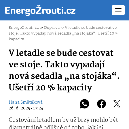
Toggl
navig
EnergoZrouti.cz
»
Doprava
»
V letadle se bude cestovat ve
stoje. Takto vypadají nová sedadla „na stojáka“. Ušetří 20 %
kapacity
V letadle se bude cestovat
ve stoje. Takto vypadají
nová sedadla „na stojáka“.
Ušetří 20 % kapacity
Hana Smětáková
26. 6. 2025 ▪ 17:24
Cestování letadlem by už brzy mohlo být
diametrálně odlišné od toho, jak jej