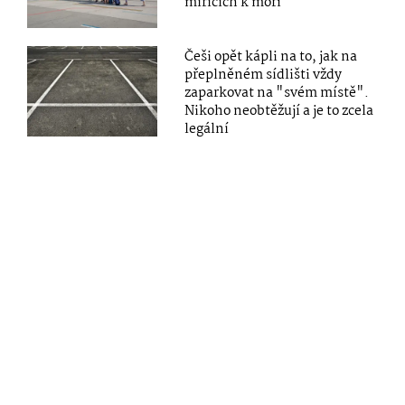
mířících k moři
Češi opět kápli na to, jak na
přeplněném sídlišti vždy
zaparkovat na "svém místě".
Nikoho neobtěžují a je to zcela
legální