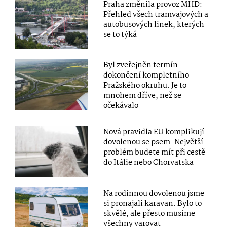
Praha změnila provoz MHD:
Přehled všech tramvajových a
autobusových linek, kterých
se to týká
Byl zveřejněn termín
dokončení kompletního
Pražského okruhu. Je to
mnohem dříve, než se
očekávalo
Nová pravidla EU komplikují
dovolenou se psem. Největší
problém budete mít při cestě
do Itálie nebo Chorvatska
Na rodinnou dovolenou jsme
si pronajali karavan. Bylo to
skvělé, ale přesto musíme
všechny varovat