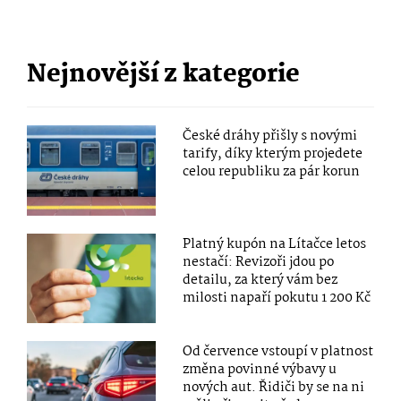
Nejnovější z kategorie
České dráhy přišly s novými
tarify, díky kterým projedete
celou republiku za pár korun
Platný kupón na Lítačce letos
nestačí: Revizoři jdou po
detailu, za který vám bez
milosti napaří pokutu 1 200 Kč
Od července vstoupí v platnost
změna povinné výbavy u
nových aut. Řidiči by se na ni