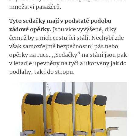
množství pasažérů.
Tyto sedačky mají v podstatě podobu
zádové opěrky.
Jsou více vyvýšené, díky
čemuž by u nich cestující stáli. Nechybí zde
však samozřejmě bezpečnostní pás nebo
opěrky na ruce. „Sedačky“ na stání jsou pak
v letadle upevněny na tyči a ukotveny jak do
podlahy, tak i do stropu.