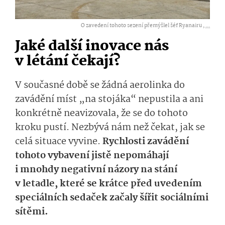
O zavedení tohoto sezení přemýšlel šéf Ryanairu ,
...
Jaké další inovace nás
v létání čekají?
V současné době se žádná aerolinka do
zavádění míst „na stojáka“ nepustila a ani
konkrétně neavizovala, že se do tohoto
kroku pustí. Nezbývá nám než čekat, jak se
celá situace vyvine.
Rychlosti zavádění
tohoto vybavení jistě nepomáhají
i mnohdy negativní názory na stání
v letadle, které se krátce před uvedením
speciálních sedaček začaly šířit sociálními
sítěmi.