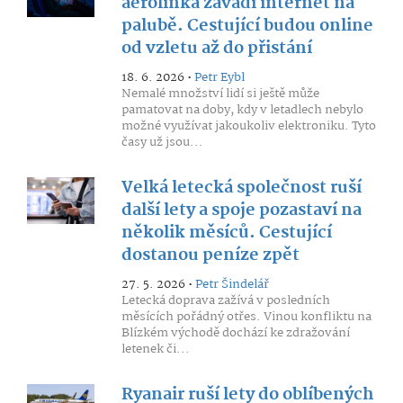
aerolinka zavádí internet na
palubě. Cestující budou online
od vzletu až do přistání
18. 6. 2026 •
Petr Eybl
Nemalé množství lidí si ještě může
pamatovat na doby, kdy v letadlech nebylo
možné využívat jakoukoliv elektroniku. Tyto
časy už jsou...
Velká letecká společnost ruší
další lety a spoje pozastaví na
několik měsíců. Cestující
dostanou peníze zpět
27. 5. 2026 •
Petr Šindelář
Letecká doprava zažívá v posledních
měsících pořádný otřes. Vinou konfliktu na
Blízkém východě dochází ke zdražování
letenek či...
Ryanair ruší lety do oblíbených