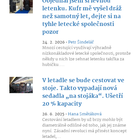
Objednal jsem si levnou
letenku. Kufr mě vyšel dráž
než samotný let, dejte si na
tyhle letecké společnosti
pozor
24. 2. 2026 •
Petr Šindelář
Mnozí cestující využívají výhradně
nízkonákladové letecké společnosti, protože
někdy u nich lze sehnat letenku takřka za
hubičku....
V letadle se bude cestovat ve
stoje. Takto vypadají nová
sedadla „na stojáka“. Ušetří
20 % kapacity
26. 6. 2025 •
Hana Smětáková
Cestování letadlem by už brzy mohlo být
diametrálně odlišné od toho, jak jej známe
nyní. Zásadní revoluci má přinést koncept
letadel,...