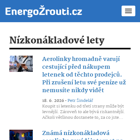
Toggl
navig
Nízkonákladové lety
Aerolinky hromadně varují
cestující před nákupem
letenek od těchto prodejců.
Při zrušení letu své peníze už
nemusíte nikdy vidět
18. 6. 2026 •
Petr Šindelář
Koupit si letenku od třetí strany může být
levnější. Zároveň to ale bývá riskantnější.
Ačkoli většinou dostanete to, za co jste...
Známá nízkonákladová