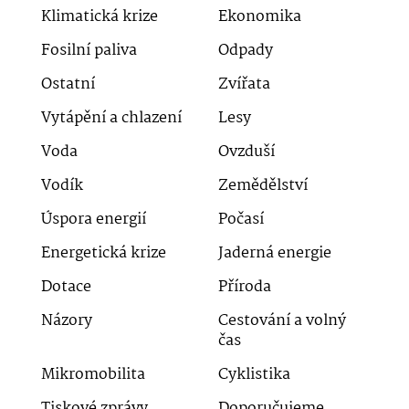
Klimatická krize
Ekonomika
Fosilní paliva
Odpady
Ostatní
Zvířata
Vytápění a chlazení
Lesy
Voda
Ovzduší
Vodík
Zemědělství
Úspora energií
Počasí
Energetická krize
Jaderná energie
Dotace
Příroda
Názory
Cestování a volný
čas
Mikromobilita
Cyklistika
Tiskové zprávy
Doporučujeme