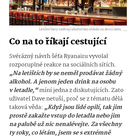
Letištní bary nalévají alkohol bez ohledu na denní dobu. ,
...
Co na to říkají cestující
Svérázný návrh šéfa Ryanairu vyvolal
rozporuplné reakce na sociálních sítích.
„Na letištích by se neměl prodávat žádný
alkohol. A jenom jeden drink na osobu
v letadle,“
míní jedna z diskutujících. Zato
uživatel Dave netuší, proč se z tématu dělá
taková věda:
„Když jsou lidé opilí, tak jim
prostě zakažte vstup do letadla nebo jim
na palubě už nic nenalévejte. Za všechny
ty roky, co létám, jsem se s extrémně