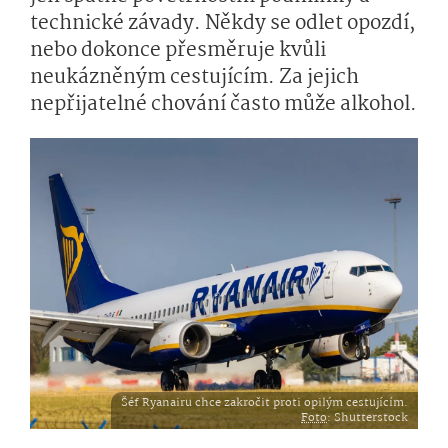
technické závady. Někdy se odlet opozdí,
nebo dokonce přesměruje kvůli
neukázněným cestujícím. Za jejich
nepřijatelné chování často může alkohol.
Šéf Ryanairu chce zakročit proti opilým cestujícím.
Foto
: Shutterstock