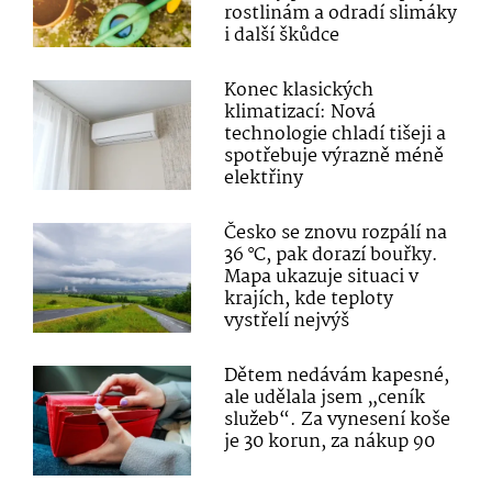
rostlinám a odradí slimáky
i další škůdce
Konec klasických
klimatizací: Nová
technologie chladí tišeji a
spotřebuje výrazně méně
elektřiny
Česko se znovu rozpálí na
36 °C, pak dorazí bouřky.
Mapa ukazuje situaci v
krajích, kde teploty
vystřelí nejvýš
Dětem nedávám kapesné,
ale udělala jsem „ceník
služeb“. Za vynesení koše
je 30 korun, za nákup 90