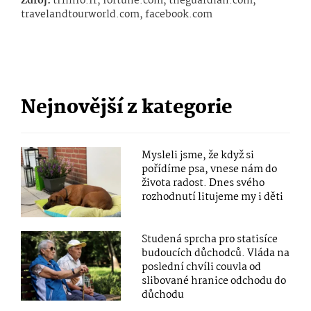
Zdroj:
tf1info.fr, fortune.com, theguardian.com,
travelandtourworld.com, facebook.com
Nejnovější z kategorie
Mysleli jsme, že když si
pořídíme psa, vnese nám do
života radost. Dnes svého
rozhodnutí litujeme my i děti
Studená sprcha pro statisíce
budoucích důchodců. Vláda na
poslední chvíli couvla od
slibované hranice odchodu do
důchodu