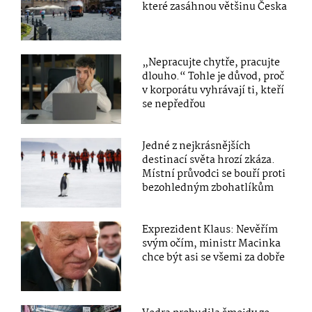
které zasáhnou většinu Česka
„Nepracujte chytře, pracujte
dlouho.“ Tohle je důvod, proč
v korporátu vyhrávají ti, kteří
se nepředřou
Jedné z nejkrásnějších
destinací světa hrozí zkáza.
Místní průvodci se bouří proti
bezohledným zbohatlíkům
Exprezident Klaus: Nevěřím
svým očím, ministr Macinka
chce být asi se všemi za dobře