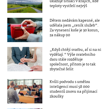
ukazuje situaci v krajích, kde
teploty vystřelí nejvýš
Dětem nedávám kapesné, ale
udělala jsem „ceník služeb“.
Za vynesení koše je 30 korun,
za nákup 90
„Když chtějí svatbu, ať si na ni
vydělají.“ Výše svatebního
daru stále rozděluje
společnost, přitom je to tak
zbytečné řešit
Kvůli podvodu s umělou
inteligencí musí 58 000
studentů znovu na přijímací
zkoušky