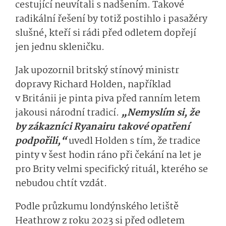
cestující neuvítali s nadšením. Takové
radikální řešení by totiž postihlo i pasažéry
slušné, kteří si rádi před odletem dopřejí
jen jednu skleničku.
Jak upozornil britský stínový ministr
dopravy Richard Holden, například
v Británii je pinta piva před ranním letem
jakousi národní tradicí.
„Nemyslím si, že
by zákazníci Ryanairu takové opatření
podpořili,“
uvedl Holden s tím, že tradice
pinty v šest hodin ráno při čekání na let je
pro Brity velmi specifický rituál, kterého se
nebudou chtít vzdát.
Podle průzkumu londýnského letiště
Heathrow z roku 2023 si před odletem