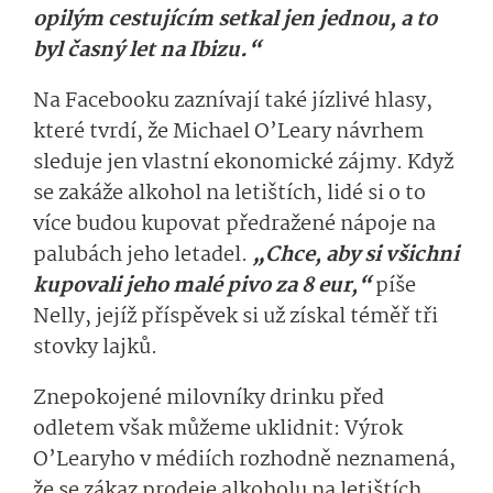
opilým cestujícím setkal jen jednou, a to
byl časný let na Ibizu.“
Na Facebooku zaznívají také jízlivé hlasy,
které tvrdí, že Michael O’Leary návrhem
sleduje jen vlastní ekonomické zájmy. Když
se zakáže alkohol na letištích, lidé si o to
více budou kupovat předražené nápoje na
palubách jeho letadel.
„Chce, aby si všichni
kupovali jeho malé pivo za 8 eur,“
píše
Nelly, jejíž příspěvek si už získal téměř tři
stovky lajků.
Znepokojené milovníky drinku před
odletem však můžeme uklidnit: Výrok
O’Learyho v médiích rozhodně neznamená,
že se zákaz prodeje alkoholu na letištích