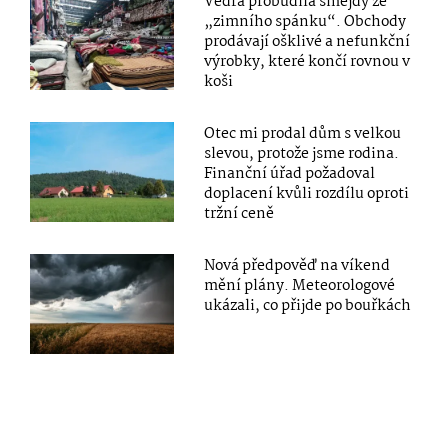
Vedra probudila šmejdy ze
„zimního spánku“. Obchody
prodávají ošklivé a nefunkční
výrobky, které končí rovnou v
koši
Otec mi prodal dům s velkou
slevou, protože jsme rodina.
Finanční úřad požadoval
doplacení kvůli rozdílu oproti
tržní ceně
Nová předpověď na víkend
mění plány. Meteorologové
ukázali, co přijde po bouřkách