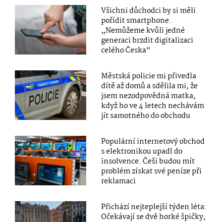
Všichni důchodci by si měli
pořídit smartphone.
„Nemůžeme kvůli jedné
generaci brzdit digitalizaci
celého Česka“
Městská policie mi přivedla
dítě až domů a sdělila mi, že
jsem nezodpovědná matka,
když ho ve 4 letech nechávám
jít samotného do obchodu
Populární internetový obchod
s elektronikou upadl do
insolvence. Češi budou mít
problém získat své peníze při
reklamaci
Přichází nejteplejší týden léta:
Očekávají se dvě horké špičky,