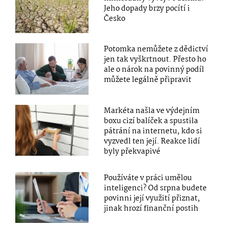
Jeho dopady brzy pocítí i
Česko
Potomka nemůžete z dědictví
jen tak vyškrtnout. Přesto ho
ale o nárok na povinný podíl
můžete legálně připravit
Markéta našla ve výdejním
boxu cizí balíček a spustila
pátrání na internetu, kdo si
vyzvedl ten její. Reakce lidí
byly překvapivé
Používáte v práci umělou
inteligenci? Od srpna budete
povinni její využití přiznat,
jinak hrozí finanční postih