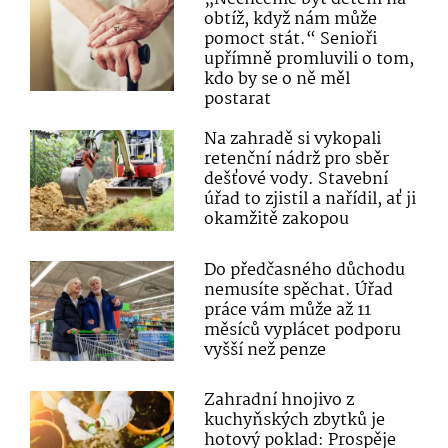
obtíž, když nám může
pomoct stát.“ Senioři
upřímně promluvili o tom,
kdo by se o ně měl
postarat
Na zahradě si vykopali
retenční nádrž pro sběr
dešťové vody. Stavební
úřad to zjistil a nařídil, ať ji
okamžitě zakopou
Do předčasného důchodu
nemusíte spěchat. Úřad
práce vám může až 11
měsíců vyplácet podporu
vyšší než penze
Zahradní hnojivo z
kuchyňských zbytků je
hotový poklad: Prospěje