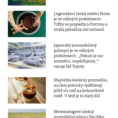
Legendární česká módní firma
je ve vážných problémech.
Tržby se propadly o čtvrtinu a
ztráta přesáhla 100 milionů
Japonský automobilový
průmysl je ve vážných
problémech. „Pokud se nic
nezmění, nepřežijeme,“
varuje šéf Toyoty
Majitelka kavárny prozradila,
na čem podniky vydělávají
ještě víc než na kohoutkové
vodě. V létě je to zlatý důl
Meteorologové sledují
mimořádný vývoj v Pacifiku.