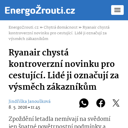
Toggl
navig
EnergoZrouti.cz
»
Chytrá domácnost
»
Ryanair chystá
kontroverzní novinku pro cestující. Lidé ji označují za
výsměch zákazníkům
Ryanair chystá
kontroverzní novinku pro
cestující. Lidé ji označují za
výsměch zákazníkům
Jindřiška Janoušková
8. 5. 2026 ▪ 11:45
Zpoždění letadla nemívají na svědomí
jen špatné povětrnostní podmínky a