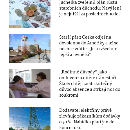
Juchelka zveřejnil plán růstu
starobních důchodů: Navýšení
je nejnižší za posledních 10 let
Starší pár z Česka odjel na
dovolenou do Ameriky a už se
nechce vrátit: „Je to všechno
lepší a levnější“
„Rodinné důvody“ jako
omluvenka dítěte už nestačí.
Školy chtějí znát skutečný
důvod absence a strkají nos do
soukromí
Dodavatel elektřiny právě
zlevňuje zákazníkům dodávky
o 30 %. Nabídka platí jen do
konce roku