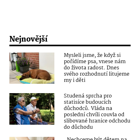
Nejnovější
Mysleli jsme, že když si
pořídíme psa, vnese nám
do života radost. Dnes
svého rozhodnutí litujeme
my i děti
Studená sprcha pro
statisíce budoucích
důchodců. Vláda na
poslední chvíli couvla od
slibované hranice odchodu
do důchodu
„Nechceme být dětem na