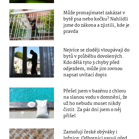
Může pronajímatel zakázat v
bytě psa nebo kočku? Nahlídli
jsme do zákona a zjistili, kde je
pravda
Nejvíce se zloději vloupávají do
bytů v průběhu dovolených.
Kdo dělá tyto 3 chyby před
odjezdem, může jim rovnou
napsat uvítací dopis
Přešel jsem v bazénu z chloru
na slanou vodu v domnění, že
už ho nebudu muset nikdy
čistit. Za pár dní jsem o něj
přišel
Zamořují české obýváky i
ložnice: Odborníci varují před