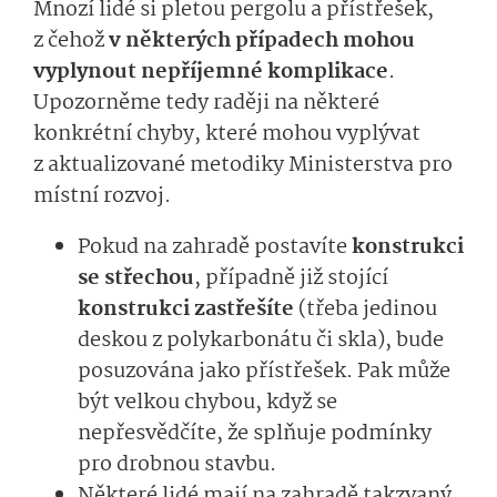
Mnozí lidé si pletou pergolu a přístřešek,
z čehož
v některých případech mohou
vyplynout nepříjemné komplikace
.
Upozorněme tedy raději na některé
konkrétní chyby, které mohou vyplývat
z aktualizované metodiky Ministerstva pro
místní rozvoj.
Pokud na zahradě postavíte
konstrukci
se střechou
, případně již stojící
konstrukci zastřešíte
(třeba jedinou
deskou z polykarbonátu či skla), bude
posuzována jako přístřešek. Pak může
být velkou chybou, když se
nepřesvědčíte, že splňuje podmínky
pro drobnou stavbu.
Některé lidé mají na zahradě takzvaný