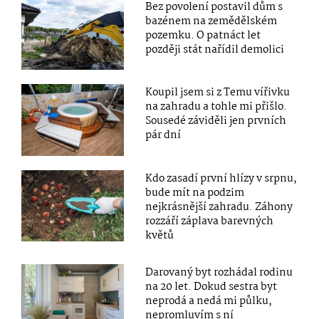
Bez povolení postavil dům s
bazénem na zemědělském
pozemku. O patnáct let
později stát nařídil demolici
Koupil jsem si z Temu vířivku
na zahradu a tohle mi přišlo.
Sousedé záviděli jen prvních
pár dní
Kdo zasadí první hlízy v srpnu,
bude mít na podzim
nejkrásnější zahradu. Záhony
rozzáří záplava barevných
květů
Darovaný byt rozhádal rodinu
na 20 let. Dokud sestra byt
neprodá a nedá mi půlku,
nepromluvím s ní