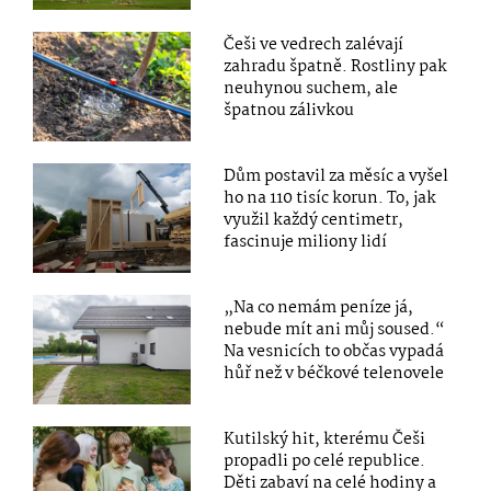
Češi ve vedrech zalévají
zahradu špatně. Rostliny pak
neuhynou suchem, ale
špatnou zálivkou
Dům postavil za měsíc a vyšel
ho na 110 tisíc korun. To, jak
využil každý centimetr,
fascinuje miliony lidí
„Na co nemám peníze já,
nebude mít ani můj soused.“
Na vesnicích to občas vypadá
hůř než v béčkové telenovele
Kutilský hit, kterému Češi
propadli po celé republice.
Děti zabaví na celé hodiny a