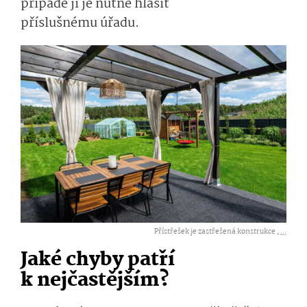
případě ji je nutné hlásit
příslušnému úřadu.
Přístřešek je zastřešená konstrukce ,
...
Jaké chyby patří
k nejčastějším?