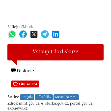
Sdílejte článek
Vstoupit do diskuze
Diskuze
Štítky:
Pergola
Přístřešky
Metodika MMF
Zdroj:
mmf.gov.cz, e-sbirka.gov.cz, portal.gov.cz,
ekonews.cz