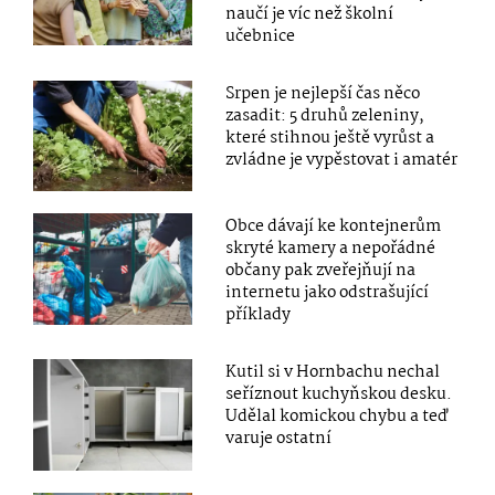
naučí je víc než školní
učebnice
Srpen je nejlepší čas něco
zasadit: 5 druhů zeleniny,
které stihnou ještě vyrůst a
zvládne je vypěstovat i amatér
Obce dávají ke kontejnerům
skryté kamery a nepořádné
občany pak zveřejňují na
internetu jako odstrašující
příklady
Kutil si v Hornbachu nechal
seříznout kuchyňskou desku.
Udělal komickou chybu a teď
varuje ostatní