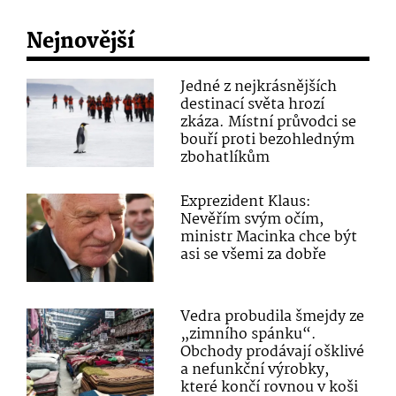
Nejnovější
Jedné z nejkrásnějších
destinací světa hrozí
zkáza. Místní průvodci se
bouří proti bezohledným
zbohatlíkům
Exprezident Klaus:
Nevěřím svým očím,
ministr Macinka chce být
asi se všemi za dobře
Vedra probudila šmejdy ze
„zimního spánku“.
Obchody prodávají ošklivé
a nefunkční výrobky,
které končí rovnou v koši