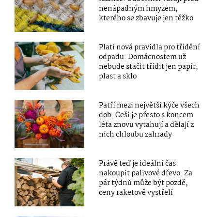
nenápadným hmyzem,
kterého se zbavuje jen těžko
Platí nová pravidla pro třídění
odpadu: Domácnostem už
nebude stačit třídit jen papír,
plast a sklo
Patří mezi největší kýče všech
dob. Češi je přesto s koncem
léta znovu vytahují a dělají z
nich chloubu zahrady
Právě teď je ideální čas
nakoupit palivové dřevo. Za
pár týdnů může být pozdě,
ceny raketově vystřelí