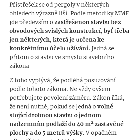
Přístřešek se od pergoly v některých
ohledech výrazně liší. Podle metodiky MMF
jde především o
zastřešenou stavbu bez
obvodových svislých konstrukcí, byť třeba
jen některých, která je určena ke
konkrétnímu účelu užívání.
Jedná se
přitom o stavbu ve smyslu stavebního
zákona.
Z toho vyplývá, že podléhá posuzování
podle tohoto zákona. Ne vždy ovšem
potřebujete povolení záměru. Zákon říká,
že není nutné, pokud se jedná o
volně
stojící drobnou stavbu o jednom
2
nadzemním podlaží do 40 m
zastavěné
plochy a do 5 metrů výšky
. V opačném