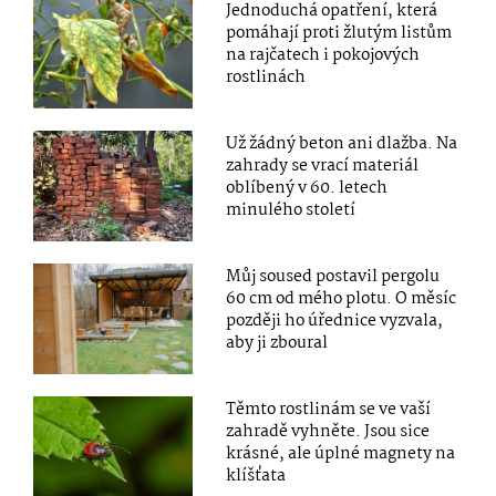
Jednoduchá opatření, která
pomáhají proti žlutým listům
na rajčatech i pokojových
rostlinách
Už žádný beton ani dlažba. Na
zahrady se vrací materiál
oblíbený v 60. letech
minulého století
Můj soused postavil pergolu
60 cm od mého plotu. O měsíc
později ho úřednice vyzvala,
aby ji zboural
Těmto rostlinám se ve vaší
zahradě vyhněte. Jsou sice
krásné, ale úplné magnety na
klíšťata