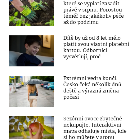
které se vyplatí zasadit
právě v srpnu. Porostou
téměř bez jakékoliv péče
až do podzimu
Dítě by už od 8 let mělo
platit svou vlastní platební
kartou. Odborníci
vysvětlují, proč
Extrémní vedra končí.
Česko čeká několik dnů
deště a výrazná změna
počasí
Sezónní ovoce zbytečně
nekupujte. Interaktivní
mapa odhaluje místa, kde
si ho můžete v srpnu