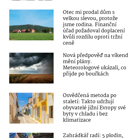
Otec mi prodal dům s
velkou slevou, protože
jsme rodina. Finanční
úřad požadoval doplacení
kvůli rozdílu oproti tržní
ceně
Nová předpověď na víkend
mění plány.
Meteorologové ukázali, co
přijde po bouřkách
Osvědčená metoda po
staletí: Takto udržují
obyvatelé jižní Evropy své
byty v chladu i bez
klimatizace
Zahrádkář radí: 5 plodin,