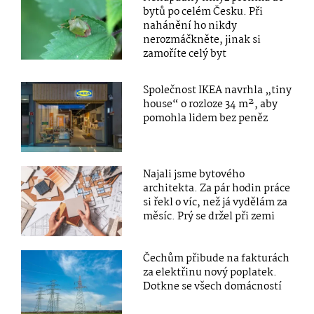
bytů po celém Česku. Při
nahánění ho nikdy
nerozmáčkněte, jinak si
zamoříte celý byt
Společnost IKEA navrhla „tiny
house“ o rozloze 34 m², aby
pomohla lidem bez peněz
Najali jsme bytového
architekta. Za pár hodin práce
si řekl o víc, než já vydělám za
měsíc. Prý se držel při zemi
Čechům přibude na fakturách
za elektřinu nový poplatek.
Dotkne se všech domácností