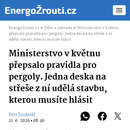
Toggl
navig
EnergoZrouti.cz
»
Dům a zahrada
»
Ministerstvo v květnu
přepsalo pravidla pro pergoly. Jedna deska na střeše z ní
udělá stavbu, kterou musíte hlásit
Ministerstvo v květnu
přepsalo pravidla pro
pergoly. Jedna deska na
střeše z ní udělá stavbu,
kterou musíte hlásit
Petr Šindelář
21. 6. 2026 ▪ 08:30