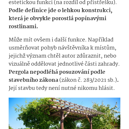
estetickou funkci (na rozdíl od přístřešku).
Podle definice jde o lehkou konstrukci,
která je obvykle porostlá popínavými
rostlinami.
Může mít ovšem i další funkce. Například
usměrňovat pohyb návštěvníka k místům,
jejichž význam chtěl autor zdůraznit, nebo
vizuálně oddělovat jednotlivé části zahrady.
Pergola nepodléhá posuzování podle
stavebního zákona
(zákon č. 283/2021 sb.)
.
Její stavbu tedy není nutné nikomu hlásit.