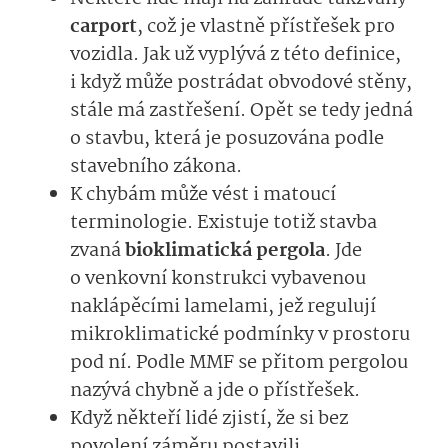
carport
, což je vlastně přístřešek pro
vozidla. Jak už vyplývá z této definice,
i když může postrádat obvodové stěny,
stále má zastřešení. Opět se tedy jedná
o stavbu, která je posuzována podle
stavebního zákona.
K chybám může vést i matoucí
terminologie. Existuje totiž stavba
zvaná
bioklimatická pergola
. Jde
o venkovní konstrukci vybavenou
naklápěcími lamelami, jež regulují
mikroklimatické podmínky v prostoru
pod ní. Podle MMF se přitom pergolou
nazývá chybně a jde o přístřešek.
Když někteří lidé zjistí, že si bez
povolení záměru postavili