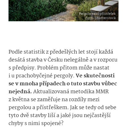
Pergola není přístřešek
Foto
: Shutterstock
Podle statistik z předešlých let stojí každá
desátá stavba v Česku nelegálně a v rozporu
s předpisy. Problém přitom může nastat
i u prachobyčejné pergoly.
Ve skutečnosti
se v mnoha případech o tuto stavbu vůbec
nejedná.
Aktualizovaná metodika MMR
z května se zaměřuje na rozdíly mezi
pergolou a přístřeškem. Jak se tedy od sebe
tyto dvě stavby liší a jaké jsou nejčastější
chyby s nimi spojené?