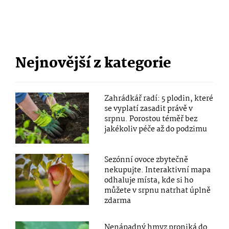
Nejnovější z kategorie
Zahrádkář radí: 5 plodin, které
se vyplatí zasadit právě v
srpnu. Porostou téměř bez
jakékoliv péče až do podzimu
Sezónní ovoce zbytečně
nekupujte. Interaktivní mapa
odhaluje místa, kde si ho
můžete v srpnu natrhat úplně
zdarma
Nenápadný hmyz proniká do