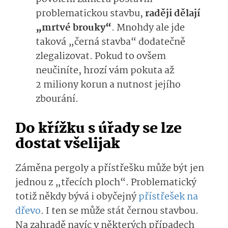
problematickou stavbu,
raději dělají
„mrtvé brouky“
. Mnohdy ale jde
taková „černá stavba“ dodatečně
zlegalizovat. Pokud to ovšem
neučiníte, hrozí vám pokuta až
2 miliony korun a nutnost jejího
zbourání.
Do křížku s úřady se lze
dostat všelijak
Záměna pergoly a přístřešku může být jen
jednou z „třecích ploch“. Problematický
totiž někdy bývá i obyčejný
přístřešek na
dřevo
. I ten se může stát černou stavbou.
Na zahradě navíc v některých případech