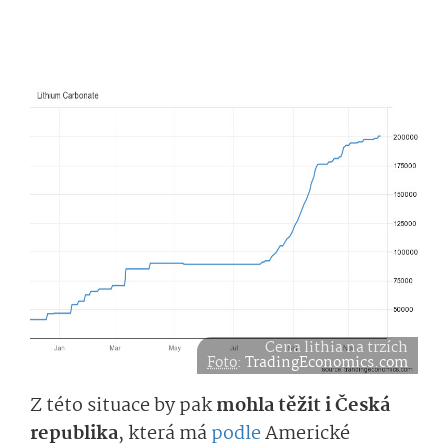
Cena lithia na trzích
Foto
:
TradingEconomic­s.com
Z této situace by pak
mohla těžit i Česká
republika
, která má
podle
Americké