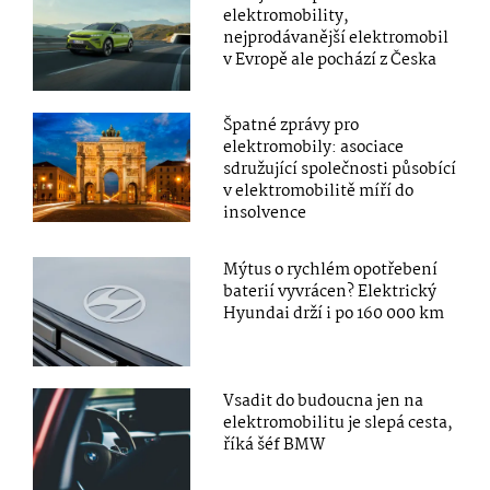
elektromobility,
nejprodávanější elektromobil
v Evropě ale pochází z Česka
Špatné zprávy pro
elektromobily: asociace
sdružující společnosti působící
v elektromobilitě míří do
insolvence
Mýtus o rychlém opotřebení
baterií vyvrácen? Elektrický
Hyundai drží i po 160 000 km
Vsadit do budoucna jen na
elektromobilitu je slepá cesta,
říká šéf BMW