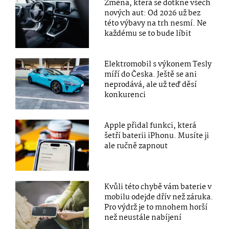
Změna, která se dotkne všech
nových aut: Od 2026 už bez
této výbavy na trh nesmí. Ne
každému se to bude líbit
Elektromobil s výkonem Tesly
míří do Česka. Ještě se ani
neprodává, ale už teď děsí
konkurenci
Apple přidal funkci, která
šetří baterii iPhonu. Musíte ji
ale ručně zapnout
Kvůli této chybě vám baterie v
mobilu odejde dřív než záruka.
Pro výdrž je to mnohem horší
než neustále nabíjení