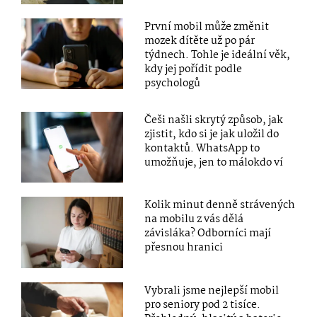
První mobil může změnit
mozek dítěte už po pár
týdnech. Tohle je ideální věk,
kdy jej pořídit podle
psychologů
Češi našli skrytý způsob, jak
zjistit, kdo si je jak uložil do
kontaktů. WhatsApp to
umožňuje, jen to málokdo ví
Kolik minut denně strávených
na mobilu z vás dělá
závisláka? Odborníci mají
přesnou hranici
Vybrali jsme nejlepší mobil
pro seniory pod 2 tisíce.