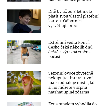
Dítě by už od 8 let mělo
platit svou vlastní platební
kartou. Odborníci
vysvětlují, proč
Extrémní vedra končí.
Česko čeká několik dnů
deště a výrazná změna
počasí
Sezónní ovoce zbytečně
nekupujte. Interaktivní
mapa odhaluje místa, kde
si ho můžete v srpnu
natrhat úplně zdarma
Žena omylem vyhodila do