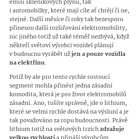
emisí skleníkových plynů, tak
i automobilky, které mají cíle ať chtějí či ne,
stejné. Další měsíce či roky tak bezesporu
přinesou další rozšiřování elektromobility,
nic jiného totiž už také téměř nezbývá, když
někteří světoví výrobci vozidel plánují
v budoucnu vyrábět už
jen a pouze vozidla
na elektřinu
.
Potíž by ale pro tento rychle rostoucí
segment mohla přinést jedna zásadní
komodita, která je pro život elektromobilů
zásadní. Ano, tušíte správně, jde o lithium,
které se velmi rychle dostává na výsluní a je
tak považováno za ropu budoucnosti. Právě
lithium totiž na světových trzích
zdražuje
velkou rychlostí
a přináší výrobcům