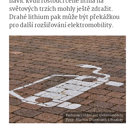
navíc kvůli rostoucí ceně lithia na
světových trzích mohly ještě zdražit.
Drahé lithium pak může být překážkou
pro další rozšiřování elektromobility.
Parkovací stání pro elektromobily
Foto
: Markus Distelrath z Pixabay