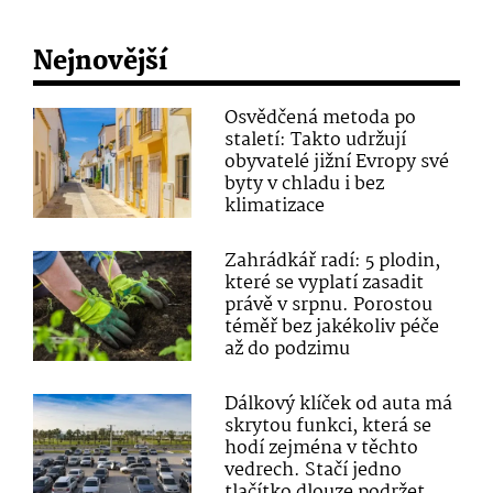
Nejnovější
Osvědčená metoda po
staletí: Takto udržují
obyvatelé jižní Evropy své
byty v chladu i bez
klimatizace
Zahrádkář radí: 5 plodin,
které se vyplatí zasadit
právě v srpnu. Porostou
téměř bez jakékoliv péče
až do podzimu
Dálkový klíček od auta má
skrytou funkci, která se
hodí zejména v těchto
vedrech. Stačí jedno
tlačítko dlouze podržet