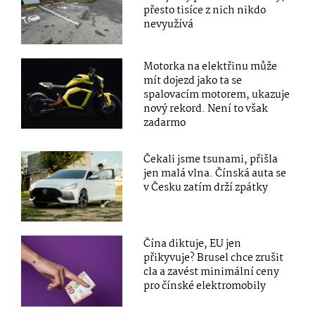
přesto tisíce z nich nikdo
nevyužívá
Motorka na elektřinu může
mít dojezd jako ta se
spalovacím motorem, ukazuje
nový rekord. Není to však
zadarmo
Čekali jsme tsunami, přišla
jen malá vlna. Čínská auta se
v Česku zatím drží zpátky
Čína diktuje, EU jen
přikyvuje? Brusel chce zrušit
cla a zavést minimální ceny
pro čínské elektromobily