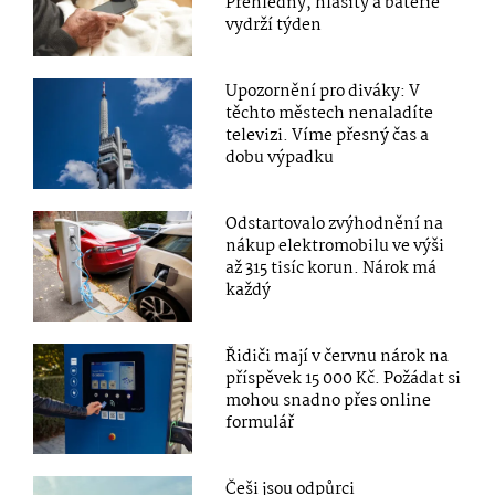
Přehledný, hlasitý a baterie
vydrží týden
Upozornění pro diváky: V
těchto městech nenaladíte
televizi. Víme přesný čas a
dobu výpadku
Odstartovalo zvýhodnění na
nákup elektromobilu ve výši
až 315 tisíc korun. Nárok má
každý
Řidiči mají v červnu nárok na
příspěvek 15 000 Kč. Požádat si
mohou snadno přes online
formulář
Češi jsou odpůrci