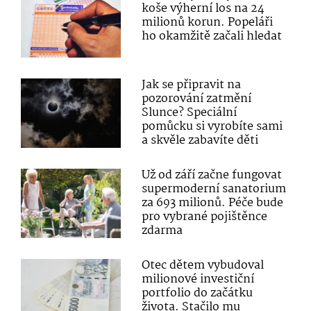
koše výherní los na 24
milionů korun. Popeláři
ho okamžitě začali hledat
Jak se připravit na
pozorování zatmění
Slunce? Speciální
pomůcku si vyrobíte sami
a skvěle zabavíte děti
Už od září začne fungovat
supermoderní sanatorium
za 693 milionů. Péče bude
pro vybrané pojištěnce
zdarma
Otec dětem vybudoval
milionové investiční
portfolio do začátku
života. Stačilo mu