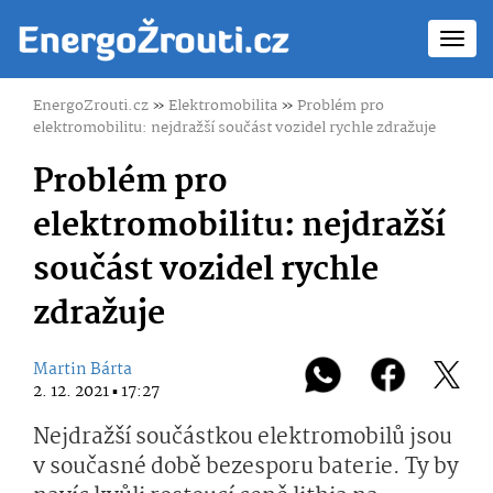
Toggl
navig
EnergoZrouti.cz
»
Elektromobilita
»
Problém pro
elektromobilitu: nejdražší součást vozidel rychle zdražuje
Problém pro
elektromobilitu: nejdražší
součást vozidel rychle
zdražuje
Martin Bárta
2. 12. 2021 ▪ 17:27
Nejdražší součástkou elektromobilů jsou
v současné době bezesporu baterie. Ty by