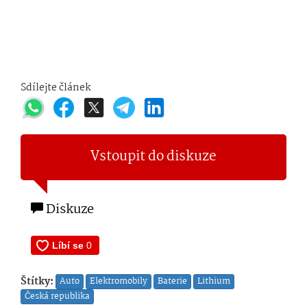
Sdílejte článek
Vstoupit do diskuze
Diskuze
Štítky:
Auto
Elektromobily
Baterie
Lithium
Česká republika