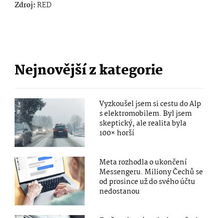
Zdroj:
RED
Nejnovější z kategorie
Vyzkoušel jsem si cestu do Alp
s elektromobilem. Byl jsem
skeptický, ale realita byla
100× horší
Meta rozhodla o ukončení
Messengeru. Miliony Čechů se
od prosince už do svého účtu
nedostanou