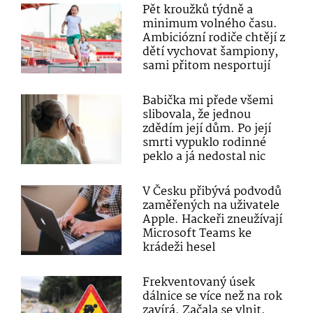
Pět kroužků týdně a
minimum volného času.
Ambiciózní rodiče chtějí z
dětí vychovat šampiony,
sami přitom nesportují
Babička mi přede všemi
slibovala, že jednou
zdědím její dům. Po její
smrti vypuklo rodinné
peklo a já nedostal nic
V Česku přibývá podvodů
zaměřených na uživatele
Apple. Hackeři zneužívají
Microsoft Teams ke
krádeži hesel
Frekventovaný úsek
dálnice se více než na rok
zavírá. Začala se vlnit,