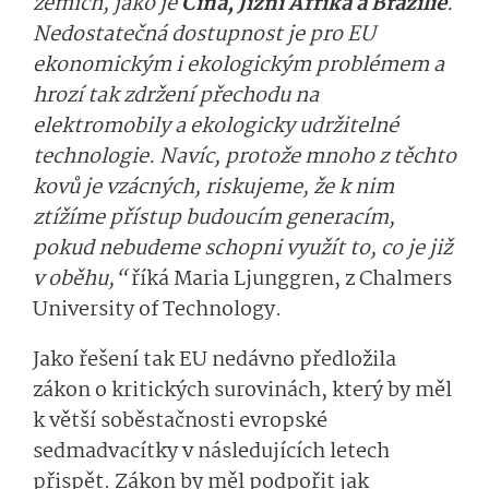
zemích, jako je
Čína, Jižní Afrika a Brazílie
.
Nedostatečná dostupnost je pro EU
ekonomickým i ekologickým problémem a
hrozí tak zdržení přechodu na
elektromobily a ekologicky udržitelné
technologie. Navíc, protože mnoho z těchto
kovů je vzácných, riskujeme, že k nim
ztížíme přístup budoucím generacím,
pokud nebudeme schopni využít to, co je již
v oběhu,“
říká Maria Ljunggren, z Chalmers
University of Technology.
Jako řešení tak EU nedávno předložila
zákon o kritických surovinách, který by měl
k větší soběstačnosti evropské
sedmadvacítky v následujících letech
přispět. Zákon by měl podpořit jak