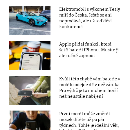
Elektromobil s výkonem Tesly
míří do Česka. Ještě se ani
neprodává, ale už teď děsí
konkurenci
Apple přidal funkci, která
šetří baterii iPhonu. Musíte ji
ale ručně zapnout
Kvůli této chybě vám baterie v
mobilu odejde dřív než záruka.
Pro výdrž je to mnohem horší
než neustále nabíjení
První mobil může změnit
mozek dítěte už po pár
týdnech. Tohle je ideální věk,