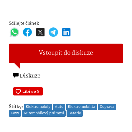
Sdílejte článek
Vstoupit do diskuze
Diskuze
Štítky:
Elektromobily
Auto
Elektromobilita
Doprava
Kovy
Automobilový průmysl
Baterie