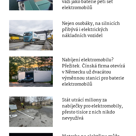
váží jako baterie pěti set
elektromobilů
Nejen osobáky, na silnicích
přibývá i elektrických
nákladních vozidel
Nabíjení elektromobilu?
Přežitek. Čínská firma otevírá
v Německu už dvacátou
výměnnou stanici pro baterie
elektromobilů
Stát utrácí miliony za
nabíječky pro elektromobily,
přesto tisíce z nich nikdo
nevyužívá