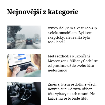
Nejnovější z kategorie
Vyzkoušel jsem si cestu do Alp
s elektromobilem. Byl jsem
skeptický, ale realita byla
100× horší
Meta rozhodla o ukončení
Messengeru. Miliony Čechů se
od prosince už do svého účtu
nedostanou
Změna, která se dotkne všech
nových aut: Od 2026 už bez
této výbavy na trh nesmí. Ne
každému se to bude líbit