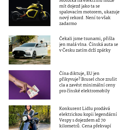
Motorka na elektřinu může
mít dojezd jako ta se
spalovacím motorem, ukazuje
nový rekord. Není to však
zadarmo
Čekali jsme tsunami, přišla
jen malá vlna. Čínská auta se
v Česku zatím drží zpátky
Čína diktuje, EU jen
přikyvuje? Brusel chce zrušit
cla a zavést minimální ceny
pro čínské elektromobily
Konkurent Lidlu prodává
elektrickou kopii legendární
Vespy s dojezdem až 70
kilometrů. Cena překvapí