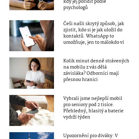
kdy jej pořídit podle
psychologů
Češi našli skrytý způsob, jak
zjistit, kdo si je jak uložil do
kontaktů. WhatsApp to
umožňuje, jen to málokdo ví
Kolik minut denně strávených
na mobilu z vás dělá
závisláka? Odborníci mají
přesnou hranici
Vybrali jsme nejlepší mobil
pro seniory pod 2 tisíce.
Přehledný, hlasitý a baterie
vydrží týden
Upozornění pro diváky: V