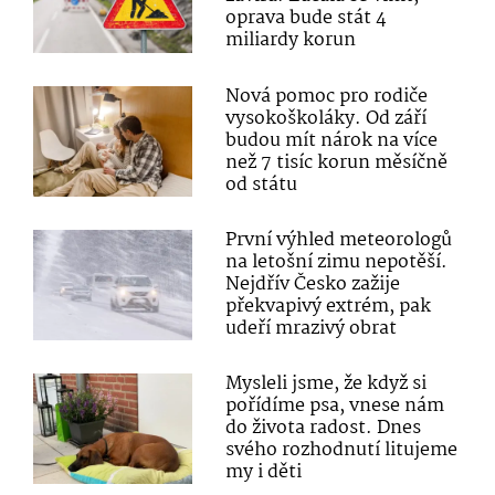
oprava bude stát 4
miliardy korun
Nová pomoc pro rodiče
vysokoškoláky. Od září
budou mít nárok na více
než 7 tisíc korun měsíčně
od státu
První výhled meteorologů
na letošní zimu nepotěší.
Nejdřív Česko zažije
překvapivý extrém, pak
udeří mrazivý obrat
Mysleli jsme, že když si
pořídíme psa, vnese nám
do života radost. Dnes
svého rozhodnutí litujeme
my i děti