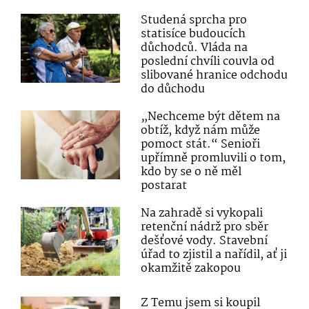
Studená sprcha pro
statisíce budoucích
důchodců. Vláda na
poslední chvíli couvla od
slibované hranice odchodu
do důchodu
„Nechceme být dětem na
obtíž, když nám může
pomoct stát.“ Senioři
upřímně promluvili o tom,
kdo by se o ně měl
postarat
Na zahradě si vykopali
retenční nádrž pro sběr
dešťové vody. Stavební
úřad to zjistil a nařídil, ať ji
okamžitě zakopou
Z Temu jsem si koupil