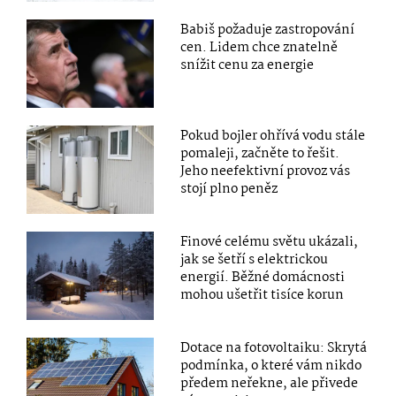
Babiš požaduje zastropování
cen. Lidem chce znatelně
snížit cenu za energie
Pokud bojler ohřívá vodu stále
pomaleji, začněte to řešit.
Jeho neefektivní provoz vás
stojí plno peněz
Finové celému světu ukázali,
jak se šetří s elektrickou
energií. Běžné domácnosti
mohou ušetřit tisíce korun
Dotace na fotovoltaiku: Skrytá
podmínka, o které vám nikdo
předem neřekne, ale přivede