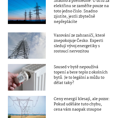
Snadno a přehledně: U účtu za
elektřinu se zaměřte pouze na
toto jedno číslo. Snadno
zjistíte, jestli zbytečně
nepřeplácíte
Varování ze zahraničí, které
znepokojuje Česko. Experti
sledují vývoj energetiky s
rostoucí nervozitou
Soused v bytě nepoužívá
topení a bere teplo z okolních
bytů. Je to legální a můžu to
dělat taky?
Ceny energií klesají, ale pozor:
Pokud uděláte tuto chybu,
cena vám naopak stoupne