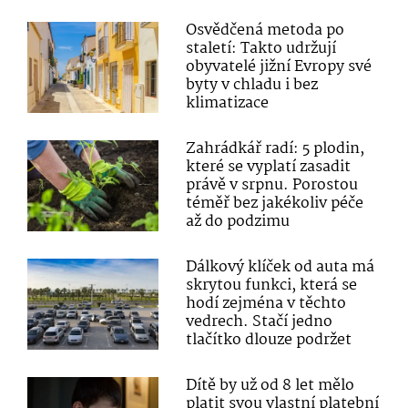
Osvědčená metoda po
staletí: Takto udržují
obyvatelé jižní Evropy své
byty v chladu i bez
klimatizace
Zahrádkář radí: 5 plodin,
které se vyplatí zasadit
právě v srpnu. Porostou
téměř bez jakékoliv péče
až do podzimu
Dálkový klíček od auta má
skrytou funkci, která se
hodí zejména v těchto
vedrech. Stačí jedno
tlačítko dlouze podržet
Dítě by už od 8 let mělo
platit svou vlastní platební