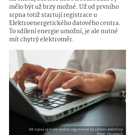
mělo být už brzy možné. Už od prvního
srpna totiž startují registrace u
Elektroenergetického datového centra.
To sdílení energie umožní, je ale nutné
mít chytrý elektroměr.
Od srpna se bude možné registrovat ke sdílení elektřiny
Foto
: Unsplash