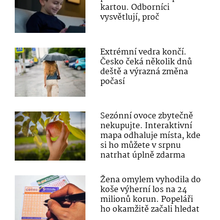
kartou. Odborníci
vysvětlují, proč
Extrémní vedra končí.
Česko čeká několik dnů
deště a výrazná změna
počasí
Sezónní ovoce zbytečně
nekupujte. Interaktivní
mapa odhaluje místa, kde
si ho můžete v srpnu
natrhat úplně zdarma
Žena omylem vyhodila do
koše výherní los na 24
milionů korun. Popeláři
ho okamžitě začali hledat