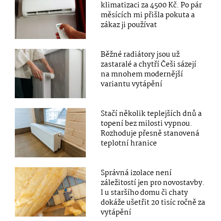
klimatizaci za 4500 Kč. Po pár
měsících mi přišla pokuta a
zákaz ji používat
Běžné radiátory jsou už
zastaralé a chytří Češi sázejí
na mnohem modernější
variantu vytápění
Stačí několik teplejších dnů a
topení bez milosti vypnou.
Rozhoduje přesně stanovená
teplotní hranice
Správná izolace není
záležitostí jen pro novostavby.
I u staršího domu či chaty
dokáže ušetřit 20 tisíc ročně za
vytápění