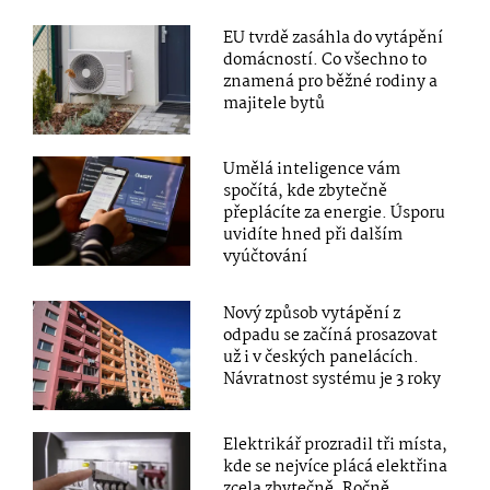
EU tvrdě zasáhla do vytápění
domácností. Co všechno to
znamená pro běžné rodiny a
majitele bytů
Umělá inteligence vám
spočítá, kde zbytečně
přeplácíte za energie. Úsporu
uvidíte hned při dalším
vyúčtování
Nový způsob vytápění z
odpadu se začíná prosazovat
už i v českých panelácích.
Návratnost systému je 3 roky
Elektrikář prozradil tři místa,
kde se nejvíce plácá elektřina
zcela zbytečně. Ročně