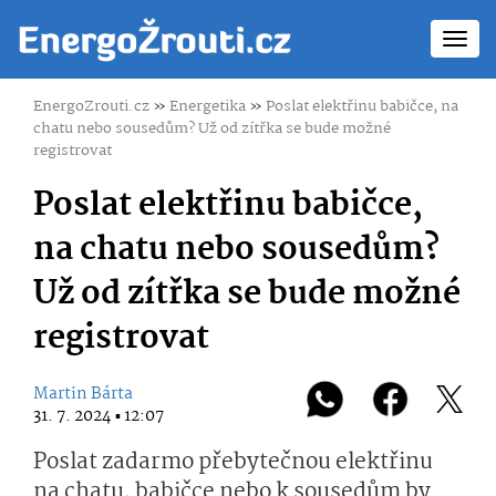
Toggl
navig
EnergoZrouti.cz
»
Energetika
»
Poslat elektřinu babičce, na
chatu nebo sousedům? Už od zítřka se bude možné
registrovat
Poslat elektřinu babičce,
na chatu nebo sousedům?
Už od zítřka se bude možné
registrovat
Martin Bárta
31. 7. 2024 ▪ 12:07
Poslat zadarmo přebytečnou elektřinu
na chatu, babičce nebo k sousedům by