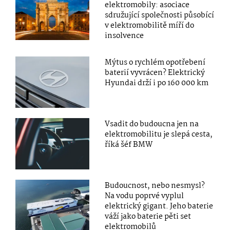
elektromobily: asociace
sdružující společnosti působící
v elektromobilitě míří do
insolvence
Mýtus o rychlém opotřebení
baterií vyvrácen? Elektrický
Hyundai drží i po 160 000 km
Vsadit do budoucna jen na
elektromobilitu je slepá cesta,
říká šéf BMW
Budoucnost, nebo nesmysl?
Na vodu poprvé vyplul
elektrický gigant. Jeho baterie
váží jako baterie pěti set
elektromobilů