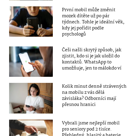
První mobil může změnit
mozek dítěte už po pár
týdnech. Tohle je ideální věk,
kdy jej pořídit podle
psychologů
Češi našli skrytý způsob, jak
zjistit, kdo si je jak uložil do
kontaktů. WhatsApp to
umožňuje, jen to málokdo ví
Kolik minut denně strávených
na mobilu z vás dělá
závisláka? Odborníci mají
přesnou hranici
Vybrali jsme nejlepší mobil
pro seniory pod 2 tisíce.
Přehledný, hlasitý a baterie