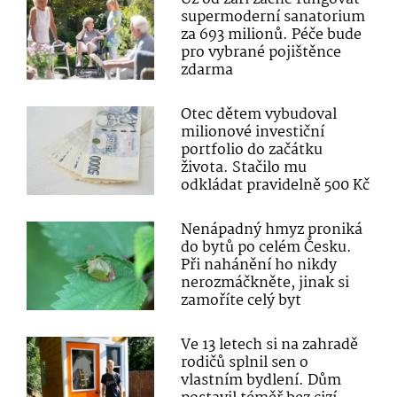
supermoderní sanatorium
za 693 milionů. Péče bude
pro vybrané pojištěnce
zdarma
Otec dětem vybudoval
milionové investiční
portfolio do začátku
života. Stačilo mu
odkládat pravidelně 500 Kč
Nenápadný hmyz proniká
do bytů po celém Česku.
Při nahánění ho nikdy
nerozmáčkněte, jinak si
zamoříte celý byt
Ve 13 letech si na zahradě
rodičů splnil sen o
vlastním bydlení. Dům