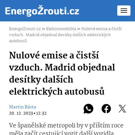
Toggl
navig
EnergoZrouti.cz
»
Elektromobilita
»
Nulové emise a čistší
vzduch. Madrid objednal desítky dalších elektrických
autobusů
Nulové emise a čistší
vzduch. Madrid objednal
desítky dalších
elektrických autobusů
Martin Bárta
29. 12. 2023 ▪ 12:32
Ve španělské metropoli by v příštím roce
měla začít cestující vozit další vozidla