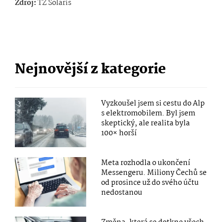
Zdroj:
TZ Solaris
Nejnovější z kategorie
Vyzkoušel jsem si cestu do Alp
s elektromobilem. Byl jsem
skeptický, ale realita byla
100× horší
Meta rozhodla o ukončení
Messengeru. Miliony Čechů se
od prosince už do svého účtu
nedostanou