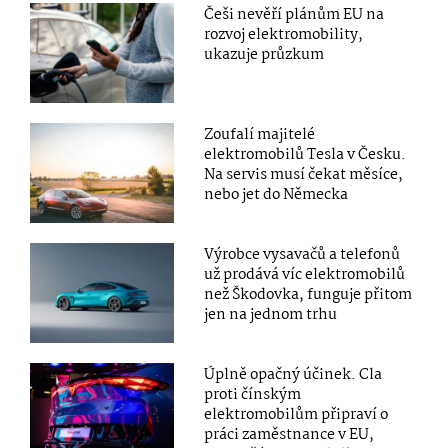
Češi nevěří plánům EU na
rozvoj elektromobility,
ukazuje průzkum
Zoufalí majitelé
elektromobilů Tesla v Česku.
Na servis musí čekat měsíce,
nebo jet do Německa
Výrobce vysavačů a telefonů
už prodává víc elektromobilů
než Škodovka, funguje přitom
jen na jednom trhu
Úplně opačný účinek. Cla
proti čínským
elektromobilům připraví o
práci zaměstnance v EU,