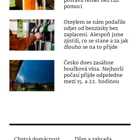
postavil téměř bez cizí
pomoci
Omylem se nám podařilo
odjet od benzinky bez
zaplacení. Alespoň jsme
zjistili, co se stane a za jak
dlouho se na to přijde
Česko dnes zasáhne
bouřková vlna. Nejhorší
počasí přijde odpoledne
mezi 15. a 22. hodinou
Chytrá domácnost
Dům a zahrada