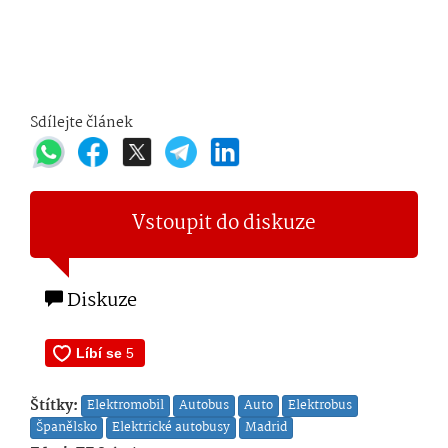
Sdílejte článek
Vstoupit do diskuze
Diskuze
Štítky:
Elektromobil
Autobus
Auto
Elektrobus
Španělsko
Elektrické autobusy
Madrid