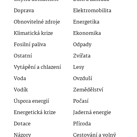
Doprava
Elektromobilita
Obnovitelné zdroje
Energetika
Klimatická krize
Ekonomika
Fosilní paliva
Odpady
Ostatní
Zvířata
Vytápění a chlazení
Lesy
Voda
Ovzduší
Vodík
Zemědělství
Úspora energií
Počasí
Energetická krize
Jaderná energie
Dotace
Příroda
Názory
Cestování a volný