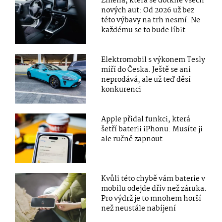
Změna, která se dotkne všech
nových aut: Od 2026 už bez
této výbavy na trh nesmí. Ne
každému se to bude líbit
Elektromobil s výkonem Tesly
míří do Česka. Ještě se ani
neprodává, ale už teď děsí
konkurenci
Apple přidal funkci, která
šetří baterii iPhonu. Musíte ji
ale ručně zapnout
Kvůli této chybě vám baterie v
mobilu odejde dřív než záruka.
Pro výdrž je to mnohem horší
než neustále nabíjení