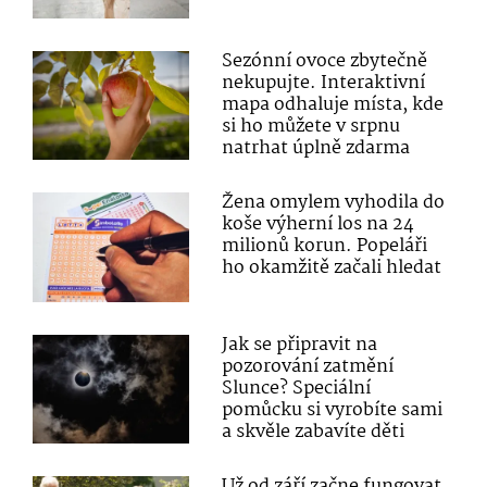
Sezónní ovoce zbytečně
nekupujte. Interaktivní
mapa odhaluje místa, kde
si ho můžete v srpnu
natrhat úplně zdarma
Žena omylem vyhodila do
koše výherní los na 24
milionů korun. Popeláři
ho okamžitě začali hledat
Jak se připravit na
pozorování zatmění
Slunce? Speciální
pomůcku si vyrobíte sami
a skvěle zabavíte děti
Už od září začne fungovat