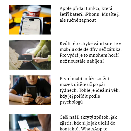
Apple přidal funkci, která
šetří baterii iPhonu. Musíte ji
ale ručně zapnout
Kvůli této chybě vám baterie v
mobilu odejde dřív než záruka.
Pro výdrž je to mnohem horší
než neustále nabíjení
První mobil může změnit
mozek dítěte už po pár
týdnech. Tohle je ideální věk,
kdy jej pořídit podle
psychologů
Češi našli skrytý způsob, jak
zjistit, kdo si je jak uložil do
kontaktů. WhatsApp to