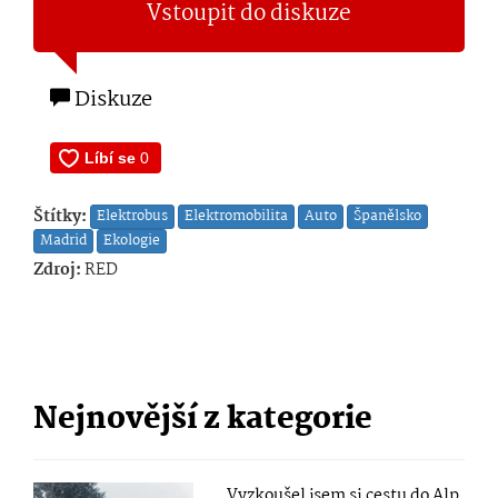
Vstoupit do diskuze
Diskuze
Štítky:
Elektrobus
Elektromobilita
Auto
Španělsko
Madrid
Ekologie
Zdroj:
RED
Nejnovější z kategorie
Vyzkoušel jsem si cestu do Alp