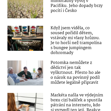
mimořádný vývoj v
Pacifiku. Jeho dopady brzy
pocítí i Česko
Když jsem viděla, co
soused pořídil dětem,
vstávaly mi vlasy hrůzou.
Je to horší než trampolína
s bungee jumpingem
dohromady
Potomka nemůžete z
dědictví jen tak
vyškrtnout. Přesto ho ale
o nárok na povinný podíl
můžete legálně připravit
Markéta našla ve výdejním
boxu cizí balíček a spustila
pátrání na internetu, kdo
si vyzvedl ten její. Reakce