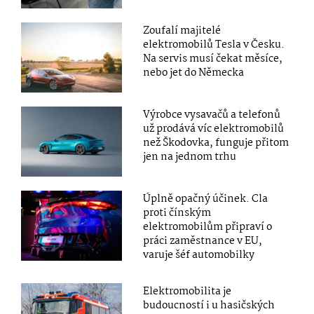
Zoufalí majitelé
elektromobilů Tesla v Česku.
Na servis musí čekat měsíce,
nebo jet do Německa
Výrobce vysavačů a telefonů
už prodává víc elektromobilů
než Škodovka, funguje přitom
jen na jednom trhu
Úplně opačný účinek. Cla
proti čínským
elektromobilům připraví o
práci zaměstnance v EU,
varuje šéf automobilky
Elektromobilita je
budoucností i u hasičských