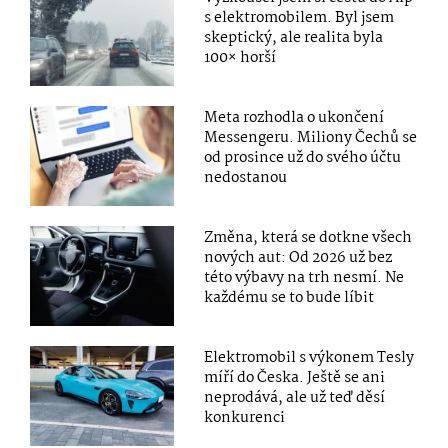
s elektromobilem. Byl jsem
skeptický, ale realita byla
100× horší
Meta rozhodla o ukončení
Messengeru. Miliony Čechů se
od prosince už do svého účtu
nedostanou
Změna, která se dotkne všech
nových aut: Od 2026 už bez
této výbavy na trh nesmí. Ne
každému se to bude líbit
Elektromobil s výkonem Tesly
míří do Česka. Ještě se ani
neprodává, ale už teď děsí
konkurenci