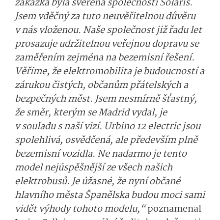
zakázka byla svěřena společnosti Solaris.
Jsem vděčný za tuto neuvěřitelnou důvěru
v nás vloženou. Naše společnost již řadu let
prosazuje udržitelnou veřejnou dopravu se
zaměřením zejména na bezemisní řešení.
Věříme, že elektromobilita je budoucností a
zárukou čistých, občanům přátelských a
bezpečných měst. Jsem nesmírně šťastný,
že směr, kterým se Madrid vydal, je
v souladu s naší vizí. Urbino 12 electric jsou
spolehlivá, osvědčená, ale především plně
bezemisní vozidla. Ne nadarmo je tento
model nejúspěšnější ze všech našich
elektrobusů. Je úžasné, že nyní občané
hlavního města Španělska budou moci sami
vidět výhody tohoto modelu,“
poznamenal