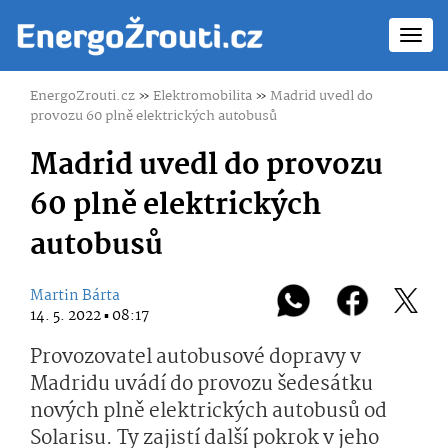
Toggl
navig
EnergoZrouti.cz
»
Elektromobilita
»
Madrid uvedl do
provozu 60 plně elektrických autobusů
Madrid uvedl do provozu
60 plně elektrických
autobusů
Martin Bárta
14. 5. 2022 ▪ 08:17
Provozovatel autobusové dopravy v
Madridu uvádí do provozu šedesátku
nových plně elektrických autobusů od
Solarisu. Ty zajistí další pokrok v jeho