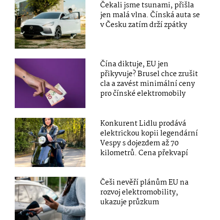
Čekali jsme tsunami, přišla
jen malá vlna. Čínská auta se
v Česku zatím drží zpátky
Čína diktuje, EU jen
přikyvuje? Brusel chce zrušit
cla a zavést minimální ceny
pro čínské elektromobily
Konkurent Lidlu prodává
elektrickou kopii legendární
Vespy s dojezdem až 70
kilometrů. Cena překvapí
Češi nevěří plánům EU na
rozvoj elektromobility,
ukazuje průzkum