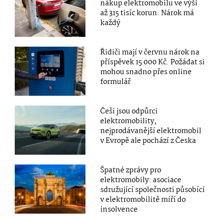
nákup elektromobilu ve výši
až 315 tisíc korun. Nárok má
každý
Řidiči mají v červnu nárok na
příspěvek 15 000 Kč. Požádat si
mohou snadno přes online
formulář
Češi jsou odpůrci
elektromobility,
nejprodávanější elektromobil
v Evropě ale pochází z Česka
Špatné zprávy pro
elektromobily: asociace
sdružující společnosti působící
v elektromobilitě míří do
insolvence