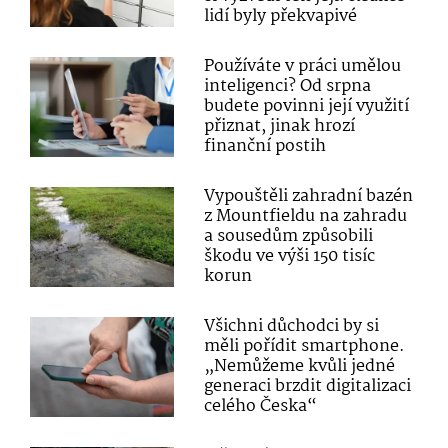
lidí byly překvapivé
Používáte v práci umělou
inteligenci? Od srpna
budete povinni její využití
přiznat, jinak hrozí
finanční postih
Vypouštěli zahradní bazén
z Mountfieldu na zahradu
a sousedům způsobili
škodu ve výši 150 tisíc
korun
Všichni důchodci by si
měli pořídit smartphone.
„Nemůžeme kvůli jedné
generaci brzdit digitalizaci
celého Česka“