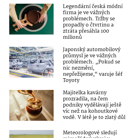
Legendární česká módní
firma je ve vážných
problémech. Tržby se
propadly o čtvrtinu a
ztráta přesáhla 100
milionů
Japonský automobilový
průmysl je ve vážných
problémech. „Pokud se
nic nezmění,
nepřežijeme,“ varuje šéf
Toyoty
Majitelka kavárny
prozradila, na čem
podniky vydělávají ještě
víc než na kohoutkové
vodě. V létě je to zlatý důl
Meteorologové sledují