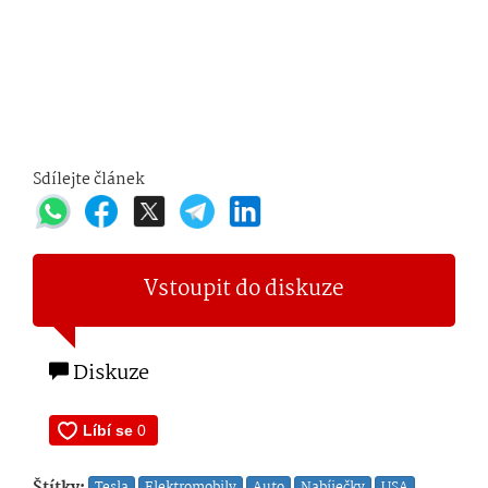
Sdílejte článek
Vstoupit do diskuze
Diskuze
Štítky:
Tesla
Elektromobily
Auto
Nabíječky
USA