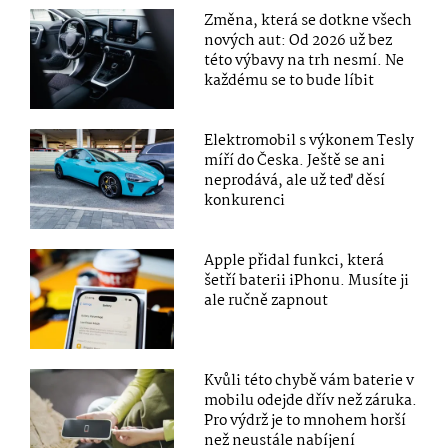
Změna, která se dotkne všech
nových aut: Od 2026 už bez
této výbavy na trh nesmí. Ne
každému se to bude líbit
Elektromobil s výkonem Tesly
míří do Česka. Ještě se ani
neprodává, ale už teď děsí
konkurenci
Apple přidal funkci, která
šetří baterii iPhonu. Musíte ji
ale ručně zapnout
Kvůli této chybě vám baterie v
mobilu odejde dřív než záruka.
Pro výdrž je to mnohem horší
než neustále nabíjení