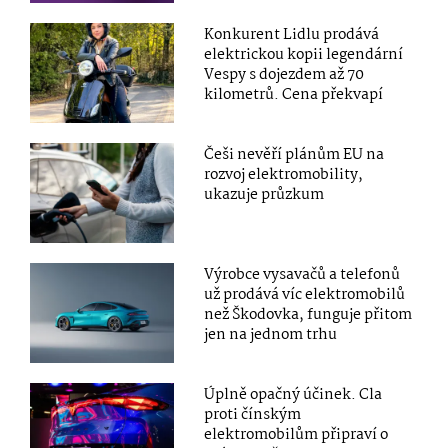
Konkurent Lidlu prodává
elektrickou kopii legendární
Vespy s dojezdem až 70
kilometrů. Cena překvapí
Češi nevěří plánům EU na
rozvoj elektromobility,
ukazuje průzkum
Výrobce vysavačů a telefonů
už prodává víc elektromobilů
než Škodovka, funguje přitom
jen na jednom trhu
Úplně opačný účinek. Cla
proti čínským
elektromobilům připraví o