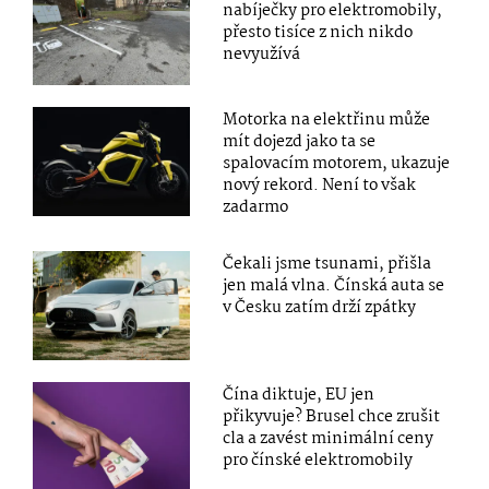
nabíječky pro elektromobily,
přesto tisíce z nich nikdo
nevyužívá
Motorka na elektřinu může
mít dojezd jako ta se
spalovacím motorem, ukazuje
nový rekord. Není to však
zadarmo
Čekali jsme tsunami, přišla
jen malá vlna. Čínská auta se
v Česku zatím drží zpátky
Čína diktuje, EU jen
přikyvuje? Brusel chce zrušit
cla a zavést minimální ceny
pro čínské elektromobily