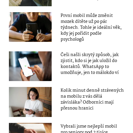
První mobil může změnit
mozek dítěte už po pár
týdnech. Tohle je ideální věk,
kdy jej pořídit podle
psychologů
Češi našli skrytý způsob, jak
zjistit, kdo si je jak uložil do
kontaktů. WhatsApp to
umožňuje, jen to málokdo ví
Kolik minut denně strávených
na mobilu z vás dělá
závisláka? Odborníci mají
přesnou hranici
Vybrali jsme nejlepší mobil
pro seniory pod 2 tisíce.