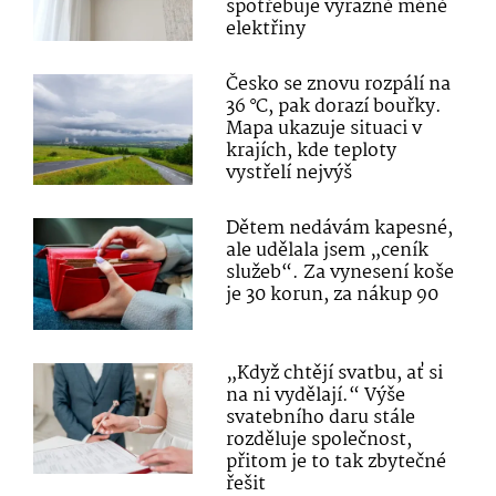
spotřebuje výrazně méně
elektřiny
Česko se znovu rozpálí na
36 °C, pak dorazí bouřky.
Mapa ukazuje situaci v
krajích, kde teploty
vystřelí nejvýš
Dětem nedávám kapesné,
ale udělala jsem „ceník
služeb“. Za vynesení koše
je 30 korun, za nákup 90
„Když chtějí svatbu, ať si
na ni vydělají.“ Výše
svatebního daru stále
rozděluje společnost,
přitom je to tak zbytečné
řešit