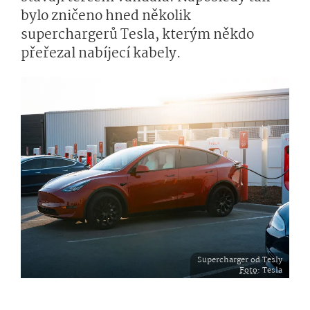
bylo zničeno hned několik
superchargerů Tesla, kterým někdo
přeřezal nabíjecí kabely.
Supercharger od Tesly
Foto
: Tesla