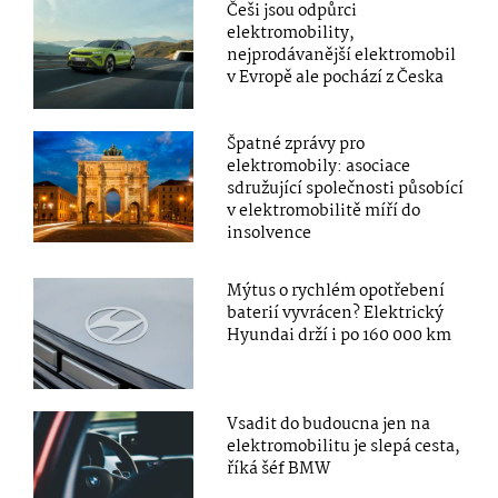
Češi jsou odpůrci
elektromobility,
nejprodávanější elektromobil
v Evropě ale pochází z Česka
Špatné zprávy pro
elektromobily: asociace
sdružující společnosti působící
v elektromobilitě míří do
insolvence
Mýtus o rychlém opotřebení
baterií vyvrácen? Elektrický
Hyundai drží i po 160 000 km
Vsadit do budoucna jen na
elektromobilitu je slepá cesta,
říká šéf BMW