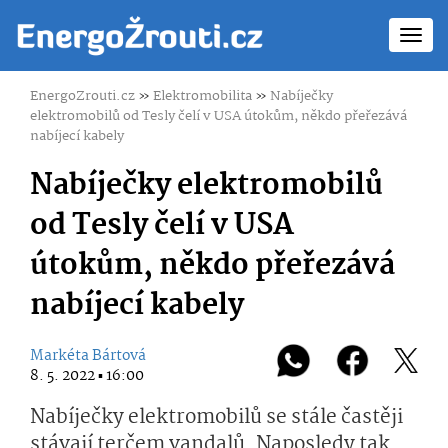
Toggl
navig
EnergoZrouti.cz
»
Elektromobilita
»
Nabíječky
elektromobilů od Tesly čelí v USA útokům, někdo přeřezává
nabíjecí kabely
Nabíječky elektromobilů
od Tesly čelí v USA
útokům, někdo přeřezává
nabíjecí kabely
Markéta Bártová
8. 5. 2022 ▪ 16:00
Nabíječky elektromobilů se stále častěji
stávají terčem vandalů. Naposledy tak