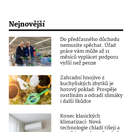
Nejnovější
Do předčasného důchodu
nemusíte spěchat. Úřad
práce vám může až 11
měsíců vyplácet podporu
vyšší než penze
Zahradní hnojivo z
kuchyňských zbytků je
hotový poklad: Prospěje
rostlinám a odradí slimáky
i další škůdce
Konec klasických
klimatizací: Nová
technologie chladí tišeji a