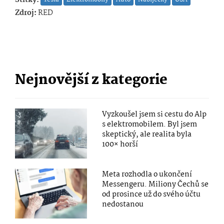
Zdroj:
RED
Nejnovější z kategorie
Vyzkoušel jsem si cestu do Alp
s elektromobilem. Byl jsem
skeptický, ale realita byla
100× horší
Meta rozhodla o ukončení
Messengeru. Miliony Čechů se
od prosince už do svého účtu
nedostanou