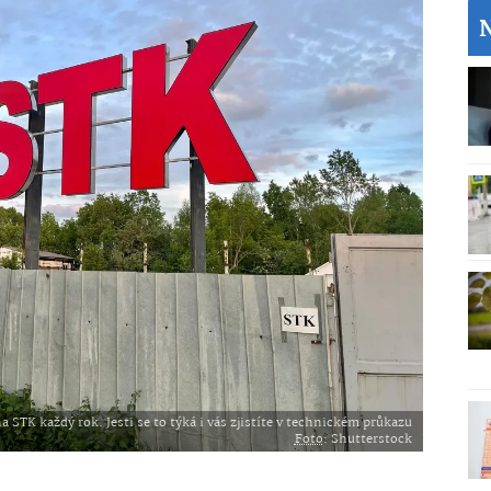
 STK každý rok. Jesti se to týká i vás zjistíte v technickém průkazu
Foto
: Shutterstock