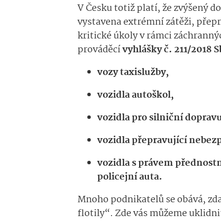
V Česku totiž platí, že zvýšený do
vystavena extrémní zátěži, přepr
kritické úkoly v rámci záchrannýc
prováděcí
vyhlášky č. 211/2018 S
vozy taxislužby,
vozidla autoškol,
vozidla pro silniční dopravu
vozidla přepravující nebez
vozidla s právem přednostní
policejní auta.
Mnoho podnikatelů se obává, zda s
flotily“. Zde vás můžeme uklidni