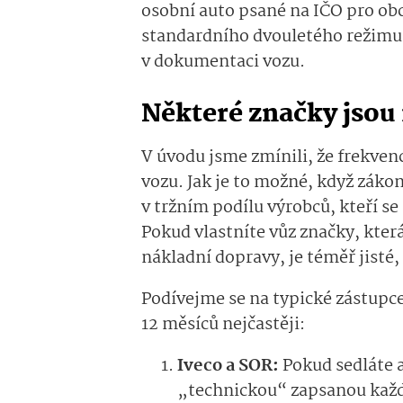
osobní auto psané na IČO pro ob
standardního dvouletého režimu. 
v dokumentaci vozu.
Některé značky jsou 
V úvodu jsme zmínili, že frekve
vozu. Jak je to možné, když záko
v tržním podílu výrobců, kteří se
Pokud vlastníte vůz značky, kte
nákladní dopravy, je téměř jisté,
Podívejme se na typické zástupc
12 měsíců nejčastěji:
Iveco a SOR:
Pokud sedláte 
„technickou“ zapsanou kaž