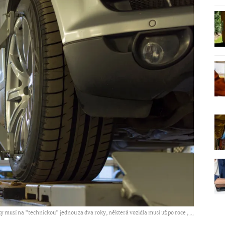
 musí na "technickou" jednou za dva roky, některá vozidla musí už po roce ,
...