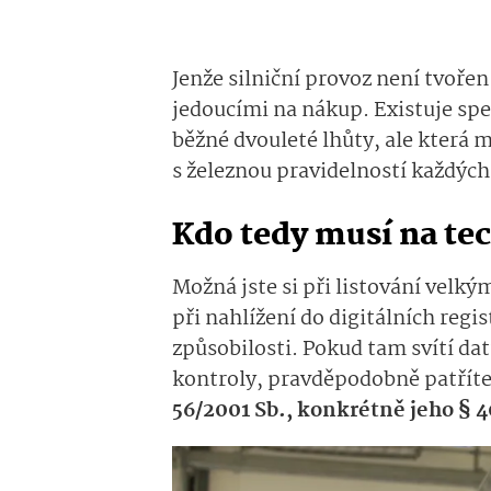
Jenže silniční provoz není tvoř
jedoucími na nákup. Existuje spe
běžné dvouleté lhůty, ale která m
s železnou pravidelností každýc
Kdo tedy musí na te
Možná jste si při listování velk
při nahlížení do digitálních regi
způsobilosti. Pokud tam svítí d
kontroly, pravděpodobně patřít
56/2001 Sb., konkrétně jeho § 4