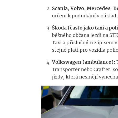
Scania, Volvo, Mercedes-B
určeni k podnikání v náklad
Škoda (často jako taxi a pol
běžného občana jezdí na STK
Taxi a příslušným zápisem v 
stejné platí pro vozidla poli
Volkswagen (ambulance):
T
Transporter nebo Crafter j
jízdy, která nesmějí vynechat