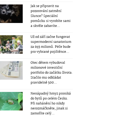
Jak se připravit na
pozorování zatmění
Slunce? Speciální
pomůcku si vyrobíte sami
a skvěle zabavíte...
Už od září začne fungovat
supermoderní sanatorium
za 693 milionů. Péče bude
pro vybrané pojištěnce...
Otec dětem vybudoval
milionové investiční
portfolio do začátku života.
Stačilo mu odkládat
pravidelně 500...
Nenápadný hmyz proniká
do bytů po celém Česku.
Při nahánění ho nikdy
nerozmáčkněte, jinak si
zamoříte celý...