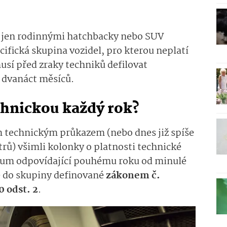
en jen rodinnými hatchbacky nebo SUV
cifická skupina vozidel, pro kterou neplatí
usí před zraky techniků defilovat
h dvanáct měsíců.
chnickou každý rok?
ým technickým průkazem (nebo dnes již spíše
strů) všimli kolonky o platnosti technické
atum odpovídající pouhému roku od minulé
e do skupiny definované
zákonem č.
0 odst. 2
.