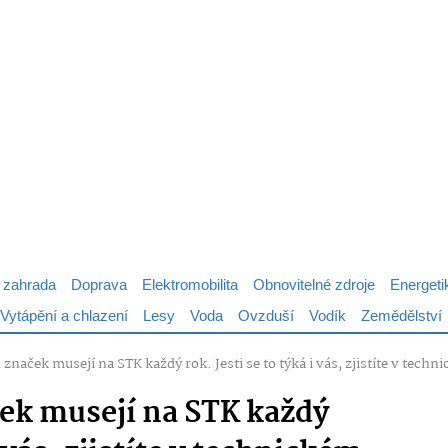
 zahrada
Doprava
Elektromobilita
Obnovitelné zdroje
Energeti
Vytápění a chlazení
Lesy
Voda
Ovzduší
Vodík
Zemědělství
značek musejí na STK každý rok. Jesti se to týká i vás, zjistíte v tech
ek musejí na STK každý