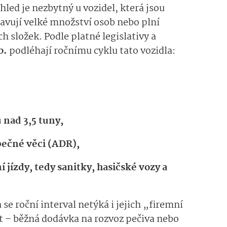
hled je nezbytný u vozidel, která jsou
avují velké množství osob nebo plní
h složek. Podle platné legislativy a
b.
podléhají ročnímu cyklu tato vozidla:
 nad 3,5 tuny,
pečné věci (ADR),
 jízdy, tedy sanitky, hasičské vozy a
e roční interval netýká i jejich „firemní
t – běžná dodávka na rozvoz pečiva nebo