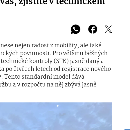
i vás, zjistíte v technickém
nese nejen radost z mobility, ale také
nických povinností. Pro většinu běžných
c technické kontroly (STK) jasně daný a
ka po čtyřech letech od registrace nového
y. Tento standardní model dává
žbu a v rozpočtu na něj zbývá jasně