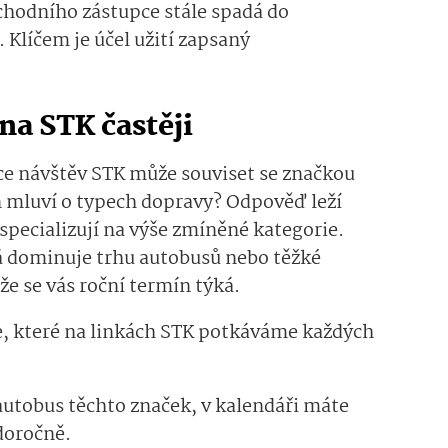
chodního zástupce stále spadá do
Klíčem je účel užití zapsaný
na STK častěji
nce návštěv STK může souviset se značkou
n mluví o typech dopravy? Odpověď leží
 specializují na výše zmíněné kategorie.
rá dominuje trhu autobusů nebo těžké
 že se vás roční termín týká.
e, které na linkách STK potkáváme každých
autobus těchto značek, v kalendáři máte
doročně.