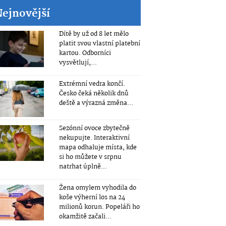
Nejnovější
Dítě by už od 8 let mělo
platit svou vlastní platební
kartou. Odborníci
vysvětlují,...
Extrémní vedra končí.
Česko čeká několik dnů
deště a výrazná změna...
Sezónní ovoce zbytečně
nekupujte. Interaktivní
mapa odhaluje místa, kde
si ho můžete v srpnu
natrhat úplně...
Žena omylem vyhodila do
koše výherní los na 24
milionů korun. Popeláři ho
okamžitě začali...