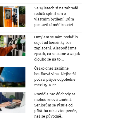
Ve 13 letech si na zahradě
rodičů splnil sen o
vlastním bydlení. Dům
postavil téměř bez cizí...
Omylem se nám podařilo
odjet od benzinky bez
zaplacení. Alespoň jsme
zjistili, co se stane a za jak
dlouho se na to...
Česko dnes zasáhne
bouřková vlna. Nejhorší
počasí přijde odpoledne
mezi 15. a 22....
Pravidla pro důchody se
mohou znovu změnit.
Seniorům se rýsuje od
příštího roku více peněz,
než se původně...