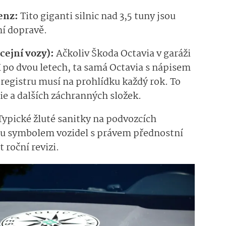
enz:
Tito giganti silnic nad 3,5 tuny jsou
ní dopravě.
icejní vozy):
Ačkoliv Škoda Octavia v garáži
 po dvou letech, ta samá Octavia s nápisem
registru musí na prohlídku každý rok. To
cie a dalších záchranných složek.
ypické žluté sanitky na podvozcích
sou symbolem vozidel s právem přednostní
 roční revizi.