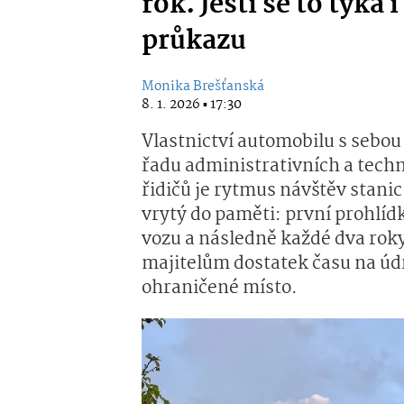
rok. Jesti se to týká 
průkazu
Monika Brešťanská
8. 1. 2026 ▪ 17:30
Vlastnictví automobilu s sebou 
řadu administrativních a tech
řidičů je rytmus návštěv stani
vrytý do paměti: první prohlíd
vozu a následně každé dva rok
majitelům dostatek času na údr
ohraničené místo.