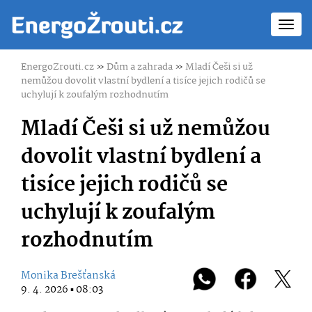
Toggl
navig
EnergoZrouti.cz
»
Dům a zahrada
»
Mladí Češi si už
nemůžou dovolit vlastní bydlení a tisíce jejich rodičů se
uchylují k zoufalým rozhodnutím
Mladí Češi si už nemůžou
dovolit vlastní bydlení a
tisíce jejich rodičů se
uchylují k zoufalým
rozhodnutím
Monika Brešťanská
9. 4. 2026 ▪ 08:03