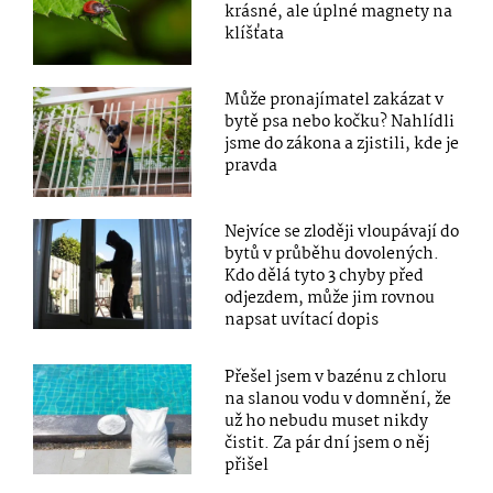
krásné, ale úplné magnety na
klíšťata
Může pronajímatel zakázat v
bytě psa nebo kočku? Nahlídli
jsme do zákona a zjistili, kde je
pravda
Nejvíce se zloději vloupávají do
bytů v průběhu dovolených.
Kdo dělá tyto 3 chyby před
odjezdem, může jim rovnou
napsat uvítací dopis
Přešel jsem v bazénu z chloru
na slanou vodu v domnění, že
už ho nebudu muset nikdy
čistit. Za pár dní jsem o něj
přišel