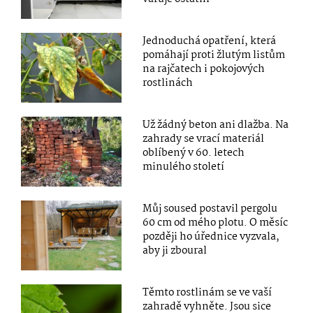
Jednoduchá opatření, která
pomáhají proti žlutým listům
na rajčatech i pokojových
rostlinách
Už žádný beton ani dlažba. Na
zahrady se vrací materiál
oblíbený v 60. letech
minulého století
Můj soused postavil pergolu
60 cm od mého plotu. O měsíc
později ho úřednice vyzvala,
aby ji zboural
Těmto rostlinám se ve vaší
zahradě vyhněte. Jsou sice