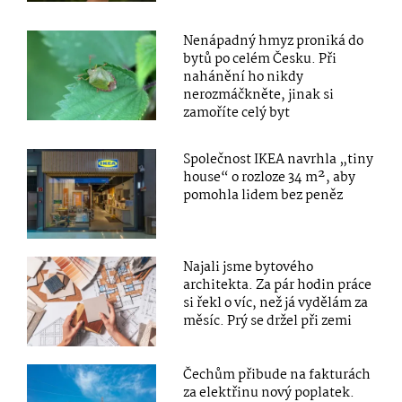
Nenápadný hmyz proniká do
bytů po celém Česku. Při
nahánění ho nikdy
nerozmáčkněte, jinak si
zamoříte celý byt
Společnost IKEA navrhla „tiny
house“ o rozloze 34 m², aby
pomohla lidem bez peněz
Najali jsme bytového
architekta. Za pár hodin práce
si řekl o víc, než já vydělám za
měsíc. Prý se držel při zemi
Čechům přibude na fakturách
za elektřinu nový poplatek.