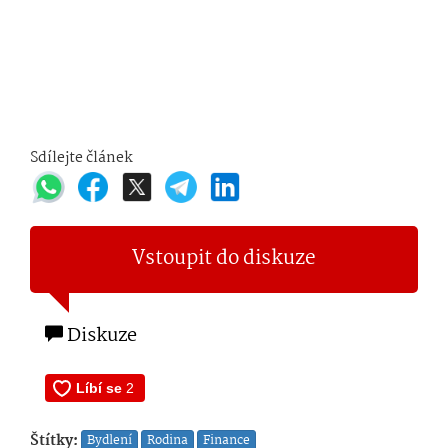
Sdílejte článek
Vstoupit do diskuze
Diskuze
Štítky:
Bydlení
Rodina
Finance