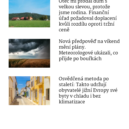
Otec mi prodal dům s
velkou slevou, protože
jsme rodina. Finanční
úřad požadoval doplacení
kvůli rozdílu oproti tržní
ceně
Nová předpověď na víkend
mění plány.
Meteorologové ukázali, co
přijde po bouřkách
Osvědčená metoda po
staletí: Takto udržují
obyvatelé jižní Evropy své
byty v chladu i bez
klimatizace