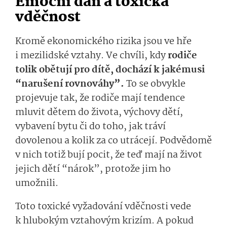
Emoční daň a toxická
vděčnost
Kromě ekonomického rizika jsou ve hře
i mezilidské vztahy. Ve chvíli, kdy
rodiče
tolik obětují pro dítě, dochází k jakémusi
“narušení rovnováhy”.
To se obvykle
projevuje tak, že rodiče mají tendence
mluvit dětem do života, výchovy dětí,
vybavení bytu či do toho, jak tráví
dovolenou a kolik za co utrácejí. Podvědomě
v nich totiž bují pocit, že teď mají na život
jejich dětí “nárok”, protože jim ho
umožnili.
Toto toxické vyžadování vděčnosti vede
k hlubokým vztahovým krizím. A pokud