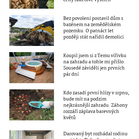
Bez povolení postavil dům s
bazénem na zemědělském
pozemku. O patnáct let
později stát nařídil demolici
Koupil jsem si z Temu vířivku
na zahradu a tohle mi přišlo.
Sousedé záviděli jen prvních
pár dní
Kdo zasadí první hlízy v srpnu,
bude mít na podzim
nejkrásnější zahradu. Záhony
rozzáří záplava barevných
květů
Darovaný byt rozhádal rodinu