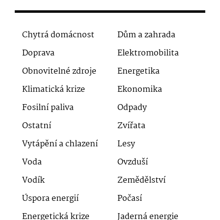
Chytrá domácnost
Dům a zahrada
Doprava
Elektromobilita
Obnovitelné zdroje
Energetika
Klimatická krize
Ekonomika
Fosilní paliva
Odpady
Ostatní
Zvířata
Vytápění a chlazení
Lesy
Voda
Ovzduší
Vodík
Zemědělství
Úspora energií
Počasí
Energetická krize
Jaderná energie