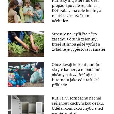
Kutilský hit, kterému Češi
propadli po celé republice.
Děti zabaví na celé hodiny a
naučí je víc než školní
učebnice
Srpen je nejlepší čas něco
zasadit: 5 druhů zeleniny,
které stihnou ještě vyrůst a
zvládne je vypěstovat i amatér
Obce dávají ke kontejnerům
skryté kamery a nepořádné
občany pak zveřejňují na
internetu jako odstrašující
příklady
Kutil si v Hornbachu nechal
seříznout kuchyňskou desku.
Udělal komickou chybu a teď
varuje ostatní