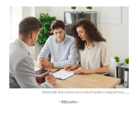
Mladí lidé dnes často na vysněné bydlení nedosáhnou ,
...