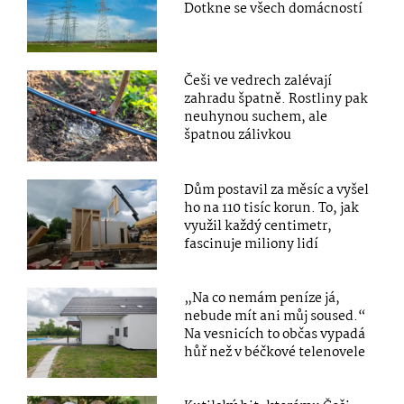
Dotkne se všech domácností
Češi ve vedrech zalévají
zahradu špatně. Rostliny pak
neuhynou suchem, ale
špatnou zálivkou
Dům postavil za měsíc a vyšel
ho na 110 tisíc korun. To, jak
využil každý centimetr,
fascinuje miliony lidí
„Na co nemám peníze já,
nebude mít ani můj soused.“
Na vesnicích to občas vypadá
hůř než v béčkové telenovele