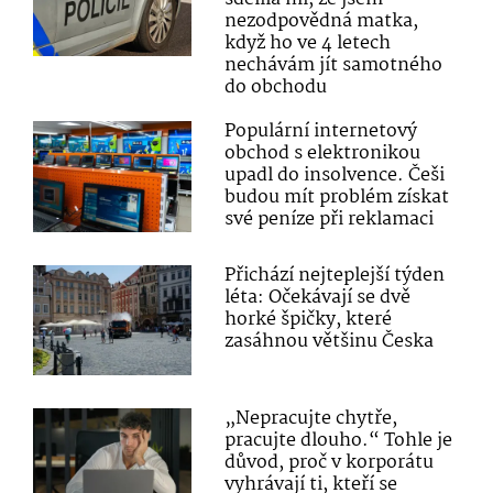
nezodpovědná matka,
když ho ve 4 letech
nechávám jít samotného
do obchodu
Populární internetový
obchod s elektronikou
upadl do insolvence. Češi
budou mít problém získat
své peníze při reklamaci
Přichází nejteplejší týden
léta: Očekávají se dvě
horké špičky, které
zasáhnou většinu Česka
„Nepracujte chytře,
pracujte dlouho.“ Tohle je
důvod, proč v korporátu
vyhrávají ti, kteří se