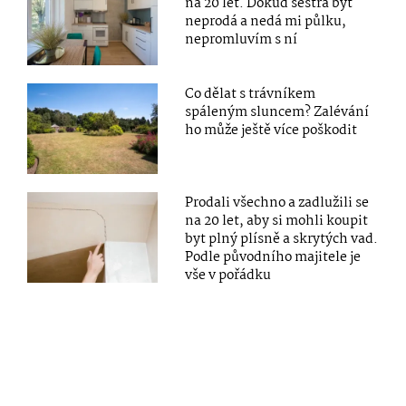
na 20 let. Dokud sestra byt
neprodá a nedá mi půlku,
nepromluvím s ní
Co dělat s trávníkem
spáleným sluncem? Zalévání
ho může ještě více poškodit
Prodali všechno a zadlužili se
na 20 let, aby si mohli koupit
byt plný plísně a skrytých vad.
Podle původního majitele je
vše v pořádku