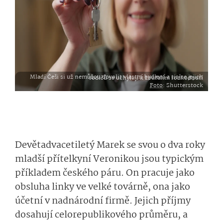
Mladí Češi si už nemůžou dovolit vlastní bydlení a tisíce jejich rodičů se uchylují k zoufalím rozhodnutí
Foto
: Shutterstock
Devětadvacetiletý Marek se svou o dva roky
mladší přítelkyní Veronikou jsou typickým
příkladem českého páru. On pracuje jako
obsluha linky ve velké továrně, ona jako
účetní v nadnárodní firmě. Jejich příjmy
dosahují celorepublikového průměru, a