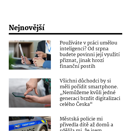
Nejnovější
Používáte v práci umělou
inteligenci? Od srpna
budete povinni její využití
přiznat, jinak hrozí
finanční postih
Všichni důchodci by si
měli pořídit smartphone.
„Nemůžeme kvůli jedné
generaci brzdit digitalizaci
celého Česka“
Městská policie mi
přivedla dítě až domů a
sdělila mi, že jsem