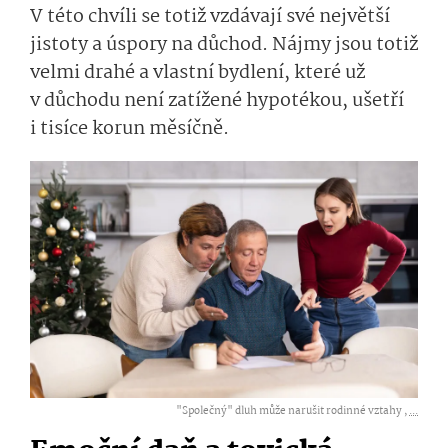
V této chvíli se totiž vzdávají své největší
jistoty a úspory na důchod. Nájmy jsou totiž
velmi drahé a vlastní bydlení, které už
v důchodu není zatížené hypotékou, ušetří
i tisíce korun měsíčně.
"Společný" dluh může narušit rodinné vztahy ,
...