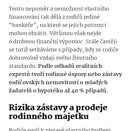
Tento nepoměr a nemožnost vlastního
financování tak dělá z rodičů jediné
“bankéře”, na které se jejich potomci
mohou obrátit. Většinou však nejde
o drobnou finanční výpomoc. Stále častěji
se totiž setkáváme s případy, kdy se rodiče
dobrovolně vzdají svého životního
standardu.
Podle odhadů realitních
expertů tvoří rodinné úspory nebo zástavy
rodičovských nemovitostí u mladých
žadatelů o hypotéku až 40 % případů
.
Rizika zástavy a prodeje
rodinného majetku
Rodiče svolí k zástavě vlastního bydlení