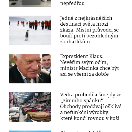
nepředřou
Jedné z nejkrásnějších
destinací světa hrozí
zkáza. Místní průvodci se
bouří proti bezohledným
zbohatlíkům
Exprezident Klaus:
Nevěřím svým očím,
ministr Macinka chce být
asi se všemi za dobře
Vedra probudila šmejdy ze
„zimního spánku“.
Obchody prodávají ošklivé
a nefunkční výrobky,
které končí rovnou v koši