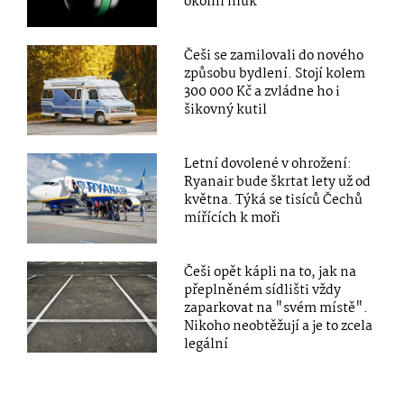
okolní hluk
Češi se zamilovali do nového
způsobu bydlení. Stojí kolem
300 000 Kč a zvládne ho i
šikovný kutil
Letní dovolené v ohrožení:
Ryanair bude škrtat lety už od
května. Týká se tisíců Čechů
mířících k moři
Češi opět kápli na to, jak na
přeplněném sídlišti vždy
zaparkovat na "svém místě".
Nikoho neobtěžují a je to zcela
legální