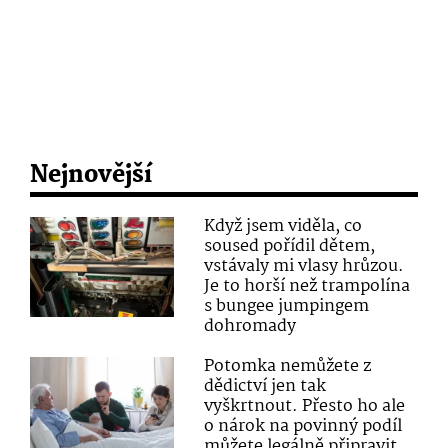
Nejnovější
Když jsem viděla, co
soused pořídil dětem,
vstávaly mi vlasy hrůzou.
Je to horší než trampolína
s bungee jumpingem
dohromady
Potomka nemůžete z
dědictví jen tak
vyškrtnout. Přesto ho ale
o nárok na povinný podíl
můžete legálně připravit