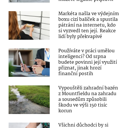
Markéta našla ve výdejním
boxu cizí balíček a spustila
pátrání na internetu, kdo
si vyzvedl ten její. Reakce
lidí byly překvapivé
Používáte v práci umělou
inteligenci? Od srpna
budete povinni její využití
přiznat, jinak hrozí
finanční postih
Vypouštěli zahradní bazén
z Mountfieldu na zahradu
a sousedům způsobili
škodu ve výši 150 tisíc
korun
Všichni důchodci by si