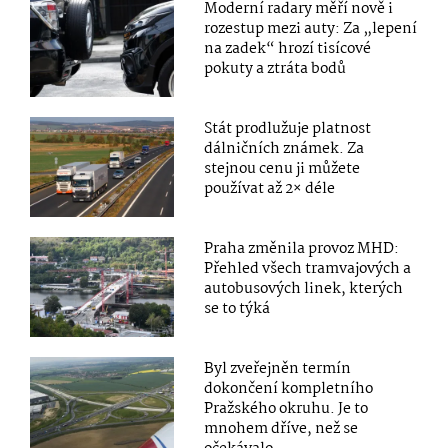
Moderní radary měří nově i
rozestup mezi auty: Za „lepení
na zadek“ hrozí tisícové
pokuty a ztráta bodů
Stát prodlužuje platnost
dálničních známek. Za
stejnou cenu ji můžete
používat až 2× déle
Praha změnila provoz MHD:
Přehled všech tramvajových a
autobusových linek, kterých
se to týká
Byl zveřejněn termín
dokončení kompletního
Pražského okruhu. Je to
mnohem dříve, než se