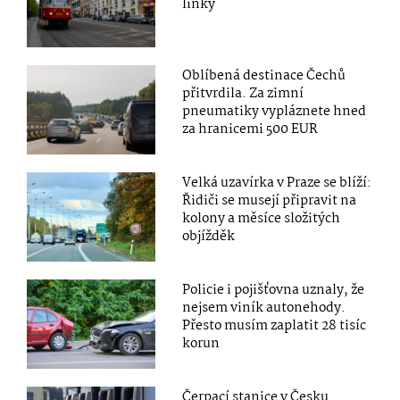
linky
Oblíbená destinace Čechů
přitvrdila. Za zimní
pneumatiky vypláznete hned
za hranicemi 500 EUR
Velká uzavírka v Praze se blíží:
Řidiči se musejí připravit na
kolony a měsíce složitých
objížděk
Policie i pojišťovna uznaly, že
nejsem viník autonehody.
Přesto musím zaplatit 28 tisíc
korun
Čerpací stanice v Česku