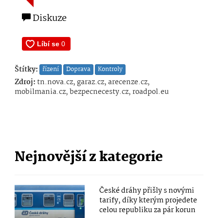
Diskuze
Štítky:
řízení
Doprava
Kontroly
Zdroj:
tn.nova.cz, garaz.cz, arecenze.cz,
mobilmania.cz, bezpecnecesty.cz, roadpol.eu
Nejnovější z kategorie
České dráhy přišly s novými
tarify, díky kterým projedete
celou republiku za pár korun