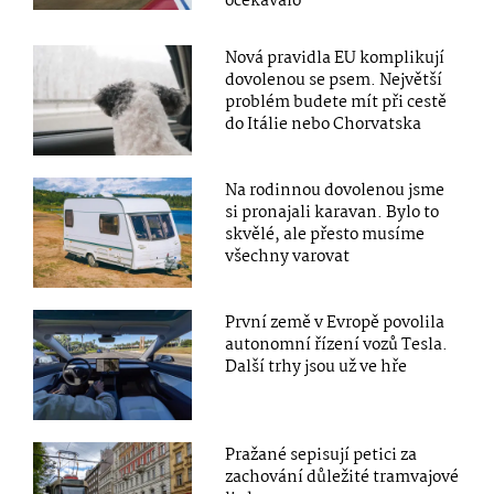
očekávalo
Nová pravidla EU komplikují
dovolenou se psem. Největší
problém budete mít při cestě
do Itálie nebo Chorvatska
Na rodinnou dovolenou jsme
si pronajali karavan. Bylo to
skvělé, ale přesto musíme
všechny varovat
První země v Evropě povolila
autonomní řízení vozů Tesla.
Další trhy jsou už ve hře
Pražané sepisují petici za
zachování důležité tramvajové