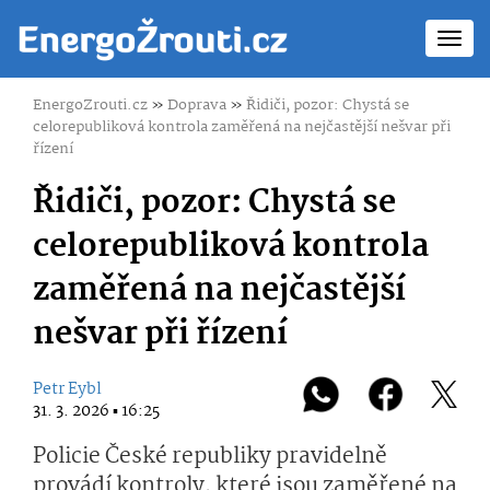
Toggl
navig
EnergoZrouti.cz
»
Doprava
»
Řidiči, pozor: Chystá se
celorepubliková kontrola zaměřená na nejčastější nešvar při
řízení
Řidiči, pozor: Chystá se
celorepubliková kontrola
zaměřená na nejčastější
nešvar při řízení
Petr Eybl
31. 3. 2026 ▪ 16:25
Policie České republiky pravidelně
provádí kontroly, které jsou zaměřené na