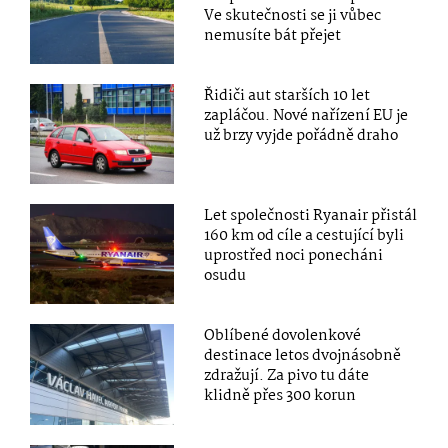
Ve skutečnosti se ji vůbec
nemusíte bát přejet
Řidiči aut starších 10 let
zapláčou. Nové nařízení EU je
už brzy vyjde pořádně draho
Let společnosti Ryanair přistál
160 km od cíle a cestující byli
uprostřed noci ponecháni
osudu
Oblíbené dovolenkové
destinace letos dvojnásobně
zdražují. Za pivo tu dáte
klidně přes 300 korun