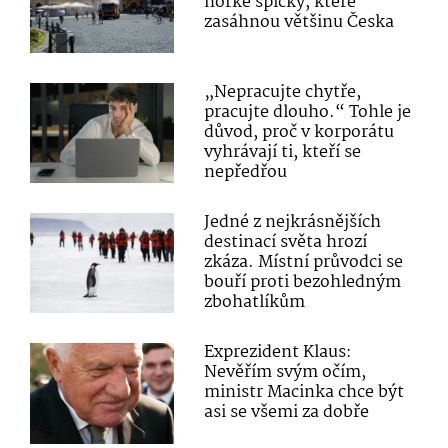
horké špičky, které
zasáhnou většinu Česka
„Nepracujte chytře,
pracujte dlouho.“ Tohle je
důvod, proč v korporátu
vyhrávají ti, kteří se
nepředřou
Jedné z nejkrásnějších
destinací světa hrozí
zkáza. Místní průvodci se
bouří proti bezohledným
zbohatlíkům
Exprezident Klaus:
Nevěřím svým očím,
ministr Macinka chce být
asi se všemi za dobře