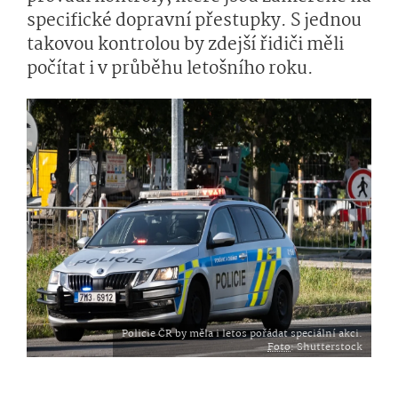
specifické dopravní přestupky. S jednou
takovou kontrolou by zdejší řidiči měli
počítat i v průběhu letošního roku.
Policie ČR by měla i letos pořádat speciální akci.
Foto
: Shutterstock