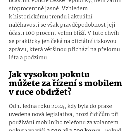
účastnit Policie České republiky, není zatím
stoprocentně jasné. Vzhledem
k historickému trendu i aktuální
naléhavosti se však pravděpodobnost její
účasti 100 procent velmi blíží. V tuto chvíli
se prakticky jen čeká na oficiální tiskovou
zprávu, která většinou přichází na přelomu
léta a podzimu.
Jak vysokou pokutu
můžete za řízení s mobilem
v ruce obdržet?
Od 1. ledna roku 2024, kdy byla do praxe
uvedena nová legislativa, hrozí řidičům při
používání mobilního telefonu za volantem
pokuta ve výši
2 500 až 3 500 korun
. Pokud