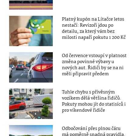
Platný kupón na Lítačce letos
nestačí: Revizoři jdou po
detailu, za který vám bez
milosti napaří pokutu 1 200 Kč
Od července vstoupí v platnost
změna povinné výbavy u
nových aut. Řidiči by se na ni
měli připravit předem
Tuhle chybu s přívěsným
vozíkem dělá většina řidičů.
Pokuty mohou jít do statisíců i
pro víkendové řidiče
Odbočování přes plnou čáru
má poměrně snadná pravidla.