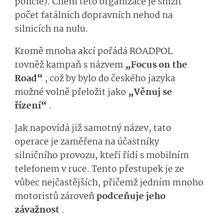
policie). Cílem této organizace je snížit
počet fatálních dopravních nehod na
silnicích na nulu.
Kromě mnoha akcí pořádá ROADPOL
rovněž kampaň s názvem
„Focus on the
Road“
, což by bylo do českého jazyka
možné volně přeložit jako
„Věnuj se
řízení“
.
Jak napovídá již samotný název, tato
operace je zaměřena na účastníky
silničního provozu, kteří řídí s mobilním
telefonem v ruce. Tento přestupek je ze
vůbec nejčastějších, přičemž jedním mnoho
motoristů zároveň
podceňuje jeho
závažnost
.