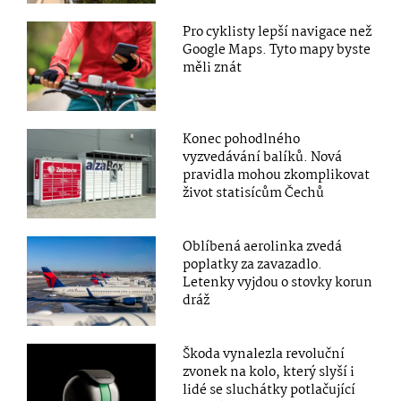
Pro cyklisty lepší navigace než
Google Maps. Tyto mapy byste
měli znát
Konec pohodlného
vyzvedávání balíků. Nová
pravidla mohou zkomplikovat
život statisícům Čechů
Oblíbená aerolinka zvedá
poplatky za zavazadlo.
Letenky vyjdou o stovky korun
dráž
Škoda vynalezla revoluční
zvonek na kolo, který slyší i
lidé se sluchátky potlačující