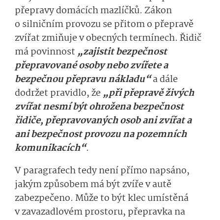
přepravy domácích mazlíčků. Zákon
o silničním provozu se přitom o přepravě
zvířat zmiňuje v obecných termínech. Řidič
má povinnost
„za­jistit bezpečnost
přepravované osoby nebo zvířete a
bezpečnou přepravu nákladu“
a dále
dodržet pravidlo, že
„
p
ři přepravě živých
zvířat nesmí být ohrožena bezpečnost
řidiče, přepravovaných osob ani zvířat a
ani bezpečnost provozu na pozemních
komunikacích“
.
V paragrafech tedy není přímo napsáno,
jakým způsobem má být zvíře v autě
zabezpečeno. Může to být klec umístěná
v zavazadlovém prostoru, přepravka na