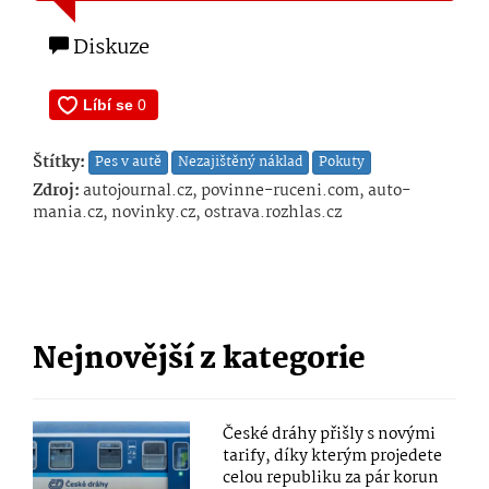
Diskuze
Štítky:
Pes v autě
Nezajištěný náklad
Pokuty
Zdroj:
autojournal.cz, povinne-ruceni.com, auto-
mania.cz, novinky.cz, ostrava.rozhlas.cz
Nejnovější z kategorie
České dráhy přišly s novými
tarify, díky kterým projedete
celou republiku za pár korun