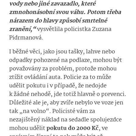
vody nebo jiné zavazadlo, které
zmnohonásobní svou váhu. Potom třeba
nárazem do hlavy způsobí smrtelné
zranění,“
vysvětlila policistka Zuzana
Pidrmanová.
I běžné věci, jako jsou tašky, lahve nebo
odpadky pohozené na podlaze, mohou být
považovány za problém, protože mohou
ztížit ovládání auta. Policie za to může
udělit pokutu i v případě, že nedojde
k žádné nehodě, jde totiž hlavně o prevenci.
Důležité ale je, aby zvíře nebylo ve voze jen
tak „na volno“. Policisté vám za
nezajištěný náklad na sedadle spolujezdce
mohou udělit
pokutu do 2000 Kč
, ve