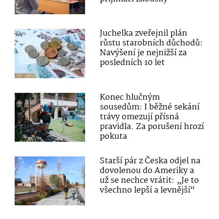
Juchelka zveřejnil plán
růstu starobních důchodů:
Navýšení je nejnižší za
posledních 10 let
Konec hlučným
sousedům: I běžné sekání
trávy omezují přísná
pravidla. Za porušení hrozí
pokuta
Starší pár z Česka odjel na
dovolenou do Ameriky a
už se nechce vrátit: „Je to
všechno lepší a levnější“