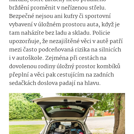
brždění proměnit v neřízenou střelu.
Bezpečné nejsou ani kufry či sportovní
vybavení v úložném prostoru auta, když je
tam naházíte bez ladu a skladu. Policie
upozorňuje, že nezajištěné věci v autě patří
mezi často podceňovaná rizika na silnicích
i v autoškole­. Zejména při cestách na
dovolenou rodiny úložný prostor kombíků
přeplní a věci pak cestujícím na zadních
sedačkách doslova padají na hlavu.