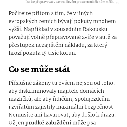
Psa lze přepravovat v zavazadlovém prostoru odděleném mříží. ,
...
Počítejte přitom s tím, že v jiných
evropských zemích bývají pokuty mnohem
vyšší. Například v sousedním Rakousku
považují volně přepravované zvíře v autě za
přestupek nezajištění nákladu, za který
hrozí pokuta 15 tisíc korun.
Co se může stát
Příslušné zákony tu ovšem nejsou od toho,
aby diskriminovaly majitele domácích
mazlíčků, ale aby řidičům, spolujezdcům
i zvířatům zajistily maximální bezpečnost.
Nemusíte ani havarovat, aby došlo k úrazu.
Už jen
prudké zabrždění
může psa