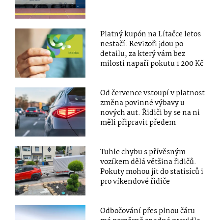
Platný kupón na Lítačce letos
nestačí: Revizoři jdou po
detailu, za který vám bez
milosti napaří pokutu 1 200 Kč
Od července vstoupí v platnost
změna povinné výbavy u
nových aut. Řidiči by se na ni
měli připravit předem
Tuhle chybu s přívěsným
vozíkem dělá většina řidičů.
Pokuty mohou jít do statisíců i
pro víkendové řidiče
Odbočování přes plnou čáru