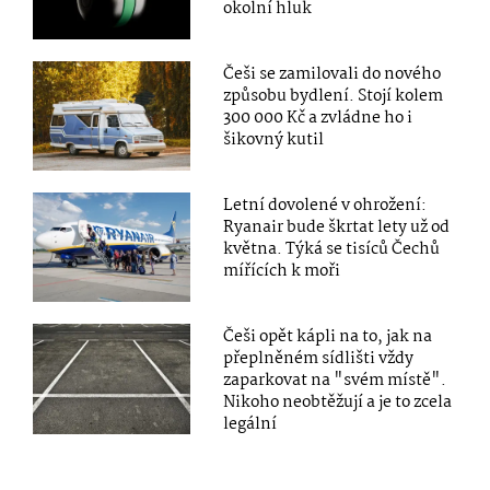
okolní hluk
Češi se zamilovali do nového
způsobu bydlení. Stojí kolem
300 000 Kč a zvládne ho i
šikovný kutil
Letní dovolené v ohrožení:
Ryanair bude škrtat lety už od
května. Týká se tisíců Čechů
mířících k moři
Češi opět kápli na to, jak na
přeplněném sídlišti vždy
zaparkovat na "svém místě".
Nikoho neobtěžují a je to zcela
legální