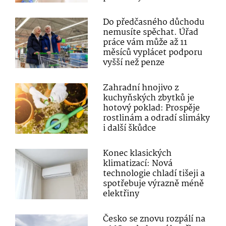
Do předčasného důchodu
nemusíte spěchat. Úřad
práce vám může až 11
měsíců vyplácet podporu
vyšší než penze
Zahradní hnojivo z
kuchyňských zbytků je
hotový poklad: Prospěje
rostlinám a odradí slimáky
i další škůdce
Konec klasických
klimatizací: Nová
technologie chladí tišeji a
spotřebuje výrazně méně
elektřiny
Česko se znovu rozpálí na