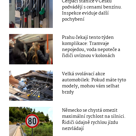
Čerpací stanice v Česku
podvádějí s cenami benzínu.
Inspekce eviduje další
pochybení
Prahu čekají tento týden
komplikace: Tramvaje
nepojedou, voda nepoteče a
řidiči uvíznou v kolonách
Velká svolávací akce
automobilek: Pokud máte tyto
modely, mohou vám selhat
brzdy
Německo se chystá omezit
maximální rychlost na silnici.
Řidiči údajně rychlou jízdu
nezvládají