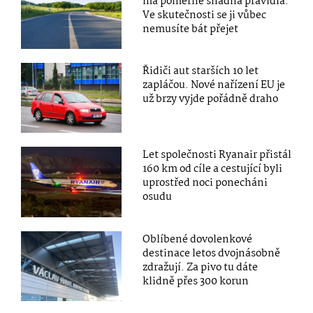
má poměrně snadná pravidla.
Ve skutečnosti se ji vůbec
nemusíte bát přejet
Řidiči aut starších 10 let
zapláčou. Nové nařízení EU je
už brzy vyjde pořádně draho
Let společnosti Ryanair přistál
160 km od cíle a cestující byli
uprostřed noci ponecháni
osudu
Oblíbené dovolenkové
destinace letos dvojnásobně
zdražují. Za pivo tu dáte
klidně přes 300 korun