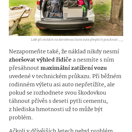
Lidé při cestách na dovolenou často auta přeplní k prasknutí. ,
...
Nezapomeňte také, že náklad nikdy nesmí
zhoršovat výhled řidiče
a nesmíte s ním
přesáhnout
maximální zatížení vozu
uvedené v technickém průkazu. Při běžném
rodinném výletu asi auto nepřetížíte, ale
pokud se rozhodnete svou škodovkou
táhnout přívěs s deseti pytli cementu,
z hlediska hmotnosti už to může být
problém.
Ačkoli v dřívějších letech nebyl problém