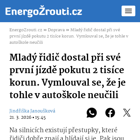
Toggl
navig
EnergoZrouti.cz
»
Doprava
»
Mladý řidič dostal při své
první jízdě pokutu 2 tisíce korun. Vymlouval se, že je tohle v
autoškole neučili
Mladý řidič dostal při své
první jízdě pokutu 2 tisíce
korun. Vymlouval se, že je
tohle v autoškole neučili
Jindřiška Janoušková
21. 3. 2026 ▪ 15:45
Na silnicích existují přestupky, které
řidiči dobře znají a hlídají si je. Pak jsou