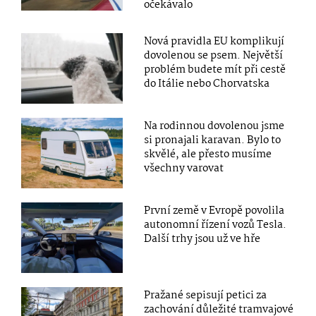
očekávalo
Nová pravidla EU komplikují
dovolenou se psem. Největší
problém budete mít při cestě
do Itálie nebo Chorvatska
Na rodinnou dovolenou jsme
si pronajali karavan. Bylo to
skvělé, ale přesto musíme
všechny varovat
První země v Evropě povolila
autonomní řízení vozů Tesla.
Další trhy jsou už ve hře
Pražané sepisují petici za
zachování důležité tramvajové