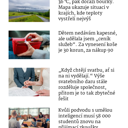
36 °C, pak dorazí bouřky.
Mapa ukazuje situaci v
krajích, kde teploty
vystřelí nejvýš
Dětem nedávám kapesné,
ale udělala jsem „ceník
služeb“. Za vynesení koše
je 30 korun, za nákup 90
„Když chtějí svatbu, ať si
na ni vydělají.“ Výše
svatebního daru stále
rozděluje společnost,
přitom je to tak zbytečné
řešit
Kvůli podvodu s umělou
inteligencí musí 58 000
studentů znovu na
přijímací zkoušky