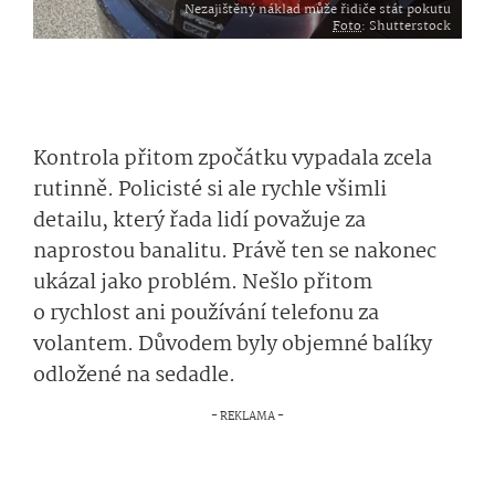
Nezajištěný náklad může řidiče stát pokutu
Foto
: Shutterstock
Kontrola přitom zpočátku vypadala zcela
rutinně. Policisté si ale rychle všimli
detailu, který řada lidí považuje za
naprostou banalitu. Právě ten se nakonec
ukázal jako problém. Nešlo přitom
o rychlost ani používání telefonu za
volantem. Důvodem byly objemné balíky
odložené na sedadle.