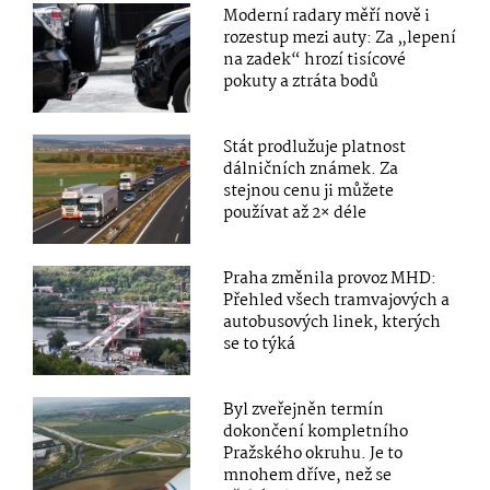
Moderní radary měří nově i
rozestup mezi auty: Za „lepení
na zadek“ hrozí tisícové
pokuty a ztráta bodů
Stát prodlužuje platnost
dálničních známek. Za
stejnou cenu ji můžete
používat až 2× déle
Praha změnila provoz MHD:
Přehled všech tramvajových a
autobusových linek, kterých
se to týká
Byl zveřejněn termín
dokončení kompletního
Pražského okruhu. Je to
mnohem dříve, než se