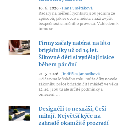
16. 6. 2026 •
Hana Smětáková
Radary na měření rychlosti jsou jedním ze
způsobů, jak se obce a města snaží zvýšit
bezpečnost silničního provozu. Vzhledem k
tomu se...
Firmy začaly nabírat na léto
brigádníky už od 14 let.
Šikovné děti si vydělají tisíce
během pár dní
21. 5. 2026 •
Jindřiška Janoušková
Od června loňského roku může díky novele
zákoníku práce brigádničit i mládež ve věku
14 let. Jsou tu ale určité podmínky a
omezení....
Designéři to nesnáší, Češi
milují. Největší kýče na
zahradě okamžitě prozradí