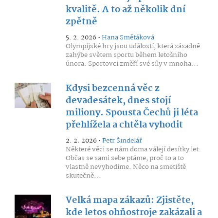
kvalitě. A to až několik dní
zpětně
5. 2. 2026 •
Hana Smětáková
Olympijské hry jsou událostí, která zásadně
zahýbe světem sportu během letošního
února. Sportovci změří své síly v mnoha...
Kdysi bezcenná věc z
devadesátek, dnes stojí
miliony. Spousta Čechů ji léta
přehlížela a chtěla vyhodit
2. 2. 2026 •
Petr Šindelář
Některé věci se nám doma válejí desítky let.
Občas se sami sebe ptáme, proč to a to
vlastně nevyhodíme. Něco na smetiště
skutečně...
Velká mapa zákazů: Zjistěte,
kde letos ohňostroje zakázali a