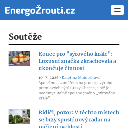
Toggl
navig
Soutěže
Konec pro "sýrového krále":
Luxusní značka zkrachovala a
ukončuje činnost
10. 7. 2026 •
Kateřina Matoušková
Společnost zaměřená na prodej a výrobu
prémiových sýrů Crazy Cheese, s níž je
neodmyslitelně spojeno jméno „sýrového
krále”...
Řidiči, pozor: V těchto místech
se brzy spustí nový radar na
měření rychlosti