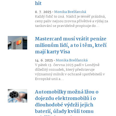
hit
6. 7. 2025 •
Monika Brešťanská
Každý řidič to zná. Nádrž je téměř prázdná,
ceny paliv nejsou zrovna přívětivé a výdaj za
tankování se pravidelně propisuje do...
Mastercard musí vrátit peníze
milionům lidí, a to i těm, kteří
mají karty Visa
14. 6. 2025 •
Monika Brešťanská
V pátek 13. června 2025 padl v Londýně
důležitý rozsudek, který představuje
významný milník v ochraně spotřebitelů v
Evropské unii a...
Automobilky možná lžou o
dojezdu elektromobilů i o
dlouhodobé výdrži jejich
baterií, úřady kvůli tomu