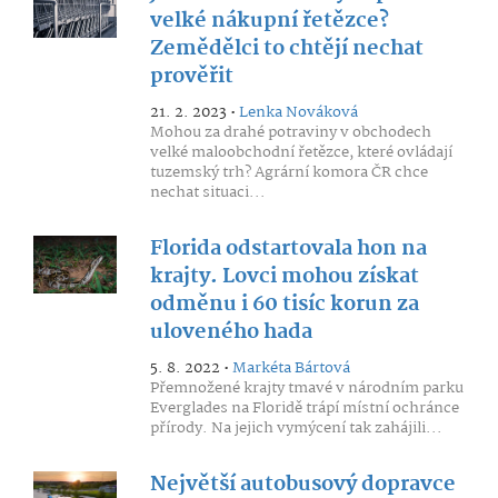
velké nákupní řetězce?
Zemědělci to chtějí nechat
prověřit
21. 2. 2023 •
Lenka Nováková
Mohou za drahé potraviny v obchodech
velké maloobchodní řetězce, které ovládají
tuzemský trh? Agrární komora ČR chce
nechat situaci...
Florida odstartovala hon na
krajty. Lovci mohou získat
odměnu i 60 tisíc korun za
uloveného hada
5. 8. 2022 •
Markéta Bártová
Přemnožené krajty tmavé v národním parku
Everglades na Floridě trápí místní ochránce
přírody. Na jejich vymýcení tak zahájili...
Největší autobusový dopravce