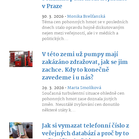
v Praze
30. 3. 2026 •
Monika Brešťanská
Téma cen pohonných hmot se v posledních
dnech stalo opravdu hojně diskutovaným
nejen mezi veřejností, ale i v médiích a
politických...
V této zemi už pumpy mají
zakázáno zdražovat, jak se jim
zachce. Kdy to konečně
zavedeme i u nás?
29. 3. 2026 •
Marta Smolíková
Současná turbulentní situace ohledně cen
pohonných hmot zase doznala jistých
změn. Neustálé zvyšování cen donutilo
některé státy k...
Jak si vymazat telefonní číslo z
veřejných databází a proč by to