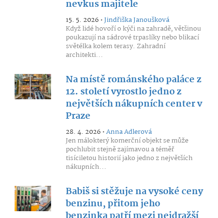
nevkus majitele
15. 5. 2026 •
Jindřiška Janoušková
Když lidé hovoří o kýči na zahradě, většinou
poukazují na sádrové trpaslíky nebo blikací
světélka kolem terasy. Zahradní
architekti...
Na místě románského paláce z
12. století vyrostlo jedno z
největších nákupních center v
Praze
28. 4. 2026 •
Anna Adlerová
Jen málokterý komerční objekt se může
pochlubit stejně zajímavou a téměř
tisíciletou historií jako jedno z největších
nákupních...
Babiš si stěžuje na vysoké ceny
benzinu, přitom jeho
benzinka patří mezi nejdražší