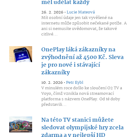
měl udělat každý
26. 2. 2026 •
Lucie Mateová
Mít osobní údaje jen tak vyvěšené na
internetu může způsobit nečekané potíže. A
ani si nemusíte uvědomovat, že takové
citlivé...
OnePlay láká zákazníky na
zvýhodnění až 4500 Kč. Sleva
je pro nové i stávající
zákazníky
10. 2. 2026 •
Petr Eybl
V minulém roce došlo ke sloučení O2 TV a
Voyo, čímž vznikla nová streamovací
platforma s názvem OnePlay. Od té doby
představili...
Na této TV stanici můžete
sledovat olympijské hry zcela
zdarma a v nejlepší HD