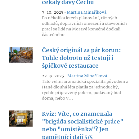
čekaly davy Čechů
7. 10. 2025 •
Martina Minaříková
Po několika letech plánování, různých
odkladů, dopravních omezení a stavebních
prací se lidé na Moravě konečně dočkali
částečného...
Český originál za pár korun:
Tuhle dobrotu už testují i
špičkové restaurace
22. 9. 2025 •
Martina Minaříková
Tato velmi aromatická specialita původem z
Hané dlouhá léta platila za jednoduchý,
rychle připravený pokrm, podávaný buď
doma, nebo v...
Kvíz: Víte, co znamenala
"brigáda socialistické práce"
nebo "umístěnka"? Jen
pamětníci dají 5/5