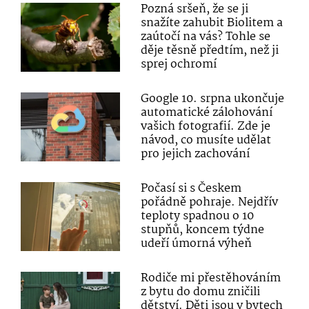
Pozná sršeň, že se ji
snažíte zahubit Biolitem a
zaútočí na vás? Tohle se
děje těsně předtím, než ji
sprej ochromí
Google 10. srpna ukončuje
automatické zálohování
vašich fotografií. Zde je
návod, co musíte udělat
pro jejich zachování
Počasí si s Českem
pořádně pohraje. Nejdřív
teploty spadnou o 10
stupňů, koncem týdne
udeří úmorná výheň
Rodiče mi přestěhováním
z bytu do domu zničili
dětství. Děti jsou v bytech