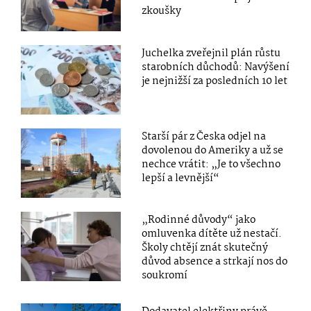
zkoušky
Juchelka zveřejnil plán růstu
starobních důchodů: Navýšení
je nejnižší za posledních 10 let
Starší pár z Česka odjel na
dovolenou do Ameriky a už se
nechce vrátit: „Je to všechno
lepší a levnější“
„Rodinné důvody“ jako
omluvenka dítěte už nestačí.
Školy chtějí znát skutečný
důvod absence a strkají nos do
soukromí