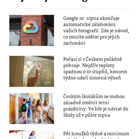
Google 10. srpna ukončuje
automatické zálohování
vašich fotografií. Zde je návod,
co musíte udělat pro jejich
zachování
Počasí si s Českem pořádně
pohraje. Nejdřív teploty
spadnou o 10 stupňů, koncem
týdne udeří úmorná výheň
Českým školákům se mohou
zásadně změnit letní
prázdniny. Ve hře je návrat do
školy už v půlce srpna
Pět kroužků týdně a minimum