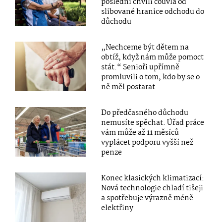
poslední chvíli couvla od
slibované hranice odchodu do
důchodu
„Nechceme být dětem na
obtíž, když nám může pomoct
stát.“ Senioři upřímně
promluvili o tom, kdo by se o
ně měl postarat
Do předčasného důchodu
nemusíte spěchat. Úřad práce
vám může až 11 měsíců
vyplácet podporu vyšší než
penze
Konec klasických klimatizací:
Nová technologie chladí tišeji
a spotřebuje výrazně méně
elektřiny