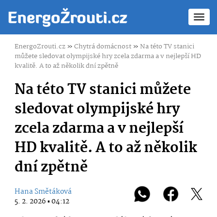
Toggl
navig
EnergoZrouti.cz
»
Chytrá domácnost
»
Na této TV stanici
můžete sledovat olympijské hry zcela zdarma a v nejlepší HD
kvalitě. A to až několik dní zpětně
Na této TV stanici můžete
sledovat olympijské hry
zcela zdarma a v nejlepší
HD kvalitě. A to až několik
dní zpětně
Hana Smětáková
5. 2. 2026 ▪ 04:12