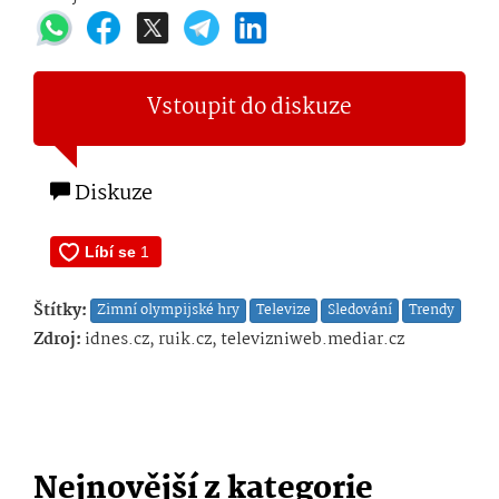
Vstoupit do diskuze
Diskuze
Štítky:
Zimní olympijské hry
Televize
Sledování
Trendy
Zdroj:
idnes.cz, ruik.cz, televizniweb.mediar.cz
Nejnovější z kategorie