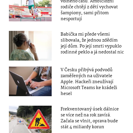
volného času. Ambiciózní
rodiče chtějí z dětí vychovat
šampiony, sami přitom
nesportují
Babička mi přede všemi
slibovala, že jednou zdědím
její dům. Po její smrti vypuklo
rodinné peklo a já nedostal nic
V Česku přibývá podvodů
zaměřených na uživatele
Apple. Hackeři zneužívají
Microsoft Teams ke krádeži
hesel
Frekventovaný úsek dálnice
se více než na rok zavírá.
Začala se vlnit, oprava bude
stát 4 miliardy korun