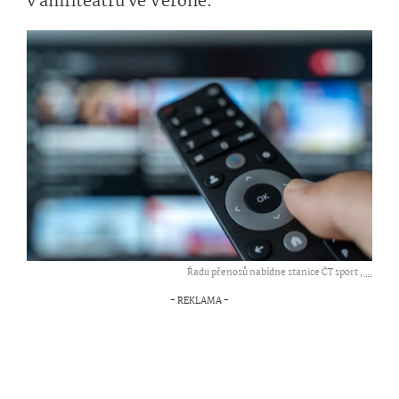
v amfiteátru ve Veroně.
Řadu přenosů nabídne stanice ČT sport ,
...