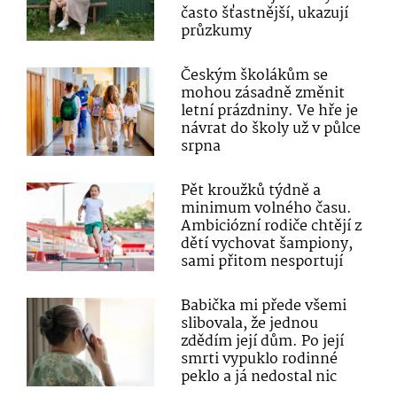
často šťastnější, ukazují
průzkumy
Českým školákům se
mohou zásadně změnit
letní prázdniny. Ve hře je
návrat do školy už v půlce
srpna
Pět kroužků týdně a
minimum volného času.
Ambiciózní rodiče chtějí z
dětí vychovat šampiony,
sami přitom nesportují
Babička mi přede všemi
slibovala, že jednou
zdědím její dům. Po její
smrti vypuklo rodinné
peklo a já nedostal nic