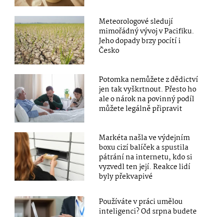
Meteorologové sledují
mimořádný vývoj v Pacifiku.
Jeho dopady brzy pocítí i
Česko
Potomka nemůžete z dědictví
jen tak vyškrtnout. Přesto ho
ale o nárok na povinný podíl
můžete legálně připravit
Markéta našla ve výdejním
boxu cizí balíček a spustila
pátrání na internetu, kdo si
vyzvedl ten její. Reakce lidí
byly překvapivé
Používáte v práci umělou
inteligenci? Od srpna budete