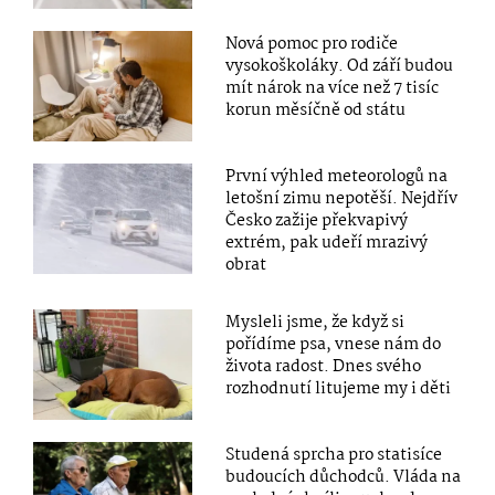
Nová pomoc pro rodiče
vysokoškoláky. Od září budou
mít nárok na více než 7 tisíc
korun měsíčně od státu
První výhled meteorologů na
letošní zimu nepotěší. Nejdřív
Česko zažije překvapivý
extrém, pak udeří mrazivý
obrat
Mysleli jsme, že když si
pořídíme psa, vnese nám do
života radost. Dnes svého
rozhodnutí litujeme my i děti
Studená sprcha pro statisíce
budoucích důchodců. Vláda na