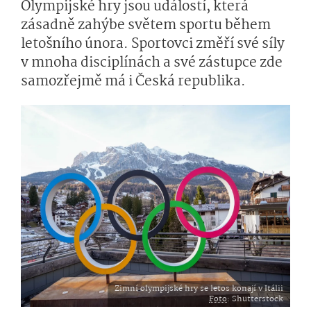
Olympijské hry jsou událostí, která
zásadně zahýbe světem sportu během
letošního února. Sportovci změří své síly
v mnoha disciplínách a své zástupce zde
samozřejmě má i Česká republika.
Zimní olympijské hry se letos konají v Itálii
Foto
: Shutterstock