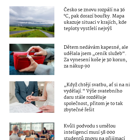
Česko se znovu rozpálí na 36
°C, pak dorazí bouřky. Mapa
ukazuje situaci v krajích, kde
teploty vystřelí nejvýš
Dětem nedávám kapesné, ale
udělala jsem „ceník služeb“.
Za vynesení koše je 30 korun,
za nákup 90
„Když chtějí svatbu, ať si na ni
vydělají.“ Výše svatebního
daru stále rozděluje
společnost, přitom je to tak
zbytečné řešit
Kvůli podvodu s umělou
inteligencí musí 58 000
studentů znovu na přijímací