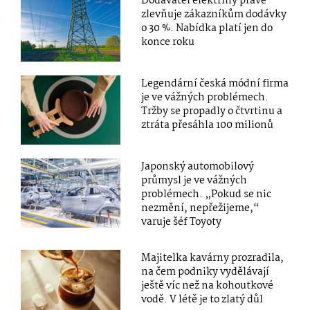
Dodavatel elektřiny právě
zlevňuje zákazníkům dodávky
o 30 %. Nabídka platí jen do
konce roku
Legendární česká módní firma
je ve vážných problémech.
Tržby se propadly o čtvrtinu a
ztráta přesáhla 100 milionů
Japonský automobilový
průmysl je ve vážných
problémech. „Pokud se nic
nezmění, nepřežijeme,“
varuje šéf Toyoty
Majitelka kavárny prozradila,
na čem podniky vydělávají
ještě víc než na kohoutkové
vodě. V létě je to zlatý důl