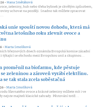
026 •
Hana Smětáková
voce, zeleniny, hub nebo třeba bylinek je skvělým způsobem,
uroviny uchovat na později. Snadno tak můžete zpracovat
...
ská unie spouští novou dohodu, která má
května letošního roku zlevnit ovoce a
inu
26 •
Marta Smolíková
dních březnových dnech oznámila Evropská komise zásadní
i týkající se obchodu mezi Evropskou unií a skupinou...
n proměnil na biofarmu, kde pěstuje
se zeleninou a zároveň vyrábí elektřinu.
 se tak stala zcela soběstačná
026 •
Marta Smolíková
úrodu šťavnatého ovoce a krásné zeleniny můžete mít i ve
dy nejste majiteli klasické zahrady. Pěstování totiž...