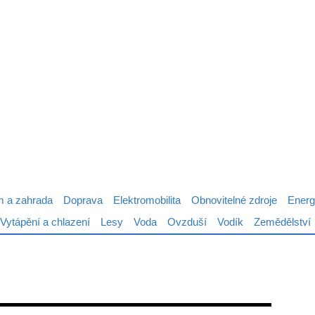
 a zahrada
Doprava
Elektromobilita
Obnovitelné zdroje
Energ
Vytápění a chlazení
Lesy
Voda
Ovzduší
Vodík
Zemědělství