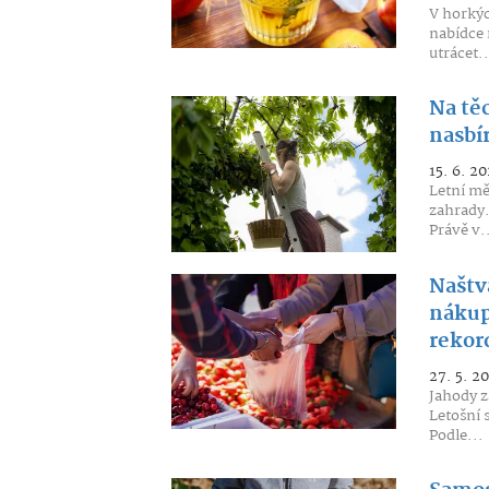
V horkýc
nabídce 
utrácet..
Na tě
nasbí
15. 6. 20
Letní mě
zahrady.
Právě v.
Naštv
nákup
rekor
27. 5. 2
Jahody z
Letošní 
Podle...