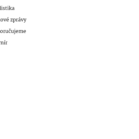
istika
kové zprávy
oručujeme
mír