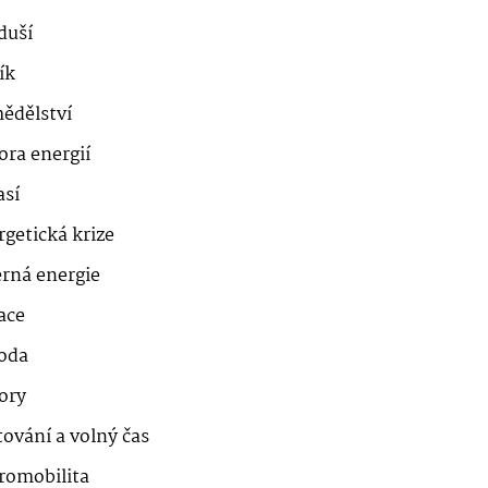
duší
ík
ědělství
ora energií
así
getická krize
erná energie
ace
roda
ory
ování a volný čas
romobilita