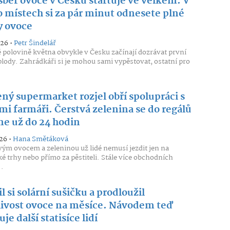
běr ovoce v Česku startuje ve velkém. V
o místech si za pár minut odnesete plné
y ovoce
026 •
Petr Šindelář
 polovině května obvykle v Česku začínají dozrávat první
lody. Zahrádkáři si je mohou sami vypěstovat, ostatní pro
ný supermarket rozjel obří spolupráci s
mi farmáři. Čerstvá zelenina se do regálů
ne už do 24 hodin
26 •
Hana Smětáková
vým ovocem a zeleninou už lidé nemusí jezdit jen na
é trhy nebo přímo za pěstiteli. Stále více obchodních
..
l si solární sušičku a prodloužil
livost ovoce na měsíce. Návodem teď
uje další statisíce lidí