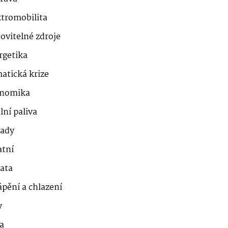
ktromobilita
ovitelné zdroje
rgetika
atická krize
nomika
lní paliva
ady
atní
řata
ápění a chlazení
y
a