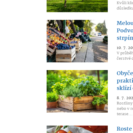
Kvůli kl
důsledku
Melou
Podvod
strpí
10. 7. 2
V průběh
čerstvé 
Obyče
prakt
sklízí
8. 7. 20
Rostliny
nebo v r
terase...
Roste