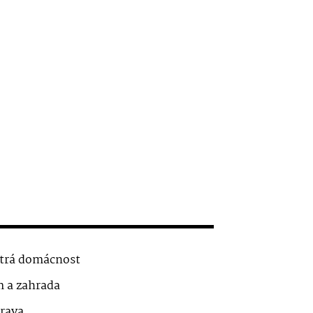
trá domácnost
 a zahrada
rava