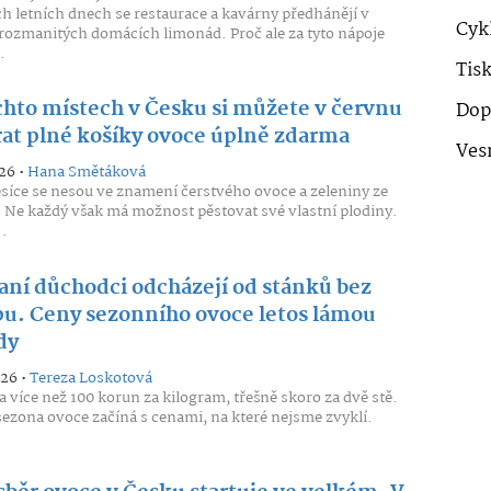
h letních dnech se restaurace a kavárny předhánějí v
Cykl
rozmanitých domácích limonád. Proč ale za tyto nápoje
.
Tis
chto místech v Česku si můžete v červnu
Dop
rat plné košíky ovoce úplně zdarma
Ves
26 •
Hana Smětáková
síce se nesou ve znamení čerstvého ovoce a zeleniny ze
 Ne každý však má možnost pěstovat své vlastní plodiny.
..
aní důchodci odcházejí od stánků bez
u. Ceny sezonního ovoce letos lámou
dy
026 •
Tereza Loskotová
a více než 100 korun za kilogram, třešně skoro za dvě stě.
sezona ovoce začíná s cenami, na které nejsme zvyklí.