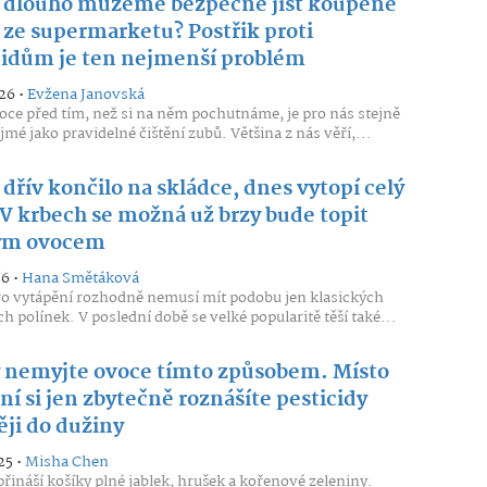
k dlouho můžeme bezpečně jíst koupené
 ze supermarketu? Postřik proti
cidům je ten nejmenší problém
26 •
Evžena Janovská
ce před tím, než si na něm pochutnáme, je pro nás stejně
mé jako pravidelné čištění zubů. Většina z nás věří,...
 dřív končilo na skládce, dnes vytopí celý
V krbech se možná už brzy bude topit
ým ovocem
26 •
Hana Smětáková
ro vytápění rozhodně nemusí mít podobu jen klasických
h polínek. V poslední době se velké popularitě těší také...
 nemyjte ovoce tímto způsobem. Místo
ní si jen zbytečně roznášíte pesticidy
ěji do dužiny
25 •
Misha Chen
řináší košíky plné jablek, hrušek a kořenové zeleniny.