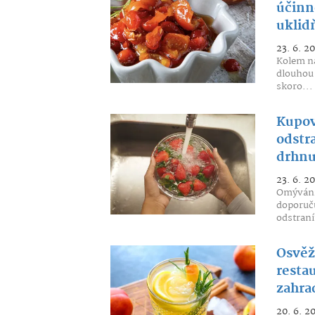
účinně
uklid
23. 6. 2
Kolem ná
dlouhou 
skoro...
Kupov
odstr
drhn
23. 6. 2
Omývání
doporuč
odstraní
Osvěž
resta
zahra
20. 6. 2