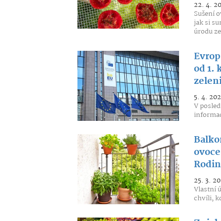
22. 4. 2
Sušení o
jak si s
úrodu ze
Evrop
od 1. 
zelen
5. 4. 20
V posle
informac
Balko
ovoce 
Rodina
25. 3. 2
Vlastní 
chvíli, k