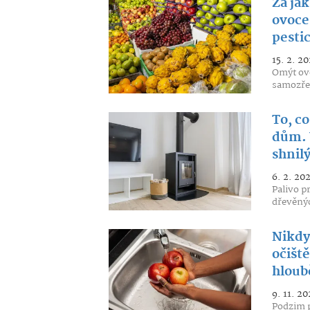
Za ja
ovoce
pesti
15. 2. 20
Omýt ovo
samozřej
To, co
dům. 
shnil
6. 2. 20
Palivo p
dřevěnýc
Nikdy
očiště
hloub
9. 11. 20
Podzim p