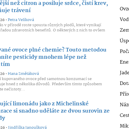
jší než citron a posiluje srdce, čistí krev,
Ovz
ňuje trávení
Vod
026 •
Petra Velíková
s v přírodě roste spousta různých plodů, které vynikají
Zem
řadou zdravotních benefitů. O některých z nich to ovšem
Úsp
ané ovoce plné chemie? Touto metodou
Poč
aníte pesticidy mnohem lépe než
Ener
utím
Jad
026 •
Hana Smětáková
 kupovaného ovoce před samotnou konzumací se
Dot
uje hned z několika důvodů. Především tímto způsobem
te nečistoty...
Pří
ující limonádu jako z Michelinské
Náz
urace si snadno uděláte ze dvou surovin ze
Cest
dy
Mik
026 •
Jindřiška Janoušková