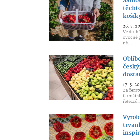
Samos
těcht
košík
26. 5. 2
Ve druhé
ovocné p
ně...
Oblíbe
český
dosta
17. 5. 20
Za čerst
farmářsk
řetězců.
Vyrobi
trvan
inspir