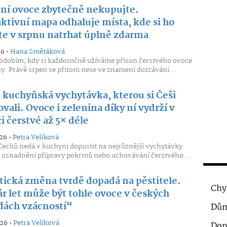
ní ovoce zbytečně nekupujte.
aktivní mapa odhaluje místa, kde si ho
e v srpnu natrhat úplně zdarma
26 •
Hana Smětáková
obdobím, kdy si každoročně užíváme přísun čerstvého ovoce
ny. Právě srpen se přitom nese ve znamení dozrávání...
 kuchyňská vychytávka, kterou si Češi
vali. Ovoce i zelenina díky ní vydrží v
i čerstvé až 5× déle
26 •
Petra Velíková
chů nedá v kuchyni dopustit na nejrůznější vychytávky
 usnadnění přípravy pokrmů nebo uchovávání čerstvého...
tická změna tvrdě dopadá na pěstitele.
Chy
ár let může být tohle ovoce v českých
dách vzácností“
Dům
026 •
Petra Velíková
Dop