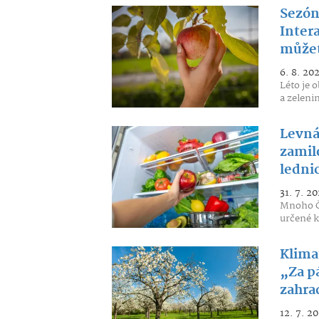
Sezón
Inter
můžet
6. 8. 20
Léto je 
a zeleni
Levná
zamilo
lednic
31. 7. 20
Mnoho Če
určené k
Klima
„Za p
zahra
12. 7. 2