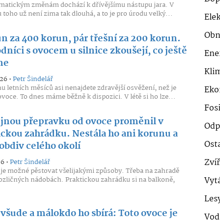
imatickým změnám dochází k dřívějšímu nástupu jara. V
 toho už není zima tak dlouhá, a to je pro úrodu velký...
Ele
Obn
n za 400 korun, pár třešní za 200 korun.
níci s ovocem u silnice zkoušejí, co ještě
Ene
me
Klim
026 •
Petr Šindelář
u letních měsíců asi nenajdete zdravější osvěžení, než je
Eko
ovoce. To dnes máme běžně k dispozici. V létě si ho lze...
Fosi
jnou přepravku od ovoce proměnil v
Odp
ickou zahrádku. Nestála ho ani korunu a
Ost
 obdiv celého okolí
Zví
26 •
Petr Šindelář
 je možné pěstovat všelijakými způsoby. Třeba na zahradě
ozličných nádobách. Praktickou zahrádku si na balkoně,
Vyt
Les
 všude a málokdo ho sbírá: Toto ovoce je
Vod