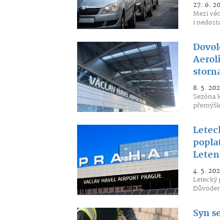
27. 6. 2
Mezi věc
i nedost
Dovol
Aeroli
storn
8. 5. 20
Sezóna l
přemýšle
Letec
poplat
Letenk
4. 5. 20
Letecký 
Důvodem 
Syn se