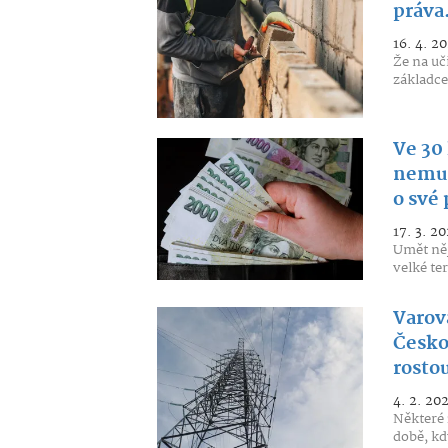
práva.
16. 4. 2
Že na uči
základce
Ve 30 
nemus
o své 
17. 3. 20
Umět něj
velké te
Varov
Česko.
rosto
4. 2. 20
Některé 
době, kd