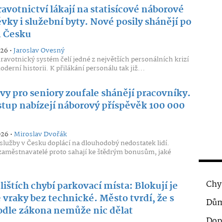
avotnictví lákají na statisícové náborové
vky i služební byty. Nové posily shánějí po
 Česku
026 •
Jaroslav Ovesný
ravotnický systém čelí jedné z největších personálních krizí
derní historii. K přilákání personálu tak již...
y pro seniory zoufale shánějí pracovníky.
stup nabízejí náborový příspěvěk 100 000
026 •
Miroslav Dvořák
 služby v Česku doplácí na dlouhodobý nedostatek lidí.
zaměstnavatelé proto sahají ke štědrým bonusům, jaké
Chy
lištích chybí parkovací místa: Blokují je
 vraky bez technické. Město tvrdí, že s
Dům
odle zákona nemůže nic dělat
Dop