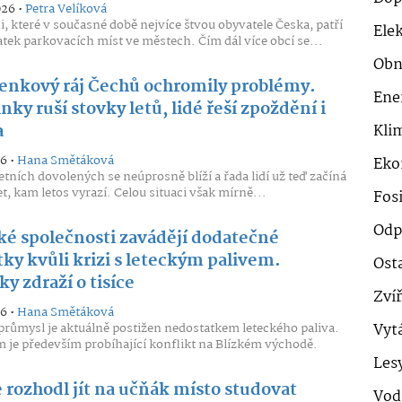
026 •
Petra Velíková
i, které v současné době nejvíce štvou obyvatele Česka, patří
Ele
atek parkovacích míst ve městech. Čím dál více obcí se...
Obn
enkový ráj Čechů ochromily problémy.
Ene
nky ruší stovky letů, lidé řeší zpoždění i
a
Klim
26 •
Hana Smětáková
Eko
etních dovolených se neúprosně blíží a řada lidí už teď začíná
t, kam letos vyrazí. Celou situaci však mírně...
Fosi
Odp
ké společnosti zavádějí dodatečné
ky kvůli krizi s leteckým palivem.
Ost
y zdraží o tisíce
Zví
26 •
Hana Smětáková
průmysl je aktuálně postižen nedostatkem leteckého paliva.
Vyt
je především probíhající konflikt na Blízkém východě.
Les
 rozhodl jít na učňák místo studovat
Vod