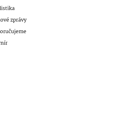
istika
kové zprávy
oručujeme
mír