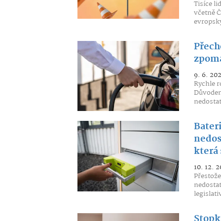
Tisíce l
včetně Č
evropský
Přech
zpoma
9. 6. 20
Rychle r
Důvodem 
nedostat
Bateri
nedost
která 
10. 12. 
Přestože
nedostat
legislati
Stopk