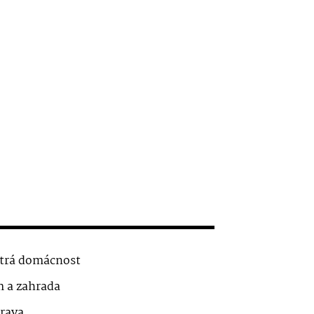
trá domácnost
 a zahrada
rava