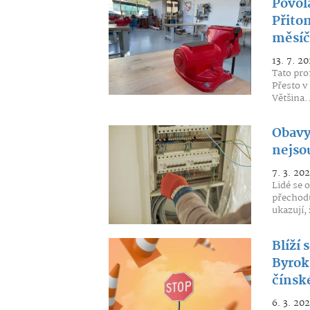
Povolá
Přitom
měsí
13. 7. 20
Tato pro
Přesto v
Většina.
Obavy
nejso
7. 3. 202
Lidé se 
přechodu
ukazují, 
Blíží
Byrok
čínsk
6. 3. 20