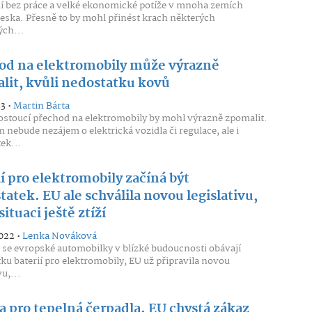
idí bez práce a velké ekonomické potíže v mnoha zemích
eska. Přesně to by mohl přinést krach některých
ch...
od na elektromobily může výrazně
lit, kvůli nedostatku kovů
23 •
Martin Bárta
ostoucí přechod na elektromobily by mohl výrazně zpomalit.
nebude nezájem o elektrická vozidla či regulace, ale i
ek...
í pro elektromobily začíná být
atek. EU ale schválila novou legislativu,
situaci ještě ztíží
2022 •
Lenka Nováková
 se evropské automobilky v blízké budoucnosti obávají
ku baterií pro elektromobily, EU už připravila novou
vu,...
a pro tepelná čerpadla. EU chystá zákaz