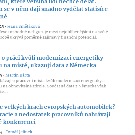
ní, které většina lidí nechce dělat.
 se v něm dají snadno vydělat statisíce
čně
25 •
Hana Smětáková
fese rozhodně nefiguruje mezi nejoblíbenějšími na světě.
 sobě ukrývá poměrně zajímavý finanční potenciál.
..
 o práci kvůli modernizaci energetiky
u na místě, ukazují data z Německa
5 •
Martin Bárta
obávají o pracovní místa kvůli modernizaci energetiky a
 na obnovitelné zdroje. Současná data z Německa však
že...
 se velkých krach evropských automobilek?
racie a nedostatek pracovníků nahrávají
é konkurenci
24 •
Tomáš Jelínek