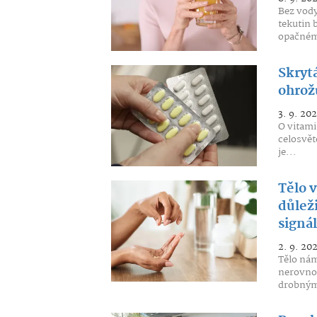
Bez vody
tekutin 
opačném
Skryt
ohrož
3. 9. 202
O vitami
celosvět
je...
Tělo 
důlež
signál
2. 9. 20
Tělo nám
nerovno
drobným