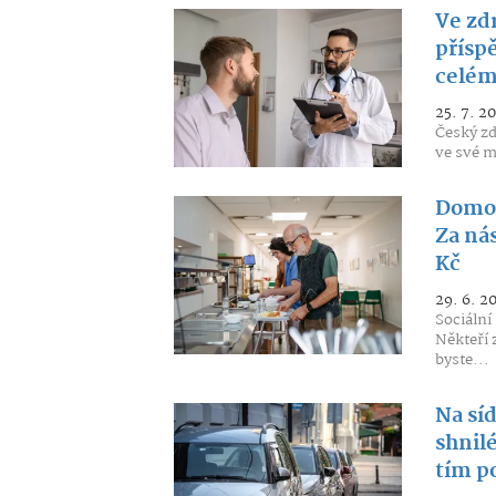
Ve zdr
příspě
celém
25. 7. 2
Český zd
ve své mo
Domov
Za ná
Kč
29. 6. 2
Sociální
Někteří 
byste...
Na síd
shnilé
tím p