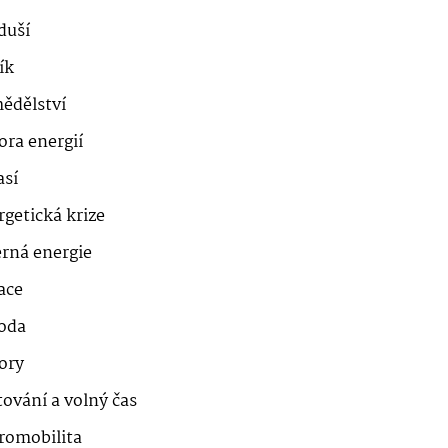
duší
ík
ědělství
ora energií
así
getická krize
erná energie
ace
roda
ory
ování a volný čas
romobilita