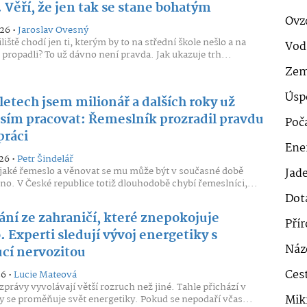
 Věří, že jen tak se stane bohatým
Ovz
026 •
Jaroslav Ovesný
liště chodí jen ti, kterým by to na střední škole nešlo a na
Vod
 propadli? To už dávno není pravda. Jak ukazuje trh...
Zem
Úsp
letech jsem milionář a dalších roky už
ím pracovat: Řemeslník prozradil pravdu
Poč
práci
Ener
26 •
Petr Šindelář
aké řemeslo a věnovat se mu může být v současné době
Jad
rno. V České republice totiž dlouhodobě chybí řemeslníci,...
Dot
ání ze zahraničí, které znepokojuje
Pří
 Experti sledují vývoj energetiky s
Náz
ucí nervozitou
Cest
26 •
Lucie Mateová
zprávy vyvolávají větší rozruch než jiné. Tahle přichází v
Mik
y se proměňuje svět energetiky. Pokud se nepodaří včas...