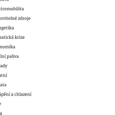
ktromobilita
ovitelné zdroje
rgetika
atická krize
nomika
lní paliva
ady
atní
řata
ápění a chlazení
y
a