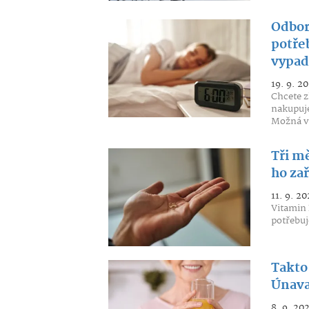
Odbor
potře
vypada
19. 9. 20
Chcete z
nakupuje
Možná v
Tři m
ho zař
11. 9. 20
Vitamin 
potřebuj
Takto 
Únava
8. 9. 20