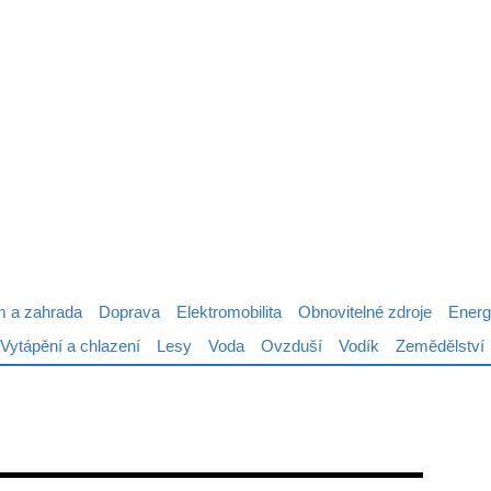
 a zahrada
Doprava
Elektromobilita
Obnovitelné zdroje
Energ
Vytápění a chlazení
Lesy
Voda
Ovzduší
Vodík
Zemědělství