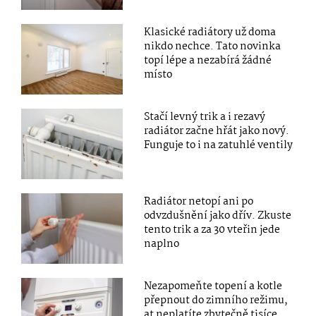
Klasické radiátory už doma
nikdo nechce. Tato novinka
topí lépe a nezabírá žádné
místo
Stačí levný trik a i rezavý
radiátor začne hřát jako nový.
Funguje to i na zatuhlé ventily
Radiátor netopí ani po
odvzdušnění jako dřív. Zkuste
tento trik a za 30 vteřin jede
naplno
Nezapomeňte topení a kotle
přepnout do zimního režimu,
at neplatíte zbytečně tisíce