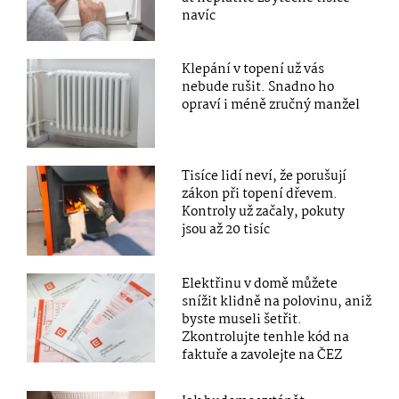
navíc
Klepání v topení už vás
nebude rušit. Snadno ho
opraví i méně zručný manžel
Tisíce lidí neví, že porušují
zákon při topení dřevem.
Kontroly už začaly, pokuty
jsou až 20 tisíc
Elektřinu v domě můžete
snížit klidně na polovinu, aniž
byste museli šetřit.
Zkontrolujte tenhle kód na
faktuře a zavolejte na ČEZ