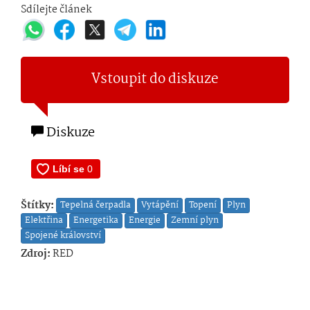
Sdílejte článek
Vstoupit do diskuze
Diskuze
Štítky:
Tepelná čerpadla
Vytápění
Topení
Plyn
Elektřina
Energetika
Energie
Zemní plyn
Spojené království
Zdroj:
RED