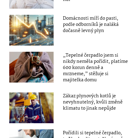
Domácnosti míří do pasti,
podle odborníků je naláká
dočasně levný plyn
„Tepelné čerpadlo jsem si
nikdy neměla pořídit, platíme
600 korun denně a
mrzneme,” stěžuje si
majitelka domu
Zákaz plynových kotlů je
nevyhnutelný, kvůli změně
klimatu to jinak nepůjde
Pořídili si tepelné čerpadlo,