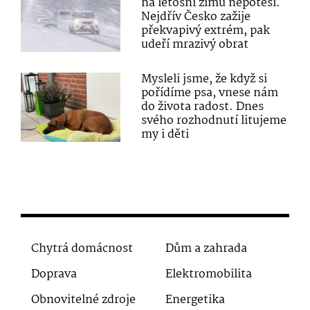
na letošní zimu nepotěší.
Nejdřív Česko zažije
překvapivý extrém, pak
udeří mrazivý obrat
Mysleli jsme, že když si
pořídíme psa, vnese nám
do života radost. Dnes
svého rozhodnutí litujeme
my i děti
Chytrá domácnost
Dům a zahrada
Doprava
Elektromobilita
Obnovitelné zdroje
Energetika