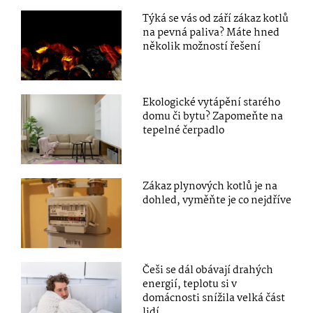
Týká se vás od září zákaz kotlů
na pevná paliva? Máte hned
několik možností řešení
Ekologické vytápění starého
domu či bytu? Zapomeňte na
tepelné čerpadlo
Zákaz plynových kotlů je na
dohled, vyměňte je co nejdříve
Češi se dál obávají drahých
energií, teplotu si v
domácnosti snížila velká část
lidí