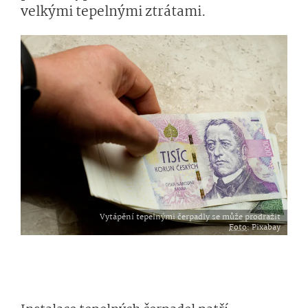
velkými tepelnými ztrátami.
Vytápění tepelnými čerpadly se může prodražit
Foto
: Pixabay