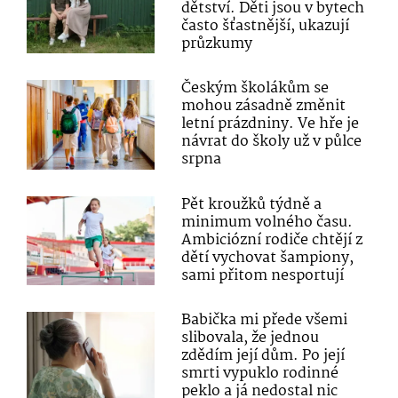
dětství. Děti jsou v bytech
často šťastnější, ukazují
průzkumy
Českým školákům se
mohou zásadně změnit
letní prázdniny. Ve hře je
návrat do školy už v půlce
srpna
Pět kroužků týdně a
minimum volného času.
Ambiciózní rodiče chtějí z
dětí vychovat šampiony,
sami přitom nesportují
Babička mi přede všemi
slibovala, že jednou
zdědím její dům. Po její
smrti vypuklo rodinné
peklo a já nedostal nic