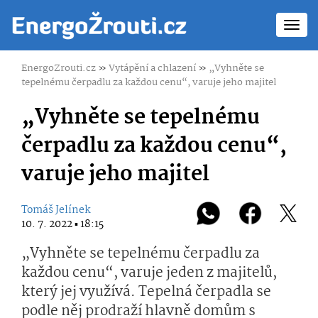
Toggl
navig
EnergoZrouti.cz
»
Vytápění a chlazení
»
„Vyhněte se
tepelnému čerpadlu za každou cenu“, varuje jeho majitel
„Vyhněte se tepelnému
čerpadlu za každou cenu“,
varuje jeho majitel
Tomáš Jelínek
10. 7. 2022 ▪ 18:15
„Vyhněte se tepelnému čerpadlu za
každou cenu“, varuje jeden z majitelů,
který jej využívá. Tepelná čerpadla se
podle něj prodraží hlavně domům s