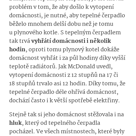
problém v tom, že aby došlo k vytopení
domácnosti, je nutné, aby tepelné čerpadlo
běželo mnohem delší dobu než je tomu
u plynového kotle. S tepelným čerpadlem
tak trvá
vyhřátí domácnosti i několik
hodin
, oproti tomu plynový kotel dokáže
domácnost vyhřát i za půl hodiny díky vyšší
teplotě radiátorů. Jak McDonald uvedl,
vytopení domácnosti z 12 stupňů na 17 či
18 stupňů trvalo asi 12 hodin. Díky tomu, že
tepelné čerpadlo déle ohřívá domácnost,
dochází často i k větší spotřebě elektřiny.
Stejně tak si jeho domácnost stěžovala i na
hluk
, který od tepelného čerpadla
pocházel. Ve všech místnostech, které byly