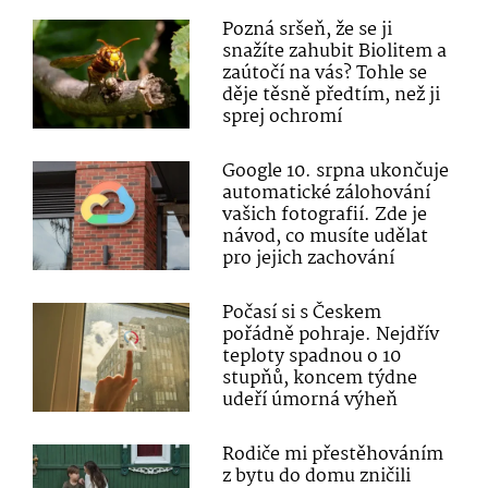
Pozná sršeň, že se ji
snažíte zahubit Biolitem a
zaútočí na vás? Tohle se
děje těsně předtím, než ji
sprej ochromí
Google 10. srpna ukončuje
automatické zálohování
vašich fotografií. Zde je
návod, co musíte udělat
pro jejich zachování
Počasí si s Českem
pořádně pohraje. Nejdřív
teploty spadnou o 10
stupňů, koncem týdne
udeří úmorná výheň
Rodiče mi přestěhováním
z bytu do domu zničili