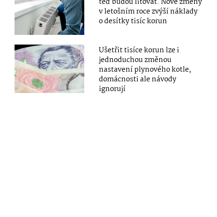
teď budou litovat. Nové změny
v letošním roce zvýší náklady
o desítky tisíc korun
Ušetřit tisíce korun lze i
jednoduchou změnou
nastavení plynového kotle,
domácnosti ale návody
ignorují