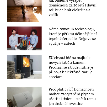
Jak budeme vytápět
domácnosti za 20 let? Hlavní
roli bude hrát elektřina a
vodík
Němci vyvinuli technologii,
která je pětkrát účinnější než
tepelné čerpadlo. Nejprve se
využije v autech
EU chystá bič na majitele
nových krbů a kamen.
Prodraží se a bude nutné je
připojit k elektřině, varuje
asociace
Proč platit víc? Domácnosti
mohou za vytápění plynem
ušetřit i tisíce – stačí k tomu
jen drobná investice